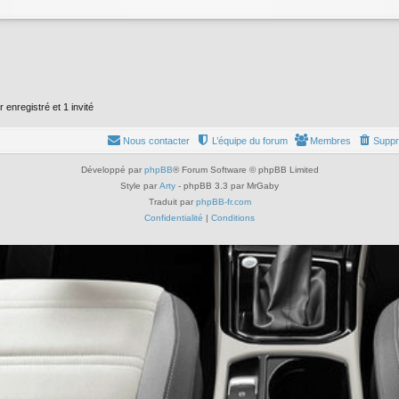
 enregistré et 1 invité
Nous contacter
L’équipe du forum
Membres
Suppr
Développé par
phpBB
® Forum Software © phpBB Limited
Style par
Arty
- phpBB 3.3 par MrGaby
Traduit par
phpBB-fr.com
Confidentialité
|
Conditions