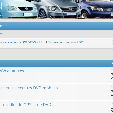
u Volkswagen Touran
res
er
s ses versions I (V1 V2 V3) et II ...
Touran : autoradios et GPS
D
 VW et autres
R
p
0
es et les lecteurs DVD mobiles
R
p
2
utoradio, de GPS et de DVD
R
p
0