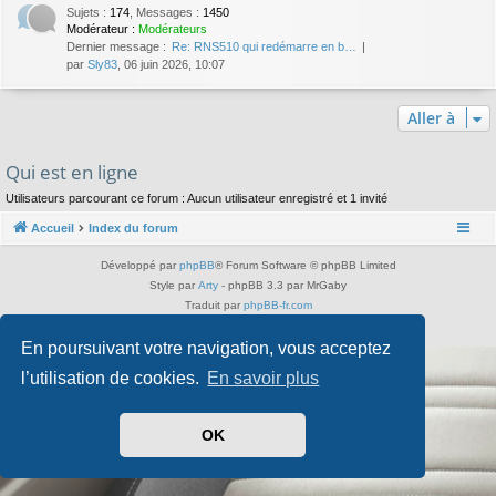
Sujets
:
174
,
Messages
:
1450
Modérateur :
Modérateurs
Dernier message :
Re: RNS510 qui redémarre en b…
par
Sly83
, 06 juin 2026, 10:07
Aller à
Qui est en ligne
Utilisateurs parcourant ce forum : Aucun utilisateur enregistré et 1 invité
Accueil
Index du forum
Développé par
phpBB
® Forum Software © phpBB Limited
Style par
Arty
- phpBB 3.3 par MrGaby
Traduit par
phpBB-fr.com
Confidentialité
|
Conditions
En poursuivant votre navigation, vous acceptez
l’utilisation de cookies.
En savoir plus
OK