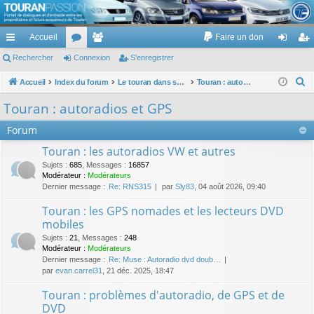
TouranPassion
Accueil
Faire un don
Le forum des propriétaires ou futurs acquéreurs du Volkswagen Touran
cc
Rechercher
or
Connexion
e
S’enregistrer
on
’e
ès
u
m
ne
nr
R
Accueil
Index du forum
Le touran dans ses versions I (V1 V2 V3) et II ...
Touran : autoradios et GPS
e
ra
m
br
xi
eg
Touran : autoradios et GPS
c
pi
s
es
on
ist
Forum
h
de
re
e
Touran : les autoradios VW et autres
r
r
Sujets
:
685
,
Messages
:
16857
c
Modérateur :
Modérateurs
Dernier message :
Re: RNS315
par
Sly83
, 04 août 2026, 09:40
h
e
Touran : les GPS nomades et les lecteurs DVD
r
mobiles
Sujets
:
21
,
Messages
:
248
Modérateur :
Modérateurs
Dernier message :
Re: Muse : Autoradio dvd doub…
par
evan.carrel31
, 21 déc. 2025, 18:47
Touran : problèmes d'autoradio, de GPS et de
DVD