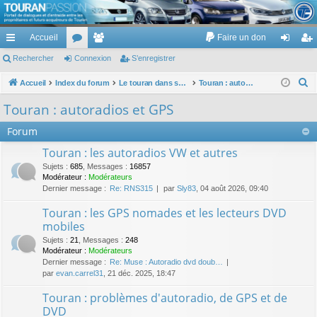
TouranPassion
Accueil
Faire un don
Le forum des propriétaires ou futurs acquéreurs du Volkswagen Touran
cc
Rechercher
or
Connexion
e
S’enregistrer
on
’e
ès
u
m
ne
nr
R
Accueil
Index du forum
Le touran dans ses versions I (V1 V2 V3) et II ...
Touran : autoradios et GPS
e
ra
m
br
xi
eg
Touran : autoradios et GPS
c
pi
s
es
on
ist
Forum
h
de
re
e
Touran : les autoradios VW et autres
r
r
Sujets
:
685
,
Messages
:
16857
c
Modérateur :
Modérateurs
Dernier message :
Re: RNS315
par
Sly83
, 04 août 2026, 09:40
h
e
Touran : les GPS nomades et les lecteurs DVD
r
mobiles
Sujets
:
21
,
Messages
:
248
Modérateur :
Modérateurs
Dernier message :
Re: Muse : Autoradio dvd doub…
par
evan.carrel31
, 21 déc. 2025, 18:47
Touran : problèmes d'autoradio, de GPS et de
DVD