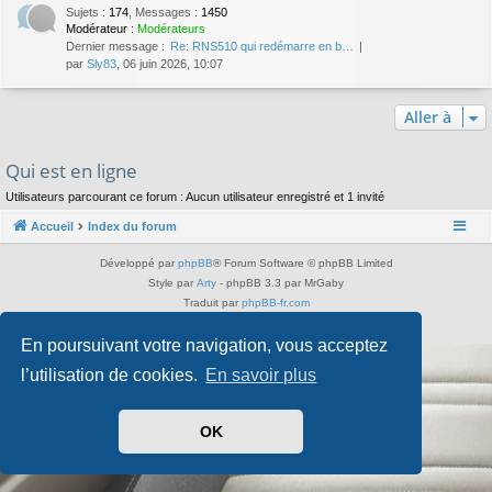
Sujets
:
174
,
Messages
:
1450
Modérateur :
Modérateurs
Dernier message :
Re: RNS510 qui redémarre en b…
par
Sly83
, 06 juin 2026, 10:07
Aller à
Qui est en ligne
Utilisateurs parcourant ce forum : Aucun utilisateur enregistré et 1 invité
Accueil
Index du forum
Développé par
phpBB
® Forum Software © phpBB Limited
Style par
Arty
- phpBB 3.3 par MrGaby
Traduit par
phpBB-fr.com
Confidentialité
|
Conditions
En poursuivant votre navigation, vous acceptez
l’utilisation de cookies.
En savoir plus
OK