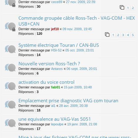
Dernier message par
cece89
«
27 nov. 2009, 22:39
Réponses :
30
1
2
Commande groupée câble Ross-Tech - VAG-COM - HEX
USB+CAN
Dernier message par
jef10
«
09 nov. 2009, 19:45
Réponses :
120
1
2
3
4
5
Système électrique Touran / CAN-BUS
Dernier message par
HSI-52
«
05 oct. 2009, 23:01
Réponses :
14
Nouvelle version Ross-Tech ?
Dernier message par
Antares
«
06 sept. 2009, 20:01
Réponses :
6
activation du voice control
Dernier message par
fab01
«
15 juin 2009, 10:48
Réponses :
3
Emplacement prise diagnostic VAG com touran
Dernier message par
al1
«
28 avr. 2009, 20:38
Réponses :
18
une equivalence au VAG-Vas 5051
Dernier message par
lepoulpe
«
19 janv. 2009, 21:08
Réponses :
17
Mise à jour des fichiers VAG-COM par site www.ross-