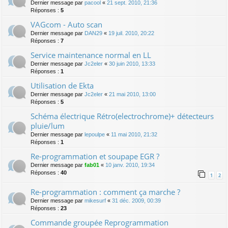
Dernier message par
pacool
«
21 sept. 2010, 21:36
Réponses :
5
VAGcom - Auto scan
Dernier message par
DAN29
«
19 juil. 2010, 20:22
Réponses :
7
Service maintenance normal en LL
Dernier message par
Jc2eler
«
30 juin 2010, 13:33
Réponses :
1
Utilisation de Ekta
Dernier message par
Jc2eler
«
21 mai 2010, 13:00
Réponses :
5
Schéma électrique Rétro(electrochrome)+ détecteurs
pluie/lum
Dernier message par
lepoulpe
«
11 mai 2010, 21:32
Réponses :
1
Re-programmation et soupape EGR ?
Dernier message par
fab01
«
10 janv. 2010, 19:34
Réponses :
40
1
2
Re-programmation : comment ça marche ?
Dernier message par
mikesurf
«
31 déc. 2009, 00:39
Réponses :
23
Commande groupée Reprogrammation