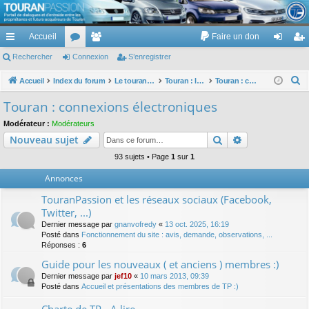
TouranPassion
Accueil
Faire un don
Le forum des propriétaires ou futurs acquéreurs du Volkswagen Touran
cc
Rechercher
or
Connexion
e
S’enregistrer
on
’e
ès
u
m
ne
nr
R
Accueil
Index du forum
Le touran dans ses versions I (V1 V2 V3) et II ...
Touran : les équipements électriques et électroniques
Touran : connexions électroniques
e
ra
m
br
xi
eg
Touran : connexions électroniques
c
pi
s
es
on
ist
Modérateur :
Modérateurs
h
Rechercher
Recherche av
Nouveau sujet
de
re
e
r
93 sujets • Page
1
sur
1
r
c
Annonces
h
TouranPassion et les réseaux sociaux (Facebook,
e
Twitter, ...)
r
Dernier message par
gnanvofredy
«
13 oct. 2025, 16:19
Posté dans
Fonctionnement du site : avis, demande, observations, ...
Réponses :
6
Guide pour les nouveaux ( et anciens ) membres :)
Dernier message par
jef10
«
10 mars 2013, 09:39
Posté dans
Accueil et présentations des membres de TP :)