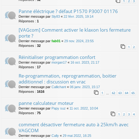
1
2
3
Panne éléctrique ? défaut P1570 P3007 01176
Dernier message par
Sly83
«
22 févr. 2025, 19:14
Réponses :
1
[VAGcom] Comment activer le klaxon lors fermeture
porte ?
Dernier message par
fab01
«
29 nov. 2024, 23:55
Réponses :
32
1
2
Réinitialiser programmation confort
Dernier message par
morgan17
«
16 oct. 2023, 21:17
Réponses :
17
Re-programmation, reprogrammation, boitier
additionnel : discussion en vrac
Dernier message par
Callichant
«
06 janv. 2023, 15:17
Réponses :
1616
1
62
63
64
65
…
panne calculateur moteur
Dernier message par
Papy suz
«
11 oct. 2022, 10:04
Réponses :
75
1
2
3
4
comment désactiver fermeture auto à 25km/h avec
VAGCOM
Dernier message par
Cally
«
29 mai 2022, 16:25