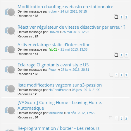
Modification chauffage webasto en stationnaire
Dernier message par
truker
«
24 juil. 2013, 07:15
Réponses :
38
1
2
Réactiver régulateur de vitesse désactiver par erreur ?
Dernier message par
DAN29
«
25 mai 2013, 12:22
Réponses :
24
Activer éclairage static d'intersection
Dernier message par
fab01
«
21 mai 2013, 13:38
Réponses :
47
1
2
Eclairage Clignotants avant style US
Dernier message par
Piston
«
27 janv. 2013, 20:31
Réponses :
68
1
2
3
liste modifications vagcom sur s3-passion
Dernier message par
HaFondEcran
«
03 janv. 2013, 21:00
Réponses :
2
[VAGcom] Coming Home - Leaving Home:
Automatique
Dernier message par
farnouche
«
28 déc. 2012, 17:55
Réponses :
64
1
2
3
Re-programmation / boitier - Les retours