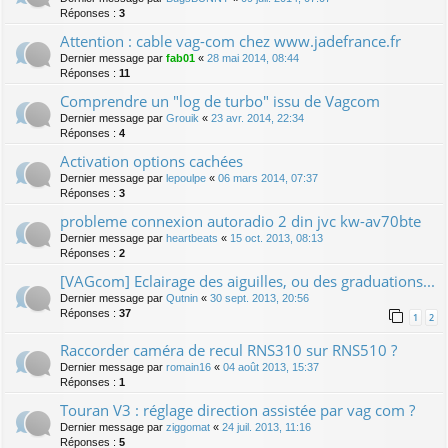
Réponses :
3
Attention : cable vag-com chez www.jadefrance.fr
Dernier message par
fab01
«
28 mai 2014, 08:44
Réponses :
11
Comprendre un "log de turbo" issu de Vagcom
Dernier message par
Grouik
«
23 avr. 2014, 22:34
Réponses :
4
Activation options cachées
Dernier message par
lepoulpe
«
06 mars 2014, 07:37
Réponses :
3
probleme connexion autoradio 2 din jvc kw-av70bte
Dernier message par
heartbeats
«
15 oct. 2013, 08:13
Réponses :
2
[VAGcom] Eclairage des aiguilles, ou des graduations...
Dernier message par
Qutnin
«
30 sept. 2013, 20:56
Réponses :
37
1
2
Raccorder caméra de recul RNS310 sur RNS510 ?
Dernier message par
romain16
«
04 août 2013, 15:37
Réponses :
1
Touran V3 : réglage direction assistée par vag com ?
Dernier message par
ziggomat
«
24 juil. 2013, 11:16
Réponses :
5