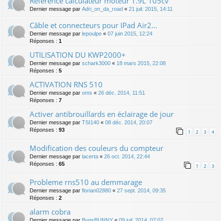
Référence calculateur moteur 1.9L 105cv
Dernier message par
Adri_on_da_road
«
21 juil. 2015, 14:11
Câble et connecteurs pour IPad Air2...
Dernier message par
lepoulpe
«
07 juin 2015, 12:24
Réponses :
1
UTILISATION DU KWP2000+
Dernier message par
schark3000
«
18 mars 2015, 22:08
Réponses :
5
ACTIVATION RNS 510
Dernier message par
oms
«
26 déc. 2014, 11:51
Réponses :
7
Activer antibrouillards en éclairage de jour
Dernier message par
TSI140
«
08 déc. 2014, 20:07
Réponses :
93
1
2
3
4
Modification des couleurs du compteur
Dernier message par
lacerta
«
26 oct. 2014, 22:44
Réponses :
65
1
2
3
Probleme rns510 au demmarage
Dernier message par
florian02880
«
27 sept. 2014, 09:35
Réponses :
2
alarm cobra
Dernier message par
BugsBUNNY
«
09 juil. 2014, 07:07