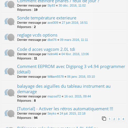
Comment éteindre phares / feux de jour ?
Dernier message par
Sly83
«
30 déc. 2016, 11:02
Réponses :
19
Sonde température exterieure
Dernier message par
axel309
«
27 juin 2016, 16:51
Réponses :
2
reglage vcds options
Dernier message par
dbel76
«
09 mars 2016, 11:11
Code d acces vagcom 2.0L tdi
Dernier message par
helmi46
«
04 févr. 2016, 13:06
Réponses :
11
Comment EEPROM avec Digiprog 3 v4.94 programmer
(détail)
Dernier message par
William5578
«
06 janv. 2016, 03:10
balayage des aiguilles du tableau instrument au
demarage
Dernier message par
mazoul72
«
16 oct. 2015, 09:44
Réponses :
8
[Tutorial] - Activer les rétros automatiquement !!!
Dernier message par
Seyko
«
24 juil. 2015, 22:18
Réponses :
94
1
2
3
4