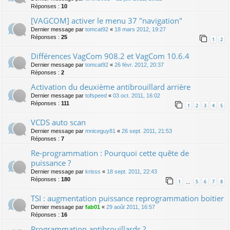
Réponses :
10
[VAGCOM] activer le menu 37 "navigation"
Dernier message par
tomcat92
«
18 mars 2012, 19:27
Réponses :
25
1
2
Différences VagCom 908.2 et VagCom 10.6.4
Dernier message par
tomcat92
«
26 févr. 2012, 20:37
Réponses :
2
Activation du deuxième antibrouillard arrière
Dernier message par
tofspeed
«
03 oct. 2011, 16:02
Réponses :
111
1
2
3
4
5
VCDS auto scan
Dernier message par
mniceguy81
«
26 sept. 2011, 21:53
Réponses :
7
Re-programmation : Pourquoi cette quête de
puissance ?
Dernier message par
krisss
«
18 sept. 2011, 22:43
Réponses :
180
1
5
6
7
8
…
TSI : augmentation puissance reprogrammation boitier
Dernier message par
fab01
«
29 août 2011, 16:57
Réponses :
16
Programmation antibrouillards ?