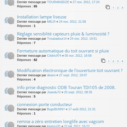
Dernier message par
TOURANSEIZE
«
27 nov. 2012, 17:24
Réponses :
65
1
2
3
Installation lampe liseuse
Dernier message par
MELR
«
24 nov. 2012, 21:58
Réponses :
1
Réglage sensiblité capteurs pluie & luminosité ?
Dernier message par
Troubadour14
«
24 nov. 2012, 19:51
Réponses :
7
Fermeture automatique du toit ouvrant si pluie
Dernier message par
Cédric974
«
05 nov. 2012, 18:58
Réponses :
82
1
2
3
4
Modification électronique de l'ouverture toit ouvrant ?
Dernier message par
deano
«
27 sept. 2012, 19:07
Réponses :
4
info prise diagnostic ODB Touran TDI105 de 2008.
Dernier message par
Jeandu72
«
25 sept. 2012, 08:35
Réponses :
5
connexion porte conducteur
Dernier message par
BugsBUNNY
«
17 août 2012, 21:31
Réponses :
1
remise a zéro entretien longlife avec vagcom
Dernier message par
lorenzo31
«
22 juil. 2012, 16:22