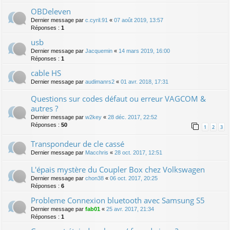
OBDeleven
Dernier message par
c.cyril.91
«
07 août 2019, 13:57
Réponses :
1
usb
Dernier message par
Jacquemin
«
14 mars 2019, 16:00
Réponses :
1
cable HS
Dernier message par
audimanrs2
«
01 avr. 2018, 17:31
Questions sur codes défaut ou erreur VAGCOM &
autres ?
Dernier message par
w2key
«
28 déc. 2017, 22:52
Réponses :
50
1
2
3
Transpondeur de cle cassé
Dernier message par
Macchris
«
28 oct. 2017, 12:51
L'épais mystère du Coupler Box chez Volkswagen
Dernier message par
chon38
«
06 oct. 2017, 20:25
Réponses :
6
Probleme Connexion bluetooth avec Samsung S5
Dernier message par
fab01
«
25 avr. 2017, 21:34
Réponses :
1