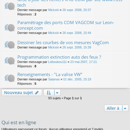
tech
Dernier message par
Mickski
«
26 sept. 2008, 20:37
Réponses :
2
Paramétrage des ports COM VAGCOM sur Leon-
concept.com
Dernier message par
Mickski
«
26 sept. 2008, 15:44
Dessiner les courbes de vos mesures VagCom
Dernier message par
Mickski
«
26 sept. 2008, 15:39
Programmation extinction auto des feux ?
Dernier message par
Leboubou111
«
23 mai 2007, 17:21
Réponses :
8
Renseignements - "La valise VW"
Dernier message par
Satanas
«
01 déc. 2005, 15:19
Réponses :
5
Nouveau sujet
93 sujets • Page
1
sur
1
Aller à
Qui est en ligne
Utilisateurs parcourant ce forum : Aucun utilisateur enregistré et 2 invités