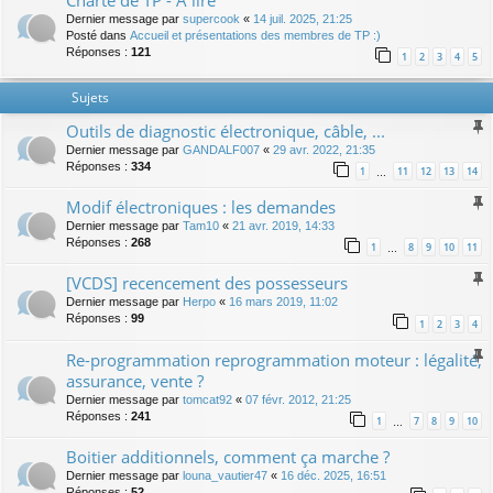
Charte de TP - A lire
Dernier message par
supercook
«
14 juil. 2025, 21:25
Posté dans
Accueil et présentations des membres de TP :)
Réponses :
121
1
2
3
4
5
Sujets
Outils de diagnostic électronique, câble, ...
Dernier message par
GANDALF007
«
29 avr. 2022, 21:35
Réponses :
334
1
11
12
13
14
…
Modif électroniques : les demandes
Dernier message par
Tam10
«
21 avr. 2019, 14:33
Réponses :
268
1
8
9
10
11
…
[VCDS] recencement des possesseurs
Dernier message par
Herpo
«
16 mars 2019, 11:02
Réponses :
99
1
2
3
4
Re-programmation reprogrammation moteur : légalité,
assurance, vente ?
Dernier message par
tomcat92
«
07 févr. 2012, 21:25
Réponses :
241
1
7
8
9
10
…
Boitier additionnels, comment ça marche ?
Dernier message par
louna_vautier47
«
16 déc. 2025, 16:51
Réponses :
52