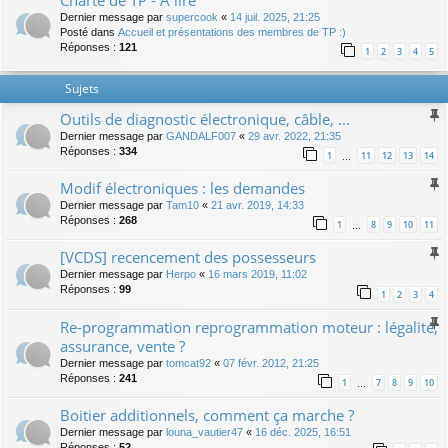
Charte de TP - A lire
Dernier message par
supercook
«
14 juil. 2025, 21:25
Posté dans
Accueil et présentations des membres de TP :)
Réponses :
121
1
2
3
4
5
Sujets
Outils de diagnostic électronique, câble, ...
Dernier message par
GANDALF007
«
29 avr. 2022, 21:35
Réponses :
334
1
11
12
13
14
…
Modif électroniques : les demandes
Dernier message par
Tam10
«
21 avr. 2019, 14:33
Réponses :
268
1
8
9
10
11
…
[VCDS] recencement des possesseurs
Dernier message par
Herpo
«
16 mars 2019, 11:02
Réponses :
99
1
2
3
4
Re-programmation reprogrammation moteur : légalité,
assurance, vente ?
Dernier message par
tomcat92
«
07 févr. 2012, 21:25
Réponses :
241
1
7
8
9
10
…
Boitier additionnels, comment ça marche ?
Dernier message par
louna_vautier47
«
16 déc. 2025, 16:51
Réponses :
52