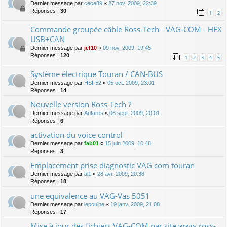
Dernier message par
cece89
«
27 nov. 2009, 22:39
Réponses :
30
1
2
Commande groupée câble Ross-Tech - VAG-COM - HEX
USB+CAN
Dernier message par
jef10
«
09 nov. 2009, 19:45
Réponses :
120
1
2
3
4
5
Système électrique Touran / CAN-BUS
Dernier message par
HSI-52
«
05 oct. 2009, 23:01
Réponses :
14
Nouvelle version Ross-Tech ?
Dernier message par
Antares
«
06 sept. 2009, 20:01
Réponses :
6
activation du voice control
Dernier message par
fab01
«
15 juin 2009, 10:48
Réponses :
3
Emplacement prise diagnostic VAG com touran
Dernier message par
al1
«
28 avr. 2009, 20:38
Réponses :
18
une equivalence au VAG-Vas 5051
Dernier message par
lepoulpe
«
19 janv. 2009, 21:08
Réponses :
17
Mise à jour des fichiers VAG-COM par site www.ross-