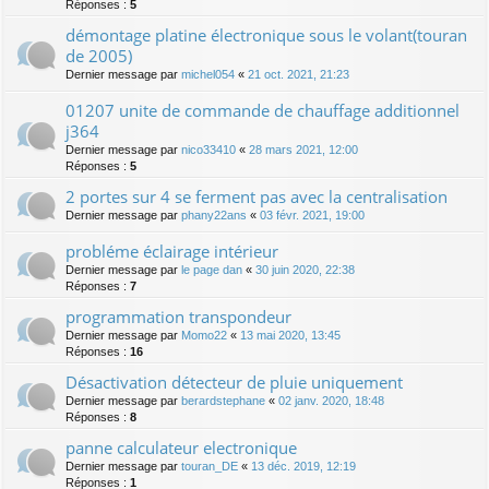
Réponses :
5
démontage platine électronique sous le volant(touran
de 2005)
Dernier message par
michel054
«
21 oct. 2021, 21:23
01207 unite de commande de chauffage additionnel
j364
Dernier message par
nico33410
«
28 mars 2021, 12:00
Réponses :
5
2 portes sur 4 se ferment pas avec la centralisation
Dernier message par
phany22ans
«
03 févr. 2021, 19:00
probléme éclairage intérieur
Dernier message par
le page dan
«
30 juin 2020, 22:38
Réponses :
7
programmation transpondeur
Dernier message par
Momo22
«
13 mai 2020, 13:45
Réponses :
16
Désactivation détecteur de pluie uniquement
Dernier message par
berardstephane
«
02 janv. 2020, 18:48
Réponses :
8
panne calculateur electronique
Dernier message par
touran_DE
«
13 déc. 2019, 12:19
Réponses :
1