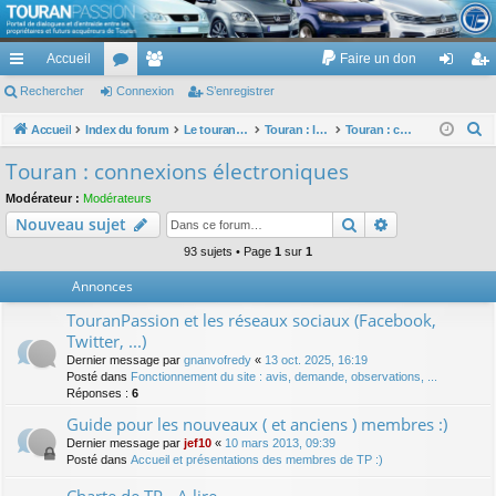
TouranPassion
Accueil
Faire un don
Le forum des propriétaires ou futurs acquéreurs du Volkswagen Touran
cc
Rechercher
or
Connexion
e
S’enregistrer
on
’e
ès
u
m
ne
nr
R
Accueil
Index du forum
Le touran dans ses versions I (V1 V2 V3) et II ...
Touran : les équipements électriques et électroniques
Touran : connexions électroniques
e
ra
m
br
xi
eg
Touran : connexions électroniques
c
pi
s
es
on
ist
Modérateur :
Modérateurs
h
Rechercher
Recherche av
Nouveau sujet
de
re
e
r
93 sujets • Page
1
sur
1
r
c
Annonces
h
TouranPassion et les réseaux sociaux (Facebook,
e
Twitter, ...)
r
Dernier message par
gnanvofredy
«
13 oct. 2025, 16:19
Posté dans
Fonctionnement du site : avis, demande, observations, ...
Réponses :
6
Guide pour les nouveaux ( et anciens ) membres :)
Dernier message par
jef10
«
10 mars 2013, 09:39
Posté dans
Accueil et présentations des membres de TP :)