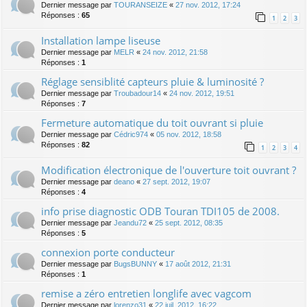
Dernier message par
TOURANSEIZE
«
27 nov. 2012, 17:24
Réponses :
65
1
2
3
Installation lampe liseuse
Dernier message par
MELR
«
24 nov. 2012, 21:58
Réponses :
1
Réglage sensiblité capteurs pluie & luminosité ?
Dernier message par
Troubadour14
«
24 nov. 2012, 19:51
Réponses :
7
Fermeture automatique du toit ouvrant si pluie
Dernier message par
Cédric974
«
05 nov. 2012, 18:58
Réponses :
82
1
2
3
4
Modification électronique de l'ouverture toit ouvrant ?
Dernier message par
deano
«
27 sept. 2012, 19:07
Réponses :
4
info prise diagnostic ODB Touran TDI105 de 2008.
Dernier message par
Jeandu72
«
25 sept. 2012, 08:35
Réponses :
5
connexion porte conducteur
Dernier message par
BugsBUNNY
«
17 août 2012, 21:31
Réponses :
1
remise a zéro entretien longlife avec vagcom
Dernier message par
lorenzo31
«
22 juil. 2012, 16:22