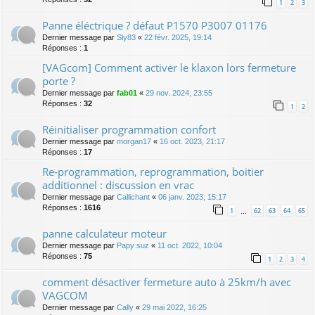
1
2
3
Panne éléctrique ? défaut P1570 P3007 01176
Dernier message par
Sly83
«
22 févr. 2025, 19:14
Réponses :
1
[VAGcom] Comment activer le klaxon lors fermeture
porte ?
Dernier message par
fab01
«
29 nov. 2024, 23:55
Réponses :
32
1
2
Réinitialiser programmation confort
Dernier message par
morgan17
«
16 oct. 2023, 21:17
Réponses :
17
Re-programmation, reprogrammation, boitier
additionnel : discussion en vrac
Dernier message par
Callichant
«
06 janv. 2023, 15:17
Réponses :
1616
1
62
63
64
65
…
panne calculateur moteur
Dernier message par
Papy suz
«
11 oct. 2022, 10:04
Réponses :
75
1
2
3
4
comment désactiver fermeture auto à 25km/h avec
VAGCOM
Dernier message par
Cally
«
29 mai 2022, 16:25