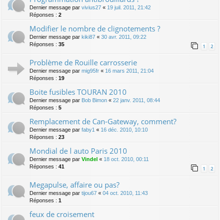
Dernier message par
vivius27
«
19 juil. 2011, 21:42
Réponses :
2
Modifier le nombre de clignotements ?
Dernier message par
kiki87
«
30 avr. 2011, 09:22
Réponses :
35
1
2
Problème de Rouille carrosserie
Dernier message par
mig95fr
«
16 mars 2011, 21:04
Réponses :
19
Boite fusibles TOURAN 2010
Dernier message par
Bob Bimon
«
22 janv. 2011, 08:44
Réponses :
5
Remplacement de Can-Gateway, comment?
Dernier message par
faby1
«
16 déc. 2010, 10:10
Réponses :
23
Mondial de l auto Paris 2010
Dernier message par
Vindel
«
18 oct. 2010, 00:11
Réponses :
41
1
2
Megapulse, affaire ou pas?
Dernier message par
tijou67
«
04 oct. 2010, 11:43
Réponses :
1
feux de croisement