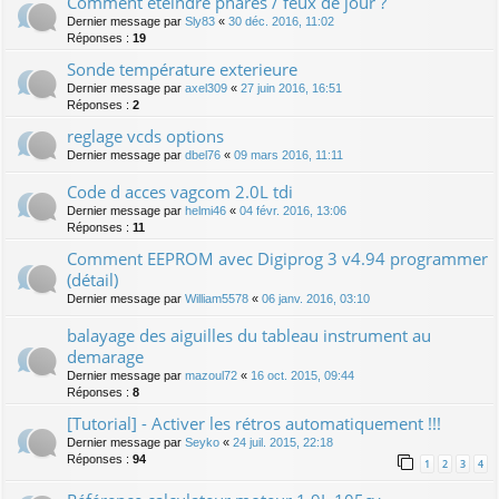
Comment éteindre phares / feux de jour ?
Dernier message par
Sly83
«
30 déc. 2016, 11:02
Réponses :
19
Sonde température exterieure
Dernier message par
axel309
«
27 juin 2016, 16:51
Réponses :
2
reglage vcds options
Dernier message par
dbel76
«
09 mars 2016, 11:11
Code d acces vagcom 2.0L tdi
Dernier message par
helmi46
«
04 févr. 2016, 13:06
Réponses :
11
Comment EEPROM avec Digiprog 3 v4.94 programmer
(détail)
Dernier message par
William5578
«
06 janv. 2016, 03:10
balayage des aiguilles du tableau instrument au
demarage
Dernier message par
mazoul72
«
16 oct. 2015, 09:44
Réponses :
8
[Tutorial] - Activer les rétros automatiquement !!!
Dernier message par
Seyko
«
24 juil. 2015, 22:18
Réponses :
94
1
2
3
4