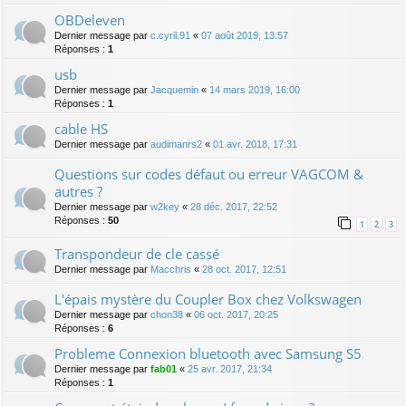
OBDeleven
Dernier message par
c.cyril.91
«
07 août 2019, 13:57
Réponses :
1
usb
Dernier message par
Jacquemin
«
14 mars 2019, 16:00
Réponses :
1
cable HS
Dernier message par
audimanrs2
«
01 avr. 2018, 17:31
Questions sur codes défaut ou erreur VAGCOM &
autres ?
Dernier message par
w2key
«
28 déc. 2017, 22:52
Réponses :
50
1
2
3
Transpondeur de cle cassé
Dernier message par
Macchris
«
28 oct. 2017, 12:51
L'épais mystère du Coupler Box chez Volkswagen
Dernier message par
chon38
«
06 oct. 2017, 20:25
Réponses :
6
Probleme Connexion bluetooth avec Samsung S5
Dernier message par
fab01
«
25 avr. 2017, 21:34
Réponses :
1