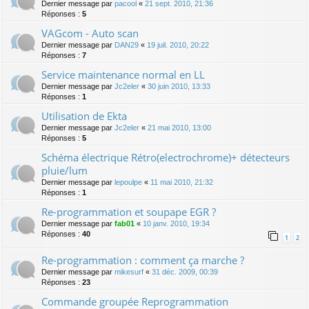
Dernier message par
pacool
«
21 sept. 2010, 21:36
Réponses :
5
VAGcom - Auto scan
Dernier message par
DAN29
«
19 juil. 2010, 20:22
Réponses :
7
Service maintenance normal en LL
Dernier message par
Jc2eler
«
30 juin 2010, 13:33
Réponses :
1
Utilisation de Ekta
Dernier message par
Jc2eler
«
21 mai 2010, 13:00
Réponses :
5
Schéma électrique Rétro(electrochrome)+ détecteurs
pluie/lum
Dernier message par
lepoulpe
«
11 mai 2010, 21:32
Réponses :
1
Re-programmation et soupape EGR ?
Dernier message par
fab01
«
10 janv. 2010, 19:34
Réponses :
40
1
2
Re-programmation : comment ça marche ?
Dernier message par
mikesurf
«
31 déc. 2009, 00:39
Réponses :
23
Commande groupée Reprogrammation