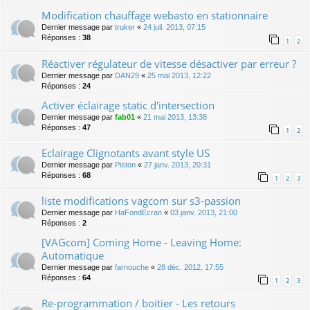
Modification chauffage webasto en stationnaire
Dernier message par
truker
«
24 juil. 2013, 07:15
Réponses :
38
1
2
Réactiver régulateur de vitesse désactiver par erreur ?
Dernier message par
DAN29
«
25 mai 2013, 12:22
Réponses :
24
Activer éclairage static d'intersection
Dernier message par
fab01
«
21 mai 2013, 13:38
Réponses :
47
1
2
Eclairage Clignotants avant style US
Dernier message par
Piston
«
27 janv. 2013, 20:31
Réponses :
68
1
2
3
liste modifications vagcom sur s3-passion
Dernier message par
HaFondEcran
«
03 janv. 2013, 21:00
Réponses :
2
[VAGcom] Coming Home - Leaving Home:
Automatique
Dernier message par
farnouche
«
28 déc. 2012, 17:55
Réponses :
64
1
2
3
Re-programmation / boitier - Les retours