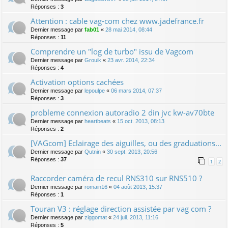
Réponses :
3
Attention : cable vag-com chez www.jadefrance.fr
Dernier message par
fab01
«
28 mai 2014, 08:44
Réponses :
11
Comprendre un "log de turbo" issu de Vagcom
Dernier message par
Grouik
«
23 avr. 2014, 22:34
Réponses :
4
Activation options cachées
Dernier message par
lepoulpe
«
06 mars 2014, 07:37
Réponses :
3
probleme connexion autoradio 2 din jvc kw-av70bte
Dernier message par
heartbeats
«
15 oct. 2013, 08:13
Réponses :
2
[VAGcom] Eclairage des aiguilles, ou des graduations...
Dernier message par
Qutnin
«
30 sept. 2013, 20:56
Réponses :
37
1
2
Raccorder caméra de recul RNS310 sur RNS510 ?
Dernier message par
romain16
«
04 août 2013, 15:37
Réponses :
1
Touran V3 : réglage direction assistée par vag com ?
Dernier message par
ziggomat
«
24 juil. 2013, 11:16
Réponses :
5