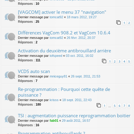
Réponses :
10
[VAGCOM] activer le menu 37 "navigation"
Dernier message par
tomcat92
«
18 mars 2012, 19:27
Réponses :
25
1
2
Différences VagCom 908.2 et VagCom 10.6.4
Dernier message par
tomcat92
«
26 févr. 2012, 20:37
Réponses :
2
Activation du deuxième antibrouillard arrière
Dernier message par
tofspeed
«
03 oct. 2011, 16:02
Réponses :
111
1
2
3
4
5
VCDS auto scan
Dernier message par
mniceguy81
«
26 sept. 2011, 21:53
Réponses :
7
Re-programmation : Pourquoi cette quête de
puissance ?
Dernier message par
krisss
«
18 sept. 2011, 22:43
Réponses :
180
1
5
6
7
8
…
TSI : augmentation puissance reprogrammation boitier
Dernier message par
fab01
«
29 août 2011, 16:57
Réponses :
16
Programmation antibrouillards ?