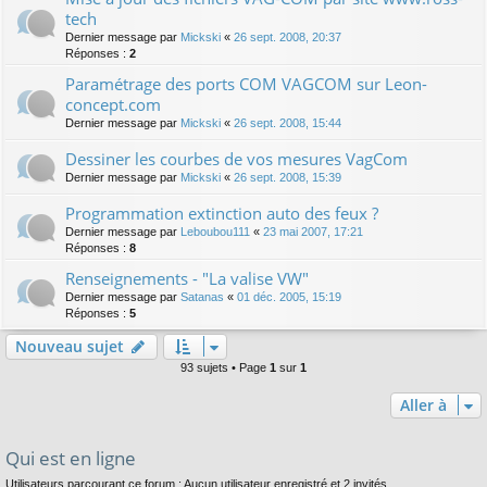
tech
Dernier message par
Mickski
«
26 sept. 2008, 20:37
Réponses :
2
Paramétrage des ports COM VAGCOM sur Leon-
concept.com
Dernier message par
Mickski
«
26 sept. 2008, 15:44
Dessiner les courbes de vos mesures VagCom
Dernier message par
Mickski
«
26 sept. 2008, 15:39
Programmation extinction auto des feux ?
Dernier message par
Leboubou111
«
23 mai 2007, 17:21
Réponses :
8
Renseignements - "La valise VW"
Dernier message par
Satanas
«
01 déc. 2005, 15:19
Réponses :
5
Nouveau sujet
93 sujets • Page
1
sur
1
Aller à
Qui est en ligne
Utilisateurs parcourant ce forum : Aucun utilisateur enregistré et 2 invités