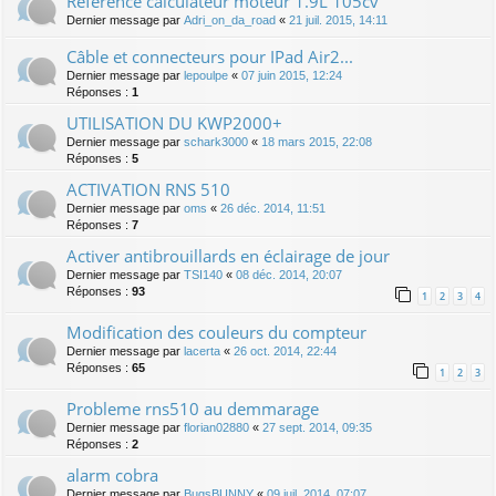
Référence calculateur moteur 1.9L 105cv
Dernier message par
Adri_on_da_road
«
21 juil. 2015, 14:11
Câble et connecteurs pour IPad Air2...
Dernier message par
lepoulpe
«
07 juin 2015, 12:24
Réponses :
1
UTILISATION DU KWP2000+
Dernier message par
schark3000
«
18 mars 2015, 22:08
Réponses :
5
ACTIVATION RNS 510
Dernier message par
oms
«
26 déc. 2014, 11:51
Réponses :
7
Activer antibrouillards en éclairage de jour
Dernier message par
TSI140
«
08 déc. 2014, 20:07
Réponses :
93
1
2
3
4
Modification des couleurs du compteur
Dernier message par
lacerta
«
26 oct. 2014, 22:44
Réponses :
65
1
2
3
Probleme rns510 au demmarage
Dernier message par
florian02880
«
27 sept. 2014, 09:35
Réponses :
2
alarm cobra
Dernier message par
BugsBUNNY
«
09 juil. 2014, 07:07