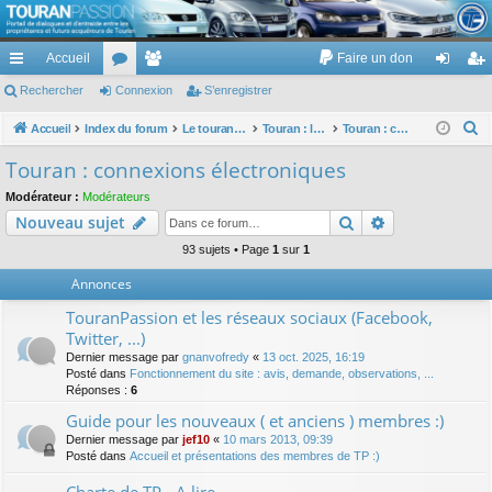
TouranPassion
Accueil
Faire un don
Le forum des propriétaires ou futurs acquéreurs du Volkswagen Touran
cc
Rechercher
or
Connexion
e
S’enregistrer
on
’e
ès
u
m
ne
nr
R
Accueil
Index du forum
Le touran dans ses versions I (V1 V2 V3) et II ...
Touran : les équipements électriques et électroniques
Touran : connexions électroniques
e
ra
m
br
xi
eg
Touran : connexions électroniques
c
pi
s
es
on
ist
Modérateur :
Modérateurs
h
Rechercher
Recherche av
Nouveau sujet
de
re
e
r
93 sujets • Page
1
sur
1
r
c
Annonces
h
TouranPassion et les réseaux sociaux (Facebook,
e
Twitter, ...)
r
Dernier message par
gnanvofredy
«
13 oct. 2025, 16:19
Posté dans
Fonctionnement du site : avis, demande, observations, ...
Réponses :
6
Guide pour les nouveaux ( et anciens ) membres :)
Dernier message par
jef10
«
10 mars 2013, 09:39
Posté dans
Accueil et présentations des membres de TP :)