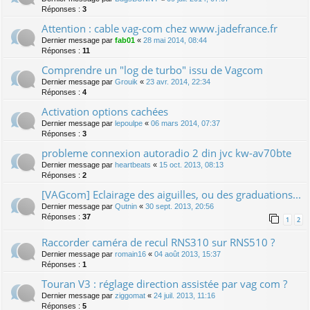
Réponses :
3
Attention : cable vag-com chez www.jadefrance.fr
Dernier message par
fab01
«
28 mai 2014, 08:44
Réponses :
11
Comprendre un "log de turbo" issu de Vagcom
Dernier message par
Grouik
«
23 avr. 2014, 22:34
Réponses :
4
Activation options cachées
Dernier message par
lepoulpe
«
06 mars 2014, 07:37
Réponses :
3
probleme connexion autoradio 2 din jvc kw-av70bte
Dernier message par
heartbeats
«
15 oct. 2013, 08:13
Réponses :
2
[VAGcom] Eclairage des aiguilles, ou des graduations...
Dernier message par
Qutnin
«
30 sept. 2013, 20:56
Réponses :
37
1
2
Raccorder caméra de recul RNS310 sur RNS510 ?
Dernier message par
romain16
«
04 août 2013, 15:37
Réponses :
1
Touran V3 : réglage direction assistée par vag com ?
Dernier message par
ziggomat
«
24 juil. 2013, 11:16
Réponses :
5