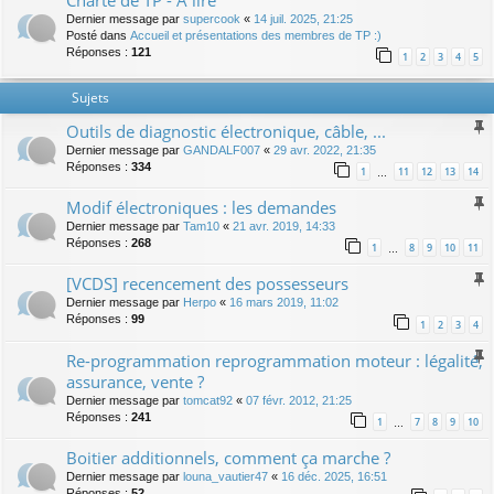
Charte de TP - A lire
Dernier message par
supercook
«
14 juil. 2025, 21:25
Posté dans
Accueil et présentations des membres de TP :)
Réponses :
121
1
2
3
4
5
Sujets
Outils de diagnostic électronique, câble, ...
Dernier message par
GANDALF007
«
29 avr. 2022, 21:35
Réponses :
334
1
11
12
13
14
…
Modif électroniques : les demandes
Dernier message par
Tam10
«
21 avr. 2019, 14:33
Réponses :
268
1
8
9
10
11
…
[VCDS] recencement des possesseurs
Dernier message par
Herpo
«
16 mars 2019, 11:02
Réponses :
99
1
2
3
4
Re-programmation reprogrammation moteur : légalité,
assurance, vente ?
Dernier message par
tomcat92
«
07 févr. 2012, 21:25
Réponses :
241
1
7
8
9
10
…
Boitier additionnels, comment ça marche ?
Dernier message par
louna_vautier47
«
16 déc. 2025, 16:51
Réponses :
52