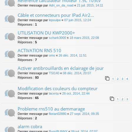
Référence calculateur moteur 1.9L 105cv
Dernier message par
Adri_on_da_road
«
21 juil. 2015, 14:11
Câble et connecteurs pour IPad Air2...
Dernier message par
lepoulpe
«
07 juin 2015, 12:24
Réponses :
1
UTILISATION DU KWP2000+
Dernier message par
schark3000
«
18 mars 2015, 22:08
Réponses :
5
ACTIVATION RNS 510
Dernier message par
oms
«
26 déc. 2014, 11:51
Réponses :
7
Activer antibrouillards en éclairage de jour
Dernier message par
TSI140
«
08 déc. 2014, 20:07
Réponses :
93
1
2
3
4
Modification des couleurs du compteur
Dernier message par
lacerta
«
26 oct. 2014, 22:44
Réponses :
65
1
2
3
Probleme rns510 au demmarage
Dernier message par
florian02880
«
27 sept. 2014, 09:35
Réponses :
2
alarm cobra
Dernier message par
BugsBUNNY
«
09 juil. 2014, 07:07