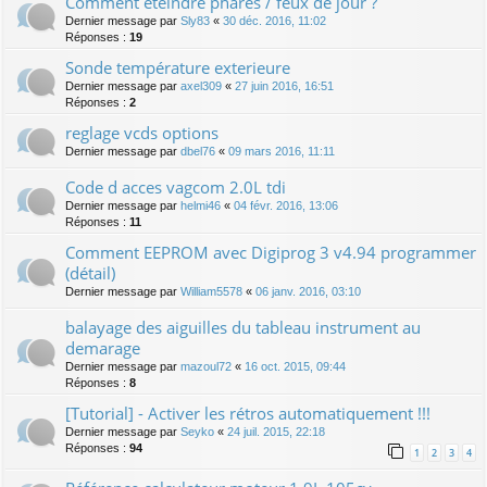
Comment éteindre phares / feux de jour ?
Dernier message par
Sly83
«
30 déc. 2016, 11:02
Réponses :
19
Sonde température exterieure
Dernier message par
axel309
«
27 juin 2016, 16:51
Réponses :
2
reglage vcds options
Dernier message par
dbel76
«
09 mars 2016, 11:11
Code d acces vagcom 2.0L tdi
Dernier message par
helmi46
«
04 févr. 2016, 13:06
Réponses :
11
Comment EEPROM avec Digiprog 3 v4.94 programmer
(détail)
Dernier message par
William5578
«
06 janv. 2016, 03:10
balayage des aiguilles du tableau instrument au
demarage
Dernier message par
mazoul72
«
16 oct. 2015, 09:44
Réponses :
8
[Tutorial] - Activer les rétros automatiquement !!!
Dernier message par
Seyko
«
24 juil. 2015, 22:18
Réponses :
94
1
2
3
4