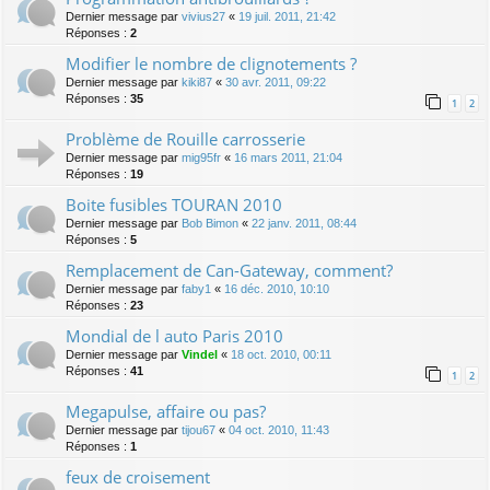
Dernier message par
vivius27
«
19 juil. 2011, 21:42
Réponses :
2
Modifier le nombre de clignotements ?
Dernier message par
kiki87
«
30 avr. 2011, 09:22
Réponses :
35
1
2
Problème de Rouille carrosserie
Dernier message par
mig95fr
«
16 mars 2011, 21:04
Réponses :
19
Boite fusibles TOURAN 2010
Dernier message par
Bob Bimon
«
22 janv. 2011, 08:44
Réponses :
5
Remplacement de Can-Gateway, comment?
Dernier message par
faby1
«
16 déc. 2010, 10:10
Réponses :
23
Mondial de l auto Paris 2010
Dernier message par
Vindel
«
18 oct. 2010, 00:11
Réponses :
41
1
2
Megapulse, affaire ou pas?
Dernier message par
tijou67
«
04 oct. 2010, 11:43
Réponses :
1
feux de croisement