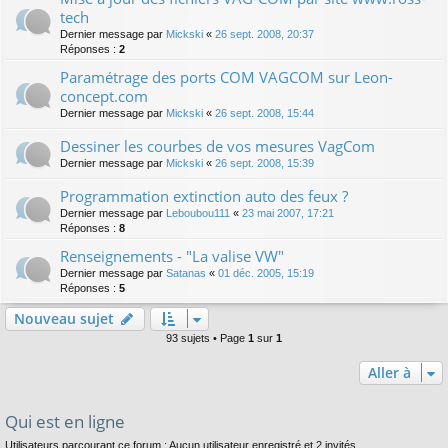
tech
Dernier message par
Mickski
«
26 sept. 2008, 20:37
Réponses :
2
Paramétrage des ports COM VAGCOM sur Leon-
concept.com
Dernier message par
Mickski
«
26 sept. 2008, 15:44
Dessiner les courbes de vos mesures VagCom
Dernier message par
Mickski
«
26 sept. 2008, 15:39
Programmation extinction auto des feux ?
Dernier message par
Leboubou111
«
23 mai 2007, 17:21
Réponses :
8
Renseignements - "La valise VW"
Dernier message par
Satanas
«
01 déc. 2005, 15:19
Réponses :
5
Nouveau sujet
93 sujets • Page
1
sur
1
Aller à
Qui est en ligne
Utilisateurs parcourant ce forum : Aucun utilisateur enregistré et 2 invités