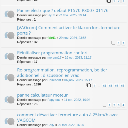
1
2
3
Panne éléctrique ? défaut P1570 P3007 01176
Dernier message par
Sly83
«
22 févr. 2025, 19:14
Réponses :
1
[VAGcom] Comment activer le klaxon lors fermeture
porte ?
Dernier message par
fab01
«
29 nov. 2024, 23:55
Réponses :
32
1
2
Réinitialiser programmation confort
Dernier message par
morgan17
«
16 oct. 2023, 21:17
Réponses :
17
Re-programmation, reprogrammation, boitier
additionnel : discussion en vrac
Dernier message par
Callichant
«
06 janv. 2023, 15:17
Réponses :
1616
1
62
63
64
65
…
panne calculateur moteur
Dernier message par
Papy suz
«
11 oct. 2022, 10:04
Réponses :
75
1
2
3
4
comment désactiver fermeture auto à 25km/h avec
VAGCOM
Dernier message par
Cally
«
29 mai 2022, 16:25