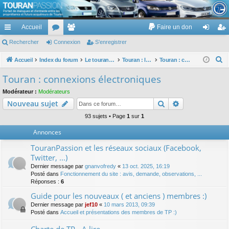
TouranPassion
Accueil
Faire un don
Le forum des propriétaires ou futurs acquéreurs du Volkswagen Touran
cc
Rechercher
or
Connexion
e
S’enregistrer
on
’e
ès
u
m
ne
nr
R
Accueil
Index du forum
Le touran dans ses versions I (V1 V2 V3) et II ...
Touran : les équipements électriques et électroniques
Touran : connexions électroniques
e
ra
m
br
xi
eg
Touran : connexions électroniques
c
pi
s
es
on
ist
Modérateur :
Modérateurs
h
Rechercher
Recherche av
Nouveau sujet
de
re
e
r
93 sujets • Page
1
sur
1
r
c
Annonces
h
TouranPassion et les réseaux sociaux (Facebook,
e
Twitter, ...)
r
Dernier message par
gnanvofredy
«
13 oct. 2025, 16:19
Posté dans
Fonctionnement du site : avis, demande, observations, ...
Réponses :
6
Guide pour les nouveaux ( et anciens ) membres :)
Dernier message par
jef10
«
10 mars 2013, 09:39
Posté dans
Accueil et présentations des membres de TP :)