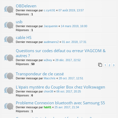
OBDeleven
Dernier message par
c.cyril.91
«
07 août 2019, 13:57
Réponses :
1
usb
Dernier message par
Jacquemin
«
14 mars 2019, 16:00
Réponses :
1
cable HS
Dernier message par
audimanrs2
«
01 avr. 2018, 17:31
Questions sur codes défaut ou erreur VAGCOM &
autres ?
Dernier message par
w2key
«
28 déc. 2017, 22:52
Réponses :
50
1
2
3
Transpondeur de cle cassé
Dernier message par
Macchris
«
28 oct. 2017, 12:51
L'épais mystère du Coupler Box chez Volkswagen
Dernier message par
chon38
«
06 oct. 2017, 20:25
Réponses :
6
Probleme Connexion bluetooth avec Samsung S5
Dernier message par
fab01
«
25 avr. 2017, 21:34
Réponses :
1