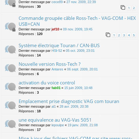
Dernier message par
cece89
«
27 nov. 2009, 22:39
Réponses :
30
1
2
Commande groupée câble Ross-Tech - VAG-COM - HEX
USB+CAN
Dernier message par
jef10
«
09 nov. 2009, 19:45
Réponses :
120
1
2
3
4
5
Système électrique Touran / CAN-BUS
Dernier message par
HSI-52
«
05 oct. 2009, 23:01
Réponses :
14
Nouvelle version Ross-Tech ?
Dernier message par
Antares
«
06 sept. 2009, 20:01
Réponses :
6
activation du voice control
Dernier message par
fab01
«
15 juin 2009, 10:48
Réponses :
3
Emplacement prise diagnostic VAG com touran
Dernier message par
al1
«
28 avr. 2009, 20:38
Réponses :
18
une equivalence au VAG-Vas 5051
Dernier message par
lepoulpe
«
19 janv. 2009, 21:08
Réponses :
17
Mise à jour des fichiers VAG-COM par site www.ross-