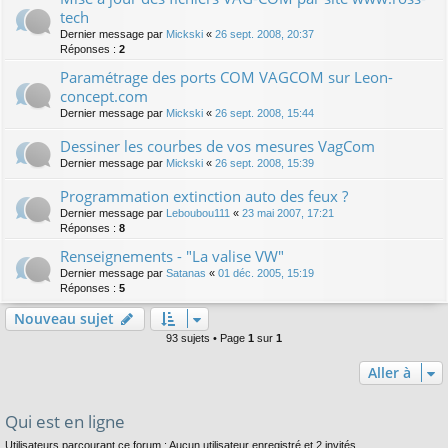
tech
Dernier message par
Mickski
«
26 sept. 2008, 20:37
Réponses :
2
Paramétrage des ports COM VAGCOM sur Leon-
concept.com
Dernier message par
Mickski
«
26 sept. 2008, 15:44
Dessiner les courbes de vos mesures VagCom
Dernier message par
Mickski
«
26 sept. 2008, 15:39
Programmation extinction auto des feux ?
Dernier message par
Leboubou111
«
23 mai 2007, 17:21
Réponses :
8
Renseignements - "La valise VW"
Dernier message par
Satanas
«
01 déc. 2005, 15:19
Réponses :
5
Nouveau sujet
93 sujets • Page
1
sur
1
Aller à
Qui est en ligne
Utilisateurs parcourant ce forum : Aucun utilisateur enregistré et 2 invités