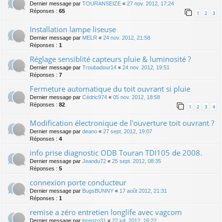
Dernier message par
TOURANSEIZE
«
27 nov. 2012, 17:24
Réponses :
65
1
2
3
Installation lampe liseuse
Dernier message par
MELR
«
24 nov. 2012, 21:58
Réponses :
1
Réglage sensiblité capteurs pluie & luminosité ?
Dernier message par
Troubadour14
«
24 nov. 2012, 19:51
Réponses :
7
Fermeture automatique du toit ouvrant si pluie
Dernier message par
Cédric974
«
05 nov. 2012, 18:58
Réponses :
82
1
2
3
4
Modification électronique de l'ouverture toit ouvrant ?
Dernier message par
deano
«
27 sept. 2012, 19:07
Réponses :
4
info prise diagnostic ODB Touran TDI105 de 2008.
Dernier message par
Jeandu72
«
25 sept. 2012, 08:35
Réponses :
5
connexion porte conducteur
Dernier message par
BugsBUNNY
«
17 août 2012, 21:31
Réponses :
1
remise a zéro entretien longlife avec vagcom
Dernier message par
lorenzo31
«
22 juil. 2012, 16:22