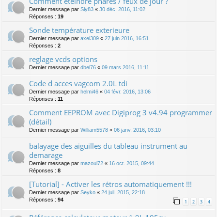
Comment éteindre phares / feux de jour ?
Dernier message par
Sly83
«
30 déc. 2016, 11:02
Réponses :
19
Sonde température exterieure
Dernier message par
axel309
«
27 juin 2016, 16:51
Réponses :
2
reglage vcds options
Dernier message par
dbel76
«
09 mars 2016, 11:11
Code d acces vagcom 2.0L tdi
Dernier message par
helmi46
«
04 févr. 2016, 13:06
Réponses :
11
Comment EEPROM avec Digiprog 3 v4.94 programmer
(détail)
Dernier message par
William5578
«
06 janv. 2016, 03:10
balayage des aiguilles du tableau instrument au
demarage
Dernier message par
mazoul72
«
16 oct. 2015, 09:44
Réponses :
8
[Tutorial] - Activer les rétros automatiquement !!!
Dernier message par
Seyko
«
24 juil. 2015, 22:18
Réponses :
94
1
2
3
4