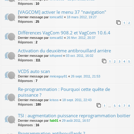
Réponses :
10
[VAGCOM] activer le menu 37 "navigation"
Dernier message par
tomcat92
«
18 mars 2012, 19:27
Réponses :
25
1
2
Différences VagCom 908.2 et VagCom 10.6.4
Dernier message par
tomcat92
«
26 févr. 2012, 20:37
Réponses :
2
Activation du deuxième antibrouillard arrière
Dernier message par
tofspeed
«
03 oct. 2011, 16:02
Réponses :
111
1
2
3
4
5
VCDS auto scan
Dernier message par
mniceguy81
«
26 sept. 2011, 21:53
Réponses :
7
Re-programmation : Pourquoi cette quête de
puissance ?
Dernier message par
krisss
«
18 sept. 2011, 22:43
Réponses :
180
1
5
6
7
8
…
TSI : augmentation puissance reprogrammation boitier
Dernier message par
fab01
«
29 août 2011, 16:57
Réponses :
16
Programmation antibrouillards ?