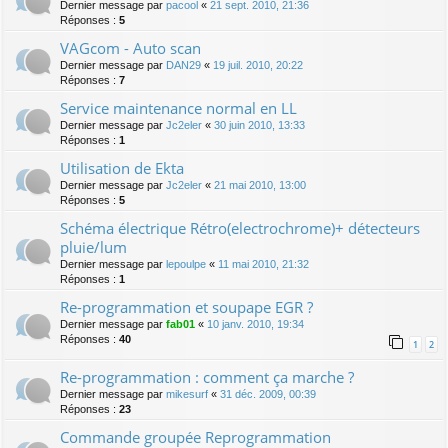
Dernier message par
pacool
«
21 sept. 2010, 21:36
Réponses :
5
VAGcom - Auto scan
Dernier message par
DAN29
«
19 juil. 2010, 20:22
Réponses :
7
Service maintenance normal en LL
Dernier message par
Jc2eler
«
30 juin 2010, 13:33
Réponses :
1
Utilisation de Ekta
Dernier message par
Jc2eler
«
21 mai 2010, 13:00
Réponses :
5
Schéma électrique Rétro(electrochrome)+ détecteurs
pluie/lum
Dernier message par
lepoulpe
«
11 mai 2010, 21:32
Réponses :
1
Re-programmation et soupape EGR ?
Dernier message par
fab01
«
10 janv. 2010, 19:34
Réponses :
40
1
2
Re-programmation : comment ça marche ?
Dernier message par
mikesurf
«
31 déc. 2009, 00:39
Réponses :
23
Commande groupée Reprogrammation