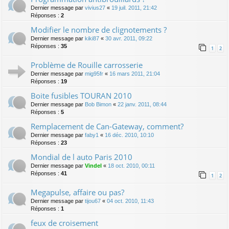
Dernier message par
vivius27
«
19 juil. 2011, 21:42
Réponses :
2
Modifier le nombre de clignotements ?
Dernier message par
kiki87
«
30 avr. 2011, 09:22
Réponses :
35
1
2
Problème de Rouille carrosserie
Dernier message par
mig95fr
«
16 mars 2011, 21:04
Réponses :
19
Boite fusibles TOURAN 2010
Dernier message par
Bob Bimon
«
22 janv. 2011, 08:44
Réponses :
5
Remplacement de Can-Gateway, comment?
Dernier message par
faby1
«
16 déc. 2010, 10:10
Réponses :
23
Mondial de l auto Paris 2010
Dernier message par
Vindel
«
18 oct. 2010, 00:11
Réponses :
41
1
2
Megapulse, affaire ou pas?
Dernier message par
tijou67
«
04 oct. 2010, 11:43
Réponses :
1
feux de croisement