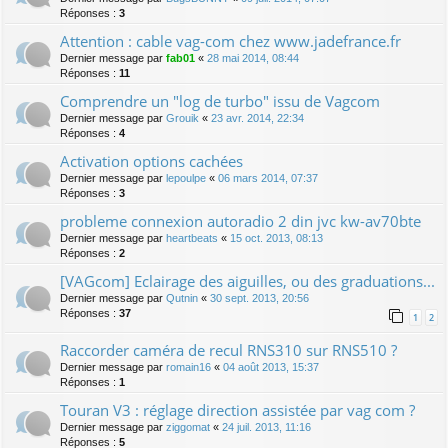
Réponses :
3
Attention : cable vag-com chez www.jadefrance.fr
Dernier message par
fab01
«
28 mai 2014, 08:44
Réponses :
11
Comprendre un "log de turbo" issu de Vagcom
Dernier message par
Grouik
«
23 avr. 2014, 22:34
Réponses :
4
Activation options cachées
Dernier message par
lepoulpe
«
06 mars 2014, 07:37
Réponses :
3
probleme connexion autoradio 2 din jvc kw-av70bte
Dernier message par
heartbeats
«
15 oct. 2013, 08:13
Réponses :
2
[VAGcom] Eclairage des aiguilles, ou des graduations...
Dernier message par
Qutnin
«
30 sept. 2013, 20:56
Réponses :
37
1
2
Raccorder caméra de recul RNS310 sur RNS510 ?
Dernier message par
romain16
«
04 août 2013, 15:37
Réponses :
1
Touran V3 : réglage direction assistée par vag com ?
Dernier message par
ziggomat
«
24 juil. 2013, 11:16
Réponses :
5