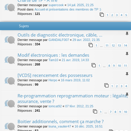
Charte de TP - A lire
Dernier message par
supercook
«
14 juil. 2025, 21:25
Posté dans
Accueil et présentations des membres de TP :)
Réponses :
121
1
2
3
4
5
Sujets
Outils de diagnostic électronique, câble, ...
Dernier message par
GANDALF007
«
29 avr. 2022, 21:35
Réponses :
334
1
11
12
13
14
…
Modif électroniques : les demandes
Dernier message par
Tam10
«
21 avr. 2019, 14:33
Réponses :
268
1
8
9
10
11
…
[VCDS] recencement des possesseurs
Dernier message par
Herpo
«
16 mars 2019, 11:02
Réponses :
99
1
2
3
4
Re-programmation reprogrammation moteur : légalité,
assurance, vente ?
Dernier message par
tomcat92
«
07 févr. 2012, 21:25
Réponses :
241
1
7
8
9
10
…
Boitier additionnels, comment ça marche ?
Dernier message par
louna_vautier47
«
16 déc. 2025, 16:51
Réponses :
52