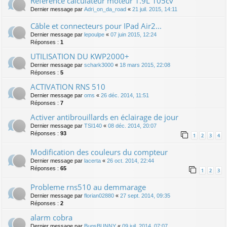
Référence calculateur moteur 1.9L 105cv
Dernier message par
Adri_on_da_road
«
21 juil. 2015, 14:11
Câble et connecteurs pour IPad Air2...
Dernier message par
lepoulpe
«
07 juin 2015, 12:24
Réponses :
1
UTILISATION DU KWP2000+
Dernier message par
schark3000
«
18 mars 2015, 22:08
Réponses :
5
ACTIVATION RNS 510
Dernier message par
oms
«
26 déc. 2014, 11:51
Réponses :
7
Activer antibrouillards en éclairage de jour
Dernier message par
TSI140
«
08 déc. 2014, 20:07
Réponses :
93
1
2
3
4
Modification des couleurs du compteur
Dernier message par
lacerta
«
26 oct. 2014, 22:44
Réponses :
65
1
2
3
Probleme rns510 au demmarage
Dernier message par
florian02880
«
27 sept. 2014, 09:35
Réponses :
2
alarm cobra
Dernier message par
BugsBUNNY
«
09 juil. 2014, 07:07