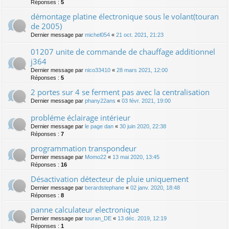
Réponses :
5
démontage platine électronique sous le volant(touran
de 2005)
Dernier message par
michel054
«
21 oct. 2021, 21:23
01207 unite de commande de chauffage additionnel
j364
Dernier message par
nico33410
«
28 mars 2021, 12:00
Réponses :
5
2 portes sur 4 se ferment pas avec la centralisation
Dernier message par
phany22ans
«
03 févr. 2021, 19:00
probléme éclairage intérieur
Dernier message par
le page dan
«
30 juin 2020, 22:38
Réponses :
7
programmation transpondeur
Dernier message par
Momo22
«
13 mai 2020, 13:45
Réponses :
16
Désactivation détecteur de pluie uniquement
Dernier message par
berardstephane
«
02 janv. 2020, 18:48
Réponses :
8
panne calculateur electronique
Dernier message par
touran_DE
«
13 déc. 2019, 12:19
Réponses :
1