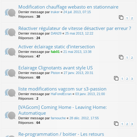
Modification chauffage webasto en stationnaire
Dernier message par
truker
«
24 juil. 2013, 07:15
Réponses :
38
1
2
Réactiver régulateur de vitesse désactiver par erreur ?
Dernier message par
DAN29
«
25 mai 2013, 12:22
Réponses :
24
Activer éclairage static d'intersection
Dernier message par
fab01
«
21 mai 2013, 13:38
Réponses :
47
1
2
Eclairage Clignotants avant style US
Dernier message par
Piston
«
27 janv. 2013, 20:31
Réponses :
68
1
2
3
liste modifications vagcom sur s3-passion
Dernier message par
HaFondEcran
«
03 janv. 2013, 21:00
Réponses :
2
[VAGcom] Coming Home - Leaving Home:
Automatique
Dernier message par
farnouche
«
28 déc. 2012, 17:55
Réponses :
64
1
2
3
Re-programmation / boitier - Les retours