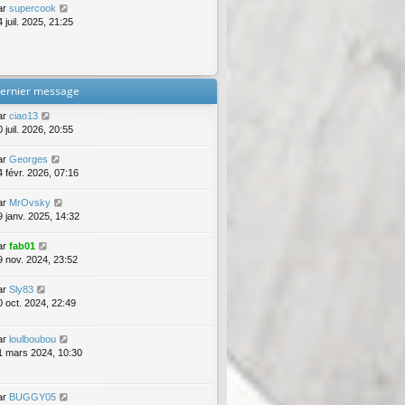
ar
supercook
 juil. 2025, 21:25
ernier message
ar
ciao13
 juil. 2026, 20:55
ar
Georges
4 févr. 2026, 07:16
ar
MrOvsky
9 janv. 2025, 14:32
ar
fab01
9 nov. 2024, 23:52
ar
Sly83
0 oct. 2024, 22:49
ar
loulboubou
1 mars 2024, 10:30
ar
BUGGY05