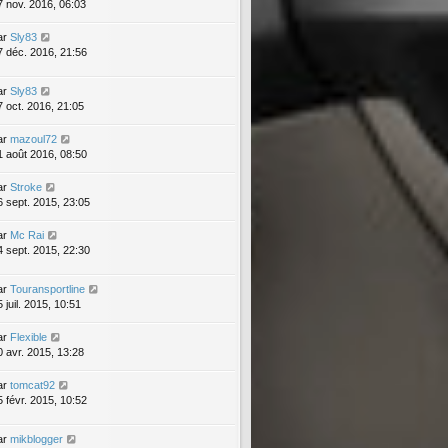
7 nov. 2016, 06:03
ar
Sly83
7 déc. 2016, 21:56
ar
Sly83
7 oct. 2016, 21:05
ar
mazoul72
1 août 2016, 08:50
ar
Stroke
6 sept. 2015, 23:05
ar
Mc Rai
4 sept. 2015, 22:30
ar
Touransportline
 juil. 2015, 10:51
ar
Flexible
0 avr. 2015, 13:28
ar
tomcat92
5 févr. 2015, 10:52
ar
mikblogger