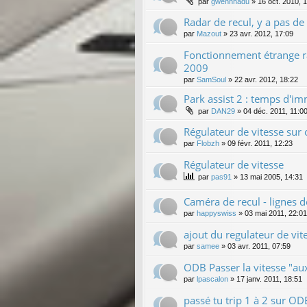
par
gwennhadu
»
16 oct. 2010, 
Radar de recul, y a pas de 
par
Mazout
»
23 avr. 2012, 17:09
Fonctionnement étrange ra
2009
par
SamSoul
»
22 avr. 2012, 18:22
Park assist 2 : temps d'im
par
DAN29
»
04 déc. 2011, 11:0
Régulateur de vitesse sur
par
Flobzh
»
09 févr. 2011, 12:23
Régulateur de vitesse
par
pas91
»
13 mai 2005, 14:31
Caméra de recul - lignes d
par
happyswiss
»
03 mai 2011, 22:01
ajout du regulateur de vit
par
samee
»
03 avr. 2011, 07:59
ODB Passer la vitesse "a
par
lpascalon
»
17 janv. 2011, 18:51
passé tu trip 1 à 2 sur OD