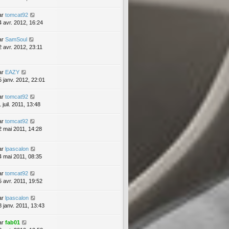
ar
tomcat92
4 avr. 2012, 16:24
ar
SamSoul
2 avr. 2012, 23:11
ar
EAZY
5 janv. 2012, 22:01
ar
tomcat92
 juil. 2011, 13:48
ar
tomcat92
2 mai 2011, 14:28
ar
lpascalon
4 mai 2011, 08:35
ar
tomcat92
5 avr. 2011, 19:52
ar
lpascalon
8 janv. 2011, 13:43
ar
fab01