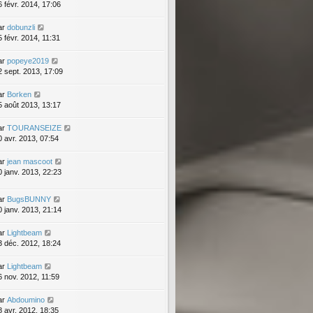
6 févr. 2014, 17:06
ar
dobunzli
5 févr. 2014, 11:31
ar
popeye2019
2 sept. 2013, 17:09
ar
Borken
5 août 2013, 13:17
ar
TOURANSEIZE
0 avr. 2013, 07:54
ar
jean mascoot
0 janv. 2013, 22:23
ar
BugsBUNNY
0 janv. 2013, 21:14
ar
Lightbeam
3 déc. 2012, 18:24
ar
Lightbeam
6 nov. 2012, 11:59
ar
Abdoumino
8 avr. 2012, 18:35