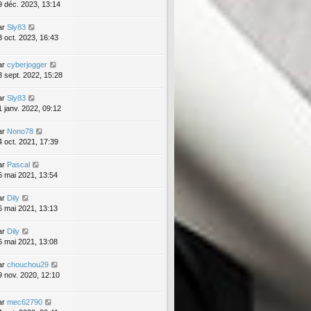
9 déc. 2023, 13:14
ar
Sly83
3 oct. 2023, 16:43
ar
cyberjogger
3 sept. 2022, 15:28
ar
Sly83
1 janv. 2022, 09:12
ar
Nono78
4 oct. 2021, 17:39
ar
Pascal
6 mai 2021, 13:54
ar
Dily
6 mai 2021, 13:13
ar
Dily
6 mai 2021, 13:08
ar
chouchou29
9 nov. 2020, 12:10
ar
mec62790