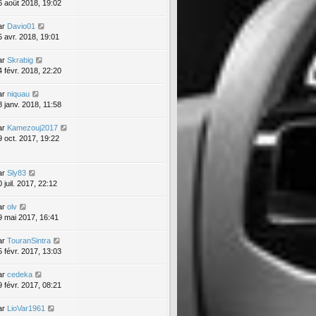
6 août 2018, 19:02
ar
Davio01
5 avr. 2018, 19:01
ar
Skrabig
4 févr. 2018, 22:20
ar
niquau
8 janv. 2018, 11:58
ar
Kamezouj2017
9 oct. 2017, 19:22
ar
Sly83
 juil. 2017, 22:12
ar
olv
9 mai 2017, 16:41
ar
TouranSintra
5 févr. 2017, 13:03
ar
cedeka
9 févr. 2017, 08:21
ar
LioVar1961