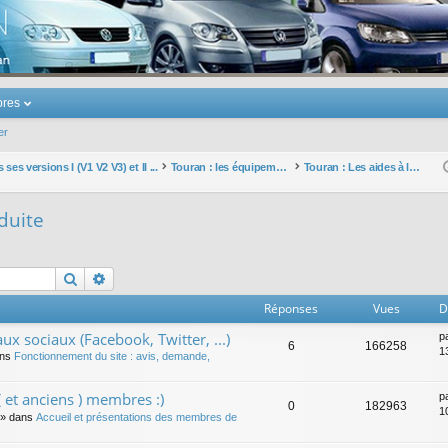
u Volkswagen Touran
res
er
ses versions I (V1 V2 V3) et II ...
Touran : les équipements électriques et électroniques
Touran : Les aides à la conduite
duite
Rechercher
Recherche avancée
Réponses
Vues
D
ux sociaux (Facebook, Twitter, ...)
p
6
166258
1
ans
Fonctionnement du site : avis, demande,
 et anciens ) membres :)
p
0
182963
1
» dans
Accueil et présentations des membres de