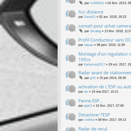
par
vs400601
»
02 févr. 2013, 0
Acc distance
par
Davio01
»
02 avr. 2018, 18:22
conseil pour achat camera
par
Skrabig
»
13 févr. 2018, 11:0
Profil Conducteur sans D
par
niquau
»
08 janv. 2018, 11:58
Montage d'un regulateur d
100cv
par
Kamezouj2017
»
29 oct. 2017, 1
Radar avant de stationne
par
jy91
»
15 juin 2014, 09:36
activation de L'ESP ou aut
par
olv
»
19 mai 2017, 10:21
Panne ESP ,
par
pipin1
»
10 févr. 2017, 07:08
Désactiver l'ESP
par
cedeka
»
08 févr. 2017, 09:13
Radar de recul