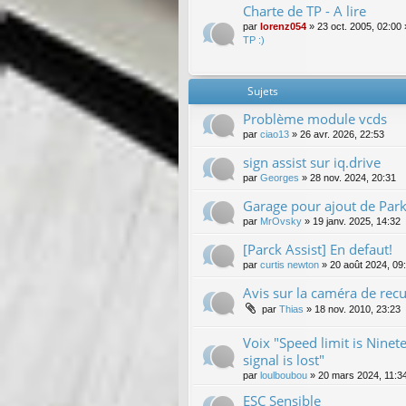
Charte de TP - A lire
par
lorenz054
»
23 oct. 2005, 02:00
TP :)
Sujets
Problème module vcds
par
ciao13
»
26 avr. 2026, 22:53
sign assist sur iq.drive
par
Georges
»
28 nov. 2024, 20:31
Garage pour ajout de Park
par
MrOvsky
»
19 janv. 2025, 14:32
[Parck Assist] En defaut!
par
curtis newton
»
20 août 2024, 09
Avis sur la caméra de recul
par
Thias
»
18 nov. 2010, 23:23
Voix "Speed limit is Nine
signal is lost"
par
loulboubou
»
20 mars 2024, 11:3
ESC Sensible