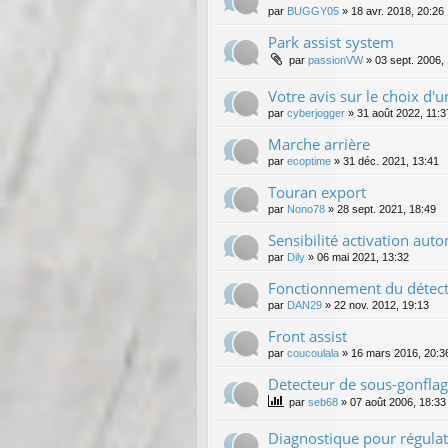
par
BUGGY05
»
18 avr. 2018, 20:26
Park assist system
par
passionVW
»
03 sept. 2006,
Votre avis sur le choix d'
par
cyberjogger
»
31 août 2022, 11:3
Marche arrière
par
ecoptime
»
31 déc. 2021, 13:41
Touran export
par
Nono78
»
28 sept. 2021, 18:49
Sensibilité activation au
par
Dily
»
06 mai 2021, 13:32
Fonctionnement du détecte
par
DAN29
»
22 nov. 2012, 19:13
Front assist
par
coucoulala
»
16 mars 2016, 20:3
Detecteur de sous-gonfla
par
seb68
»
07 août 2006, 18:33
Diagnostique pour régulat