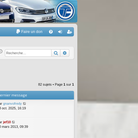
Faire un don
A
FA
on
’e
Q
ne
nr
Rechercher
Recherche avancée
xi
eg
on
ist
re
82 sujets • Page
1
sur
1
r
ernier message
ar
gnanvofredy
3 oct. 2025, 16:19
ar
jef10
0 mars 2013, 09:39