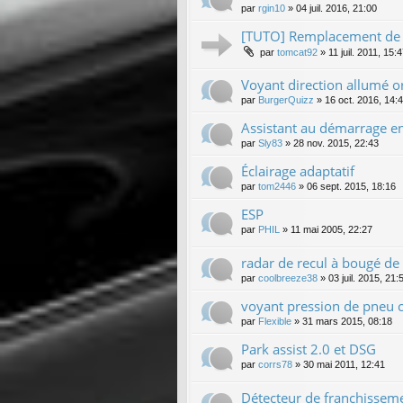
par
rgin10
»
04 juil. 2016, 21:00
[TUTO] Remplacement de l
par
tomcat92
»
11 juil. 2011, 15:
Voyant direction allumé o
par
BurgerQuizz
»
16 oct. 2016, 14:
Assistant au démarrage en
par
Sly83
»
28 nov. 2015, 22:43
Éclairage adaptatif
par
tom2446
»
06 sept. 2015, 18:16
ESP
par
PHIL
»
11 mai 2005, 22:27
radar de recul à bougé d
par
coolbreeze38
»
03 juil. 2015, 21:
voyant pression de pneu c
par
Flexible
»
31 mars 2015, 08:18
Park assist 2.0 et DSG
par
corrs78
»
30 mai 2011, 12:41
Détecteur de franchisseme