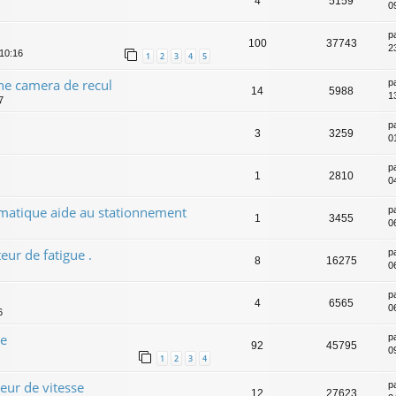
4
5159
0
p
100
37743
2
 10:16
1
2
3
4
5
une camera de recul
p
14
5988
1
7
p
3
3259
0
p
1
2810
0
tomatique aide au stationnement
p
1
3455
0
ur de fatigue .
p
8
16275
0
p
4
6565
0
6
ge
p
92
45795
0
1
2
3
4
eur de vitesse
p
12
27623