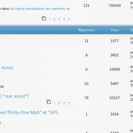
p
121
730434
14
» dans
Accueil et présentations des membres de
1
2
3
4
5
Réponses
Vues
D
p
11
1577
20
p
8
3852
2
 Assist
p
0
10958
1
p
10
5487
2
:34
 "rear assist"?
p
79
33157
2
1
2
3
4
teen/Thirty-One Mph" et "GPS
p
1
3154
3
4
p