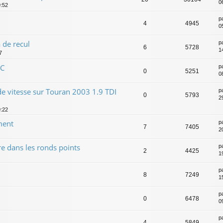
0
9:52
p
4
4945
0
 de recul
p
6
5728
1
7
CC
p
0
5251
0
e vitesse sur Touran 2003 1.9 TDI
p
0
5793
2
9:22
ment
p
7
7405
20
re dans les ronds points
p
2
4425
1
p
8
7249
1
p
0
6478
0
p
4
5849