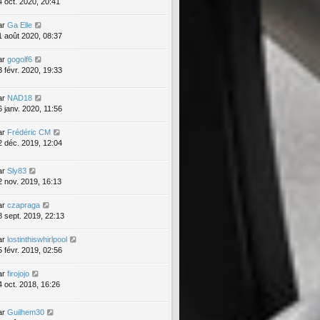
4 oct. 2020, 20:41
ar
Ga Elle
1 août 2020, 08:37
ar
gogolf6
3 févr. 2020, 19:33
ar
NAD18
6 janv. 2020, 11:56
ar
Frédéric CM
2 déc. 2019, 12:04
ar
Sly83
2 nov. 2019, 16:13
ar
czapraga
8 sept. 2019, 22:13
ar
lostinthiswhirlpool
5 févr. 2019, 02:56
ar
firojojo
4 oct. 2018, 16:26
ar
Guilhem30