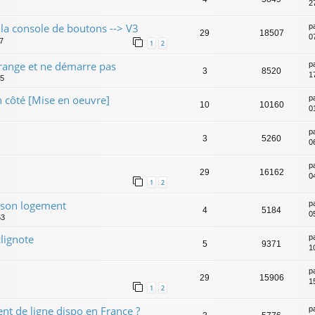
2
a console de boutons --> V3
p
29
18507
0
47
1
2
range et ne démarre pas
p
3
8520
1
45
 côté [Mise en oeuvre]
p
10
10160
0
p
3
5260
0
p
29
16162
0
1
2
e son logement
p
4
5184
05
53
lignote
p
5
9371
1
p
29
15906
1
1
2
nt de ligne dispo en France ?
p