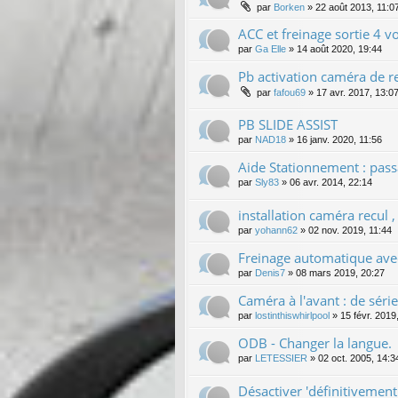
par
Borken
»
22 août 2013, 11:0
ACC et freinage sortie 4 v
par
Ga Elle
»
14 août 2020, 19:44
Pb activation caméra de r
par
fafou69
»
17 avr. 2017, 13:0
PB SLIDE ASSIST
par
NAD18
»
16 janv. 2020, 11:56
Aide Stationnement : pas
par
Sly83
»
06 avr. 2014, 22:14
installation caméra recul ,
par
yohann62
»
02 nov. 2019, 11:44
Freinage automatique av
par
Denis7
»
08 mars 2019, 20:27
Caméra à l'avant : de série
par
lostinthiswhirlpool
»
15 févr. 2019
ODB - Changer la langue.
par
LETESSIER
»
02 oct. 2005, 14:3
Désactiver 'définitivement'