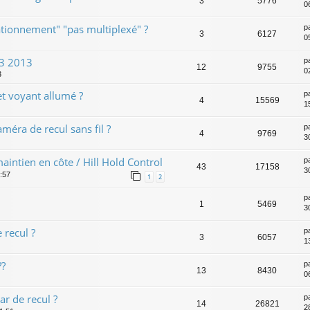
3
5776
0
stationnement" "pas multiplexé" ?
p
3
6127
0
V3 2013
p
12
9755
0
3
t voyant allumé ?
p
4
15569
1
éra de recul sans fil ?
p
4
9769
3
intien en côte / Hill Hold Control
p
43
17158
3
:57
1
2
p
1
5469
3
 recul ?
p
3
6057
1
??
p
13
8430
0
ar de recul ?
p
14
26821
2