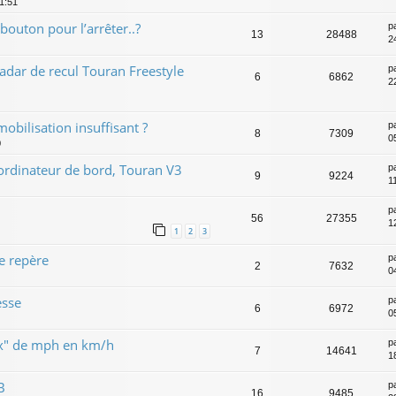
11:51
bouton pour l’arrêter..?
p
13
28488
2
dar de recul Touran Freestyle
p
6
6862
2
mobilisation insuffisant ?
p
8
7309
0
0
 ordinateur de bord, Touran V3
p
9
9224
11
p
56
27355
1
1
2
3
e repère
p
2
7632
0
esse
p
6
6972
0
ux" de mph en km/h
p
7
14641
1
B
p
16
9485