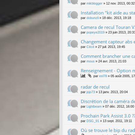
par
mikblogger
»
12 nov. 2013, 00:32
Installation "kit aide au 
par
dobunzli
»
18 déc. 2013, 19:18
Camera de recul Touran 
par
popeye2019
»
23 juin 2013, 20:3
Changement capteur abs e
par
Cécé
»
27 juil. 2013, 19:45
Comment brancher une cam
par
mous
»
24 avr. 2013, 21:03
Renseignement - Option ma
par
esl78
»
05 août 2005, 17
radar de recul
par
jojo73
»
13 janv. 2013, 20:04
Discrétion de la caméra de
par
Lightbeam
»
07 déc. 2012, 16:00
Prochain Park Assist 3.0 ?
par
DSG_91
»
13 sept. 2011, 19:11
Où se trouve le bip du rad