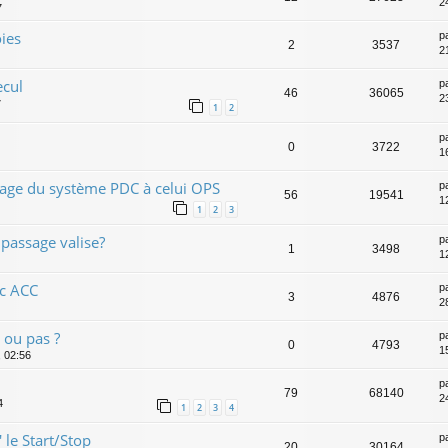
2
7
oies
p
2
3537
2
ecul
p
46
36065
2
7
1
2
p
0
3722
1
sage du système PDC à celui OPS
p
56
19541
1
1
2
3
 passage valise?
p
1
3498
1
ec ACC
p
3
4876
2
 ou pas ?
p
0
4793
1
, 02:56
p
79
68140
2
4
1
2
3
4
 le Start/Stop
p
20
30164