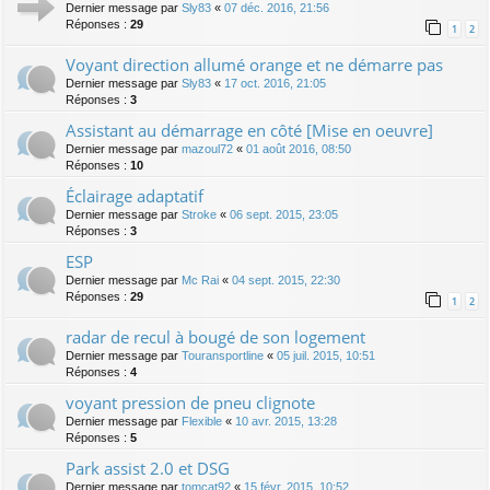
Dernier message par
Sly83
«
07 déc. 2016, 21:56
Réponses :
29
1
2
Voyant direction allumé orange et ne démarre pas
Dernier message par
Sly83
«
17 oct. 2016, 21:05
Réponses :
3
Assistant au démarrage en côté [Mise en oeuvre]
Dernier message par
mazoul72
«
01 août 2016, 08:50
Réponses :
10
Éclairage adaptatif
Dernier message par
Stroke
«
06 sept. 2015, 23:05
Réponses :
3
ESP
Dernier message par
Mc Rai
«
04 sept. 2015, 22:30
Réponses :
29
1
2
radar de recul à bougé de son logement
Dernier message par
Touransportline
«
05 juil. 2015, 10:51
Réponses :
4
voyant pression de pneu clignote
Dernier message par
Flexible
«
10 avr. 2015, 13:28
Réponses :
5
Park assist 2.0 et DSG
Dernier message par
tomcat92
«
15 févr. 2015, 10:52