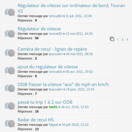
Régulateur de vitesse sur ordinateur de bord, Touran
V3
Dernier message par
tomcat92
«
11 juil. 2011, 13:48
Réponses :
9
Régulateur de vitesse
Dernier message par
tomcat92
«
12 mai 2011, 14:28
Réponses :
56
1
2
3
Caméra de recul - lignes de repère
Dernier message par
lpascalon
«
04 mai 2011, 08:35
Réponses :
2
ajout du regulateur de vitesse
Dernier message par
tomcat92
«
05 avr. 2011, 19:52
Réponses :
6
ODB Passer la vitesse "aux" de mph en km/h
Dernier message par
lpascalon
«
18 janv. 2011, 13:43
Réponses :
7
passé tu trip 1 à 2 sur ODB
Dernier message par
fab01
«
28 oct. 2010, 12:53
Réponses :
16
Radar de recul HS
Dernier message par
Miguel
«
04 juin 2010, 21:19
Réponses :
13