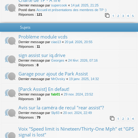
Charte de TP - A lire
Dernier message par
supercook
«
14 juil. 2025, 21:25
Posté dans
Accueil et présentations des membres de TP :)
Réponses :
121
1
2
3
4
5
Sujets
Problème module vcds
Dernier message par
ciao13
«
20 juil. 2026, 20:55
Réponses :
11
sign assist sur iq.drive
Dernier message par
Georges
«
24 févr. 2026, 07:16
Réponses :
8
Garage pour ajout de Park Assist
Dernier message par
MrOvsky
«
19 janv. 2025, 14:32
[Parck Assist] En defaut!
Dernier message par
fab01
«
29 nov. 2024, 23:52
Réponses :
10
Avis sur la caméra de recul "rear assist"?
Dernier message par
Sly83
«
20 oct. 2024, 22:49
Réponses :
79
1
2
3
4
Voix "Speed limit is Nineteen/Thirty-One Mph" et "GPS
signal is lost"