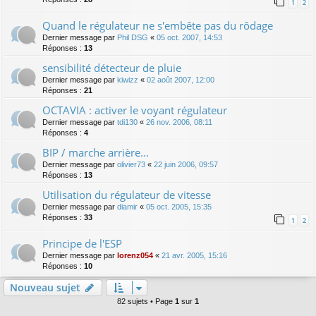
1
2
Quand le régulateur ne s'embête pas du rôdage
Dernier message par
Phil DSG
«
05 oct. 2007, 14:53
Réponses :
13
sensibilité détecteur de pluie
Dernier message par
kiwizz
«
02 août 2007, 12:00
Réponses :
21
OCTAVIA : activer le voyant régulateur
Dernier message par
tdi130
«
26 nov. 2006, 08:11
Réponses :
4
BIP / marche arrière...
Dernier message par
olivier73
«
22 juin 2006, 09:57
Réponses :
13
Utilisation du régulateur de vitesse
Dernier message par
diamir
«
05 oct. 2005, 15:35
Réponses :
33
1
2
Principe de l'ESP
Dernier message par
lorenz054
«
21 avr. 2005, 15:16
Réponses :
10
Nouveau sujet
82 sujets • Page
1
sur
1