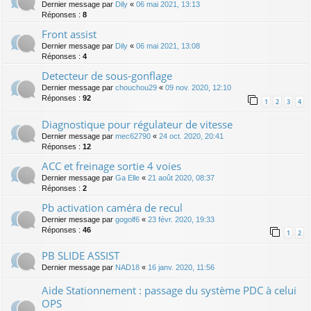
Dernier message par
Dily
«
06 mai 2021, 13:13
Réponses :
8
Front assist
Dernier message par
Dily
«
06 mai 2021, 13:08
Réponses :
4
Detecteur de sous-gonflage
Dernier message par
chouchou29
«
09 nov. 2020, 12:10
Réponses :
92
1
2
3
4
Diagnostique pour régulateur de vitesse
Dernier message par
mec62790
«
24 oct. 2020, 20:41
Réponses :
12
ACC et freinage sortie 4 voies
Dernier message par
Ga Elle
«
21 août 2020, 08:37
Réponses :
2
Pb activation caméra de recul
Dernier message par
gogolf6
«
23 févr. 2020, 19:33
Réponses :
46
1
2
PB SLIDE ASSIST
Dernier message par
NAD18
«
16 janv. 2020, 11:56
Aide Stationnement : passage du système PDC à celui
OPS