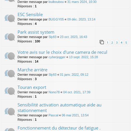
Dernier message par
loulboubou
«
31 mars 2024, 10:30
Réponses :
1
ESC Sensible
Dernier message par
BUGGY05
«
09 déc. 2023, 13:14
Réponses :
4
Park assist system
Dernier message par
Sly83
«
23 oct. 2023, 16:43
Réponses :
100
1
2
3
4
5
Votre avis sur le choix d'une camera de recul
Dernier message par
cyberjogger
«
13 sept. 2022, 15:28
Réponses :
14
Marche arrière
Dernier message par
Sly83
«
01 janv. 2022, 09:12
Réponses :
3
Touran export
Dernier message par
Nono78
«
04 oct. 2021, 17:39
Réponses :
1
Sensibilité activation automatique aide au
stationnement
Dernier message par
Pascal
«
06 mai 2021, 13:54
Réponses :
1
Fonctionnement du détecteur de fatigue .