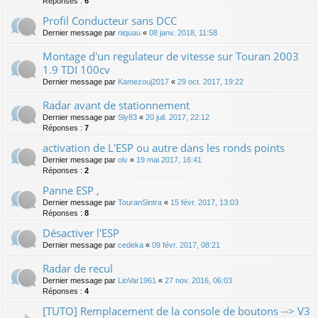
Réponses :
6
Profil Conducteur sans DCC
Dernier message par
niquau
«
08 janv. 2018, 11:58
Montage d'un regulateur de vitesse sur Touran 2003
1.9 TDI 100cv
Dernier message par
Kamezouj2017
«
29 oct. 2017, 19:22
Radar avant de stationnement
Dernier message par
Sly83
«
20 juil. 2017, 22:12
Réponses :
7
activation de L'ESP ou autre dans les ronds points
Dernier message par
olv
«
19 mai 2017, 16:41
Réponses :
2
Panne ESP ,
Dernier message par
TouranSintra
«
15 févr. 2017, 13:03
Réponses :
8
Désactiver l'ESP
Dernier message par
cedeka
«
09 févr. 2017, 08:21
Radar de recul
Dernier message par
LioVar1961
«
27 nov. 2016, 06:03
Réponses :
4
[TUTO] Remplacement de la console de boutons --> V3