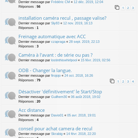
Dernier message par
Frédéric CM
«
12 déc. 2019, 12:04
Réponses :
56
1
2
3
installation caméra recul , passage valise?
Dernier message par
Sly83
«
12 nov. 2019, 16:13
Réponses :
1
Freinage automatique avec ACC
Dernier message par
czapraga
«
28 sept. 2019, 22:13
Réponses :
3
Caméra à l'avant : de série ou pas ?
Dernier message par
lostinthiswhirlpool
«
15 févr. 2019, 02:56
ODB - Changer la langue.
Dernier message par
firojojo
«
24 oct. 2018, 16:26
Réponses :
79
1
2
3
4
Désactiver 'définitivement' le Start/Stop
Dernier message par
Guilhem30
«
06 août 2018, 19:02
Réponses :
20
Acc distance
Dernier message par
Davio01
«
05 avr. 2018, 19:01
Réponses :
4
conseil pour achat camera de recul
Dernier message par
Skrabig
«
14 févr. 2018, 22:20