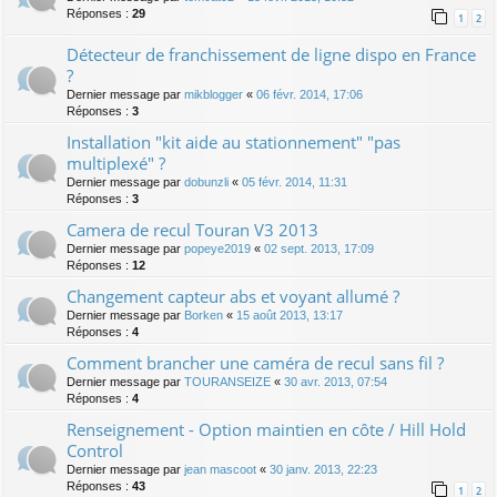
Réponses :
29
1
2
Détecteur de franchissement de ligne dispo en France
?
Dernier message par
mikblogger
«
06 févr. 2014, 17:06
Réponses :
3
Installation "kit aide au stationnement" "pas
multiplexé" ?
Dernier message par
dobunzli
«
05 févr. 2014, 11:31
Réponses :
3
Camera de recul Touran V3 2013
Dernier message par
popeye2019
«
02 sept. 2013, 17:09
Réponses :
12
Changement capteur abs et voyant allumé ?
Dernier message par
Borken
«
15 août 2013, 13:17
Réponses :
4
Comment brancher une caméra de recul sans fil ?
Dernier message par
TOURANSEIZE
«
30 avr. 2013, 07:54
Réponses :
4
Renseignement - Option maintien en côte / Hill Hold
Control
Dernier message par
jean mascoot
«
30 janv. 2013, 22:23
Réponses :
43
1
2