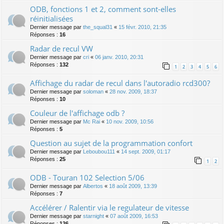
ODB, fonctions 1 et 2, comment sont-elles
réinitialisées
Dernier message par
the_squal31
«
15 févr. 2010, 21:35
Réponses :
16
Radar de recul VW
Dernier message par
cri
«
06 janv. 2010, 20:31
Réponses :
132
1
2
3
4
5
6
Affichage du radar de recul dans l'autoradio rcd300?
Dernier message par
soloman
«
28 nov. 2009, 18:37
Réponses :
10
Couleur de l'affichage odb ?
Dernier message par
Mc Rai
«
10 nov. 2009, 10:56
Réponses :
5
Question au sujet de la programmation confort
Dernier message par
Leboubou111
«
14 sept. 2009, 01:17
Réponses :
25
1
2
ODB - Touran 102 Selection 5/06
Dernier message par
Albertos
«
18 août 2009, 13:39
Réponses :
7
Accélérer / Ralentir via le regulateur de vitesse
Dernier message par
starnight
«
07 août 2009, 16:53
Réponses :
126