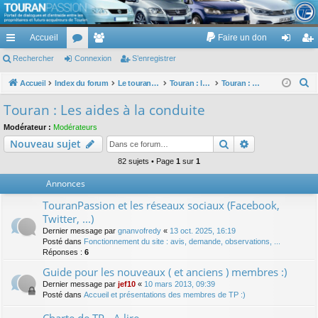
TouranPassion
Accueil
Faire un don
Le forum des propriétaires ou futurs acquéreurs du Volkswagen Touran
cc
Rechercher
or
Connexion
e
S’enregistrer
on
’e
ès
u
m
ne
nr
R
Accueil
Index du forum
Le touran dans ses versions I (V1 V2 V3) et II ...
Touran : les équipements électriques et électroniques
Touran : Les aides à la conduite
e
ra
m
br
xi
eg
Touran : Les aides à la conduite
c
pi
s
es
on
ist
Modérateur :
Modérateurs
h
Rechercher
Recherche av
Nouveau sujet
de
re
e
r
82 sujets • Page
1
sur
1
r
c
Annonces
h
TouranPassion et les réseaux sociaux (Facebook,
e
Twitter, ...)
r
Dernier message par
gnanvofredy
«
13 oct. 2025, 16:19
Posté dans
Fonctionnement du site : avis, demande, observations, ...
Réponses :
6
Guide pour les nouveaux ( et anciens ) membres :)
Dernier message par
jef10
«
10 mars 2013, 09:39
Posté dans
Accueil et présentations des membres de TP :)