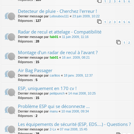
1
2
3
4
5
6
Detecteur de pluie - Cherchez l'erreur !
Dernier message par
Leboubou111
«
23 juin 2009, 10:22
Réponses :
127
1
2
3
4
5
6
Radar de recul et attelage - Compatibilité
Dernier message par
fab01
«
11 juin 2009, 11:16
Réponses :
28
1
2
Montage d'un radar de recul à l'avant ?
Dernier message par
fab01
«
16 avr. 2009, 08:21
Réponses :
15
Air Bag Passager
Dernier message par
carlitos
«
18 janv. 2009, 12:37
Réponses :
5
ESP, uniquement en 170 cv !
Dernier message par
petitpunch
«
14 mai 2008, 10:25
Réponses :
15
Problème ESP qui se déconnecte ...
Dernier message par
manu
«
10 mai 2008, 09:34
Réponses :
2
Les équipements de sécurité (ESP, EDS....) - Questions ?
Dernier message par
2-Lx
«
07 mai 2008, 15:45
Réponses :
28