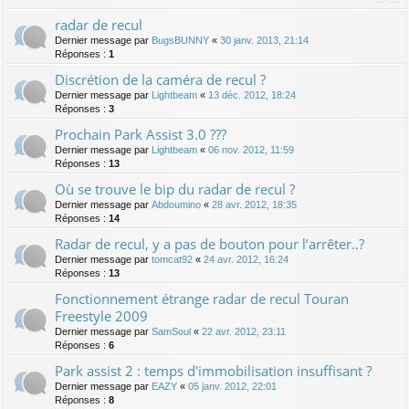
radar de recul
Dernier message par
BugsBUNNY
«
30 janv. 2013, 21:14
Réponses :
1
Discrétion de la caméra de recul ?
Dernier message par
Lightbeam
«
13 déc. 2012, 18:24
Réponses :
3
Prochain Park Assist 3.0 ???
Dernier message par
Lightbeam
«
06 nov. 2012, 11:59
Réponses :
13
Où se trouve le bip du radar de recul ?
Dernier message par
Abdoumino
«
28 avr. 2012, 18:35
Réponses :
14
Radar de recul, y a pas de bouton pour l’arrêter..?
Dernier message par
tomcat92
«
24 avr. 2012, 16:24
Réponses :
13
Fonctionnement étrange radar de recul Touran
Freestyle 2009
Dernier message par
SamSoul
«
22 avr. 2012, 23:11
Réponses :
6
Park assist 2 : temps d'immobilisation insuffisant ?
Dernier message par
EAZY
«
05 janv. 2012, 22:01
Réponses :
8