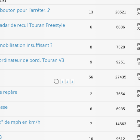
11:51
bouton pour l’arrêter..?
p
13
28521
2
dar de recul Touran Freestyle
p
6
6886
2
mobilisation insuffisant ?
p
8
7328
0
0
 ordinateur de bord, Touran V3
p
9
9251
11
p
56
27435
1
1
2
3
e repère
p
2
7654
0
esse
p
6
6985
0
ux" de mph en km/h
p
7
14663
1
B
p
16
9512