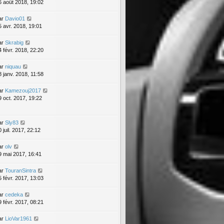
6 août 2018, 19:02
ar
Davio01
5 avr. 2018, 19:01
ar
Skrabig
4 févr. 2018, 22:20
ar
niquau
8 janv. 2018, 11:58
ar
Kamezouj2017
9 oct. 2017, 19:22
ar
Sly83
 juil. 2017, 22:12
ar
olv
9 mai 2017, 16:41
ar
TouranSintra
5 févr. 2017, 13:03
ar
cedeka
9 févr. 2017, 08:21
ar
LioVar1961