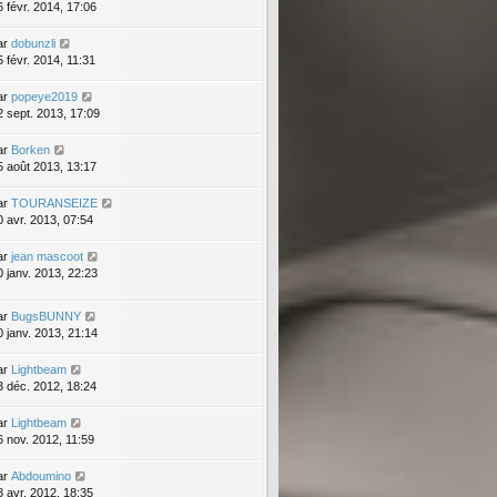
6 févr. 2014, 17:06
ar
dobunzli
5 févr. 2014, 11:31
ar
popeye2019
2 sept. 2013, 17:09
ar
Borken
5 août 2013, 13:17
ar
TOURANSEIZE
0 avr. 2013, 07:54
ar
jean mascoot
0 janv. 2013, 22:23
ar
BugsBUNNY
0 janv. 2013, 21:14
ar
Lightbeam
3 déc. 2012, 18:24
ar
Lightbeam
6 nov. 2012, 11:59
ar
Abdoumino
8 avr. 2012, 18:35