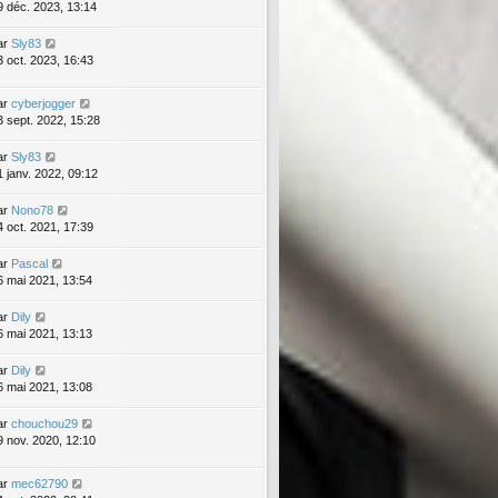
9 déc. 2023, 13:14
ar
Sly83
3 oct. 2023, 16:43
ar
cyberjogger
3 sept. 2022, 15:28
ar
Sly83
1 janv. 2022, 09:12
ar
Nono78
4 oct. 2021, 17:39
ar
Pascal
6 mai 2021, 13:54
ar
Dily
6 mai 2021, 13:13
ar
Dily
6 mai 2021, 13:08
ar
chouchou29
9 nov. 2020, 12:10
ar
mec62790