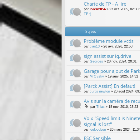
Charte de TP - A lire
par
lorenz054
»
23 oct. 2005, 02:00
TP :)
Sujets
Problème module vcds
par
ciao13
»
26 avr. 2026, 22:53
sign assist sur iq.drive
par
Georges
»
28 nov. 2024, 20:31
Garage pour ajout de Park
par
MrOvsky
»
19 janv. 2025, 14:32
[Parck Assist] En defaut!
par
curtis newton
»
20 août 2024, 09
Avis sur la caméra de recul
par
Thias
»
18 nov. 2010, 23:23
Voix "Speed limit is Nine
signal is lost"
par
loulboubou
»
20 mars 2024, 11:3
ESC Sensible