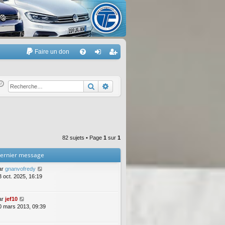
Faire un don
A
FA
on
’e
Q
ne
nr
Rechercher
Recherche avancée
xi
eg
on
ist
re
82 sujets • Page
1
sur
1
r
ernier message
ar
gnanvofredy
3 oct. 2025, 16:19
ar
jef10
0 mars 2013, 09:39