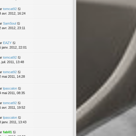
ar
tomcat92
4 avr. 2012, 16:24
ar
SamSoul
2 avr. 2012, 23:11
ar
EAZY
5 janv. 2012, 22:01
ar
tomcat92
 juil. 2011, 13:48
ar
tomcat92
2 mai 2011, 14:28
ar
lpascalon
4 mai 2011, 08:35
ar
tomcat92
5 avr. 2011, 19:52
ar
lpascalon
8 janv. 2011, 13:43
ar
fab01