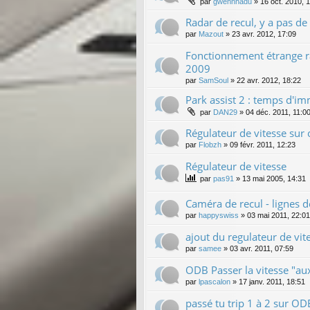
par
gwennhadu
»
16 oct. 2010, 
Radar de recul, y a pas de 
par
Mazout
»
23 avr. 2012, 17:09
Fonctionnement étrange ra
2009
par
SamSoul
»
22 avr. 2012, 18:22
Park assist 2 : temps d'im
par
DAN29
»
04 déc. 2011, 11:0
Régulateur de vitesse sur
par
Flobzh
»
09 févr. 2011, 12:23
Régulateur de vitesse
par
pas91
»
13 mai 2005, 14:31
Caméra de recul - lignes d
par
happyswiss
»
03 mai 2011, 22:01
ajout du regulateur de vit
par
samee
»
03 avr. 2011, 07:59
ODB Passer la vitesse "a
par
lpascalon
»
17 janv. 2011, 18:51
passé tu trip 1 à 2 sur OD