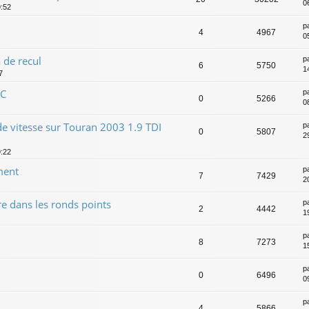
0
9:52
p
4
4967
0
 de recul
p
6
5750
1
7
CC
p
0
5266
0
e vitesse sur Touran 2003 1.9 TDI
p
0
5807
2
9:22
ment
p
7
7429
20
re dans les ronds points
p
2
4442
1
p
8
7273
1
p
0
6496
0
p
4
5866