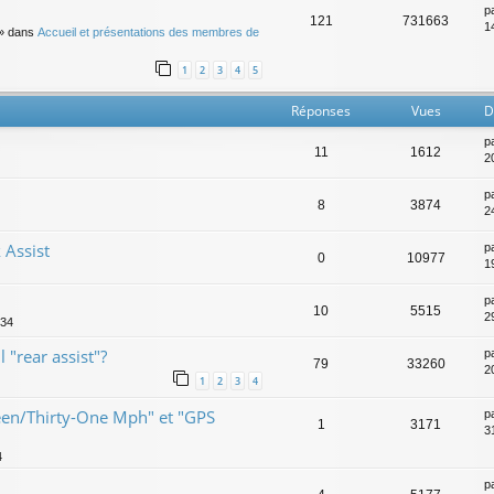
p
121
731663
14
» dans
Accueil et présentations des membres de
1
2
3
4
5
Réponses
Vues
D
p
11
1612
20
p
8
3874
2
 Assist
p
0
10977
1
p
10
5515
2
:34
 "rear assist"?
p
79
33260
2
1
2
3
4
teen/Thirty-One Mph" et "GPS
p
1
3171
3
4
p