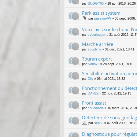
par
BUGGY05
»
18 avr. 2018, 20:26
Park assist system
par
passionVW
»
03 sept. 2006,
Votre avis sur le choix d'
par
cyberjogger
»
31 août 2022, 11:3
Marche arrière
par
ecoptime
»
31 déc. 2021, 13:41
Touran export
par
Nono78
»
28 sept. 2021, 18:49
Sensibilité activation au
par
Dily
»
06 mai 2021, 13:32
Fonctionnement du détecte
par
DAN29
»
22 nov. 2012, 19:13
Front assist
par
coucoulala
»
16 mars 2016, 20:3
Detecteur de sous-gonfla
par
seb68
»
07 août 2006, 18:33
Diagnostique pour régulat