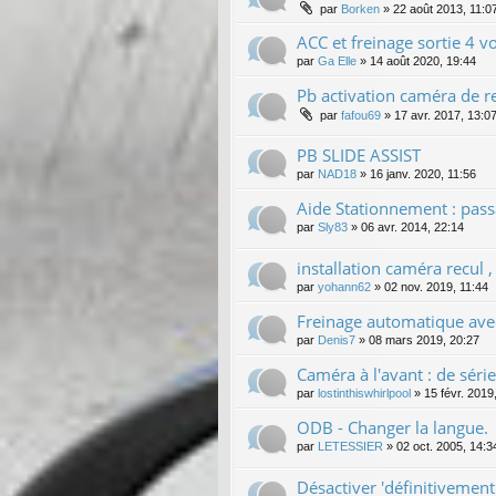
par
Borken
»
22 août 2013, 11:0
ACC et freinage sortie 4 v
par
Ga Elle
»
14 août 2020, 19:44
Pb activation caméra de r
par
fafou69
»
17 avr. 2017, 13:0
PB SLIDE ASSIST
par
NAD18
»
16 janv. 2020, 11:56
Aide Stationnement : pas
par
Sly83
»
06 avr. 2014, 22:14
installation caméra recul ,
par
yohann62
»
02 nov. 2019, 11:44
Freinage automatique av
par
Denis7
»
08 mars 2019, 20:27
Caméra à l'avant : de série
par
lostinthiswhirlpool
»
15 févr. 2019
ODB - Changer la langue.
par
LETESSIER
»
02 oct. 2005, 14:3
Désactiver 'définitivement'