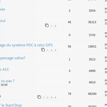
2
7
oies
p
2
3554
2
ecul
p
46
36113
2
7
1
2
p
0
3742
1
sage du système PDC à celui OPS
p
56
19651
1
1
2
3
 passage valise?
p
1
3512
1
ec ACC
p
3
4890
2
 ou pas ?
p
0
4810
1
, 02:56
p
79
68290
2
4
1
2
3
4
 le Start/Stop
p
20
30202