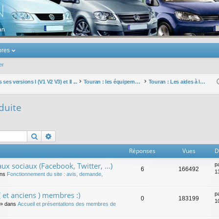
u Volkswagen Touran
res
er
ses versions I (V1 V2 V3) et II ...
Touran : les équipements électriques et électroniques
Touran : Les aides à la conduite
duite
Rechercher
Recherche avancée
Réponses
Vues
D
ux sociaux (Facebook, Twitter, ...)
p
6
166492
1
ans
Fonctionnement du site : avis, demande,
 et anciens ) membres :)
p
0
183199
1
» dans
Accueil et présentations des membres de