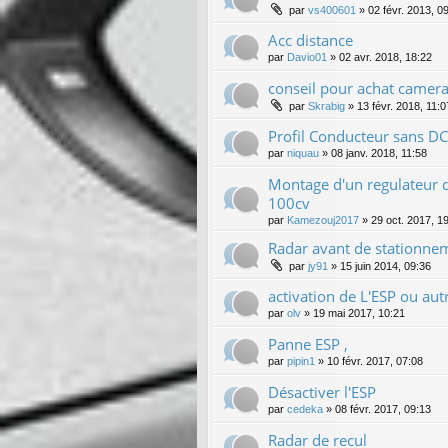
par
vs400601
»
02 févr. 2013, 0
Acc distance
par
Davio01
»
02 avr. 2018, 18:22
conseil pour achat camera
par
Skrabig
»
13 févr. 2018, 11:0
Profil Conducteur sans D
par
niquau
»
08 janv. 2018, 11:58
Montage d'un regulateur d
100cv
par
Kamezouj2017
»
29 oct. 2017, 1
Radar avant de stationne
par
jy91
»
15 juin 2014, 09:36
activation de L'ESP ou aut
par
olv
»
19 mai 2017, 10:21
Panne ESP ,
par
pipin1
»
10 févr. 2017, 07:08
Désactiver l'ESP
par
cedeka
»
08 févr. 2017, 09:13
Radar de recul