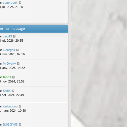
ar
supercook
 juil. 2025, 21:25
ernier message
ar
ciao13
 juil. 2026, 20:55
ar
Georges
4 févr. 2026, 07:16
ar
MrOvsky
9 janv. 2025, 14:32
ar
fab01
9 nov. 2024, 23:52
ar
Sly83
0 oct. 2024, 22:49
ar
loulboubou
1 mars 2024, 10:30
ar
BUGGY05