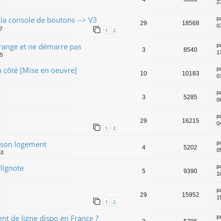
2
a console de boutons --> V3
p
29
18568
0
47
1
2
range et ne démarre pas
p
3
8540
1
45
 côté [Mise en oeuvre]
p
10
10183
0
p
3
5285
0
p
29
16215
0
1
2
e son logement
p
4
5202
05
53
lignote
p
5
9390
1
p
29
15952
1
1
2
nt de ligne dispo en France ?
p