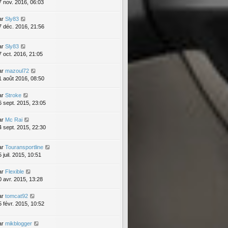
7 nov. 2016, 06:03
ar
Sly83
7 déc. 2016, 21:56
ar
Sly83
7 oct. 2016, 21:05
ar
mazoul72
1 août 2016, 08:50
ar
Stroke
6 sept. 2015, 23:05
ar
Mc Rai
4 sept. 2015, 22:30
ar
Touransportline
 juil. 2015, 10:51
ar
Flexible
0 avr. 2015, 13:28
ar
tomcat92
5 févr. 2015, 10:52
ar
mikblogger