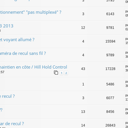
3
5795
0
stationnement" "pas multiplexé" ?
p
3
6143
0
V3 2013
p
12
9781
0
3
t voyant allumé ?
p
4
15594
1
éra de recul sans fil ?
p
4
9789
3
intien en côte / Hill Hold Control
p
43
17228
3
:57
1
2
p
1
5486
3
 recul ?
p
3
6077
1
??
p
13
8456
0
ar de recul ?
p
14
26843
2