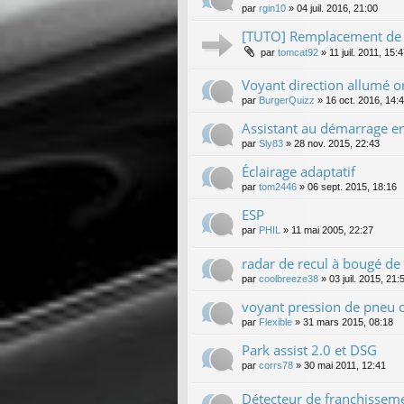
par
rgin10
»
04 juil. 2016, 21:00
[TUTO] Remplacement de l
par
tomcat92
»
11 juil. 2011, 15:
Voyant direction allumé o
par
BurgerQuizz
»
16 oct. 2016, 14:
Assistant au démarrage en
par
Sly83
»
28 nov. 2015, 22:43
Éclairage adaptatif
par
tom2446
»
06 sept. 2015, 18:16
ESP
par
PHIL
»
11 mai 2005, 22:27
radar de recul à bougé d
par
coolbreeze38
»
03 juil. 2015, 21:
voyant pression de pneu c
par
Flexible
»
31 mars 2015, 08:18
Park assist 2.0 et DSG
par
corrs78
»
30 mai 2011, 12:41
Détecteur de franchisseme