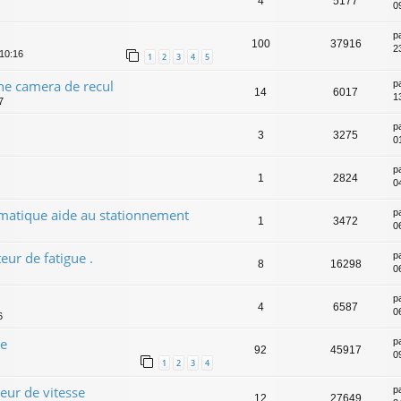
4
5177
0
p
100
37916
2
 10:16
1
2
3
4
5
une camera de recul
p
14
6017
1
7
p
3
3275
0
p
1
2824
0
tomatique aide au stationnement
p
1
3472
0
ur de fatigue .
p
8
16298
0
p
4
6587
0
6
ge
p
92
45917
0
1
2
3
4
eur de vitesse
p
12
27649