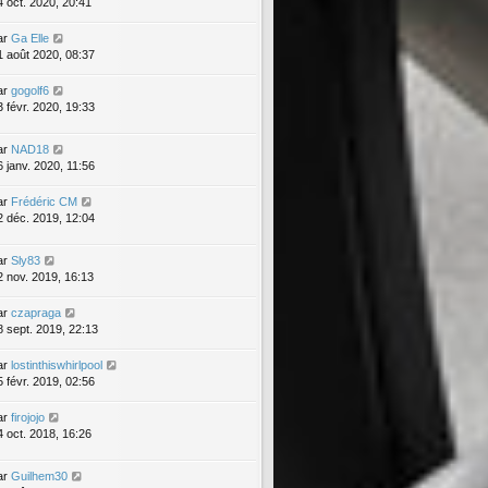
4 oct. 2020, 20:41
ar
Ga Elle
1 août 2020, 08:37
ar
gogolf6
3 févr. 2020, 19:33
ar
NAD18
6 janv. 2020, 11:56
ar
Frédéric CM
2 déc. 2019, 12:04
ar
Sly83
2 nov. 2019, 16:13
ar
czapraga
8 sept. 2019, 22:13
ar
lostinthiswhirlpool
5 févr. 2019, 02:56
ar
firojojo
4 oct. 2018, 16:26
ar
Guilhem30