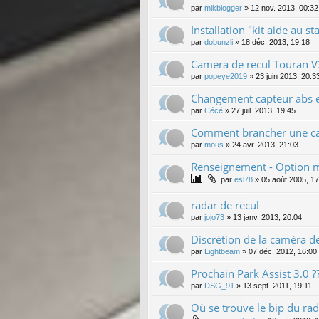
par
mikblogger
»
12 nov. 2013, 00:32
Installation "kit aide au 
par
dobunzli
»
18 déc. 2013, 19:18
Camera de recul Touran 
par
popeye2019
»
23 juin 2013, 20:3
Changement capteur abs e
par
Cécé
»
27 juil. 2013, 19:45
Comment brancher une cam
par
mous
»
24 avr. 2013, 21:03
Renseignement - Option ma
par
esl78
»
05 août 2005, 17
radar de recul
par
jojo73
»
13 janv. 2013, 20:04
Discrétion de la caméra de
par
Lightbeam
»
07 déc. 2012, 16:00
Prochain Park Assist 3.0 ?
par
DSG_91
»
13 sept. 2011, 19:11
Où se trouve le bip du rad