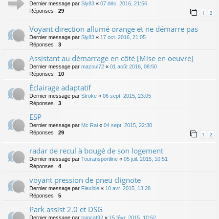
Dernier message par
Sly83
«
07 déc. 2016, 21:56
Réponses :
29
1
2
Voyant direction allumé orange et ne démarre pas
Dernier message par
Sly83
«
17 oct. 2016, 21:05
Réponses :
3
Assistant au démarrage en côté [Mise en oeuvre]
Dernier message par
mazoul72
«
01 août 2016, 08:50
Réponses :
10
Éclairage adaptatif
Dernier message par
Stroke
«
06 sept. 2015, 23:05
Réponses :
3
ESP
Dernier message par
Mc Rai
«
04 sept. 2015, 22:30
Réponses :
29
1
2
radar de recul à bougé de son logement
Dernier message par
Touransportline
«
05 juil. 2015, 10:51
Réponses :
4
voyant pression de pneu clignote
Dernier message par
Flexible
«
10 avr. 2015, 13:28
Réponses :
5
Park assist 2.0 et DSG
Dernier message par
tomcat92
«
15 févr. 2015, 10:52