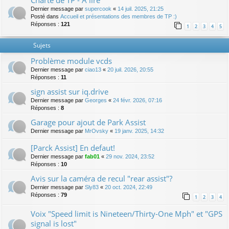
Charte de TP - A lire
Dernier message par
supercook
«
14 juil. 2025, 21:25
Posté dans
Accueil et présentations des membres de TP :)
Réponses :
121
1
2
3
4
5
Sujets
Problème module vcds
Dernier message par
ciao13
«
20 juil. 2026, 20:55
Réponses :
11
sign assist sur iq.drive
Dernier message par
Georges
«
24 févr. 2026, 07:16
Réponses :
8
Garage pour ajout de Park Assist
Dernier message par
MrOvsky
«
19 janv. 2025, 14:32
[Parck Assist] En defaut!
Dernier message par
fab01
«
29 nov. 2024, 23:52
Réponses :
10
Avis sur la caméra de recul "rear assist"?
Dernier message par
Sly83
«
20 oct. 2024, 22:49
Réponses :
79
1
2
3
4
Voix "Speed limit is Nineteen/Thirty-One Mph" et "GPS
signal is lost"