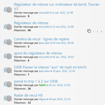
Régulateur de vitesse sur ordinateur de bord, Touran
V3
Dernier message par
tomcat92
«
11 juil. 2011, 13:48
Réponses :
9
Régulateur de vitesse
Dernier message par
tomcat92
«
12 mai 2011, 14:28
Réponses :
56
1
2
3
Caméra de recul - lignes de repère
Dernier message par
lpascalon
«
04 mai 2011, 08:35
Réponses :
2
ajout du regulateur de vitesse
Dernier message par
tomcat92
«
05 avr. 2011, 19:52
Réponses :
6
ODB Passer la vitesse "aux" de mph en km/h
Dernier message par
lpascalon
«
18 janv. 2011, 13:43
Réponses :
7
passé tu trip 1 à 2 sur ODB
Dernier message par
fab01
«
28 oct. 2010, 12:53
Réponses :
16
Radar de recul HS
Dernier message par
Miguel
«
04 juin 2010, 21:19
Réponses :
13