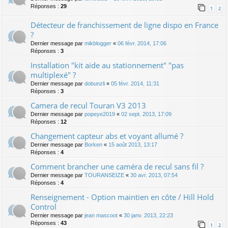
Réponses :
29
1
2
Détecteur de franchissement de ligne dispo en France
?
Dernier message par
mikblogger
«
06 févr. 2014, 17:06
Réponses :
3
Installation "kit aide au stationnement" "pas
multiplexé" ?
Dernier message par
dobunzli
«
05 févr. 2014, 11:31
Réponses :
3
Camera de recul Touran V3 2013
Dernier message par
popeye2019
«
02 sept. 2013, 17:09
Réponses :
12
Changement capteur abs et voyant allumé ?
Dernier message par
Borken
«
15 août 2013, 13:17
Réponses :
4
Comment brancher une caméra de recul sans fil ?
Dernier message par
TOURANSEIZE
«
30 avr. 2013, 07:54
Réponses :
4
Renseignement - Option maintien en côte / Hill Hold
Control
Dernier message par
jean mascoot
«
30 janv. 2013, 22:23
Réponses :
43
1
2