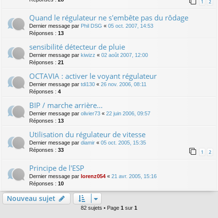
1
2
Quand le régulateur ne s'embête pas du rôdage
Dernier message par
Phil DSG
«
05 oct. 2007, 14:53
Réponses :
13
sensibilité détecteur de pluie
Dernier message par
kiwizz
«
02 août 2007, 12:00
Réponses :
21
OCTAVIA : activer le voyant régulateur
Dernier message par
tdi130
«
26 nov. 2006, 08:11
Réponses :
4
BIP / marche arrière...
Dernier message par
olivier73
«
22 juin 2006, 09:57
Réponses :
13
Utilisation du régulateur de vitesse
Dernier message par
diamir
«
05 oct. 2005, 15:35
Réponses :
33
1
2
Principe de l'ESP
Dernier message par
lorenz054
«
21 avr. 2005, 15:16
Réponses :
10
Nouveau sujet
82 sujets • Page
1
sur
1