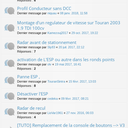
Réponses :
6
Profil Conducteur sans DCC
Dernier message par
niquau
«
08 janv. 2018, 11:58
Montage d'un regulateur de vitesse sur Touran 2003
1.9 TDI 100cv
Dernier message par
Kamezouj2017
«
29 oct. 2017, 19:22
Radar avant de stationnement
Dernier message par
Sly83
«
20 juil. 2017, 22:12
Réponses :
7
activation de L'ESP ou autre dans les ronds points
Dernier message par
olv
«
19 mai 2017, 16:41
Réponses :
2
Panne ESP ,
Dernier message par
TouranSintra
«
15 févr. 2017, 13:03
Réponses :
8
Désactiver l'ESP
Dernier message par
cedeka
«
09 févr. 2017, 08:21
Radar de recul
Dernier message par
LioVar1961
«
27 nov. 2016, 06:03
Réponses :
4
[TUTO] Remplacement de la console de boutons --> V3