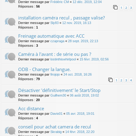
Dernier message par
Frédéric CM
«
12 déc. 2019, 12:04
Réponses :
56
1
2
3
installation caméra recul , passage valise?
Dernier message par
Sly83
«
12 nov. 2019, 16:13
Réponses :
1
Freinage automatique avec ACC
Dernier message par
czapraga
«
28 sept. 2019, 22:13
Réponses :
3
Caméra à l'avant : de série ou pas ?
Dernier message par
lostinthiswhirlpool
«
15 févr. 2019, 02:56
ODB - Changer la langue.
Dernier message par
firojojo
«
24 oct. 2018, 16:26
Réponses :
79
1
2
3
4
Désactiver 'définitivement' le Start/Stop
Dernier message par
Guilhem30
«
06 août 2018, 19:02
Réponses :
20
Acc distance
Dernier message par
Davio01
«
05 avr. 2018, 19:01
Réponses :
4
conseil pour achat camera de recul
Dernier message par
Skrabig
«
14 févr. 2018, 22:20