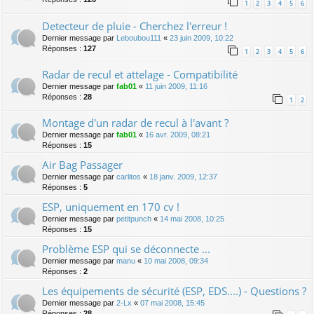
1
2
3
4
5
6
Detecteur de pluie - Cherchez l'erreur !
Dernier message par
Leboubou111
«
23 juin 2009, 10:22
Réponses :
127
1
2
3
4
5
6
Radar de recul et attelage - Compatibilité
Dernier message par
fab01
«
11 juin 2009, 11:16
Réponses :
28
1
2
Montage d'un radar de recul à l'avant ?
Dernier message par
fab01
«
16 avr. 2009, 08:21
Réponses :
15
Air Bag Passager
Dernier message par
carlitos
«
18 janv. 2009, 12:37
Réponses :
5
ESP, uniquement en 170 cv !
Dernier message par
petitpunch
«
14 mai 2008, 10:25
Réponses :
15
Problème ESP qui se déconnecte ...
Dernier message par
manu
«
10 mai 2008, 09:34
Réponses :
2
Les équipements de sécurité (ESP, EDS....) - Questions ?
Dernier message par
2-Lx
«
07 mai 2008, 15:45
Réponses :
28