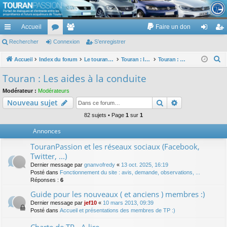
TouranPassion
Accueil
Faire un don
Le forum des propriétaires ou futurs acquéreurs du Volkswagen Touran
cc
Rechercher
or
Connexion
e
S’enregistrer
on
’e
ès
u
m
ne
nr
R
Accueil
Index du forum
Le touran dans ses versions I (V1 V2 V3) et II ...
Touran : les équipements électriques et électroniques
Touran : Les aides à la conduite
e
ra
m
br
xi
eg
Touran : Les aides à la conduite
c
pi
s
es
on
ist
Modérateur :
Modérateurs
h
Rechercher
Recherche av
Nouveau sujet
de
re
e
r
82 sujets • Page
1
sur
1
r
c
Annonces
h
TouranPassion et les réseaux sociaux (Facebook,
e
Twitter, ...)
r
Dernier message par
gnanvofredy
«
13 oct. 2025, 16:19
Posté dans
Fonctionnement du site : avis, demande, observations, ...
Réponses :
6
Guide pour les nouveaux ( et anciens ) membres :)
Dernier message par
jef10
«
10 mars 2013, 09:39
Posté dans
Accueil et présentations des membres de TP :)