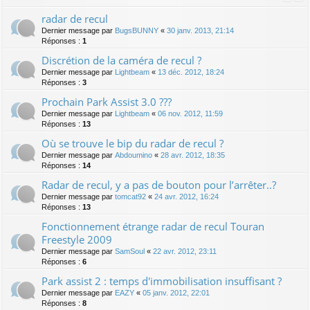
radar de recul
Dernier message par
BugsBUNNY
«
30 janv. 2013, 21:14
Réponses :
1
Discrétion de la caméra de recul ?
Dernier message par
Lightbeam
«
13 déc. 2012, 18:24
Réponses :
3
Prochain Park Assist 3.0 ???
Dernier message par
Lightbeam
«
06 nov. 2012, 11:59
Réponses :
13
Où se trouve le bip du radar de recul ?
Dernier message par
Abdoumino
«
28 avr. 2012, 18:35
Réponses :
14
Radar de recul, y a pas de bouton pour l’arrêter..?
Dernier message par
tomcat92
«
24 avr. 2012, 16:24
Réponses :
13
Fonctionnement étrange radar de recul Touran
Freestyle 2009
Dernier message par
SamSoul
«
22 avr. 2012, 23:11
Réponses :
6
Park assist 2 : temps d'immobilisation insuffisant ?
Dernier message par
EAZY
«
05 janv. 2012, 22:01
Réponses :
8