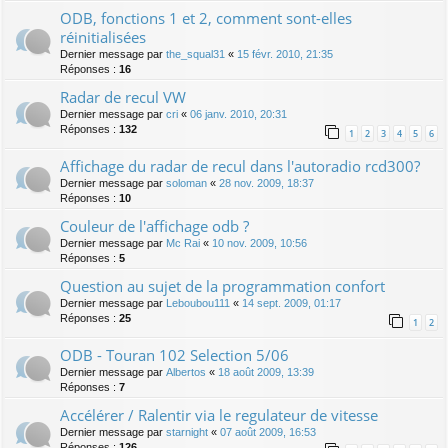
ODB, fonctions 1 et 2, comment sont-elles
réinitialisées
Dernier message par
the_squal31
«
15 févr. 2010, 21:35
Réponses :
16
Radar de recul VW
Dernier message par
cri
«
06 janv. 2010, 20:31
Réponses :
132
1
2
3
4
5
6
Affichage du radar de recul dans l'autoradio rcd300?
Dernier message par
soloman
«
28 nov. 2009, 18:37
Réponses :
10
Couleur de l'affichage odb ?
Dernier message par
Mc Rai
«
10 nov. 2009, 10:56
Réponses :
5
Question au sujet de la programmation confort
Dernier message par
Leboubou111
«
14 sept. 2009, 01:17
Réponses :
25
1
2
ODB - Touran 102 Selection 5/06
Dernier message par
Albertos
«
18 août 2009, 13:39
Réponses :
7
Accélérer / Ralentir via le regulateur de vitesse
Dernier message par
starnight
«
07 août 2009, 16:53
Réponses :
126