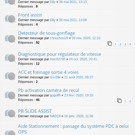
Dernier message par
Dily
«
06 mai 2021, 13:13
Réponses :
8
Front assist
Dernier message par
Dily
«
06 mai 2021, 13:08
Réponses :
4
Detecteur de sous-gonflage
Dernier message par
chouchou29
«
09 nov. 2020, 12:10
Réponses :
92
1
2
3
4
Diagnostique pour régulateur de vitesse
Dernier message par
mec62790
«
24 oct. 2020, 20:41
Réponses :
12
ACC et freinage sortie 4 voies
Dernier message par
Ga Elle
«
21 août 2020, 08:37
Réponses :
2
Pb activation caméra de recul
Dernier message par
gogolf6
«
23 févr. 2020, 19:33
Réponses :
46
1
2
PB SLIDE ASSIST
Dernier message par
NAD18
«
16 janv. 2020, 11:56
Aide Stationnement : passage du système PDC à celui
OPS