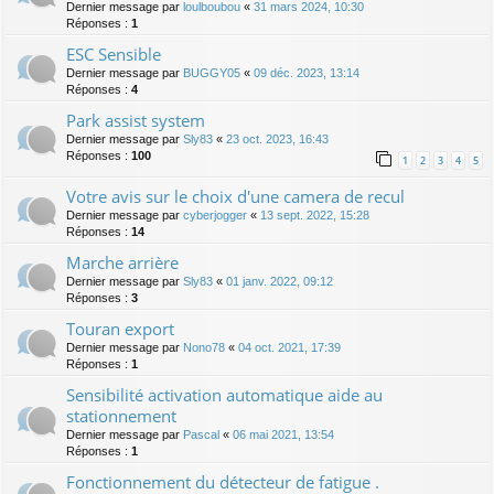
Dernier message par
loulboubou
«
31 mars 2024, 10:30
Réponses :
1
ESC Sensible
Dernier message par
BUGGY05
«
09 déc. 2023, 13:14
Réponses :
4
Park assist system
Dernier message par
Sly83
«
23 oct. 2023, 16:43
Réponses :
100
1
2
3
4
5
Votre avis sur le choix d'une camera de recul
Dernier message par
cyberjogger
«
13 sept. 2022, 15:28
Réponses :
14
Marche arrière
Dernier message par
Sly83
«
01 janv. 2022, 09:12
Réponses :
3
Touran export
Dernier message par
Nono78
«
04 oct. 2021, 17:39
Réponses :
1
Sensibilité activation automatique aide au
stationnement
Dernier message par
Pascal
«
06 mai 2021, 13:54
Réponses :
1
Fonctionnement du détecteur de fatigue .