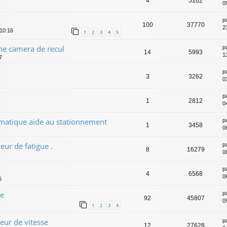
4
5162
0
p
100
37770
2
 10:16
1
2
3
4
5
une camera de recul
p
14
5993
1
7
p
3
3262
0
p
1
2812
0
tomatique aide au stationnement
p
1
3458
0
ur de fatigue .
p
8
16279
0
p
4
6568
0
6
ge
p
92
45807
0
1
2
3
4
eur de vitesse
p
12
27628