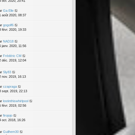
4 oct. 2020, 20:41
ar
Ga Elle
1 août 2020, 08:37
ar
gogolf6
3 févr. 2020, 19:33
ar
NAD18
6 janv. 2020, 11:56
ar
Frédéric CM
2 déc. 2019, 12:04
ar
Sly83
2 nov. 2019, 16:13
ar
czapraga
8 sept. 2019, 22:13
ar
lostinthiswhirlpool
5 févr. 2019, 02:56
ar
firojojo
4 oct. 2018, 16:26
ar
Guilhem30