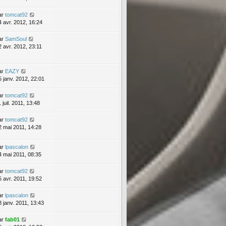
ar
tomcat92
4 avr. 2012, 16:24
ar
SamSoul
2 avr. 2012, 23:11
ar
EAZY
5 janv. 2012, 22:01
ar
tomcat92
 juil. 2011, 13:48
ar
tomcat92
2 mai 2011, 14:28
ar
lpascalon
4 mai 2011, 08:35
ar
tomcat92
5 avr. 2011, 19:52
ar
lpascalon
8 janv. 2011, 13:43
ar
fab01