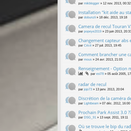
par
mikblogger
»
12 nov. 2013, 00:32
Installation "kit aide au 
par
dobunzli
»
18 déc. 2013, 19:18
Camera de recul Touran 
par
popeye2019
»
23 juin 2013, 20:3
Changement capteur abs e
par
Cécé
»
27 juil. 2013, 19:45
Comment brancher une cam
par
mous
»
24 avr. 2013, 21:03
Renseignement - Option ma
par
esl78
»
05 août 2005, 17
radar de recul
par
jojo73
»
13 janv. 2013, 20:04
Discrétion de la caméra de
par
Lightbeam
»
07 déc. 2012, 16:00
Prochain Park Assist 3.0 ?
par
DSG_91
»
13 sept. 2011, 19:11
Où se trouve le bip du rad