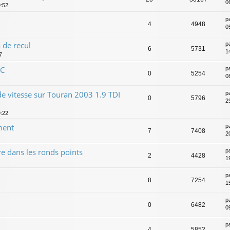
0
9:52
p
4
4948
0
 de recul
p
6
5731
1
7
CC
p
0
5254
0
e vitesse sur Touran 2003 1.9 TDI
p
0
5796
2
9:22
ment
p
7
7408
20
re dans les ronds points
p
2
4428
1
p
8
7254
1
p
0
6482
0
p
4
5852