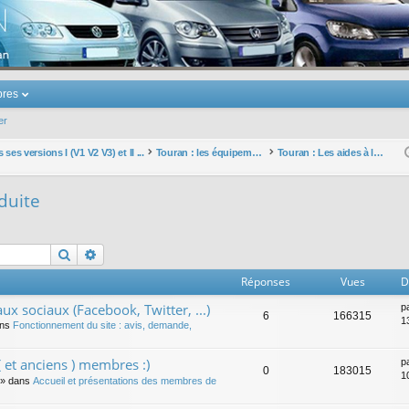
u Volkswagen Touran
res
er
ses versions I (V1 V2 V3) et II ...
Touran : les équipements électriques et électroniques
Touran : Les aides à la conduite
duite
Rechercher
Recherche avancée
Réponses
Vues
D
ux sociaux (Facebook, Twitter, ...)
p
6
166315
1
ans
Fonctionnement du site : avis, demande,
 et anciens ) membres :)
p
0
183015
1
» dans
Accueil et présentations des membres de