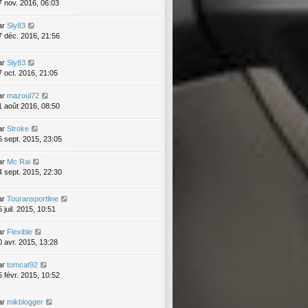
7 nov. 2016, 06:03
ar
Sly83
7 déc. 2016, 21:56
ar
Sly83
7 oct. 2016, 21:05
ar
mazoul72
1 août 2016, 08:50
ar
Stroke
6 sept. 2015, 23:05
ar
Mc Rai
4 sept. 2015, 22:30
ar
Touransportline
 juil. 2015, 10:51
ar
Flexible
0 avr. 2015, 13:28
ar
tomcat92
5 févr. 2015, 10:52
ar
mikblogger