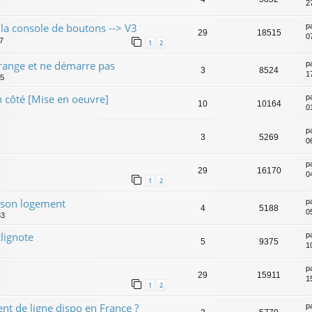
2
a console de boutons --> V3
p
29
18515
0
47
1
2
range et ne démarre pas
p
3
8524
1
45
 côté [Mise en oeuvre]
p
10
10164
0
p
3
5269
0
p
29
16170
0
1
2
e son logement
p
4
5188
05
53
lignote
p
5
9375
1
p
29
15911
1
1
2
nt de ligne dispo en France ?
p