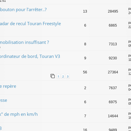
11:51
bouton pour l’arrêter..?
p
13
28495
2
dar de recul Touran Freestyle
p
6
6865
2
mobilisation insuffisant ?
p
8
7313
0
0
 ordinateur de bord, Touran V3
p
9
9230
11
p
56
27364
1
1
2
3
e repère
p
2
7637
0
esse
p
6
6975
0
ux" de mph en km/h
p
7
14644
1
B
p
16
9489