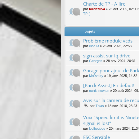
Charte de TP - A lire
par
lorenz054
»
23 oct. 2005, 02:00
TP :)
Sujets
Problème module vcds
par
ciao13
»
26 avr. 2026, 22:53
sign assist sur iq.drive
par
Georges
»
28 nov. 2024, 20:31
Garage pour ajout de Park
par
MrOvsky
»
19 janv. 2025, 14:32
[Parck Assist] En defaut!
par
curtis newton
»
20 août 2024, 09
Avis sur la caméra de recul
par
Thias
»
18 nov. 2010, 23:23
Voix "Speed limit is Nine
signal is lost"
par
loulboubou
»
20 mars 2024, 11:3
ESC Sensible