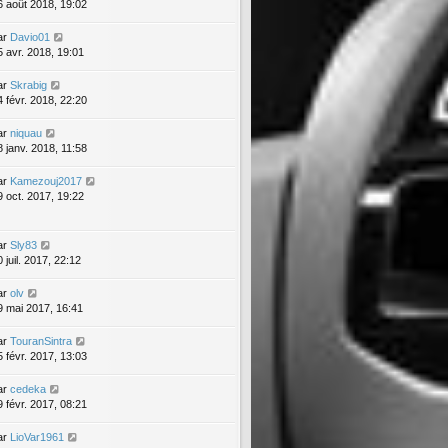
6 août 2018, 19:02
ar
Davio01
5 avr. 2018, 19:01
ar
Skrabig
4 févr. 2018, 22:20
ar
niquau
8 janv. 2018, 11:58
ar
Kamezouj2017
9 oct. 2017, 19:22
ar
Sly83
 juil. 2017, 22:12
ar
olv
9 mai 2017, 16:41
ar
TouranSintra
5 févr. 2017, 13:03
ar
cedeka
9 févr. 2017, 08:21
ar
LioVar1961