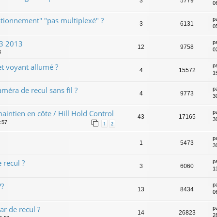
3
5779
0
stationnement" "pas multiplexé" ?
p
3
6131
0
V3 2013
p
12
9758
0
3
t voyant allumé ?
p
4
15572
1
éra de recul sans fil ?
p
4
9773
3
intien en côte / Hill Hold Control
p
43
17165
3
:57
1
2
p
1
5473
3
 recul ?
p
3
6060
1
??
p
13
8434
0
ar de recul ?
p
14
26823
2