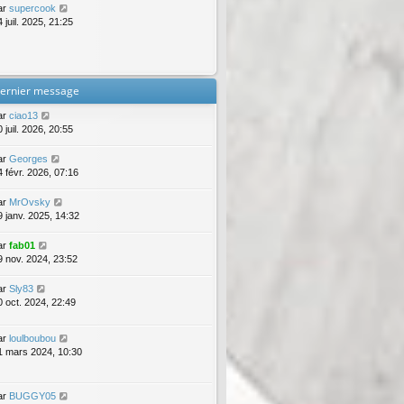
ar
supercook
 juil. 2025, 21:25
ernier message
ar
ciao13
 juil. 2026, 20:55
ar
Georges
4 févr. 2026, 07:16
ar
MrOvsky
9 janv. 2025, 14:32
ar
fab01
9 nov. 2024, 23:52
ar
Sly83
0 oct. 2024, 22:49
ar
loulboubou
1 mars 2024, 10:30
ar
BUGGY05