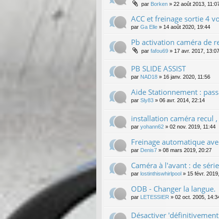
par
Borken
»
22 août 2013, 11:0
ACC et freinage sortie 4 v
par
Ga Elle
»
14 août 2020, 19:44
Pb activation caméra de r
par
fafou69
»
17 avr. 2017, 13:0
PB SLIDE ASSIST
par
NAD18
»
16 janv. 2020, 11:56
Aide Stationnement : pas
par
Sly83
»
06 avr. 2014, 22:14
installation caméra recul ,
par
yohann62
»
02 nov. 2019, 11:44
Freinage automatique av
par
Denis7
»
08 mars 2019, 20:27
Caméra à l'avant : de série
par
lostinthiswhirlpool
»
15 févr. 2019
ODB - Changer la langue.
par
LETESSIER
»
02 oct. 2005, 14:3
Désactiver 'définitivement'