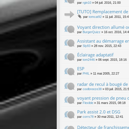
par
rgin10
»
04 juil. 2016, 21:00
[TUTO] Remplacement de l
par
tomcat92
»
11 juil. 2011, 15:
Voyant direction allumé o
par
BurgerQuizz
»
16 oct. 2016, 14:
Assistant au démarrage en
par
Sly83
»
28 nov. 2015, 22:43
Éclairage adaptatif
par
tom2446
»
06 sept. 2015, 18:16
ESP
par
PHIL
»
11 mai 2005, 22:27
radar de recul à bougé d
par
coolbreeze38
»
03 juil. 2015, 21:
voyant pression de pneu c
par
Flexible
»
31 mars 2015, 08:18
Park assist 2.0 et DSG
par
corrs78
»
30 mai 2011, 12:41
Détecteur de franchisseme