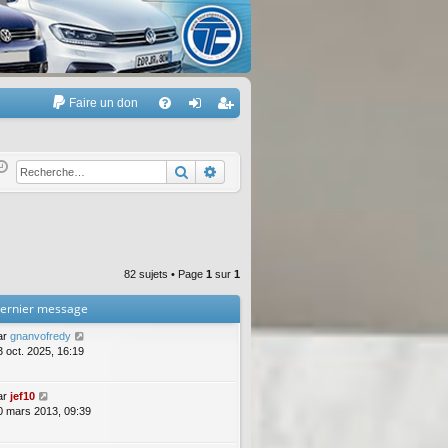
Faire un don
A
FA
on
’e
Q
ne
nr
Rechercher
Recherche avancée
xi
eg
on
ist
re
82 sujets • Page
1
sur
1
r
ernier message
ar
gnanvofredy
3 oct. 2025, 16:19
ar
jef10
0 mars 2013, 09:39