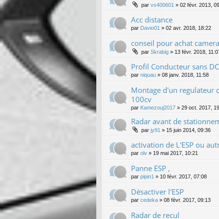
par
vs400601
»
02 févr. 2013, 0
Acc distance
par
Davio01
»
02 avr. 2018, 18:22
conseil pour achat camera
par
Skrabig
»
13 févr. 2018, 11:0
Profil Conducteur sans D
par
niquau
»
08 janv. 2018, 11:58
Montage d'un regulateur d
100cv
par
Kamezouj2017
»
29 oct. 2017, 1
Radar avant de stationne
par
jy91
»
15 juin 2014, 09:36
activation de L'ESP ou aut
par
olv
»
19 mai 2017, 10:21
Panne ESP ,
par
pipin1
»
10 févr. 2017, 07:08
Désactiver l'ESP
par
cedeka
»
08 févr. 2017, 09:13
Radar de recul