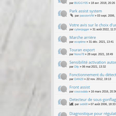
par
BUGGY05
»
18 avr. 2018, 20:26
Park assist system
par
passionVW
»
03 sept. 2006,
Votre avis sur le choix d'
par
cyberjogger
»
31 août 2022, 11:3
Marche arrière
par
ecoptime
»
31 déc. 2021, 13:41
Touran export
par
Nono78
»
28 sept. 2021, 18:49
Sensibilité activation au
par
Dily
»
06 mai 2021, 13:32
Fonctionnement du détecte
par
DAN29
»
22 nov. 2012, 19:13
Front assist
par
coucoulala
»
16 mars 2016, 20:3
Detecteur de sous-gonfla
par
seb68
»
07 août 2006, 18:33
Diagnostique pour régulat