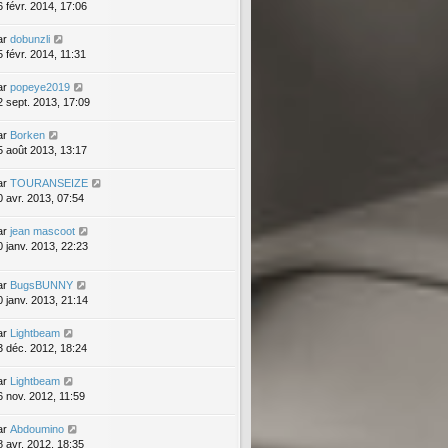
6 févr. 2014, 17:06
ar
dobunzli
5 févr. 2014, 11:31
ar
popeye2019
2 sept. 2013, 17:09
ar
Borken
5 août 2013, 13:17
ar
TOURANSEIZE
0 avr. 2013, 07:54
ar
jean mascoot
0 janv. 2013, 22:23
ar
BugsBUNNY
0 janv. 2013, 21:14
ar
Lightbeam
3 déc. 2012, 18:24
ar
Lightbeam
6 nov. 2012, 11:59
ar
Abdoumino
8 avr. 2012, 18:35