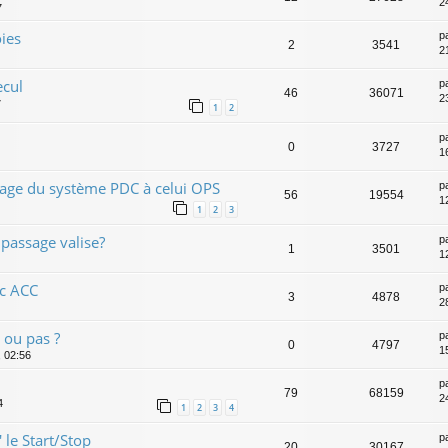
2
7
oies
p
2
3541
2
ecul
p
46
36071
2
7
1
2
p
0
3727
1
sage du système PDC à celui OPS
p
56
19554
1
1
2
3
 passage valise?
p
1
3501
1
ec ACC
p
3
4878
2
 ou pas ?
p
0
4797
1
, 02:56
p
79
68159
2
4
1
2
3
4
 le Start/Stop
p
20
30167