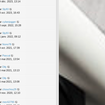
9 déc. 2023, 13:14
ar
Sly83
3 oct. 2023, 16:43
ar
cyberjogger
3 sept. 2022, 15:28
ar
Sly83
1 janv. 2022, 09:12
ar
Nono78
4 oct. 2021, 17:39
ar
Pascal
6 mai 2021, 13:54
ar
Dily
6 mai 2021, 13:13
ar
Dily
6 mai 2021, 13:08
ar
chouchou29
9 nov. 2020, 12:10
ar
mec62790