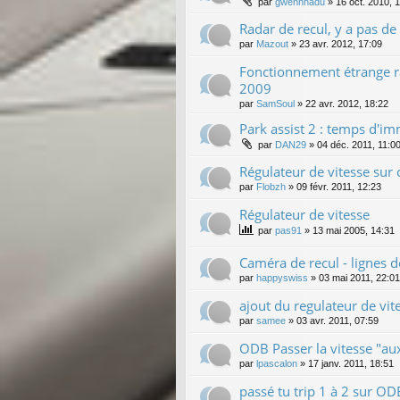
par
gwennhadu
»
16 oct. 2010, 
Radar de recul, y a pas de 
par
Mazout
»
23 avr. 2012, 17:09
Fonctionnement étrange ra
2009
par
SamSoul
»
22 avr. 2012, 18:22
Park assist 2 : temps d'im
par
DAN29
»
04 déc. 2011, 11:0
Régulateur de vitesse sur
par
Flobzh
»
09 févr. 2011, 12:23
Régulateur de vitesse
par
pas91
»
13 mai 2005, 14:31
Caméra de recul - lignes d
par
happyswiss
»
03 mai 2011, 22:01
ajout du regulateur de vit
par
samee
»
03 avr. 2011, 07:59
ODB Passer la vitesse "a
par
lpascalon
»
17 janv. 2011, 18:51
passé tu trip 1 à 2 sur OD