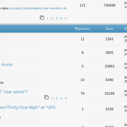
p
121
730688
14
» dans
Accueil et présentations des membres de
1
2
3
4
5
Réponses
Vues
D
p
11
1583
20
p
8
3855
2
 Assist
p
0
10963
1
p
10
5490
2
:34
 "rear assist"?
p
79
33168
2
1
2
3
4
teen/Thirty-One Mph" et "GPS
p
1
3158
3
4
p