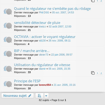
1
2
Quand le régulateur ne s'embête pas du rôdage
Dernier message par
Phil DSG
«
05 oct. 2007, 14:53
Réponses :
13
sensibilité détecteur de pluie
Dernier message par
kiwizz
«
02 août 2007, 12:00
Réponses :
21
OCTAVIA : activer le voyant régulateur
Dernier message par
tdi130
«
26 nov. 2006, 08:11
Réponses :
4
BIP / marche arrière...
Dernier message par
olivier73
«
22 juin 2006, 09:57
Réponses :
13
Utilisation du régulateur de vitesse
Dernier message par
diamir
«
05 oct. 2005, 15:35
Réponses :
33
1
2
Principe de l'ESP
Dernier message par
lorenz054
«
21 avr. 2005, 15:16
Réponses :
10
Nouveau sujet
82 sujets • Page
1
sur
1