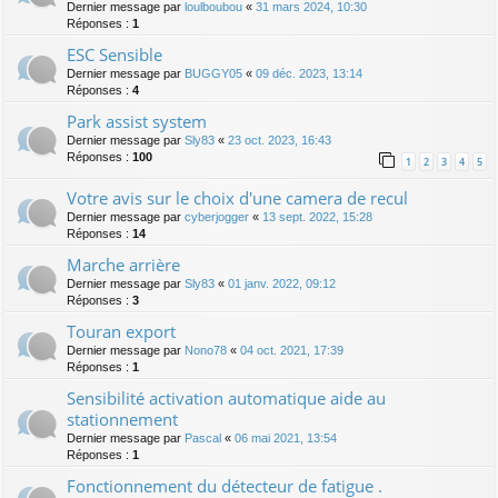
Dernier message par
loulboubou
«
31 mars 2024, 10:30
Réponses :
1
ESC Sensible
Dernier message par
BUGGY05
«
09 déc. 2023, 13:14
Réponses :
4
Park assist system
Dernier message par
Sly83
«
23 oct. 2023, 16:43
Réponses :
100
1
2
3
4
5
Votre avis sur le choix d'une camera de recul
Dernier message par
cyberjogger
«
13 sept. 2022, 15:28
Réponses :
14
Marche arrière
Dernier message par
Sly83
«
01 janv. 2022, 09:12
Réponses :
3
Touran export
Dernier message par
Nono78
«
04 oct. 2021, 17:39
Réponses :
1
Sensibilité activation automatique aide au
stationnement
Dernier message par
Pascal
«
06 mai 2021, 13:54
Réponses :
1
Fonctionnement du détecteur de fatigue .