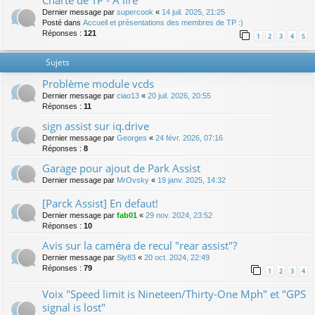
Charte de TP - A lire
Dernier message par
supercook
«
14 juil. 2025, 21:25
Posté dans
Accueil et présentations des membres de TP :)
Réponses :
121
1
2
3
4
5
Sujets
Problème module vcds
Dernier message par
ciao13
«
20 juil. 2026, 20:55
Réponses :
11
sign assist sur iq.drive
Dernier message par
Georges
«
24 févr. 2026, 07:16
Réponses :
8
Garage pour ajout de Park Assist
Dernier message par
MrOvsky
«
19 janv. 2025, 14:32
[Parck Assist] En defaut!
Dernier message par
fab01
«
29 nov. 2024, 23:52
Réponses :
10
Avis sur la caméra de recul "rear assist"?
Dernier message par
Sly83
«
20 oct. 2024, 22:49
Réponses :
79
1
2
3
4
Voix "Speed limit is Nineteen/Thirty-One Mph" et "GPS
signal is lost"