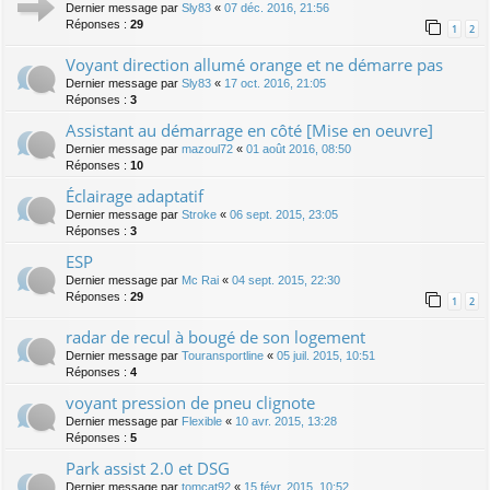
Dernier message par
Sly83
«
07 déc. 2016, 21:56
Réponses :
29
1
2
Voyant direction allumé orange et ne démarre pas
Dernier message par
Sly83
«
17 oct. 2016, 21:05
Réponses :
3
Assistant au démarrage en côté [Mise en oeuvre]
Dernier message par
mazoul72
«
01 août 2016, 08:50
Réponses :
10
Éclairage adaptatif
Dernier message par
Stroke
«
06 sept. 2015, 23:05
Réponses :
3
ESP
Dernier message par
Mc Rai
«
04 sept. 2015, 22:30
Réponses :
29
1
2
radar de recul à bougé de son logement
Dernier message par
Touransportline
«
05 juil. 2015, 10:51
Réponses :
4
voyant pression de pneu clignote
Dernier message par
Flexible
«
10 avr. 2015, 13:28
Réponses :
5
Park assist 2.0 et DSG
Dernier message par
tomcat92
«
15 févr. 2015, 10:52