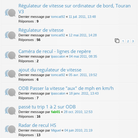
Régulateur de vitesse sur ordinateur de bord, Touran
V3
Dernier message par
tomcat92
«
11 juil. 2011, 13:48
Réponses :
9
Régulateur de vitesse
Dernier message par
tomcat92
«
12 mai 2011, 14:28
Réponses :
56
1
2
3
Caméra de recul - lignes de repère
Dernier message par
lpascalon
«
04 mai 2011, 08:35
Réponses :
2
ajout du regulateur de vitesse
Dernier message par
tomcat92
«
05 avr. 2011, 19:52
Réponses :
6
ODB Passer la vitesse "aux" de mph en km/h
Dernier message par
lpascalon
«
18 janv. 2011, 13:43
Réponses :
7
passé tu trip 1 à 2 sur ODB
Dernier message par
fab01
«
28 oct. 2010, 12:53
Réponses :
16
Radar de recul HS
Dernier message par
Miguel
«
04 juin 2010, 21:19
Réponses :
13