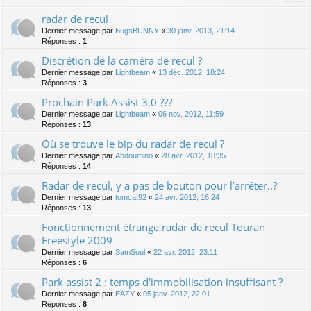
radar de recul
Dernier message par
BugsBUNNY
«
30 janv. 2013, 21:14
Réponses :
1
Discrétion de la caméra de recul ?
Dernier message par
Lightbeam
«
13 déc. 2012, 18:24
Réponses :
3
Prochain Park Assist 3.0 ???
Dernier message par
Lightbeam
«
06 nov. 2012, 11:59
Réponses :
13
Où se trouve le bip du radar de recul ?
Dernier message par
Abdoumino
«
28 avr. 2012, 18:35
Réponses :
14
Radar de recul, y a pas de bouton pour l’arrêter..?
Dernier message par
tomcat92
«
24 avr. 2012, 16:24
Réponses :
13
Fonctionnement étrange radar de recul Touran
Freestyle 2009
Dernier message par
SamSoul
«
22 avr. 2012, 23:11
Réponses :
6
Park assist 2 : temps d'immobilisation insuffisant ?
Dernier message par
EAZY
«
05 janv. 2012, 22:01
Réponses :
8