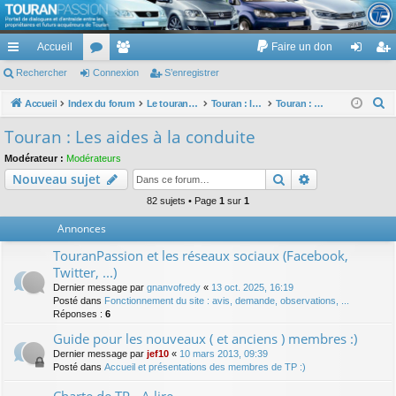
TouranPassion
Accueil
Faire un don
Le forum des propriétaires ou futurs acquéreurs du Volkswagen Touran
cc
Rechercher
or
Connexion
e
S’enregistrer
on
’e
ès
u
m
ne
nr
R
Accueil
Index du forum
Le touran dans ses versions I (V1 V2 V3) et II ...
Touran : les équipements électriques et électroniques
Touran : Les aides à la conduite
e
ra
m
br
xi
eg
Touran : Les aides à la conduite
c
pi
s
es
on
ist
Modérateur :
Modérateurs
h
Rechercher
Recherche av
Nouveau sujet
de
re
e
r
82 sujets • Page
1
sur
1
r
c
Annonces
h
TouranPassion et les réseaux sociaux (Facebook,
e
Twitter, ...)
r
Dernier message par
gnanvofredy
«
13 oct. 2025, 16:19
Posté dans
Fonctionnement du site : avis, demande, observations, ...
Réponses :
6
Guide pour les nouveaux ( et anciens ) membres :)
Dernier message par
jef10
«
10 mars 2013, 09:39
Posté dans
Accueil et présentations des membres de TP :)