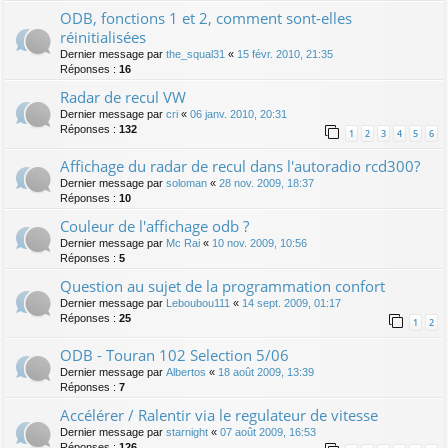
ODB, fonctions 1 et 2, comment sont-elles
réinitialisées
Dernier message par
the_squal31
«
15 févr. 2010, 21:35
Réponses :
16
Radar de recul VW
Dernier message par
cri
«
06 janv. 2010, 20:31
Réponses :
132
1
2
3
4
5
6
Affichage du radar de recul dans l'autoradio rcd300?
Dernier message par
soloman
«
28 nov. 2009, 18:37
Réponses :
10
Couleur de l'affichage odb ?
Dernier message par
Mc Rai
«
10 nov. 2009, 10:56
Réponses :
5
Question au sujet de la programmation confort
Dernier message par
Leboubou111
«
14 sept. 2009, 01:17
Réponses :
25
1
2
ODB - Touran 102 Selection 5/06
Dernier message par
Albertos
«
18 août 2009, 13:39
Réponses :
7
Accélérer / Ralentir via le regulateur de vitesse
Dernier message par
starnight
«
07 août 2009, 16:53
Réponses :
126