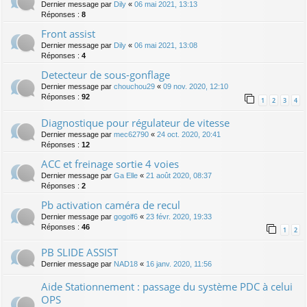
Dernier message par
Dily
«
06 mai 2021, 13:13
Réponses :
8
Front assist
Dernier message par
Dily
«
06 mai 2021, 13:08
Réponses :
4
Detecteur de sous-gonflage
Dernier message par
chouchou29
«
09 nov. 2020, 12:10
Réponses :
92
1
2
3
4
Diagnostique pour régulateur de vitesse
Dernier message par
mec62790
«
24 oct. 2020, 20:41
Réponses :
12
ACC et freinage sortie 4 voies
Dernier message par
Ga Elle
«
21 août 2020, 08:37
Réponses :
2
Pb activation caméra de recul
Dernier message par
gogolf6
«
23 févr. 2020, 19:33
Réponses :
46
1
2
PB SLIDE ASSIST
Dernier message par
NAD18
«
16 janv. 2020, 11:56
Aide Stationnement : passage du système PDC à celui
OPS