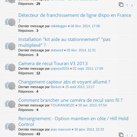
Réponses :
29
1
2
Détecteur de franchissement de ligne dispo en France
?
Dernier message par
mikblogger
«
06 févr. 2014, 17:06
Réponses :
3
Installation "kit aide au stationnement" "pas
multiplexé" ?
Dernier message par
dobunzli
«
05 févr. 2014, 11:31
Réponses :
3
Camera de recul Touran V3 2013
Dernier message par
popeye2019
«
02 sept. 2013, 17:09
Réponses :
12
Changement capteur abs et voyant allumé ?
Dernier message par
Borken
«
15 août 2013, 13:17
Réponses :
4
Comment brancher une caméra de recul sans fil ?
Dernier message par
TOURANSEIZE
«
30 avr. 2013, 07:54
Réponses :
4
Renseignement - Option maintien en côte / Hill Hold
Control
Dernier message par
jean mascoot
«
30 janv. 2013, 22:23
Réponses :
43
1
2