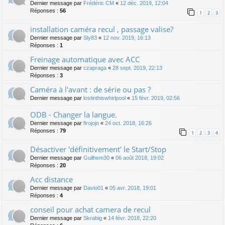
Dernier message par
Frédéric CM
«
12 déc. 2019, 12:04
Réponses :
56
1
2
3
installation caméra recul , passage valise?
Dernier message par
Sly83
«
12 nov. 2019, 16:13
Réponses :
1
Freinage automatique avec ACC
Dernier message par
czapraga
«
28 sept. 2019, 22:13
Réponses :
3
Caméra à l'avant : de série ou pas ?
Dernier message par
lostinthiswhirlpool
«
15 févr. 2019, 02:56
ODB - Changer la langue.
Dernier message par
firojojo
«
24 oct. 2018, 16:26
Réponses :
79
1
2
3
4
Désactiver 'définitivement' le Start/Stop
Dernier message par
Guilhem30
«
06 août 2018, 19:02
Réponses :
20
Acc distance
Dernier message par
Davio01
«
05 avr. 2018, 19:01
Réponses :
4
conseil pour achat camera de recul
Dernier message par
Skrabig
«
14 févr. 2018, 22:20