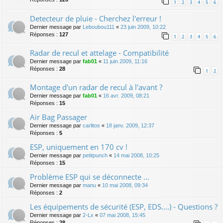
1
2
3
4
5
6
Detecteur de pluie - Cherchez l'erreur !
Dernier message par
Leboubou111
«
23 juin 2009, 10:22
Réponses :
127
1
2
3
4
5
6
Radar de recul et attelage - Compatibilité
Dernier message par
fab01
«
11 juin 2009, 11:16
Réponses :
28
1
2
Montage d'un radar de recul à l'avant ?
Dernier message par
fab01
«
16 avr. 2009, 08:21
Réponses :
15
Air Bag Passager
Dernier message par
carlitos
«
18 janv. 2009, 12:37
Réponses :
5
ESP, uniquement en 170 cv !
Dernier message par
petitpunch
«
14 mai 2008, 10:25
Réponses :
15
Problème ESP qui se déconnecte ...
Dernier message par
manu
«
10 mai 2008, 09:34
Réponses :
2
Les équipements de sécurité (ESP, EDS....) - Questions ?
Dernier message par
2-Lx
«
07 mai 2008, 15:45
Réponses :
28