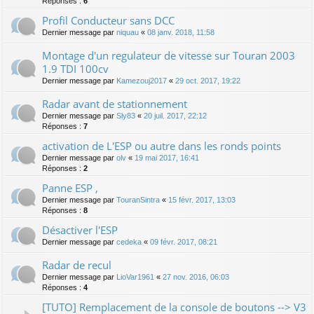
Réponses :
6
Profil Conducteur sans DCC
Dernier message par
niquau
«
08 janv. 2018, 11:58
Montage d'un regulateur de vitesse sur Touran 2003
1.9 TDI 100cv
Dernier message par
Kamezouj2017
«
29 oct. 2017, 19:22
Radar avant de stationnement
Dernier message par
Sly83
«
20 juil. 2017, 22:12
Réponses :
7
activation de L'ESP ou autre dans les ronds points
Dernier message par
olv
«
19 mai 2017, 16:41
Réponses :
2
Panne ESP ,
Dernier message par
TouranSintra
«
15 févr. 2017, 13:03
Réponses :
8
Désactiver l'ESP
Dernier message par
cedeka
«
09 févr. 2017, 08:21
Radar de recul
Dernier message par
LioVar1961
«
27 nov. 2016, 06:03
Réponses :
4
[TUTO] Remplacement de la console de boutons --> V3