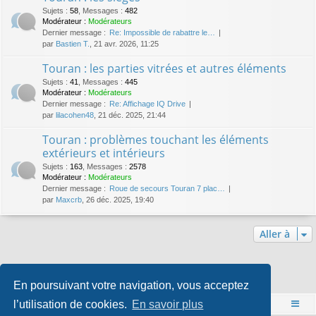
Sujets
:
58
,
Messages
:
482
Modérateur :
Modérateurs
Dernier message :
Re: Impossible de rabattre le…
par
Bastien T.
, 21 avr. 2026, 11:25
Touran : les parties vitrées et autres éléments
Sujets
:
41
,
Messages
:
445
Modérateur :
Modérateurs
Dernier message :
Re: Affichage IQ Drive
par
lilacohen48
, 21 déc. 2025, 21:44
Touran : problèmes touchant les éléments
extérieurs et intérieurs
Sujets
:
163
,
Messages
:
2578
Modérateur :
Modérateurs
Dernier message :
Roue de secours Touran 7 plac…
par
Maxcrb
, 26 déc. 2025, 19:40
Aller à
Qui est en ligne
En poursuivant votre navigation, vous acceptez
Utilisateurs parcourant ce forum : Aucun utilisateur enregistré et 1 invité
l’utilisation de cookies.
En savoir plus
Accueil
Index du forum