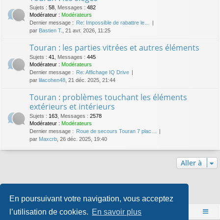
Sujets
:
58
,
Messages
:
482
Modérateur :
Modérateurs
Dernier message :
Re: Impossible de rabattre le…
par
Bastien T.
, 21 avr. 2026, 11:25
Touran : les parties vitrées et autres éléments
Sujets
:
41
,
Messages
:
445
Modérateur :
Modérateurs
Dernier message :
Re: Affichage IQ Drive
par
lilacohen48
, 21 déc. 2025, 21:44
Touran : problèmes touchant les éléments
extérieurs et intérieurs
Sujets
:
163
,
Messages
:
2578
Modérateur :
Modérateurs
Dernier message :
Roue de secours Touran 7 plac…
par
Maxcrb
, 26 déc. 2025, 19:40
Aller à
Qui est en ligne
En poursuivant votre navigation, vous acceptez
Utilisateurs parcourant ce forum : Aucun utilisateur enregistré et 1 invité
l’utilisation de cookies.
En savoir plus
Accueil
Index du forum