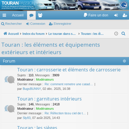
TouranPassion
Accueil
Faire un don
Le forum des propriétaires ou futurs acquéreurs du Volkswagen Touran
cc
Rechercher
or
Connexion
e
S’enregistrer
on
’e
ès
u
m
ne
nr
R
Accueil
Index du forum
Le touran dans ses versions I (V1 V2 V3) et II ...
Touran : les éléments et équipements extérieurs et intérieurs
e
ra
m
br
xi
eg
Touran : les éléments et équipements
c
pi
s
es
on
ist
extérieurs et intérieurs
h
de
re
e
Forum
r
r
Touran : carrosserie et éléments de carrosserie
c
Sujets
:
110
,
Messages
:
3909
h
Modérateur :
Modérateurs
Dernier message :
Re: comment remetre une catad…
e
par
BugsBUNNY
, 02 déc. 2025, 16:38
r
Touran : garnitures intérieurs
Sujets
:
146
,
Messages
:
2418
Modérateur :
Modérateurs
Dernier message :
Re: Réfection tissu ciel de t…
par
Sly83
, 07 août 2025, 14:43
Touran : les sièges