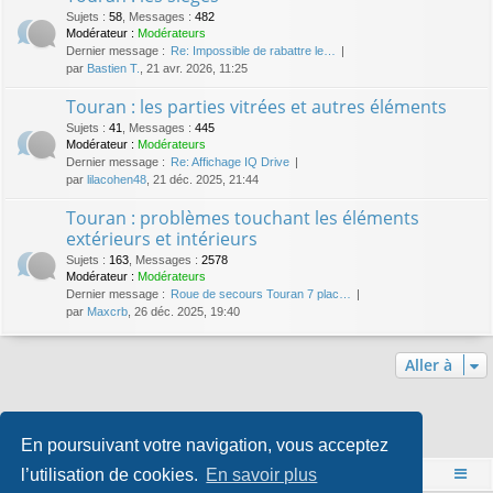
Sujets
:
58
,
Messages
:
482
Modérateur :
Modérateurs
Dernier message :
Re: Impossible de rabattre le…
par
Bastien T.
, 21 avr. 2026, 11:25
Touran : les parties vitrées et autres éléments
Sujets
:
41
,
Messages
:
445
Modérateur :
Modérateurs
Dernier message :
Re: Affichage IQ Drive
par
lilacohen48
, 21 déc. 2025, 21:44
Touran : problèmes touchant les éléments
extérieurs et intérieurs
Sujets
:
163
,
Messages
:
2578
Modérateur :
Modérateurs
Dernier message :
Roue de secours Touran 7 plac…
par
Maxcrb
, 26 déc. 2025, 19:40
Aller à
Qui est en ligne
En poursuivant votre navigation, vous acceptez
Utilisateurs parcourant ce forum : Aucun utilisateur enregistré et 2 invités
l’utilisation de cookies.
En savoir plus
Accueil
Index du forum