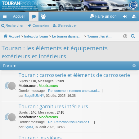
TouranPassion
Accueil
Faire un don
Le forum des propriétaires ou futurs acquéreurs du Volkswagen Touran
cc
Rechercher
or
Connexion
e
S’enregistrer
on
’e
ès
u
m
ne
nr
R
Accueil
Index du forum
Le touran dans ses versions I (V1 V2 V3) et II ...
Touran : les éléments et équipements extérieurs et intérieurs
e
ra
m
br
xi
eg
Touran : les éléments et équipements
c
pi
s
es
on
ist
extérieurs et intérieurs
h
de
re
e
Forum
r
r
Touran : carrosserie et éléments de carrosserie
c
Sujets
:
110
,
Messages
:
3909
h
Modérateur :
Modérateurs
Dernier message :
Re: comment remetre une catad…
e
par
BugsBUNNY
, 02 déc. 2025, 16:38
r
Touran : garnitures intérieurs
Sujets
:
146
,
Messages
:
2418
Modérateur :
Modérateurs
Dernier message :
Re: Réfection tissu ciel de t…
par
Sly83
, 07 août 2025, 14:43
Touran : les sièges