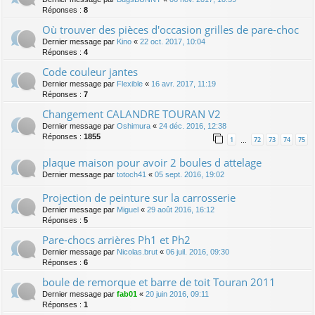
Réponses :
8
Où trouver des pièces d'occasion grilles de pare-choc
Dernier message par
Kino
«
22 oct. 2017, 10:04
Réponses :
4
Code couleur jantes
Dernier message par
Flexible
«
16 avr. 2017, 11:19
Réponses :
7
Changement CALANDRE TOURAN V2
Dernier message par
Oshimura
«
24 déc. 2016, 12:38
Réponses :
1855
1
72
73
74
75
…
plaque maison pour avoir 2 boules d attelage
Dernier message par
totoch41
«
05 sept. 2016, 19:02
Projection de peinture sur la carrosserie
Dernier message par
Miguel
«
29 août 2016, 16:12
Réponses :
5
Pare-chocs arrières Ph1 et Ph2
Dernier message par
Nicolas.brut
«
06 juil. 2016, 09:30
Réponses :
6
boule de remorque et barre de toit Touran 2011
Dernier message par
fab01
«
20 juin 2016, 09:11
Réponses :
1