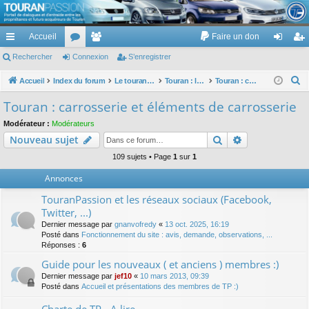
TouranPassion
Accueil
Faire un don
Le forum des propriétaires ou futurs acquéreurs du Volkswagen Touran
cc
Rechercher
or
Connexion
e
S’enregistrer
on
’e
ès
u
m
ne
nr
R
Accueil
Index du forum
Le touran dans ses versions I (V1 V2 V3) et II ...
Touran : les éléments et équipements extérieurs et intérieurs
Touran : carrosserie et éléments de carrosserie
e
ra
m
br
xi
eg
Touran : carrosserie et éléments de carrosserie
c
pi
s
es
on
ist
Modérateur :
Modérateurs
h
Rechercher
Recherche av
Nouveau sujet
de
re
e
r
109 sujets • Page
1
sur
1
r
c
Annonces
h
TouranPassion et les réseaux sociaux (Facebook,
e
Twitter, ...)
r
Dernier message par
gnanvofredy
«
13 oct. 2025, 16:19
Posté dans
Fonctionnement du site : avis, demande, observations, ...
Réponses :
6
Guide pour les nouveaux ( et anciens ) membres :)
Dernier message par
jef10
«
10 mars 2013, 09:39
Posté dans
Accueil et présentations des membres de TP :)