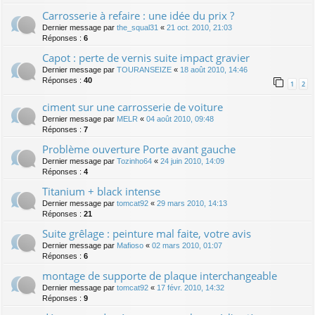
Carrosserie à refaire : une idée du prix ?
Dernier message par
the_squal31
«
21 oct. 2010, 21:03
Réponses :
6
Capot : perte de vernis suite impact gravier
Dernier message par
TOURANSEIZE
«
18 août 2010, 14:46
Réponses :
40
1
2
ciment sur une carrosserie de voiture
Dernier message par
MELR
«
04 août 2010, 09:48
Réponses :
7
Problème ouverture Porte avant gauche
Dernier message par
Tozinho64
«
24 juin 2010, 14:09
Réponses :
4
Titanium + black intense
Dernier message par
tomcat92
«
29 mars 2010, 14:13
Réponses :
21
Suite grêlage : peinture mal faite, votre avis
Dernier message par
Mafioso
«
02 mars 2010, 01:07
Réponses :
6
montage de supporte de plaque interchangeable
Dernier message par
tomcat92
«
17 févr. 2010, 14:32
Réponses :
9