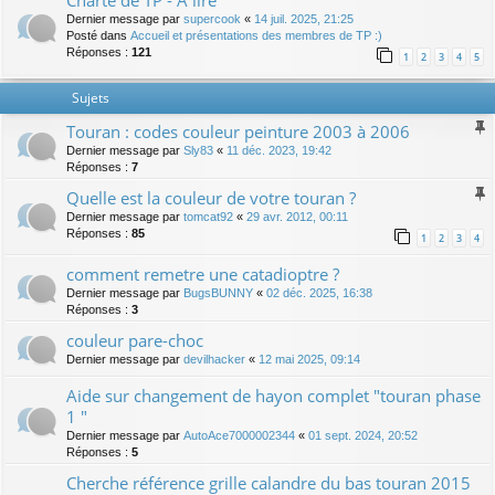
Charte de TP - A lire
Dernier message par
supercook
«
14 juil. 2025, 21:25
Posté dans
Accueil et présentations des membres de TP :)
Réponses :
121
1
2
3
4
5
Sujets
Touran : codes couleur peinture 2003 à 2006
Dernier message par
Sly83
«
11 déc. 2023, 19:42
Réponses :
7
Quelle est la couleur de votre touran ?
Dernier message par
tomcat92
«
29 avr. 2012, 00:11
Réponses :
85
1
2
3
4
comment remetre une catadioptre ?
Dernier message par
BugsBUNNY
«
02 déc. 2025, 16:38
Réponses :
3
couleur pare-choc
Dernier message par
devilhacker
«
12 mai 2025, 09:14
Aide sur changement de hayon complet "touran phase
1 "
Dernier message par
AutoAce7000002344
«
01 sept. 2024, 20:52
Réponses :
5
Cherche référence grille calandre du bas touran 2015