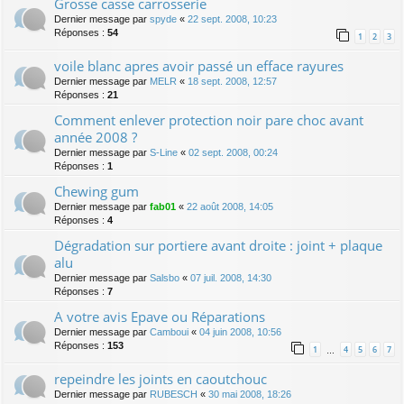
Grosse casse carrosserie
Dernier message par
spyde
«
22 sept. 2008, 10:23
Réponses :
54
1
2
3
voile blanc apres avoir passé un efface rayures
Dernier message par
MELR
«
18 sept. 2008, 12:57
Réponses :
21
Comment enlever protection noir pare choc avant
année 2008 ?
Dernier message par
S-Line
«
02 sept. 2008, 00:24
Réponses :
1
Chewing gum
Dernier message par
fab01
«
22 août 2008, 14:05
Réponses :
4
Dégradation sur portiere avant droite : joint + plaque
alu
Dernier message par
Salsbo
«
07 juil. 2008, 14:30
Réponses :
7
A votre avis Epave ou Réparations
Dernier message par
Camboui
«
04 juin 2008, 10:56
Réponses :
153
1
4
5
6
7
…
repeindre les joints en caoutchouc
Dernier message par
RUBESCH
«
30 mai 2008, 18:26