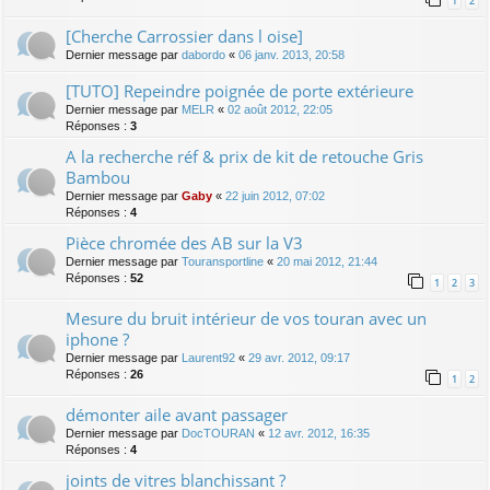
1
2
[Cherche Carrossier dans l oise]
Dernier message par
dabordo
«
06 janv. 2013, 20:58
[TUTO] Repeindre poignée de porte extérieure
Dernier message par
MELR
«
02 août 2012, 22:05
Réponses :
3
A la recherche réf & prix de kit de retouche Gris
Bambou
Dernier message par
Gaby
«
22 juin 2012, 07:02
Réponses :
4
Pièce chromée des AB sur la V3
Dernier message par
Touransportline
«
20 mai 2012, 21:44
Réponses :
52
1
2
3
Mesure du bruit intérieur de vos touran avec un
iphone ?
Dernier message par
Laurent92
«
29 avr. 2012, 09:17
Réponses :
26
1
2
démonter aile avant passager
Dernier message par
DocTOURAN
«
12 avr. 2012, 16:35
Réponses :
4
joints de vitres blanchissant ?