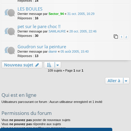
Réponses :
14
LES BOULES
Dernier message par
Sector_94
«
31 oct. 2005, 16:29
Réponses :
16
pet sur le pare choc !!
Dernier message par
SAMLAURE
«
28 oct. 2005, 22:46
Réponses :
30
1
2
Goudron sur la peinture
Dernier message par
diamir
«
05 août 2005, 15:40
Réponses :
13
Nouveau sujet
109 sujets • Page
1
sur
1
Aller à
Qui est en ligne
Utilisateurs parcourant ce forum : Aucun utilisateur enregistré et 1 invité
Permissions du forum
Vous
ne pouvez pas
poster de nouveaux sujets
Vous
ne pouvez pas
répondre aux sujets
Vous
ne pouvez pas
modifier vos messages