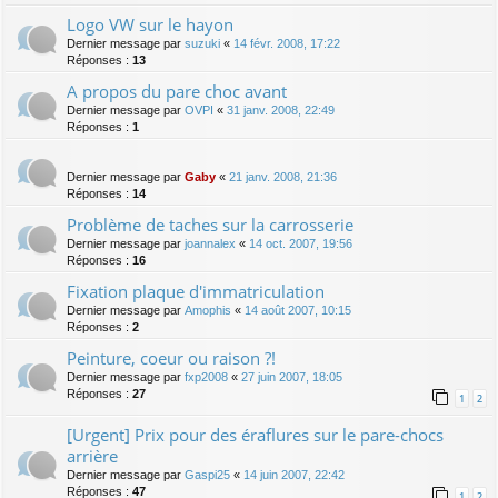
Logo VW sur le hayon
Dernier message par
suzuki
«
14 févr. 2008, 17:22
Réponses :
13
A propos du pare choc avant
Dernier message par
OVPI
«
31 janv. 2008, 22:49
Réponses :
1
Dernier message par
Gaby
«
21 janv. 2008, 21:36
Réponses :
14
Problème de taches sur la carrosserie
Dernier message par
joannalex
«
14 oct. 2007, 19:56
Réponses :
16
Fixation plaque d'immatriculation
Dernier message par
Amophis
«
14 août 2007, 10:15
Réponses :
2
Peinture, coeur ou raison ?!
Dernier message par
fxp2008
«
27 juin 2007, 18:05
Réponses :
27
1
2
[Urgent] Prix pour des éraflures sur le pare-chocs
arrière
Dernier message par
Gaspi25
«
14 juin 2007, 22:42
Réponses :
47
1
2