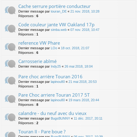
Cache serrure portière conducteur
Dernier message par
touran_DE
«
21 nov. 2018, 10:28
Réponses :
6
Code couleur jante VW Oakland 17p
Dernier message par
simba.web
«
07 nov. 2018, 10:47
Réponses :
1
reference VW Phare
Dernier message par
LOo
«
18 oct. 2018, 21:07
Réponses :
6
Carrosserie abîmé
Dernier message par
Indy25
«
26 mai 2018, 18:04
Pare choc arrière Touran 2016
Dernier message par
lapinou80
«
21 mai 2018, 20:53
Réponses :
1
Pare Choc arriere Touran 2017 5T
Dernier message par
lapinou80
«
19 mars 2018, 20:44
Réponses :
8
calandre - du neuf avec du vieux
Dernier message par
BugsBUNNY
«
11 déc. 2017, 20:11
Réponses :
2
Touran II - Pare boue ?
Dernier message par
BugsBUNNY
«
06 nov. 2017, 10:39