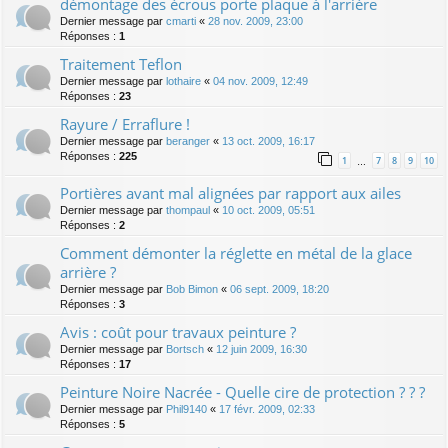
démontage des écrous porte plaque à l'arrière
Dernier message par
cmarti
«
28 nov. 2009, 23:00
Réponses :
1
Traitement Teflon
Dernier message par
lothaire
«
04 nov. 2009, 12:49
Réponses :
23
Rayure / Erraflure !
Dernier message par
beranger
«
13 oct. 2009, 16:17
Réponses :
225
1
7
8
9
10
…
Portières avant mal alignées par rapport aux ailes
Dernier message par
thompaul
«
10 oct. 2009, 05:51
Réponses :
2
Comment démonter la réglette en métal de la glace
arrière ?
Dernier message par
Bob Bimon
«
06 sept. 2009, 18:20
Réponses :
3
Avis : coût pour travaux peinture ?
Dernier message par
Bortsch
«
12 juin 2009, 16:30
Réponses :
17
Peinture Noire Nacrée - Quelle cire de protection ? ? ?
Dernier message par
Phil9140
«
17 févr. 2009, 02:33
Réponses :
5