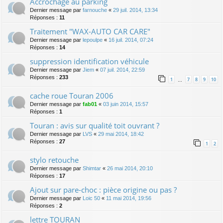
Accrochage au parking
Dernier message par
farnouche
«
29 juil. 2014, 13:34
Réponses :
11
Traitement "WAX-AUTO CAR CARE"
Dernier message par
lepoulpe
«
16 juil. 2014, 07:24
Réponses :
14
suppression identification véhicule
Dernier message par
Jiem
«
07 juil. 2014, 22:59
Réponses :
233
1
7
8
9
10
…
cache roue Touran 2006
Dernier message par
fab01
«
03 juin 2014, 15:57
Réponses :
1
Touran : avis sur qualité toit ouvrant ?
Dernier message par
LVS
«
29 mai 2014, 18:42
Réponses :
27
1
2
stylo retouche
Dernier message par
Shimtar
«
26 mai 2014, 20:10
Réponses :
17
Ajout sur pare-choc : pièce origine ou pas ?
Dernier message par
Loic 50
«
11 mai 2014, 19:56
Réponses :
2
lettre TOURAN