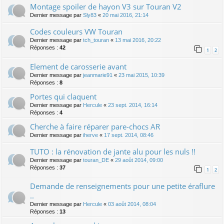
Montage spoiler de hayon V3 sur Touran V2
Dernier message par
Sly83
«
20 mai 2016, 21:14
Codes couleurs VW Touran
Dernier message par
tch_touran
«
13 mai 2016, 20:22
Réponses :
42
1
2
Element de carosserie avant
Dernier message par
jeanmarie91
«
23 mai 2015, 10:39
Réponses :
8
Portes qui claquent
Dernier message par
Hercule
«
23 sept. 2014, 16:14
Réponses :
4
Cherche à faire réparer pare-chocs AR
Dernier message par
iherve
«
17 sept. 2014, 08:46
TUTO : la rénovation de jante alu pour les nuls !!
Dernier message par
touran_DE
«
29 août 2014, 09:00
Réponses :
37
1
2
Demande de renseignements pour une petite éraflure
..
Dernier message par
Hercule
«
03 août 2014, 08:04
Réponses :
13