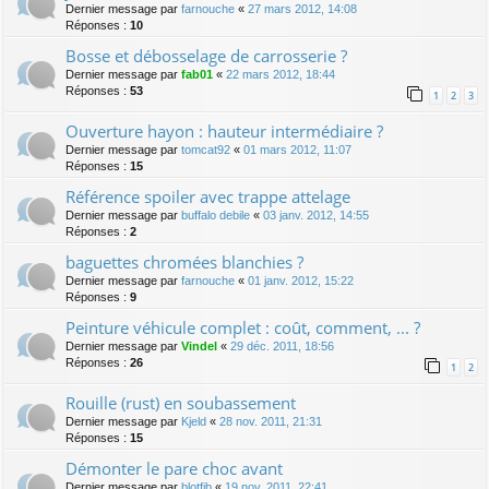
Dernier message par
farnouche
«
27 mars 2012, 14:08
Réponses :
10
Bosse et débosselage de carrosserie ?
Dernier message par
fab01
«
22 mars 2012, 18:44
Réponses :
53
1
2
3
Ouverture hayon : hauteur intermédiaire ?
Dernier message par
tomcat92
«
01 mars 2012, 11:07
Réponses :
15
Référence spoiler avec trappe attelage
Dernier message par
buffalo debile
«
03 janv. 2012, 14:55
Réponses :
2
baguettes chromées blanchies ?
Dernier message par
farnouche
«
01 janv. 2012, 15:22
Réponses :
9
Peinture véhicule complet : coût, comment, ... ?
Dernier message par
Vindel
«
29 déc. 2011, 18:56
Réponses :
26
1
2
Rouille (rust) en soubassement
Dernier message par
Kjeld
«
28 nov. 2011, 21:31
Réponses :
15
Démonter le pare choc avant
Dernier message par
blotfib
«
19 nov. 2011, 22:41