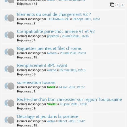
Réponses :
44
1
2
Eléments du seuil de chargement V2 ?
Dernier message par
TOURANSEIZE
«
09 sept. 2011, 10:51
Réponses :
2
Compatibilité pare-choc arrière V1 et V2
Dernier message par
pepito78
«
26 août 2011, 16:15
Réponses :
4
Baguettes peintes et filet chrome
Dernier message par
Néosis
«
29 mai 2011, 23:03
Réponses :
15
Remplacement BPC avant
Dernier message par
wolrod
«
05 mai 2011, 19:13
Réponses :
5
surélevation touran
Dernier message par
fab01
«
14 avr. 2011, 21:27
Réponses :
1
Recherche d'un bon carrossier sur région Toulousaine
Dernier message par
Vindel
«
16 janv. 2011, 17:00
Réponses :
9
Décalage et jeu dans la portière
Dernier message par
webjo
«
30 oct. 2010, 10:42
Réponses :
15