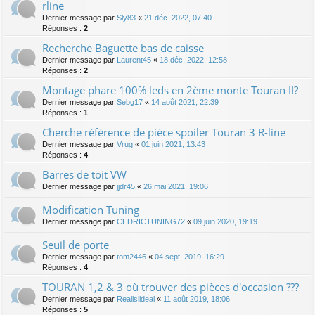
rline
Dernier message par
Sly83
«
21 déc. 2022, 07:40
Réponses :
2
Recherche Baguette bas de caisse
Dernier message par
Laurent45
«
18 déc. 2022, 12:58
Réponses :
2
Montage phare 100% leds en 2ème monte Touran II?
Dernier message par
Sebg17
«
14 août 2021, 22:39
Réponses :
1
Cherche référence de pièce spoiler Touran 3 R-line
Dernier message par
Vrug
«
01 juin 2021, 13:43
Réponses :
4
Barres de toit VW
Dernier message par
jjdr45
«
26 mai 2021, 19:06
Modification Tuning
Dernier message par
CEDRICTUNING72
«
09 juin 2020, 19:19
Seuil de porte
Dernier message par
tom2446
«
04 sept. 2019, 16:29
Réponses :
4
TOURAN 1,2 & 3 où trouver des pièces d'occasion ???
Dernier message par
Realislideal
«
11 août 2019, 18:06
Réponses :
5