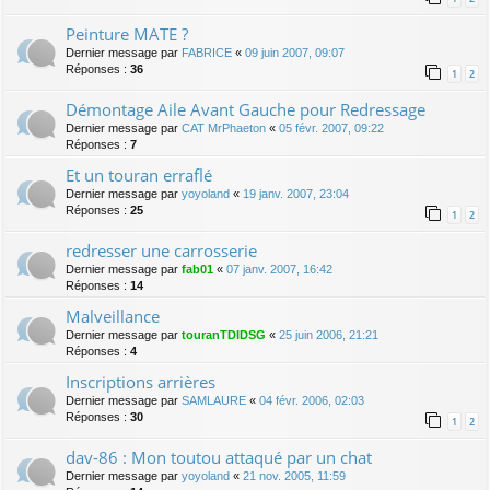
Peinture MATE ?
Dernier message par
FABRICE
«
09 juin 2007, 09:07
Réponses :
36
1
2
Démontage Aile Avant Gauche pour Redressage
Dernier message par
CAT MrPhaeton
«
05 févr. 2007, 09:22
Réponses :
7
Et un touran erraflé
Dernier message par
yoyoland
«
19 janv. 2007, 23:04
Réponses :
25
1
2
redresser une carrosserie
Dernier message par
fab01
«
07 janv. 2007, 16:42
Réponses :
14
Malveillance
Dernier message par
touranTDIDSG
«
25 juin 2006, 21:21
Réponses :
4
Inscriptions arrières
Dernier message par
SAMLAURE
«
04 févr. 2006, 02:03
Réponses :
30
1
2
dav-86 : Mon toutou attaqué par un chat
Dernier message par
yoyoland
«
21 nov. 2005, 11:59