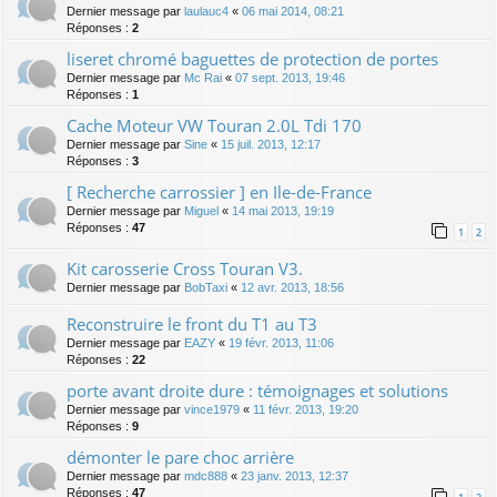
Dernier message par
laulauc4
«
06 mai 2014, 08:21
Réponses :
2
liseret chromé baguettes de protection de portes
Dernier message par
Mc Rai
«
07 sept. 2013, 19:46
Réponses :
1
Cache Moteur VW Touran 2.0L Tdi 170
Dernier message par
Sine
«
15 juil. 2013, 12:17
Réponses :
3
[ Recherche carrossier ] en Ile-de-France
Dernier message par
Miguel
«
14 mai 2013, 19:19
Réponses :
47
1
2
Kit carosserie Cross Touran V3.
Dernier message par
BobTaxi
«
12 avr. 2013, 18:56
Reconstruire le front du T1 au T3
Dernier message par
EAZY
«
19 févr. 2013, 11:06
Réponses :
22
porte avant droite dure : témoignages et solutions
Dernier message par
vince1979
«
11 févr. 2013, 19:20
Réponses :
9
démonter le pare choc arrière
Dernier message par
mdc888
«
23 janv. 2013, 12:37
Réponses :
47