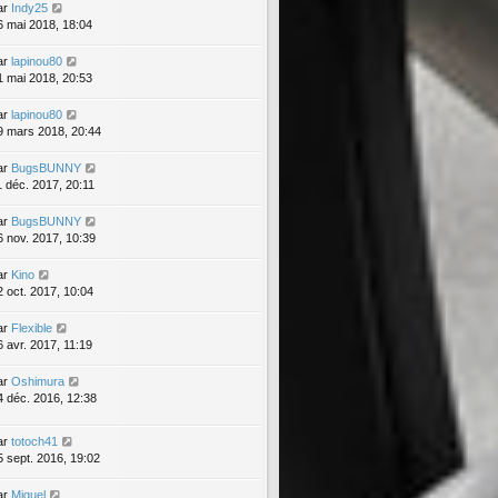
ar
Indy25
6 mai 2018, 18:04
ar
lapinou80
1 mai 2018, 20:53
ar
lapinou80
9 mars 2018, 20:44
ar
BugsBUNNY
1 déc. 2017, 20:11
ar
BugsBUNNY
6 nov. 2017, 10:39
ar
Kino
2 oct. 2017, 10:04
ar
Flexible
6 avr. 2017, 11:19
ar
Oshimura
4 déc. 2016, 12:38
ar
totoch41
5 sept. 2016, 19:02
ar
Miguel