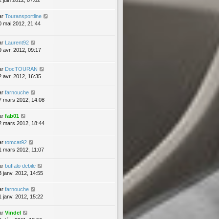
2 juin 2012, 07:02
ar
Touransportline
0 mai 2012, 21:44
ar
Laurent92
9 avr. 2012, 09:17
ar
DocTOURAN
2 avr. 2012, 16:35
ar
farnouche
7 mars 2012, 14:08
ar
fab01
2 mars 2012, 18:44
ar
tomcat92
1 mars 2012, 11:07
ar
buffalo debile
3 janv. 2012, 14:55
ar
farnouche
1 janv. 2012, 15:22
ar
Vindel