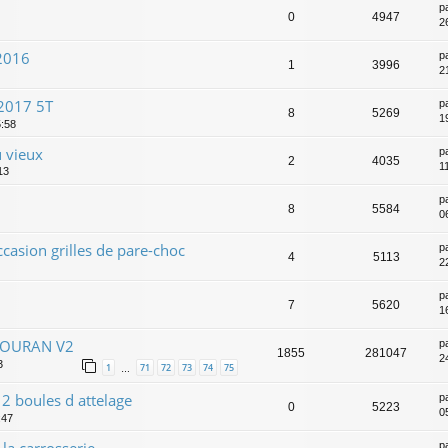
p
0
4947
2
 2016
p
1
3996
2
 2017 5T
p
8
5269
1
5:58
u vieux
p
2
4035
1
13
p
8
5584
0
casion grilles de pare-choc
p
4
5113
2
p
7
5620
1
TOURAN V2
p
1855
281047
2
3
1
71
72
73
74
75
…
2 boules d attelage
p
0
5223
0
:47
 la carrosserie
p