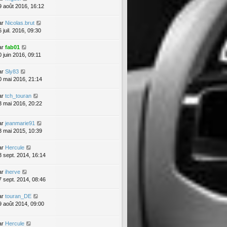
9 août 2016, 16:12
ar
Nicolas.brut
 juil. 2016, 09:30
ar
fab01
0 juin 2016, 09:11
ar
Sly83
0 mai 2016, 21:14
ar
tch_touran
3 mai 2016, 20:22
ar
jeanmarie91
3 mai 2015, 10:39
ar
Hercule
3 sept. 2014, 16:14
ar
iherve
7 sept. 2014, 08:46
ar
touran_DE
9 août 2014, 09:00
ar
Hercule