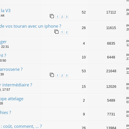
2
 la V3
p
52
17112
2
9:44
1
2
3
 de vos touran avec un iphone ?
p
26
11615
2
1
2
ager
p
4
6835
1
, 22:31
nt ?
p
10
6448
2
0:50
arrosserie ?
p
53
21648
2
:39
1
2
3
 intermédiaire ?
p
15
12026
0
0, 17:57
ppe attelage
p
2
5489
0
:28
hies ?
p
9
7731
0
: coût, comment, ... ?
p
26
13984