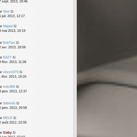
7 sept. 2013, 19:46
ar
Sine
 juil. 2013, 12:17
ar
Miguel
4 mai 2013, 19:19
ar
BobTaxi
2 avr. 2013, 18:56
ar
EAZY
9 févr. 2013, 11:06
ar
vince1979
1 févr. 2013, 19:20
ar
mdc888
3 janv. 2013, 12:37
ar
dabordo
6 janv. 2013, 20:58
ar
MELR
2 août 2012, 22:05
ar
Gaby