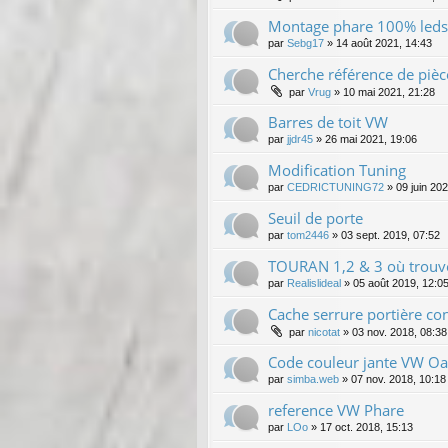
Montage phare 100% leds
par
Sebg17
»
14 août 2021, 14:43
Cherche référence de pièce
par
Vrug
»
10 mai 2021, 21:28
Barres de toit VW
par
jjdr45
»
26 mai 2021, 19:06
Modification Tuning
par
CEDRICTUNING72
»
09 juin 20
Seuil de porte
par
tom2446
»
03 sept. 2019, 07:52
TOURAN 1,2 & 3 où trouver
par
Realislideal
»
05 août 2019, 12:0
Cache serrure portière co
par
nicotat
»
03 nov. 2018, 08:38
Code couleur jante VW O
par
simba.web
»
07 nov. 2018, 10:18
reference VW Phare
par
LOo
»
17 oct. 2018, 15:13