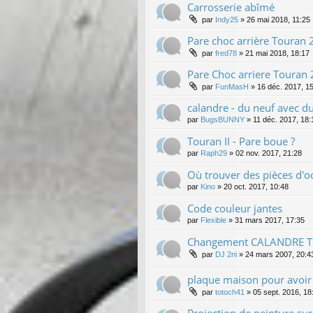
Carrosserie abîmé
par
Indy25
»
26 mai 2018, 11:25
Pare choc arrière Touran
par
fred78
»
21 mai 2018, 18:17
Pare Choc arriere Touran
par
FunMasH
»
16 déc. 2017, 1
calandre - du neuf avec d
par
BugsBUNNY
»
11 déc. 2017, 18:
Touran II - Pare boue ?
par
Raph29
»
02 nov. 2017, 21:28
Où trouver des pièces d'oc
par
Kino
»
20 oct. 2017, 10:48
Code couleur jantes
par
Flexible
»
31 mars 2017, 17:35
Changement CALANDRE 
par
DJ 2ni
»
24 mars 2007, 20:4
plaque maison pour avoir 
par
totoch41
»
05 sept. 2016, 18
Projection de peinture sur