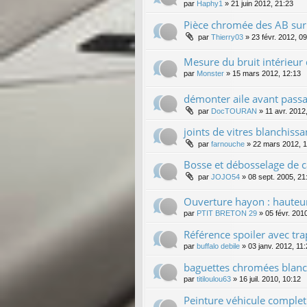
par
Haphy1
»
21 juin 2012, 21:23
Pièce chromée des AB sur
par
Thierry03
»
23 févr. 2012, 0
Mesure du bruit intérieur
par
Monster
»
15 mars 2012, 12:13
démonter aile avant pass
par
DocTOURAN
»
11 avr. 2012
joints de vitres blanchissa
par
farnouche
»
22 mars 2012, 1
Bosse et débosselage de c
par
JOJO54
»
08 sept. 2005, 21
Ouverture hayon : hauteur
par
PTIT BRETON 29
»
05 févr. 201
Référence spoiler avec tra
par
buffalo debile
»
03 janv. 2012, 11
baguettes chromées blanc
par
titiloulou63
»
16 juil. 2010, 10:12
Peinture véhicule complet 