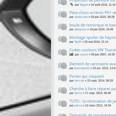
par
Miguel
»
24 août 2016, 11:10
Pare-chocs arrières Ph1 e
par
simba.web
»
03 juin 2015, 09:28
boule de remorque et bar
par
alphaman
»
19 juin 2016, 16:48
Montage spoiler de hayon
par
Sly83
»
20 mai 2016, 21:14
Codes couleurs VW Toura
par
cassis
»
09 juin 2007, 16:29
Element de carosserie ava
par
jeanmarie91
»
23 avr. 2015, 14:5
Portes qui claquent
par
Hercule
»
23 sept. 2014, 08:29
Cherche à faire réparer p
par
iherve
»
17 sept. 2014, 08:46
TUTO : la rénovation de jan
par
pdcsq
»
12 mars 2012, 19:34
Demande de renseignement