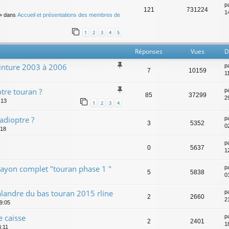
p
121
731224
14
» dans
Accueil et présentations des membres de
1
2
3
4
5
Réponses
Vues
D
einture 2003 à 2006
p
7
10159
1
otre touran ?
p
85
37299
2
:13
1
2
3
4
dioptre ?
p
3
5352
0
:18
p
0
5637
1
ayon complet "touran phase 1 "
p
5
5838
0
alandre du bas touran 2015 rline
p
2
2660
2
9:05
 caisse
p
2
2401
1
4:11