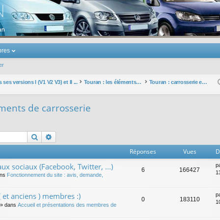
u Volkswagen Touran
res
er
ses versions I (V1 V2 V3) et II ...
Touran : les éléments et équipements extérieurs et intérieurs
Touran : carrosserie et éléments de carrosserie
éments de carrosserie
Rechercher
Recherche avancée
Réponses
Vues
D
ux sociaux (Facebook, Twitter, ...)
p
6
166427
1
ans
Fonctionnement du site : avis, demande,
 et anciens ) membres :)
p
0
183110
1
» dans
Accueil et présentations des membres de