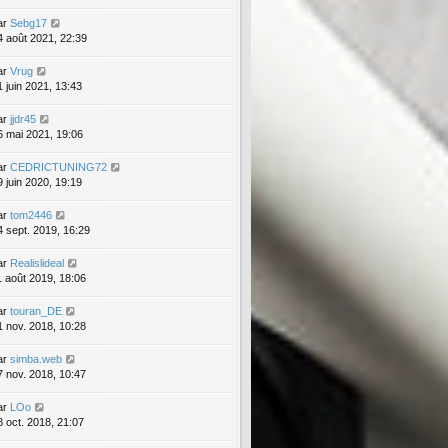
ar
Sebg17
4 août 2021, 22:39
ar
Vrug
1 juin 2021, 13:43
ar
jjdr45
6 mai 2021, 19:06
ar
CEDRICTUNING72
9 juin 2020, 19:19
ar
tom2446
4 sept. 2019, 16:29
ar
Realislideal
1 août 2019, 18:06
ar
touran_DE
1 nov. 2018, 10:28
ar
simba.web
7 nov. 2018, 10:47
ar
LOo
8 oct. 2018, 21:07