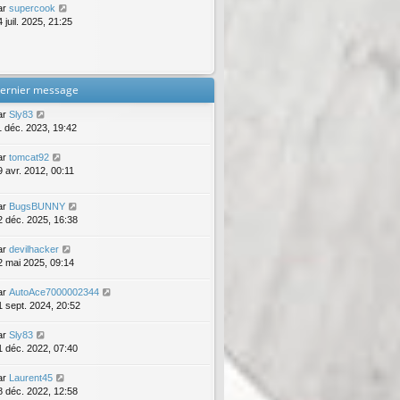
ar
supercook
 juil. 2025, 21:25
ernier message
ar
Sly83
1 déc. 2023, 19:42
ar
tomcat92
9 avr. 2012, 00:11
ar
BugsBUNNY
2 déc. 2025, 16:38
ar
devilhacker
2 mai 2025, 09:14
ar
AutoAce7000002344
1 sept. 2024, 20:52
ar
Sly83
1 déc. 2022, 07:40
ar
Laurent45
8 déc. 2022, 12:58