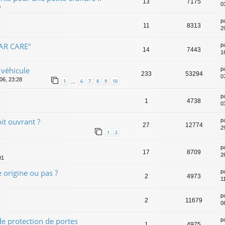
13
7175
0
9
p
11
8313
29
AR CARE"
p
14
7443
16
 véhicule
p
233
53294
07
006, 23:28
1
6
7
8
9
10
…
p
1
4738
0
oit ouvrant ?
p
27
12774
2
1
2
p
17
8709
2
01
e origine ou pas ?
p
2
4973
1
p
2
11679
0
de protection de portes
p
1
4975