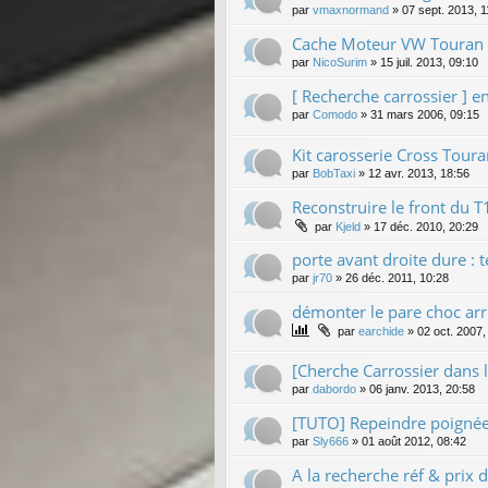
par
vmaxnormand
»
07 sept. 2013, 1
Cache Moteur VW Touran 
par
NicoSurim
»
15 juil. 2013, 09:10
[ Recherche carrossier ] e
par
Comodo
»
31 mars 2006, 09:15
Kit carosserie Cross Toura
par
BobTaxi
»
12 avr. 2013, 18:56
Reconstruire le front du T
par
Kjeld
»
17 déc. 2010, 20:29
porte avant droite dure : 
par
jr70
»
26 déc. 2011, 10:28
démonter le pare choc arr
par
earchide
»
02 oct. 2007,
[Cherche Carrossier dans l
par
dabordo
»
06 janv. 2013, 20:58
[TUTO] Repeindre poignée
par
Sly666
»
01 août 2012, 08:42
A la recherche réf & prix