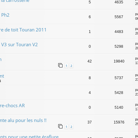
5
4635
2
t Ph2
p
6
5567
06
re de toit Touran 2011
p
1
4483
2
 V3 sur Touran V2
p
0
5298
2
n
p
42
19840
1
1
2
nt
p
8
5737
2
4
p
4
5428
2
are-chocs AR
p
0
5140
1
te alu pour les nuls !!
p
37
15976
2
1
2
s pour une petite éraflure ..
p