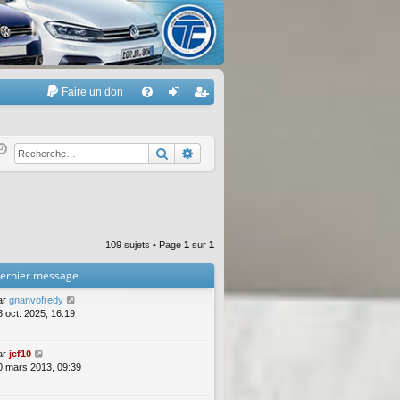
Faire un don
A
FA
on
’e
Q
ne
nr
Rechercher
Recherche avancée
xi
eg
on
ist
re
109 sujets • Page
1
sur
1
r
ernier message
ar
gnanvofredy
3 oct. 2025, 16:19
ar
jef10
0 mars 2013, 09:39