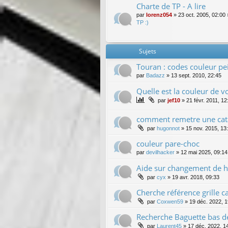
Charte de TP - A lire
par
lorenz054
»
23 oct. 2005, 02:00
TP :)
Sujets
Touran : codes couleur p
par
Badazz
»
13 sept. 2010, 22:45
Quelle est la couleur de v
par
jef10
»
21 févr. 2011, 12
comment remetre une cata
par
hugonnot
»
15 nov. 2015, 13
couleur pare-choc
par
devilhacker
»
12 mai 2025, 09:14
Aide sur changement de h
par
cyx
»
19 avr. 2018, 09:33
Cherche référence grille c
par
Coxwen59
»
19 déc. 2022, 1
Recherche Baguette bas de
par
Laurent45
»
17 déc. 2022, 1