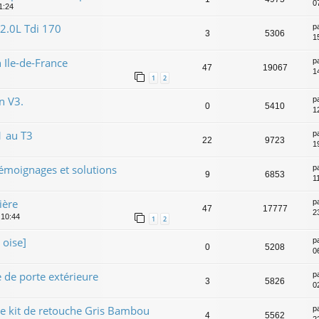
0
1:24
2.0L Tdi 170
p
3
5306
15
n Ile-de-France
p
47
19067
1
1
2
n V3.
p
0
5410
1
1 au T3
p
22
9723
1
témoignages et solutions
p
9
6853
1
ière
p
47
17777
2
 10:44
1
2
 oise]
p
0
5208
0
 de porte extérieure
p
3
5826
0
 de kit de retouche Gris Bambou
p
4
5562