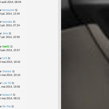
3 août 2014, 08:04
ar
farnouche
 juil. 2014, 13:34
ar
lepoulpe
 juil. 2014, 07:24
ar
Jiem
 juil. 2014, 22:59
ar
fab01
3 juin 2014, 15:57
ar
LVS
9 mai 2014, 18:42
ar
Shimtar
6 mai 2014, 20:10
ar
Loic 50
1 mai 2014, 19:56
ar
laulauc4
6 mai 2014, 08:21
ar
Mc Rai