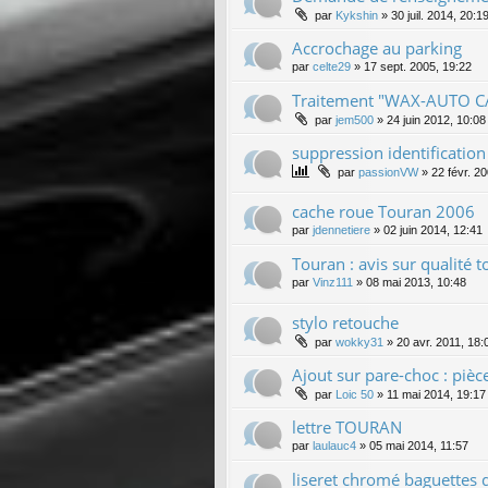
par
Kykshin
»
30 juil. 2014, 20:1
Accrochage au parking
par
celte29
»
17 sept. 2005, 19:22
Traitement "WAX-AUTO C
par
jem500
»
24 juin 2012, 10:08
suppression identification
par
passionVW
»
22 févr. 2
cache roue Touran 2006
par
jdennetiere
»
02 juin 2014, 12:41
Touran : avis sur qualité t
par
Vinz111
»
08 mai 2013, 10:48
stylo retouche
par
wokky31
»
20 avr. 2011, 18:
Ajout sur pare-choc : pièc
par
Loic 50
»
11 mai 2014, 19:17
lettre TOURAN
par
laulauc4
»
05 mai 2014, 11:57
liseret chromé baguettes 