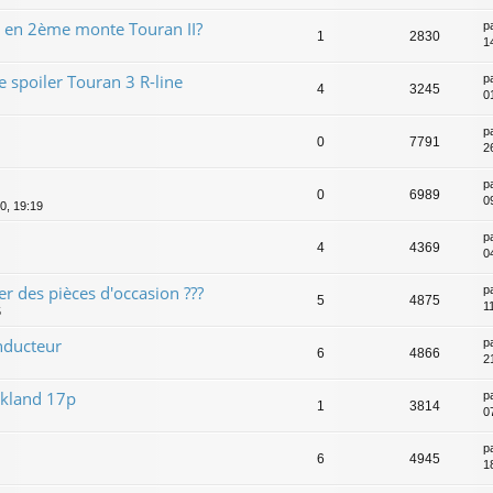
 en 2ème monte Touran II?
p
1
2830
1
 spoiler Touran 3 R-line
p
4
3245
0
p
0
7791
2
p
0
6989
0
20, 19:19
p
4
4369
0
 des pièces d'occasion ???
p
5
4875
1
5
nducteur
p
6
4866
2
akland 17p
p
1
3814
0
p
6
4945
1