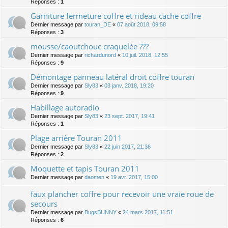
Réponses :
1
Garniture fermeture coffre et rideau cache coffre
Dernier message par
touran_DE
«
07 août 2018, 09:58
Réponses :
3
mousse/caoutchouc craquelée ???
Dernier message par
richardunord
«
10 juil. 2018, 12:55
Réponses :
9
Démontage panneau latéral droit coffre touran
Dernier message par
Sly83
«
03 janv. 2018, 19:20
Réponses :
9
Habillage autoradio
Dernier message par
Sly83
«
23 sept. 2017, 19:41
Réponses :
1
Plage arrière Touran 2011
Dernier message par
Sly83
«
22 juin 2017, 21:36
Réponses :
2
Moquette et tapis Touran 2011
Dernier message par
daomen
«
19 avr. 2017, 15:00
faux plancher coffre pour recevoir une vraie roue de
secours
Dernier message par
BugsBUNNY
«
24 mars 2017, 11:51
Réponses :
6