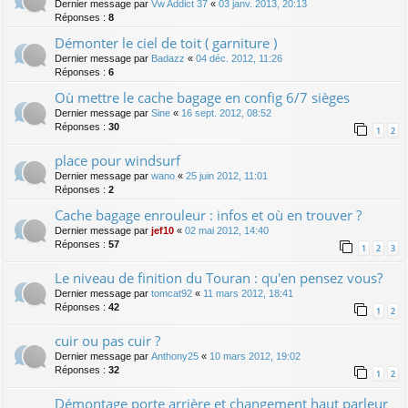
Dernier message par
Vw Addict 37
«
03 janv. 2013, 20:13
Réponses :
8
Démonter le ciel de toit ( garniture )
Dernier message par
Badazz
«
04 déc. 2012, 11:26
Réponses :
6
Où mettre le cache bagage en config 6/7 sièges
Dernier message par
Sine
«
16 sept. 2012, 08:52
Réponses :
30
1
2
place pour windsurf
Dernier message par
wano
«
25 juin 2012, 11:01
Réponses :
2
Cache bagage enrouleur : infos et où en trouver ?
Dernier message par
jef10
«
02 mai 2012, 14:40
Réponses :
57
1
2
3
Le niveau de finition du Touran : qu'en pensez vous?
Dernier message par
tomcat92
«
11 mars 2012, 18:41
Réponses :
42
1
2
cuir ou pas cuir ?
Dernier message par
Anthony25
«
10 mars 2012, 19:02
Réponses :
32
1
2
Démontage porte arrière et changement haut parleur