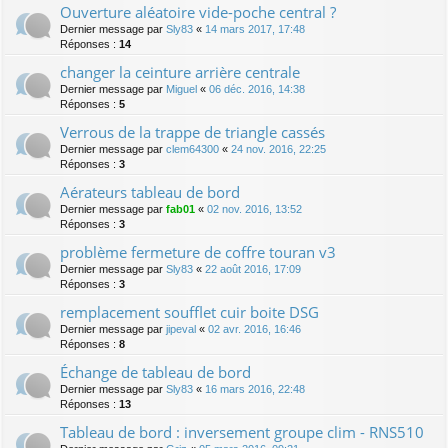
Ouverture aléatoire vide-poche central ?
Dernier message par
Sly83
«
14 mars 2017, 17:48
Réponses :
14
changer la ceinture arrière centrale
Dernier message par
Miguel
«
06 déc. 2016, 14:38
Réponses :
5
Verrous de la trappe de triangle cassés
Dernier message par
clem64300
«
24 nov. 2016, 22:25
Réponses :
3
Aérateurs tableau de bord
Dernier message par
fab01
«
02 nov. 2016, 13:52
Réponses :
3
problème fermeture de coffre touran v3
Dernier message par
Sly83
«
22 août 2016, 17:09
Réponses :
3
remplacement soufflet cuir boite DSG
Dernier message par
jipeval
«
02 avr. 2016, 16:46
Réponses :
8
Échange de tableau de bord
Dernier message par
Sly83
«
16 mars 2016, 22:48
Réponses :
13
Tableau de bord : inversement groupe clim - RNS510