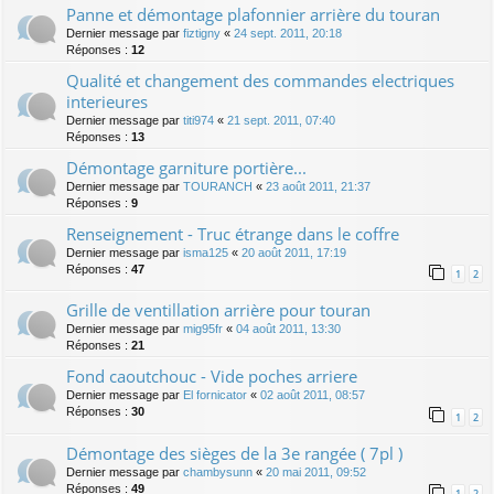
Panne et démontage plafonnier arrière du touran
Dernier message par
fiztigny
«
24 sept. 2011, 20:18
Réponses :
12
Qualité et changement des commandes electriques
interieures
Dernier message par
titi974
«
21 sept. 2011, 07:40
Réponses :
13
Démontage garniture portière...
Dernier message par
TOURANCH
«
23 août 2011, 21:37
Réponses :
9
Renseignement - Truc étrange dans le coffre
Dernier message par
isma125
«
20 août 2011, 17:19
Réponses :
47
1
2
Grille de ventillation arrière pour touran
Dernier message par
mig95fr
«
04 août 2011, 13:30
Réponses :
21
Fond caoutchouc - Vide poches arriere
Dernier message par
El fornicator
«
02 août 2011, 08:57
Réponses :
30
1
2
Démontage des sièges de la 3e rangée ( 7pl )
Dernier message par
chambysunn
«
20 mai 2011, 09:52
Réponses :
49
1
2