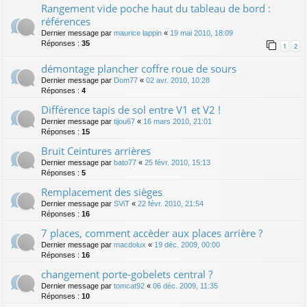
Rangement vide poche haut du tableau de bord :
références
Dernier message par
maurice lappin
«
19 mai 2010, 18:09
Réponses :
35
1
2
démontage plancher coffre roue de sours
Dernier message par
Dom77
«
02 avr. 2010, 10:28
Réponses :
4
Différence tapis de sol entre V1 et V2 !
Dernier message par
tijou67
«
16 mars 2010, 21:01
Réponses :
15
Bruit Ceintures arrières
Dernier message par
bato77
«
25 févr. 2010, 15:13
Réponses :
5
Remplacement des sièges
Dernier message par
SViT
«
22 févr. 2010, 21:54
Réponses :
16
7 places, comment accèder aux places arrière ?
Dernier message par
macdolux
«
19 déc. 2009, 00:00
Réponses :
16
changement porte-gobelets central ?
Dernier message par
tomcat92
«
06 déc. 2009, 11:35
Réponses :
10