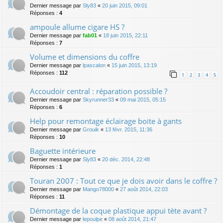
Dernier message par
Sly83
«
20 juin 2015, 09:01
Réponses :
4
ampoule allume cigare HS ?
Dernier message par
fab01
«
18 juin 2015, 22:11
Réponses :
7
Volume et dimensions du coffre
Dernier message par
lpascalon
«
15 juin 2015, 13:19
Réponses :
112
1
2
3
4
5
Accoudoir central : réparation possible ?
Dernier message par
Skyrunner33
«
09 mai 2015, 05:15
Réponses :
6
Help pour remontage éclairage boite à gants
Dernier message par
Grouik
«
13 févr. 2015, 11:36
Réponses :
10
Baguette intérieure
Dernier message par
Sly83
«
20 déc. 2014, 22:48
Réponses :
1
Touran 2007 : Tout ce que je dois avoir dans le coffre ?
Dernier message par
Mango78000
«
27 août 2014, 22:03
Réponses :
11
Démontage de la coque plastique appui tète avant ?
Dernier message par
lepoulpe
«
08 août 2014, 21:47