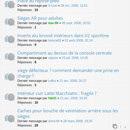
Place au repose-pied
Dernier message par
S-Line
«
08 oct. 2008, 13:51
Réponses :
10
Sièges AR pour adultes
Dernier message par
dav-86
«
08 sept. 2008, 20:52
Réponses :
1
Inserts alu brossé intérieurs dans V2 sportline
Dernier message par
tomcat92
«
01 août 2008, 02:14
Réponses :
9
Compartiment au dessus de la console centrale
Dernier message par
clayton
«
23 juil. 2008, 13:45
Réponses :
8
siege défecteux ? comment demander une prise en
charge ?
Dernier message par
zafira
«
21 avr. 2008, 20:27
Réponses :
3
Intérieur cuir Latte Macchiatto : fragile ?
Dernier message par
fab01
«
21 avr. 2008, 16:29
Réponses :
16
Caches pour bouche de ventilation arrière sous les
sièges
Dernier message par
domchfr
«
28 mars 2008, 19:33
Réponses :
28
1
2