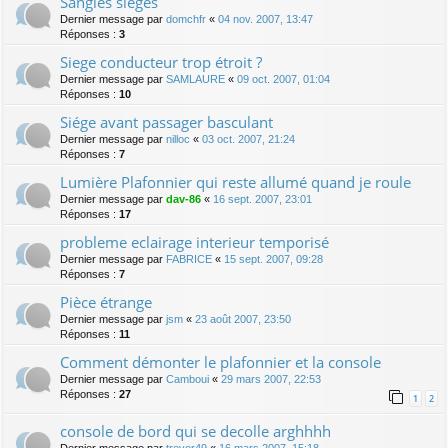
Sangles sièges
Dernier message par
domchfr
«
04 nov. 2007, 13:47
Réponses :
3
Siege conducteur trop étroit ?
Dernier message par
SAMLAURE
«
09 oct. 2007, 01:04
Réponses :
10
Siége avant passager basculant
Dernier message par
nilloc
«
03 oct. 2007, 21:24
Réponses :
7
Lumière Plafonnier qui reste allumé quand je roule
Dernier message par
dav-86
«
16 sept. 2007, 23:01
Réponses :
17
probleme eclairage interieur temporisé
Dernier message par
FABRICE
«
15 sept. 2007, 09:28
Réponses :
7
Pièce étrange
Dernier message par
jsm
«
23 août 2007, 23:50
Réponses :
11
Comment démonter le plafonnier et la console
Dernier message par
Camboui
«
29 mars 2007, 22:53
Réponses :
27
1
2
console de bord qui se decolle arghhhh