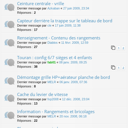
Ceinture centrale - vrille
Dernier message par
Azkaban
«
27 juin 2009, 23:34
Réponses :
2
Capteur derrière la trappe sur le tableau de bord
Dernier message par
cle
«
17 juin 2009, 11:38
Réponses :
17
Renseignement - Contenu des rangements
Dernier message par
Diablos
«
11 févr. 2009, 12:59
Réponses :
27
1
2
Touran : config 6/7 sièges et 4 enfants
Dernier message par
fab01
«
08 janv. 2009, 09:25
Réponses :
38
1
2
Démontage grille HP+aérateur planche de bord
Dernier message par
MELR
«
06 janv. 2009, 07:36
Réponses :
8
Cache du levier de vitesse
Dernier message par
fxp2008
«
12 déc. 2008, 23:04
Réponses :
13
Information - Rangements et bricolages
Dernier message par
MELR
«
20 nov. 2008, 06:18
Réponses :
22