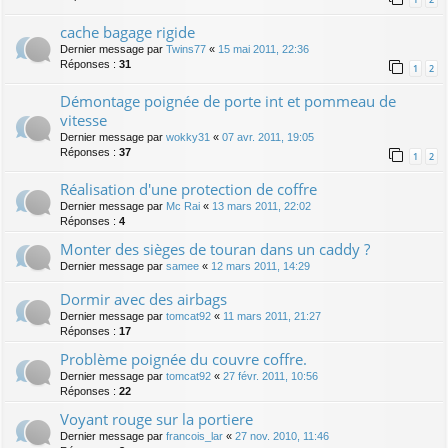
cache bagage rigide
Dernier message par
Twins77
«
15 mai 2011, 22:36
Réponses :
31
1
2
Démontage poignée de porte int et pommeau de
vitesse
Dernier message par
wokky31
«
07 avr. 2011, 19:05
Réponses :
37
1
2
Réalisation d'une protection de coffre
Dernier message par
Mc Rai
«
13 mars 2011, 22:02
Réponses :
4
Monter des sièges de touran dans un caddy ?
Dernier message par
samee
«
12 mars 2011, 14:29
Dormir avec des airbags
Dernier message par
tomcat92
«
11 mars 2011, 21:27
Réponses :
17
Problème poignée du couvre coffre.
Dernier message par
tomcat92
«
27 févr. 2011, 10:56
Réponses :
22
Voyant rouge sur la portiere
Dernier message par
francois_lar
«
27 nov. 2010, 11:46