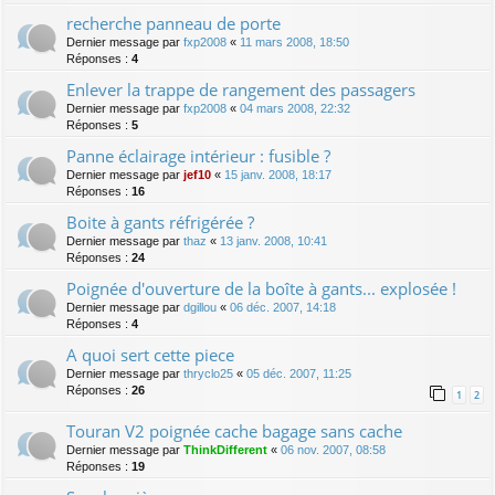
recherche panneau de porte
Dernier message par
fxp2008
«
11 mars 2008, 18:50
Réponses :
4
Enlever la trappe de rangement des passagers
Dernier message par
fxp2008
«
04 mars 2008, 22:32
Réponses :
5
Panne éclairage intérieur : fusible ?
Dernier message par
jef10
«
15 janv. 2008, 18:17
Réponses :
16
Boite à gants réfrigérée ?
Dernier message par
thaz
«
13 janv. 2008, 10:41
Réponses :
24
Poignée d'ouverture de la boîte à gants... explosée !
Dernier message par
dgillou
«
06 déc. 2007, 14:18
Réponses :
4
A quoi sert cette piece
Dernier message par
thryclo25
«
05 déc. 2007, 11:25
Réponses :
26
1
2
Touran V2 poignée cache bagage sans cache
Dernier message par
ThinkDifferent
«
06 nov. 2007, 08:58
Réponses :
19