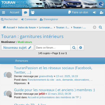
TouranPassion
Accueil
Faire un don
Le forum des propriétaires ou futurs acquéreurs du Volkswagen Touran
cc
Rechercher
or
Connexion
e
S’enregistrer
on
’e
ès
u
m
ne
nr
R
Accueil
Index du forum
Le touran dans ses versions I (V1 V2 V3) et II ...
Touran : les éléments et équipements extérieurs et intérieurs
Touran : garnitures intérieurs
e
ra
m
br
xi
eg
Touran : garnitures intérieurs
c
pi
s
es
on
ist
Modérateur :
Modérateurs
h
Rechercher
Recherche av
Nouveau sujet
de
re
e
r
145 sujets • Page
1
sur
1
r
c
Annonces
h
TouranPassion et les réseaux sociaux (Facebook,
e
Twitter, ...)
r
Dernier message par
gnanvofredy
«
13 oct. 2025, 16:19
Posté dans
Fonctionnement du site : avis, demande, observations, ...
Réponses :
6
Guide pour les nouveaux ( et anciens ) membres :)
Dernier message par
jef10
«
10 mars 2013, 09:39
Posté dans
Accueil et présentations des membres de TP :)