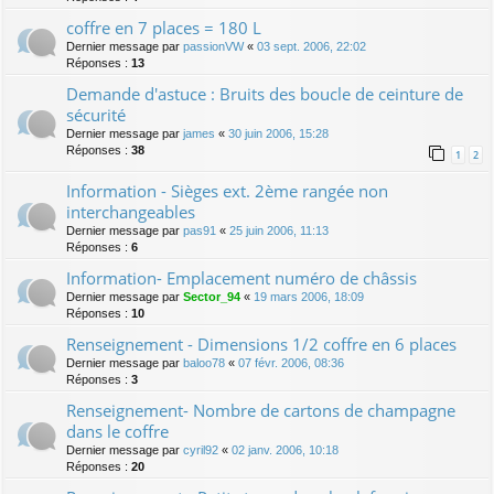
coffre en 7 places = 180 L
Dernier message par
passionVW
«
03 sept. 2006, 22:02
Réponses :
13
Demande d'astuce : Bruits des boucle de ceinture de
sécurité
Dernier message par
james
«
30 juin 2006, 15:28
Réponses :
38
1
2
Information - Sièges ext. 2ème rangée non
interchangeables
Dernier message par
pas91
«
25 juin 2006, 11:13
Réponses :
6
Information- Emplacement numéro de châssis
Dernier message par
Sector_94
«
19 mars 2006, 18:09
Réponses :
10
Renseignement - Dimensions 1/2 coffre en 6 places
Dernier message par
baloo78
«
07 févr. 2006, 08:36
Réponses :
3
Renseignement- Nombre de cartons de champagne
dans le coffre
Dernier message par
cyril92
«
02 janv. 2006, 10:18
Réponses :
20