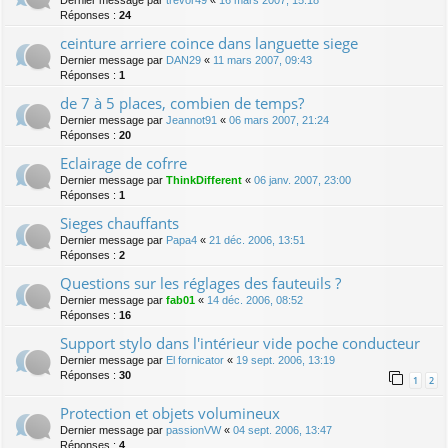
Dernier message par
trevor49
«
16 mars 2007, 15:18
Réponses :
24
ceinture arriere coince dans languette siege
Dernier message par
DAN29
«
11 mars 2007, 09:43
Réponses :
1
de 7 à 5 places, combien de temps?
Dernier message par
Jeannot91
«
06 mars 2007, 21:24
Réponses :
20
Eclairage de cofrre
Dernier message par
ThinkDifferent
«
06 janv. 2007, 23:00
Réponses :
1
Sieges chauffants
Dernier message par
Papa4
«
21 déc. 2006, 13:51
Réponses :
2
Questions sur les réglages des fauteuils ?
Dernier message par
fab01
«
14 déc. 2006, 08:52
Réponses :
16
Support stylo dans l'intérieur vide poche conducteur
Dernier message par
El fornicator
«
19 sept. 2006, 13:19
Réponses :
30
1
2
Protection et objets volumineux
Dernier message par
passionVW
«
04 sept. 2006, 13:47
Réponses :
4