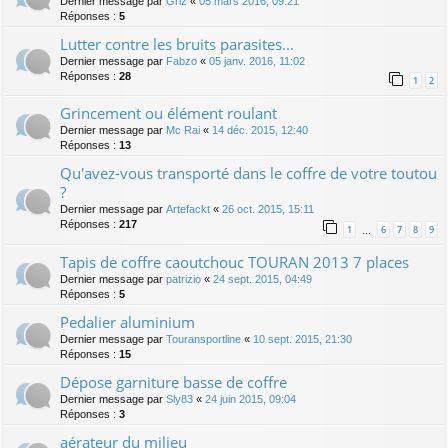
Dernier message par
Griz
«
05 mars 2016, 09:21
Réponses :
5
Lutter contre les bruits parasites...
Dernier message par
Fabzo
«
05 janv. 2016, 11:02
Réponses :
28
1
2
Grincement ou élément roulant
Dernier message par
Mc Rai
«
14 déc. 2015, 12:40
Réponses :
13
Qu'avez-vous transporté dans le coffre de votre toutou
?
Dernier message par
Artefackt
«
26 oct. 2015, 15:11
Réponses :
217
1
6
7
8
9
…
Tapis de coffre caoutchouc TOURAN 2013 7 places
Dernier message par
patrizio
«
24 sept. 2015, 04:49
Réponses :
5
Pedalier aluminium
Dernier message par
Touransportline
«
10 sept. 2015, 21:30
Réponses :
15
Dépose garniture basse de coffre
Dernier message par
Sly83
«
24 juin 2015, 09:04
Réponses :
3
aérateur du milieu