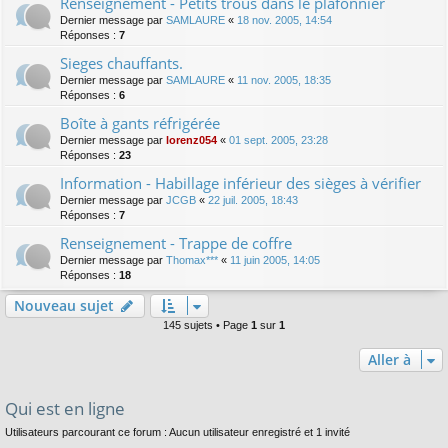
Renseignement - Petits trous dans le plafonnier
Dernier message par
SAMLAURE
«
18 nov. 2005, 14:54
Réponses :
7
Sieges chauffants.
Dernier message par
SAMLAURE
«
11 nov. 2005, 18:35
Réponses :
6
Boîte à gants réfrigérée
Dernier message par
lorenz054
«
01 sept. 2005, 23:28
Réponses :
23
Information - Habillage inférieur des sièges à vérifier
Dernier message par
JCGB
«
22 juil. 2005, 18:43
Réponses :
7
Renseignement - Trappe de coffre
Dernier message par
Thomax***
«
11 juin 2005, 14:05
Réponses :
18
Nouveau sujet
145 sujets • Page
1
sur
1
Aller à
Qui est en ligne
Utilisateurs parcourant ce forum : Aucun utilisateur enregistré et 1 invité