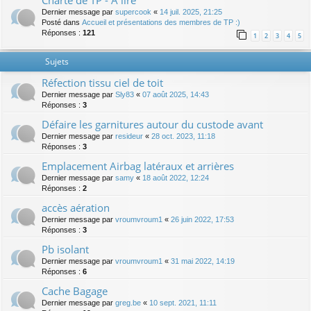
Charte de TP - A lire
Dernier message par
supercook
«
14 juil. 2025, 21:25
Posté dans
Accueil et présentations des membres de TP :)
Réponses :
121
1
2
3
4
5
Sujets
Réfection tissu ciel de toit
Dernier message par
Sly83
«
07 août 2025, 14:43
Réponses :
3
Défaire les garnitures autour du custode avant
Dernier message par
resideur
«
28 oct. 2023, 11:18
Réponses :
3
Emplacement Airbag latéraux et arrières
Dernier message par
samy
«
18 août 2022, 12:24
Réponses :
2
accès aération
Dernier message par
vroumvroum1
«
26 juin 2022, 17:53
Réponses :
3
Pb isolant
Dernier message par
vroumvroum1
«
31 mai 2022, 14:19
Réponses :
6
Cache Bagage
Dernier message par
greg.be
«
10 sept. 2021, 11:11