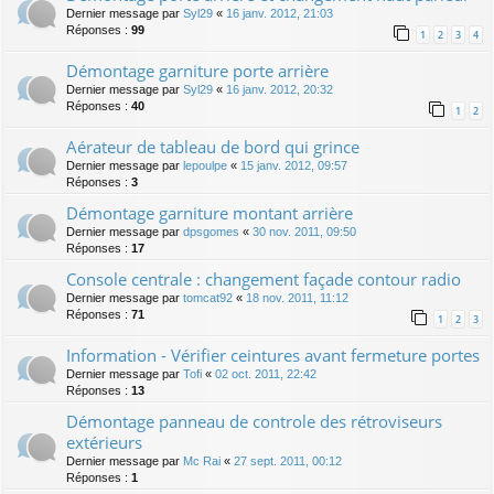
Dernier message par
Syl29
«
16 janv. 2012, 21:03
Réponses :
99
1
2
3
4
Démontage garniture porte arrière
Dernier message par
Syl29
«
16 janv. 2012, 20:32
Réponses :
40
1
2
Aérateur de tableau de bord qui grince
Dernier message par
lepoulpe
«
15 janv. 2012, 09:57
Réponses :
3
Démontage garniture montant arrière
Dernier message par
dpsgomes
«
30 nov. 2011, 09:50
Réponses :
17
Console centrale : changement façade contour radio
Dernier message par
tomcat92
«
18 nov. 2011, 11:12
Réponses :
71
1
2
3
Information - Vérifier ceintures avant fermeture portes
Dernier message par
Tofi
«
02 oct. 2011, 22:42
Réponses :
13
Démontage panneau de controle des rétroviseurs
extérieurs
Dernier message par
Mc Rai
«
27 sept. 2011, 00:12
Réponses :
1