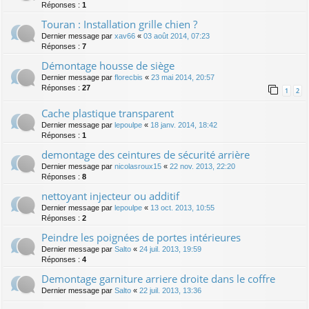
Réponses :
1
Touran : Installation grille chien ?
Dernier message par
xav66
«
03 août 2014, 07:23
Réponses :
7
Démontage housse de siège
Dernier message par
florecbis
«
23 mai 2014, 20:57
Réponses :
27
1
2
Cache plastique transparent
Dernier message par
lepoulpe
«
18 janv. 2014, 18:42
Réponses :
1
demontage des ceintures de sécurité arrière
Dernier message par
nicolasroux15
«
22 nov. 2013, 22:20
Réponses :
8
nettoyant injecteur ou additif
Dernier message par
lepoulpe
«
13 oct. 2013, 10:55
Réponses :
2
Peindre les poignées de portes intérieures
Dernier message par
Salto
«
24 juil. 2013, 19:59
Réponses :
4
Demontage garniture arriere droite dans le coffre
Dernier message par
Salto
«
22 juil. 2013, 13:36