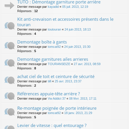
TUTO : Démontage garniture porte arrière
Dernier message par
kayadid
«
05 juil. 2013, 12:19
Réponses :
12
Kit anti-crevaison et accessoires présents dans le
touran
Dernier message par
toutouran
«
24 juin 2013, 18:13
Réponses :
4
Demontage boîte à gants
Dernier message par
tomcat92
«
24 juin 2013, 15:30
Réponses :
5
Demontage garnitures ailes arrieres
Dernier message par
TOURANSEIZE
«
27 avr. 2013, 08:59
Réponses :
8
achat ciel de toit et ceinture de sécurité
Dernier message par
tiifi
«
25 avr. 2013, 23:37
Réponses :
2
Références appuie-tête arrière ?
Dernier message par
Vw Addict 37
«
08 févr. 2013, 17:11
Re-montage poignée de porte intérieure
Dernier message par
tomcat92
«
18 janv. 2013, 21:29
Réponses :
5
Levier de vitesse : quel entourage ?