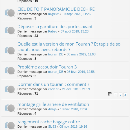
Réponses :
19
CIEL DE TOIT PANORAMIQUE DECHIRE
Dernier message par
mig95fr
«
10 sept. 2020, 11:26
Réponses :
3
Déposer la garniture des portes avant
Dernier message par
Fabzo
«
07 août 2019, 13:23
Réponses :
23
Quelle est la version de mon Touran ? Et tapis de sol
caoutchouc avec rebords ?
Dernier message par
touran_DE
«
08 mars 2019, 11:03
Réponses :
3
Problème accoudoir Touran 3
Dernier message par
touran_DE
«
08 févr. 2019, 12:58
Réponses :
3
Dormir dans un touran : comment ?
Dernier message par
cool1er
«
21 déc. 2018, 21:59
Réponses :
71
1
2
3
montage grille arrière de ventilation
Dernier message par
Avnija
«
10 nov. 2018, 11:34
Réponses :
4
rangement cache bagage coffre
Dernier message par
Sly83
«
08 nov. 2018, 19:16