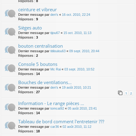
Réponses :
8
ceinture et vibreur
Dernier message par
den's
«
16 oct. 2010, 22:24
Réponses :
9
Sièges auto
Dernier message par
tijou67
«
15 oct. 2010, 11:13
Réponses :
3
bouton centralisation
Dernier message par
titiloulou63
«
09 sept. 2010, 20:44
Réponses :
2
Console 5 boutons
Dernier message par
Mc Rai
«
03 sept. 2010, 10:52
Réponses :
14
Bouches de ventilations...
Dernier message par
den's
«
19 août 2010, 10:21
Réponses :
27
1
2
Information - Le range pièces ...
Dernier message par
tomcat92
«
05 août 2010, 23:41
Réponses :
14
Tableau de bord comment l'entretenir ???
Dernier message par
car36
«
02 août 2010, 11:12
Réponses :
18