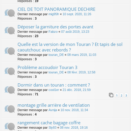
Réponses :
19
CIEL DE TOIT PANORAMIQUE DECHIRE
Dernier message par
mig95fr
«
10 sept. 2020, 11:26
Réponses :
3
Déposer la garniture des portes avant
Dernier message par
Fabzo
«
07 août 2019, 13:23
Réponses :
23
Quelle est la version de mon Touran ? Et tapis de sol
caoutchouc avec rebords ?
Dernier message par
touran_DE
«
08 mars 2019, 11:03
Réponses :
3
Problème accoudoir Touran 3
Dernier message par
touran_DE
«
08 févr. 2019, 12:58
Réponses :
3
Dormir dans un touran : comment ?
Dernier message par
cool1er
«
21 déc. 2018, 21:59
Réponses :
71
1
2
3
montage grille arrière de ventilation
Dernier message par
Avnija
«
10 nov. 2018, 11:34
Réponses :
4
rangement cache bagage coffre
Dernier message par
Sly83
«
08 nov. 2018, 19:16