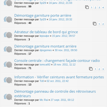
Dernier message par
Syl29
«
16 janv. 2012, 21:03
Réponses :
99
1
2
3
4
Démontage garniture porte arrière
Dernier message par
Syl29
«
16 janv. 2012, 20:32
Réponses :
40
1
2
Aérateur de tableau de bord qui grince
Dernier message par
lepoulpe
«
15 janv. 2012, 09:57
Réponses :
3
Démontage garniture montant arrière
Dernier message par
dpsgomes
«
30 nov. 2011, 09:50
Réponses :
17
Console centrale : changement façade contour radio
Dernier message par
tomcat92
«
18 nov. 2011, 11:12
Réponses :
71
1
2
3
Information - Vérifier ceintures avant fermeture portes
Dernier message par
Tofi
«
02 oct. 2011, 22:42
Réponses :
13
Démontage panneau de controle des rétroviseurs
extérieurs
Dernier message par
Mc Rai
«
27 sept. 2011, 00:12
Réponses :
1