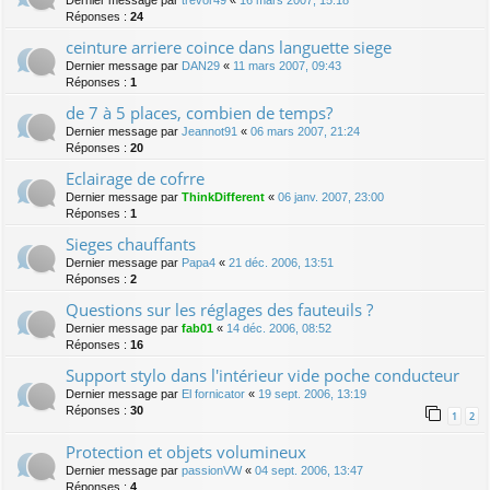
Dernier message par
trevor49
«
16 mars 2007, 15:18
Réponses :
24
ceinture arriere coince dans languette siege
Dernier message par
DAN29
«
11 mars 2007, 09:43
Réponses :
1
de 7 à 5 places, combien de temps?
Dernier message par
Jeannot91
«
06 mars 2007, 21:24
Réponses :
20
Eclairage de cofrre
Dernier message par
ThinkDifferent
«
06 janv. 2007, 23:00
Réponses :
1
Sieges chauffants
Dernier message par
Papa4
«
21 déc. 2006, 13:51
Réponses :
2
Questions sur les réglages des fauteuils ?
Dernier message par
fab01
«
14 déc. 2006, 08:52
Réponses :
16
Support stylo dans l'intérieur vide poche conducteur
Dernier message par
El fornicator
«
19 sept. 2006, 13:19
Réponses :
30
1
2
Protection et objets volumineux
Dernier message par
passionVW
«
04 sept. 2006, 13:47
Réponses :
4