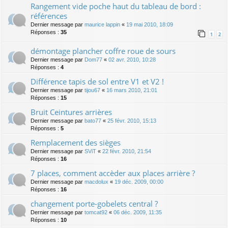
Rangement vide poche haut du tableau de bord :
références
Dernier message par
maurice lappin
«
19 mai 2010, 18:09
Réponses :
35
1
2
démontage plancher coffre roue de sours
Dernier message par
Dom77
«
02 avr. 2010, 10:28
Réponses :
4
Différence tapis de sol entre V1 et V2 !
Dernier message par
tijou67
«
16 mars 2010, 21:01
Réponses :
15
Bruit Ceintures arrières
Dernier message par
bato77
«
25 févr. 2010, 15:13
Réponses :
5
Remplacement des sièges
Dernier message par
SViT
«
22 févr. 2010, 21:54
Réponses :
16
7 places, comment accèder aux places arrière ?
Dernier message par
macdolux
«
19 déc. 2009, 00:00
Réponses :
16
changement porte-gobelets central ?
Dernier message par
tomcat92
«
06 déc. 2009, 11:35
Réponses :
10