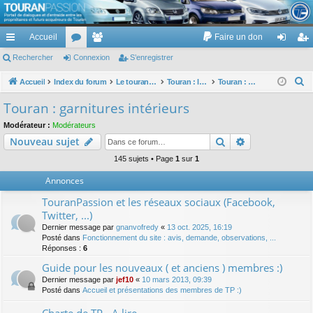
TouranPassion
Accueil
Faire un don
Le forum des propriétaires ou futurs acquéreurs du Volkswagen Touran
cc
Rechercher
or
Connexion
e
S’enregistrer
on
’e
ès
u
m
ne
nr
R
Accueil
Index du forum
Le touran dans ses versions I (V1 V2 V3) et II ...
Touran : les éléments et équipements extérieurs et intérieurs
Touran : garnitures intérieurs
e
ra
m
br
xi
eg
Touran : garnitures intérieurs
c
pi
s
es
on
ist
Modérateur :
Modérateurs
h
Rechercher
Recherche av
Nouveau sujet
de
re
e
r
145 sujets • Page
1
sur
1
r
c
Annonces
h
TouranPassion et les réseaux sociaux (Facebook,
e
Twitter, ...)
r
Dernier message par
gnanvofredy
«
13 oct. 2025, 16:19
Posté dans
Fonctionnement du site : avis, demande, observations, ...
Réponses :
6
Guide pour les nouveaux ( et anciens ) membres :)
Dernier message par
jef10
«
10 mars 2013, 09:39
Posté dans
Accueil et présentations des membres de TP :)