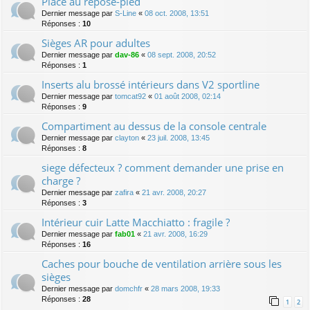
Place au repose-pied
Dernier message par
S-Line
«
08 oct. 2008, 13:51
Réponses :
10
Sièges AR pour adultes
Dernier message par
dav-86
«
08 sept. 2008, 20:52
Réponses :
1
Inserts alu brossé intérieurs dans V2 sportline
Dernier message par
tomcat92
«
01 août 2008, 02:14
Réponses :
9
Compartiment au dessus de la console centrale
Dernier message par
clayton
«
23 juil. 2008, 13:45
Réponses :
8
siege défecteux ? comment demander une prise en
charge ?
Dernier message par
zafira
«
21 avr. 2008, 20:27
Réponses :
3
Intérieur cuir Latte Macchiatto : fragile ?
Dernier message par
fab01
«
21 avr. 2008, 16:29
Réponses :
16
Caches pour bouche de ventilation arrière sous les
sièges
Dernier message par
domchfr
«
28 mars 2008, 19:33
Réponses :
28
1
2