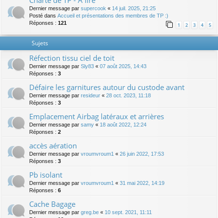
Charte de TP - A lire
Dernier message par
supercook
«
14 juil. 2025, 21:25
Posté dans
Accueil et présentations des membres de TP :)
Réponses :
121
1
2
3
4
5
Sujets
Réfection tissu ciel de toit
Dernier message par
Sly83
«
07 août 2025, 14:43
Réponses :
3
Défaire les garnitures autour du custode avant
Dernier message par
resideur
«
28 oct. 2023, 11:18
Réponses :
3
Emplacement Airbag latéraux et arrières
Dernier message par
samy
«
18 août 2022, 12:24
Réponses :
2
accès aération
Dernier message par
vroumvroum1
«
26 juin 2022, 17:53
Réponses :
3
Pb isolant
Dernier message par
vroumvroum1
«
31 mai 2022, 14:19
Réponses :
6
Cache Bagage
Dernier message par
greg.be
«
10 sept. 2021, 11:11