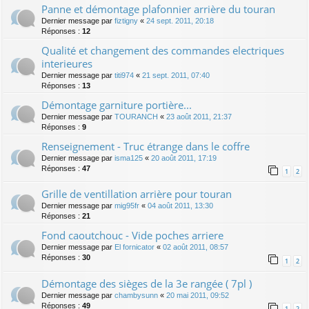
Panne et démontage plafonnier arrière du touran
Dernier message par
fiztigny
«
24 sept. 2011, 20:18
Réponses :
12
Qualité et changement des commandes electriques
interieures
Dernier message par
titi974
«
21 sept. 2011, 07:40
Réponses :
13
Démontage garniture portière...
Dernier message par
TOURANCH
«
23 août 2011, 21:37
Réponses :
9
Renseignement - Truc étrange dans le coffre
Dernier message par
isma125
«
20 août 2011, 17:19
Réponses :
47
1
2
Grille de ventillation arrière pour touran
Dernier message par
mig95fr
«
04 août 2011, 13:30
Réponses :
21
Fond caoutchouc - Vide poches arriere
Dernier message par
El fornicator
«
02 août 2011, 08:57
Réponses :
30
1
2
Démontage des sièges de la 3e rangée ( 7pl )
Dernier message par
chambysunn
«
20 mai 2011, 09:52
Réponses :
49
1
2