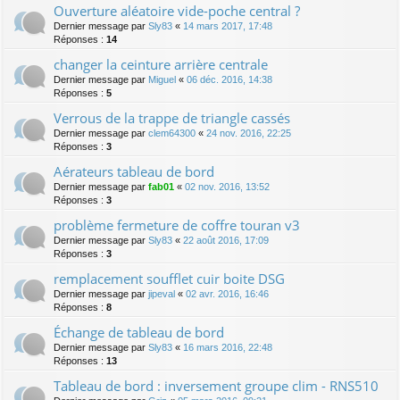
Ouverture aléatoire vide-poche central ?
Dernier message par
Sly83
«
14 mars 2017, 17:48
Réponses :
14
changer la ceinture arrière centrale
Dernier message par
Miguel
«
06 déc. 2016, 14:38
Réponses :
5
Verrous de la trappe de triangle cassés
Dernier message par
clem64300
«
24 nov. 2016, 22:25
Réponses :
3
Aérateurs tableau de bord
Dernier message par
fab01
«
02 nov. 2016, 13:52
Réponses :
3
problème fermeture de coffre touran v3
Dernier message par
Sly83
«
22 août 2016, 17:09
Réponses :
3
remplacement soufflet cuir boite DSG
Dernier message par
jipeval
«
02 avr. 2016, 16:46
Réponses :
8
Échange de tableau de bord
Dernier message par
Sly83
«
16 mars 2016, 22:48
Réponses :
13
Tableau de bord : inversement groupe clim - RNS510