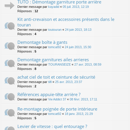
TUTO : Démontage garniture porte arrière
Dernier message par
kayadid
«
05 juil. 2013, 12:19
Réponses :
12
Kit anti-crevaison et accessoires présents dans le
touran
Dernier message par
toutouran
«
24 juin 2013, 18:13
Réponses :
4
Demontage boîte à gants
Dernier message par
tomcat92
«
24 juin 2013, 15:30
Réponses :
5
Demontage garnitures ailes arrieres
Dernier message par
TOURANSEIZE
«
27 avr. 2013, 08:59
Réponses :
8
achat ciel de toit et ceinture de sécurité
Dernier message par
tiifi
«
25 avr. 2013, 23:37
Réponses :
2
Références appuie-tête arrière ?
Dernier message par
Vw Addict 37
«
08 févr. 2013, 17:11
Re-montage poignée de porte intérieure
Dernier message par
tomcat92
«
18 janv. 2013, 21:29
Réponses :
5
Levier de vitesse : quel entourage ?