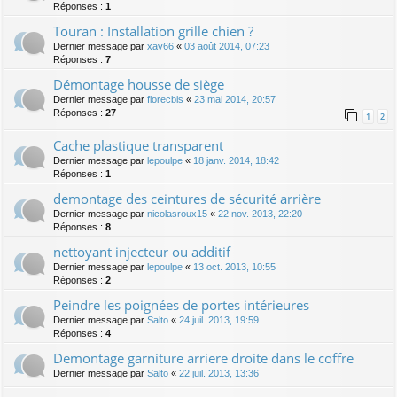
Réponses :
1
Touran : Installation grille chien ?
Dernier message par
xav66
«
03 août 2014, 07:23
Réponses :
7
Démontage housse de siège
Dernier message par
florecbis
«
23 mai 2014, 20:57
Réponses :
27
1
2
Cache plastique transparent
Dernier message par
lepoulpe
«
18 janv. 2014, 18:42
Réponses :
1
demontage des ceintures de sécurité arrière
Dernier message par
nicolasroux15
«
22 nov. 2013, 22:20
Réponses :
8
nettoyant injecteur ou additif
Dernier message par
lepoulpe
«
13 oct. 2013, 10:55
Réponses :
2
Peindre les poignées de portes intérieures
Dernier message par
Salto
«
24 juil. 2013, 19:59
Réponses :
4
Demontage garniture arriere droite dans le coffre
Dernier message par
Salto
«
22 juil. 2013, 13:36