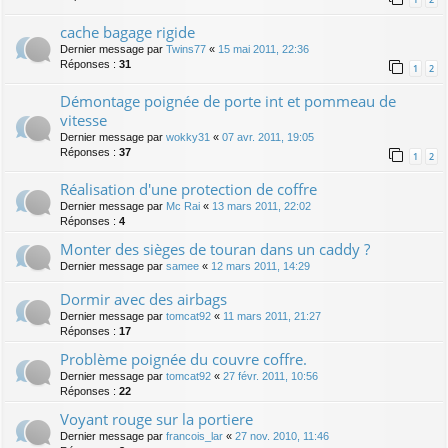
cache bagage rigide
Dernier message par
Twins77
«
15 mai 2011, 22:36
Réponses :
31
1
2
Démontage poignée de porte int et pommeau de
vitesse
Dernier message par
wokky31
«
07 avr. 2011, 19:05
Réponses :
37
1
2
Réalisation d'une protection de coffre
Dernier message par
Mc Rai
«
13 mars 2011, 22:02
Réponses :
4
Monter des sièges de touran dans un caddy ?
Dernier message par
samee
«
12 mars 2011, 14:29
Dormir avec des airbags
Dernier message par
tomcat92
«
11 mars 2011, 21:27
Réponses :
17
Problème poignée du couvre coffre.
Dernier message par
tomcat92
«
27 févr. 2011, 10:56
Réponses :
22
Voyant rouge sur la portiere
Dernier message par
francois_lar
«
27 nov. 2010, 11:46