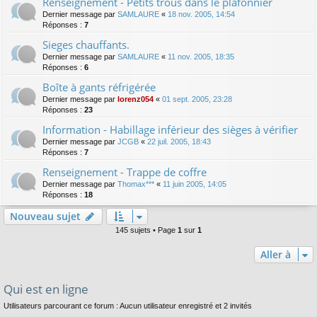
Renseignement - Petits trous dans le plafonnier
Dernier message par
SAMLAURE
«
18 nov. 2005, 14:54
Réponses :
7
Sieges chauffants.
Dernier message par
SAMLAURE
«
11 nov. 2005, 18:35
Réponses :
6
Boîte à gants réfrigérée
Dernier message par
lorenz054
«
01 sept. 2005, 23:28
Réponses :
23
Information - Habillage inférieur des sièges à vérifier
Dernier message par
JCGB
«
22 juil. 2005, 18:43
Réponses :
7
Renseignement - Trappe de coffre
Dernier message par
Thomax***
«
11 juin 2005, 14:05
Réponses :
18
Nouveau sujet
145 sujets • Page
1
sur
1
Aller à
Qui est en ligne
Utilisateurs parcourant ce forum : Aucun utilisateur enregistré et 2 invités