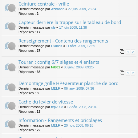
Ceinture centrale - vrille
Dernier message par
Azkaban
«
27 juin 2009, 23:34
Réponses :
2
Capteur derrière la trappe sur le tableau de bord
Dernier message par
cle
«
17 juin 2009, 11:38
Réponses :
17
Renseignement - Contenu des rangements
Dernier message par
Diablos
«
11 févr. 2009, 12:59
Réponses :
27
1
2
Touran : config 6/7 sièges et 4 enfants
Dernier message par
fab01
«
08 janv. 2009, 09:25
Réponses :
38
1
2
Démontage grille HP+aérateur planche de bord
Dernier message par
MELR
«
06 janv. 2009, 07:36
Réponses :
8
Cache du levier de vitesse
Dernier message par
fxp2008
«
12 déc. 2008, 23:04
Réponses :
13
Information - Rangements et bricolages
Dernier message par
MELR
«
20 nov. 2008, 06:18
Réponses :
22