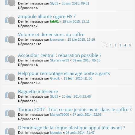
Dernier message par
Sly83
«
20 juin 2015, 09:01
Réponses :
4
ampoule allume cigare HS ?
Dernier message par
fab01
«
18 juin 2015, 22:11
Réponses :
7
Volume et dimensions du coffre
Dernier message par
lpascalon
«
15 juin 2015, 13:19
Réponses :
112
1
2
3
4
5
Accoudoir central : réparation possible ?
Dernier message par
Skyrunner33
«
09 mai 2015, 05:15
Réponses :
6
Help pour remontage éclairage boite à gants
Dernier message par
Grouik
«
13 févr. 2015, 11:36
Réponses :
10
Baguette intérieure
Dernier message par
Sly83
«
20 déc. 2014, 22:48
Réponses :
1
Touran 2007 : Tout ce que je dois avoir dans le coffre ?
Dernier message par
Mango78000
«
27 août 2014, 22:03
Réponses :
11
Démontage de la coque plastique appui tète avant ?
Dernier message par
lepoulpe
«
08 août 2014, 21:47