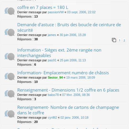
coffre en 7 places = 180 L
Dernier message par
passionVW
«
03 sept. 2006, 22:02
Réponses :
13
Demande d'astuce : Bruits des boucle de ceinture de
sécurité
Dernier message par
james
«
30 juin 2006, 15:28
Réponses :
38
1
2
Information - Sièges ext. 2ème rangée non
interchangeables
Dernier message par
pas91
«
25 juin 2006, 11:13
Réponses :
6
Information- Emplacement numéro de châssis
Dernier message par
Sector_94
«
19 mars 2006, 18:09
Réponses :
10
Renseignement - Dimensions 1/2 coffre en 6 places
Dernier message par
baloo78
«
07 févr. 2006, 08:36
Réponses :
3
Renseignement- Nombre de cartons de champagne
dans le coffre
Dernier message par
cyril92
«
02 janv. 2006, 10:18
Réponses :
20