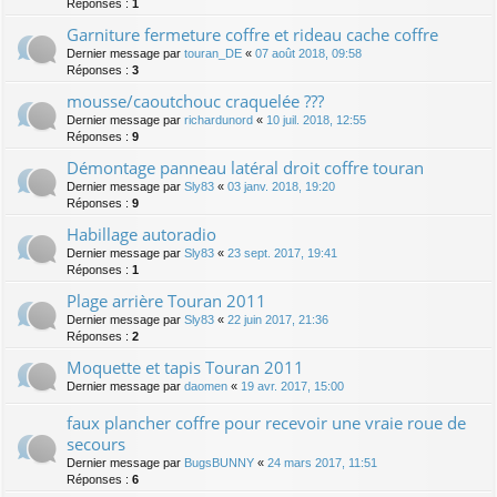
Réponses :
1
Garniture fermeture coffre et rideau cache coffre
Dernier message par
touran_DE
«
07 août 2018, 09:58
Réponses :
3
mousse/caoutchouc craquelée ???
Dernier message par
richardunord
«
10 juil. 2018, 12:55
Réponses :
9
Démontage panneau latéral droit coffre touran
Dernier message par
Sly83
«
03 janv. 2018, 19:20
Réponses :
9
Habillage autoradio
Dernier message par
Sly83
«
23 sept. 2017, 19:41
Réponses :
1
Plage arrière Touran 2011
Dernier message par
Sly83
«
22 juin 2017, 21:36
Réponses :
2
Moquette et tapis Touran 2011
Dernier message par
daomen
«
19 avr. 2017, 15:00
faux plancher coffre pour recevoir une vraie roue de
secours
Dernier message par
BugsBUNNY
«
24 mars 2017, 11:51
Réponses :
6