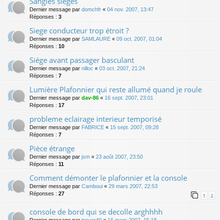
Sangles sièges
Dernier message par
domchfr
«
04 nov. 2007, 13:47
Réponses :
3
Siege conducteur trop étroit ?
Dernier message par
SAMLAURE
«
09 oct. 2007, 01:04
Réponses :
10
Siége avant passager basculant
Dernier message par
nilloc
«
03 oct. 2007, 21:24
Réponses :
7
Lumière Plafonnier qui reste allumé quand je roule
Dernier message par
dav-86
«
16 sept. 2007, 23:01
Réponses :
17
probleme eclairage interieur temporisé
Dernier message par
FABRICE
«
15 sept. 2007, 09:28
Réponses :
7
Pièce étrange
Dernier message par
jsm
«
23 août 2007, 23:50
Réponses :
11
Comment démonter le plafonnier et la console
Dernier message par
Camboui
«
29 mars 2007, 22:53
Réponses :
27
1
2
console de bord qui se decolle arghhhh