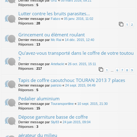
Dernier message par
Griz
«
05 mars 2016, 09:21
Réponses :
5
Lutter contre les bruits parasites...
Dernier message par
Fabzo
«
05 janv. 2016, 11:02
Réponses :
28
1
2
Grincement ou élément roulant
Dernier message par
Mc Rai
«
14 déc. 2015, 12:40
Réponses :
13
Qu'avez-vous transporté dans le coffre de votre toutou
?
Dernier message par
Artefackt
«
26 oct. 2015, 15:11
Réponses :
217
1
6
7
8
9
…
Tapis de coffre caoutchouc TOURAN 2013 7 places
Dernier message par
patrizio
«
24 sept. 2015, 04:49
Réponses :
5
Pedalier aluminium
Dernier message par
Touransportline
«
10 sept. 2015, 21:30
Réponses :
15
Dépose garniture basse de coffre
Dernier message par
Sly83
«
24 juin 2015, 09:04
Réponses :
3
aérateur du milieu