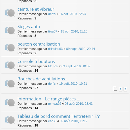
Réponses :
8
ceinture et vibreur
Dernier message par
den's
«
16 oct. 2010, 22:24
Réponses :
9
Sièges auto
Dernier message par
tijou67
«
15 oct. 2010, 11:13
Réponses :
3
bouton centralisation
Dernier message par
titiloulou63
«
09 sept. 2010, 20:44
Réponses :
2
Console 5 boutons
Dernier message par
Mc Rai
«
03 sept. 2010, 10:52
Réponses :
14
Bouches de ventilations...
Dernier message par
den's
«
19 août 2010, 10:21
Réponses :
27
1
2
Information - Le range pièces ...
Dernier message par
tomcat92
«
05 août 2010, 23:41
Réponses :
14
Tableau de bord comment l'entretenir ???
Dernier message par
car36
«
02 août 2010, 11:12
Réponses :
18