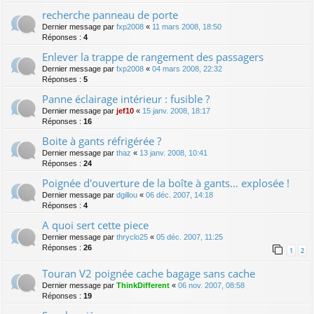
recherche panneau de porte
Dernier message par
fxp2008
«
11 mars 2008, 18:50
Réponses :
4
Enlever la trappe de rangement des passagers
Dernier message par
fxp2008
«
04 mars 2008, 22:32
Réponses :
5
Panne éclairage intérieur : fusible ?
Dernier message par
jef10
«
15 janv. 2008, 18:17
Réponses :
16
Boite à gants réfrigérée ?
Dernier message par
thaz
«
13 janv. 2008, 10:41
Réponses :
24
Poignée d'ouverture de la boîte à gants... explosée !
Dernier message par
dgillou
«
06 déc. 2007, 14:18
Réponses :
4
A quoi sert cette piece
Dernier message par
thryclo25
«
05 déc. 2007, 11:25
Réponses :
26
1
2
Touran V2 poignée cache bagage sans cache
Dernier message par
ThinkDifferent
«
06 nov. 2007, 08:58
Réponses :
19