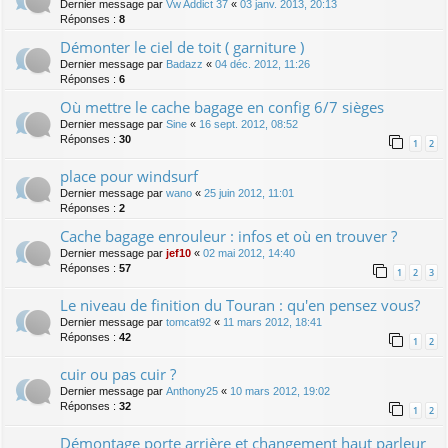
Dernier message par
Vw Addict 37
«
03 janv. 2013, 20:13
Réponses :
8
Démonter le ciel de toit ( garniture )
Dernier message par
Badazz
«
04 déc. 2012, 11:26
Réponses :
6
Où mettre le cache bagage en config 6/7 sièges
Dernier message par
Sine
«
16 sept. 2012, 08:52
Réponses :
30
1
2
place pour windsurf
Dernier message par
wano
«
25 juin 2012, 11:01
Réponses :
2
Cache bagage enrouleur : infos et où en trouver ?
Dernier message par
jef10
«
02 mai 2012, 14:40
Réponses :
57
1
2
3
Le niveau de finition du Touran : qu'en pensez vous?
Dernier message par
tomcat92
«
11 mars 2012, 18:41
Réponses :
42
1
2
cuir ou pas cuir ?
Dernier message par
Anthony25
«
10 mars 2012, 19:02
Réponses :
32
1
2
Démontage porte arrière et changement haut parleur