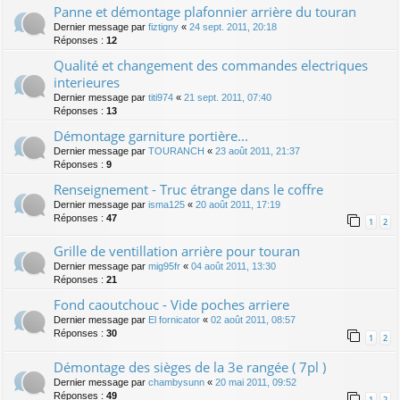
Panne et démontage plafonnier arrière du touran
Dernier message par
fiztigny
«
24 sept. 2011, 20:18
Réponses :
12
Qualité et changement des commandes electriques
interieures
Dernier message par
titi974
«
21 sept. 2011, 07:40
Réponses :
13
Démontage garniture portière...
Dernier message par
TOURANCH
«
23 août 2011, 21:37
Réponses :
9
Renseignement - Truc étrange dans le coffre
Dernier message par
isma125
«
20 août 2011, 17:19
Réponses :
47
1
2
Grille de ventillation arrière pour touran
Dernier message par
mig95fr
«
04 août 2011, 13:30
Réponses :
21
Fond caoutchouc - Vide poches arriere
Dernier message par
El fornicator
«
02 août 2011, 08:57
Réponses :
30
1
2
Démontage des sièges de la 3e rangée ( 7pl )
Dernier message par
chambysunn
«
20 mai 2011, 09:52
Réponses :
49
1
2