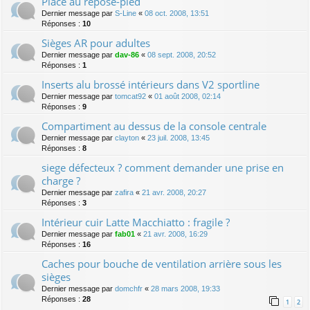
Place au repose-pied
Dernier message par
S-Line
«
08 oct. 2008, 13:51
Réponses :
10
Sièges AR pour adultes
Dernier message par
dav-86
«
08 sept. 2008, 20:52
Réponses :
1
Inserts alu brossé intérieurs dans V2 sportline
Dernier message par
tomcat92
«
01 août 2008, 02:14
Réponses :
9
Compartiment au dessus de la console centrale
Dernier message par
clayton
«
23 juil. 2008, 13:45
Réponses :
8
siege défecteux ? comment demander une prise en
charge ?
Dernier message par
zafira
«
21 avr. 2008, 20:27
Réponses :
3
Intérieur cuir Latte Macchiatto : fragile ?
Dernier message par
fab01
«
21 avr. 2008, 16:29
Réponses :
16
Caches pour bouche de ventilation arrière sous les
sièges
Dernier message par
domchfr
«
28 mars 2008, 19:33
Réponses :
28
1
2