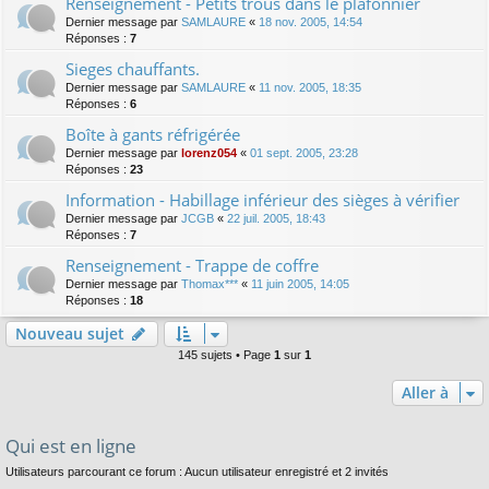
Renseignement - Petits trous dans le plafonnier
Dernier message par
SAMLAURE
«
18 nov. 2005, 14:54
Réponses :
7
Sieges chauffants.
Dernier message par
SAMLAURE
«
11 nov. 2005, 18:35
Réponses :
6
Boîte à gants réfrigérée
Dernier message par
lorenz054
«
01 sept. 2005, 23:28
Réponses :
23
Information - Habillage inférieur des sièges à vérifier
Dernier message par
JCGB
«
22 juil. 2005, 18:43
Réponses :
7
Renseignement - Trappe de coffre
Dernier message par
Thomax***
«
11 juin 2005, 14:05
Réponses :
18
Nouveau sujet
145 sujets • Page
1
sur
1
Aller à
Qui est en ligne
Utilisateurs parcourant ce forum : Aucun utilisateur enregistré et 2 invités