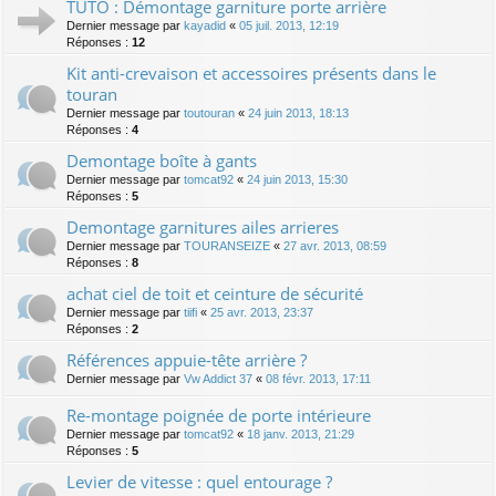
TUTO : Démontage garniture porte arrière
Dernier message par
kayadid
«
05 juil. 2013, 12:19
Réponses :
12
Kit anti-crevaison et accessoires présents dans le
touran
Dernier message par
toutouran
«
24 juin 2013, 18:13
Réponses :
4
Demontage boîte à gants
Dernier message par
tomcat92
«
24 juin 2013, 15:30
Réponses :
5
Demontage garnitures ailes arrieres
Dernier message par
TOURANSEIZE
«
27 avr. 2013, 08:59
Réponses :
8
achat ciel de toit et ceinture de sécurité
Dernier message par
tiifi
«
25 avr. 2013, 23:37
Réponses :
2
Références appuie-tête arrière ?
Dernier message par
Vw Addict 37
«
08 févr. 2013, 17:11
Re-montage poignée de porte intérieure
Dernier message par
tomcat92
«
18 janv. 2013, 21:29
Réponses :
5
Levier de vitesse : quel entourage ?