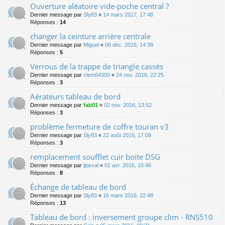
Ouverture aléatoire vide-poche central ?
Dernier message par
Sly83
«
14 mars 2017, 17:48
Réponses :
14
changer la ceinture arrière centrale
Dernier message par
Miguel
«
06 déc. 2016, 14:38
Réponses :
5
Verrous de la trappe de triangle cassés
Dernier message par
clem64300
«
24 nov. 2016, 22:25
Réponses :
3
Aérateurs tableau de bord
Dernier message par
fab01
«
02 nov. 2016, 13:52
Réponses :
3
problème fermeture de coffre touran v3
Dernier message par
Sly83
«
22 août 2016, 17:09
Réponses :
3
remplacement soufflet cuir boite DSG
Dernier message par
jipeval
«
02 avr. 2016, 16:46
Réponses :
8
Échange de tableau de bord
Dernier message par
Sly83
«
16 mars 2016, 22:48
Réponses :
13
Tableau de bord : inversement groupe clim - RNS510