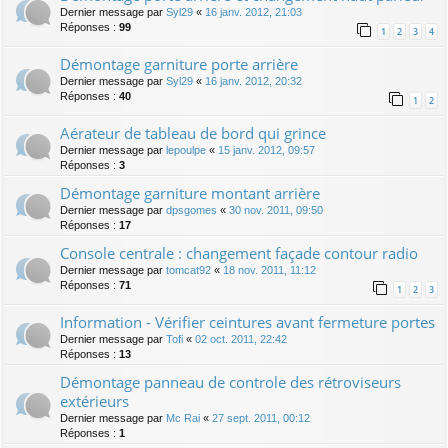
Dernier message par
Syl29
«
16 janv. 2012, 21:03
Réponses :
99
1
2
3
4
Démontage garniture porte arrière
Dernier message par
Syl29
«
16 janv. 2012, 20:32
Réponses :
40
1
2
Aérateur de tableau de bord qui grince
Dernier message par
lepoulpe
«
15 janv. 2012, 09:57
Réponses :
3
Démontage garniture montant arrière
Dernier message par
dpsgomes
«
30 nov. 2011, 09:50
Réponses :
17
Console centrale : changement façade contour radio
Dernier message par
tomcat92
«
18 nov. 2011, 11:12
Réponses :
71
1
2
3
Information - Vérifier ceintures avant fermeture portes
Dernier message par
Tofi
«
02 oct. 2011, 22:42
Réponses :
13
Démontage panneau de controle des rétroviseurs
extérieurs
Dernier message par
Mc Rai
«
27 sept. 2011, 00:12
Réponses :
1