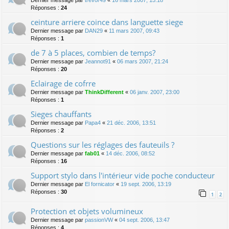
Dernier message par
trevor49
«
16 mars 2007, 15:18
Réponses :
24
ceinture arriere coince dans languette siege
Dernier message par
DAN29
«
11 mars 2007, 09:43
Réponses :
1
de 7 à 5 places, combien de temps?
Dernier message par
Jeannot91
«
06 mars 2007, 21:24
Réponses :
20
Eclairage de cofrre
Dernier message par
ThinkDifferent
«
06 janv. 2007, 23:00
Réponses :
1
Sieges chauffants
Dernier message par
Papa4
«
21 déc. 2006, 13:51
Réponses :
2
Questions sur les réglages des fauteuils ?
Dernier message par
fab01
«
14 déc. 2006, 08:52
Réponses :
16
Support stylo dans l'intérieur vide poche conducteur
Dernier message par
El fornicator
«
19 sept. 2006, 13:19
Réponses :
30
1
2
Protection et objets volumineux
Dernier message par
passionVW
«
04 sept. 2006, 13:47
Réponses :
4