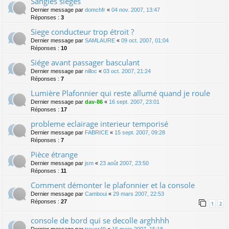
Sangles sièges
Dernier message par
domchfr
«
04 nov. 2007, 13:47
Réponses :
3
Siege conducteur trop étroit ?
Dernier message par
SAMLAURE
«
09 oct. 2007, 01:04
Réponses :
10
Siége avant passager basculant
Dernier message par
nilloc
«
03 oct. 2007, 21:24
Réponses :
7
Lumière Plafonnier qui reste allumé quand je roule
Dernier message par
dav-86
«
16 sept. 2007, 23:01
Réponses :
17
probleme eclairage interieur temporisé
Dernier message par
FABRICE
«
15 sept. 2007, 09:28
Réponses :
7
Pièce étrange
Dernier message par
jsm
«
23 août 2007, 23:50
Réponses :
11
Comment démonter le plafonnier et la console
Dernier message par
Camboui
«
29 mars 2007, 22:53
Réponses :
27
1
2
console de bord qui se decolle arghhhh