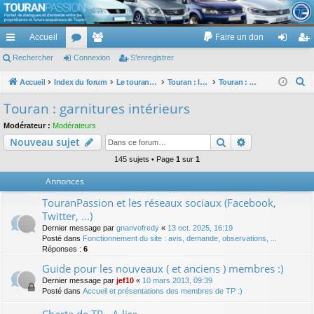
TouranPassion
Accueil
Faire un don
Le forum des propriétaires ou futurs acquéreurs du Volkswagen Touran
cc
Rechercher
or
Connexion
e
S’enregistrer
on
’e
ès
u
m
ne
nr
R
Accueil
Index du forum
Le touran dans ses versions I (V1 V2 V3) et II ...
Touran : les éléments et équipements extérieurs et intérieurs
Touran : garnitures intérieurs
e
ra
m
br
xi
eg
Touran : garnitures intérieurs
c
pi
s
es
on
ist
Modérateur :
Modérateurs
h
Rechercher
Recherche av
Nouveau sujet
de
re
e
r
145 sujets • Page
1
sur
1
r
c
Annonces
h
TouranPassion et les réseaux sociaux (Facebook,
e
Twitter, ...)
r
Dernier message par
gnanvofredy
«
13 oct. 2025, 16:19
Posté dans
Fonctionnement du site : avis, demande, observations, ...
Réponses :
6
Guide pour les nouveaux ( et anciens ) membres :)
Dernier message par
jef10
«
10 mars 2013, 09:39
Posté dans
Accueil et présentations des membres de TP :)