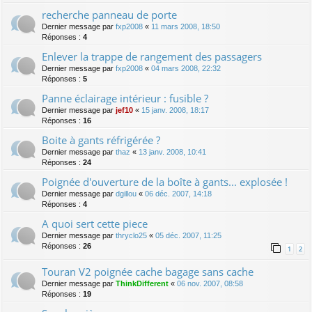
recherche panneau de porte
Dernier message par
fxp2008
«
11 mars 2008, 18:50
Réponses :
4
Enlever la trappe de rangement des passagers
Dernier message par
fxp2008
«
04 mars 2008, 22:32
Réponses :
5
Panne éclairage intérieur : fusible ?
Dernier message par
jef10
«
15 janv. 2008, 18:17
Réponses :
16
Boite à gants réfrigérée ?
Dernier message par
thaz
«
13 janv. 2008, 10:41
Réponses :
24
Poignée d'ouverture de la boîte à gants... explosée !
Dernier message par
dgillou
«
06 déc. 2007, 14:18
Réponses :
4
A quoi sert cette piece
Dernier message par
thryclo25
«
05 déc. 2007, 11:25
Réponses :
26
1
2
Touran V2 poignée cache bagage sans cache
Dernier message par
ThinkDifferent
«
06 nov. 2007, 08:58
Réponses :
19