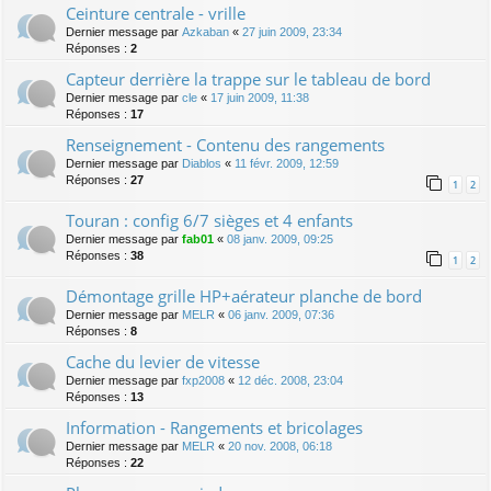
Ceinture centrale - vrille
Dernier message par
Azkaban
«
27 juin 2009, 23:34
Réponses :
2
Capteur derrière la trappe sur le tableau de bord
Dernier message par
cle
«
17 juin 2009, 11:38
Réponses :
17
Renseignement - Contenu des rangements
Dernier message par
Diablos
«
11 févr. 2009, 12:59
Réponses :
27
1
2
Touran : config 6/7 sièges et 4 enfants
Dernier message par
fab01
«
08 janv. 2009, 09:25
Réponses :
38
1
2
Démontage grille HP+aérateur planche de bord
Dernier message par
MELR
«
06 janv. 2009, 07:36
Réponses :
8
Cache du levier de vitesse
Dernier message par
fxp2008
«
12 déc. 2008, 23:04
Réponses :
13
Information - Rangements et bricolages
Dernier message par
MELR
«
20 nov. 2008, 06:18
Réponses :
22