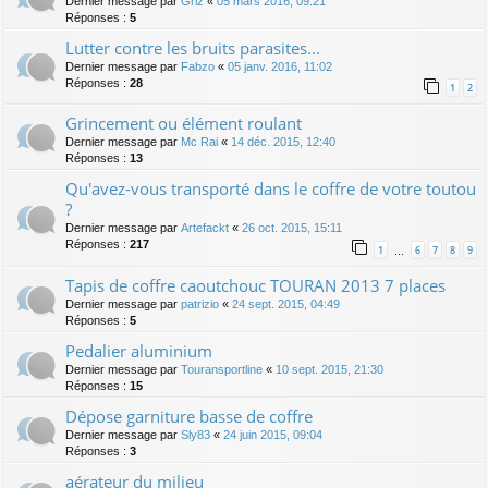
Dernier message par
Griz
«
05 mars 2016, 09:21
Réponses :
5
Lutter contre les bruits parasites...
Dernier message par
Fabzo
«
05 janv. 2016, 11:02
Réponses :
28
1
2
Grincement ou élément roulant
Dernier message par
Mc Rai
«
14 déc. 2015, 12:40
Réponses :
13
Qu'avez-vous transporté dans le coffre de votre toutou
?
Dernier message par
Artefackt
«
26 oct. 2015, 15:11
Réponses :
217
1
6
7
8
9
…
Tapis de coffre caoutchouc TOURAN 2013 7 places
Dernier message par
patrizio
«
24 sept. 2015, 04:49
Réponses :
5
Pedalier aluminium
Dernier message par
Touransportline
«
10 sept. 2015, 21:30
Réponses :
15
Dépose garniture basse de coffre
Dernier message par
Sly83
«
24 juin 2015, 09:04
Réponses :
3
aérateur du milieu