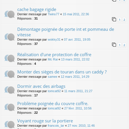
cache bagage rigide
Dernier message par
Twins77
«
15 mai 2011, 22:36
Réponses :
31
1
2
Démontage poignée de porte int et pommeau de
vitesse
Dernier message par
wokky31
«
07 avr. 2011, 19:05
Réponses :
37
1
2
Réalisation d'une protection de coffre
Dernier message par
Mc Rai
«
13 mars 2011, 22:02
Réponses :
4
Monter des sièges de touran dans un caddy ?
Dernier message par
samee
«
12 mars 2011, 14:29
Dormir avec des airbags
Dernier message par
tomcat92
«
11 mars 2011, 21:27
Réponses :
17
Problème poignée du couvre coffre.
Dernier message par
tomcat92
«
27 févr. 2011, 10:56
Réponses :
22
Voyant rouge sur la portiere
Dernier message par
francois_lar
«
27 nov. 2010, 11:46