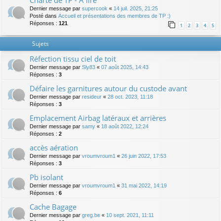
Charte de TP - A lire
Dernier message par
supercook
«
14 juil. 2025, 21:25
Posté dans
Accueil et présentations des membres de TP :)
Réponses :
121
1
2
3
4
5
Sujets
Réfection tissu ciel de toit
Dernier message par
Sly83
«
07 août 2025, 14:43
Réponses :
3
Défaire les garnitures autour du custode avant
Dernier message par
resideur
«
28 oct. 2023, 11:18
Réponses :
3
Emplacement Airbag latéraux et arrières
Dernier message par
samy
«
18 août 2022, 12:24
Réponses :
2
accès aération
Dernier message par
vroumvroum1
«
26 juin 2022, 17:53
Réponses :
3
Pb isolant
Dernier message par
vroumvroum1
«
31 mai 2022, 14:19
Réponses :
6
Cache Bagage
Dernier message par
greg.be
«
10 sept. 2021, 11:11