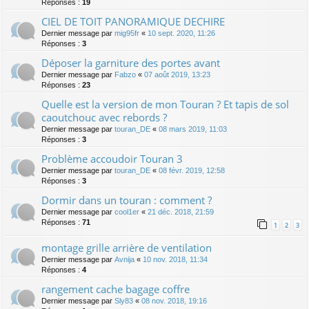
Réponses :
19
CIEL DE TOIT PANORAMIQUE DECHIRE
Dernier message par
mig95fr
«
10 sept. 2020, 11:26
Réponses :
3
Déposer la garniture des portes avant
Dernier message par
Fabzo
«
07 août 2019, 13:23
Réponses :
23
Quelle est la version de mon Touran ? Et tapis de sol
caoutchouc avec rebords ?
Dernier message par
touran_DE
«
08 mars 2019, 11:03
Réponses :
3
Problème accoudoir Touran 3
Dernier message par
touran_DE
«
08 févr. 2019, 12:58
Réponses :
3
Dormir dans un touran : comment ?
Dernier message par
cool1er
«
21 déc. 2018, 21:59
Réponses :
71
1
2
3
montage grille arrière de ventilation
Dernier message par
Avnija
«
10 nov. 2018, 11:34
Réponses :
4
rangement cache bagage coffre
Dernier message par
Sly83
«
08 nov. 2018, 19:16