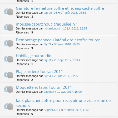
Réponses :
1
Garniture fermeture coffre et rideau cache coffre
Dernier message par
touran_DE
«
07 août 2018, 09:58
Réponses :
3
mousse/caoutchouc craquelée ???
Dernier message par
richardunord
«
10 juil. 2018, 12:55
Réponses :
9
Démontage panneau latéral droit coffre touran
Dernier message par
Sly83
«
03 janv. 2018, 19:20
Réponses :
9
Habillage autoradio
Dernier message par
Sly83
«
23 sept. 2017, 19:41
Réponses :
1
Plage arrière Touran 2011
Dernier message par
Sly83
«
22 juin 2017, 21:36
Réponses :
2
Moquette et tapis Touran 2011
Dernier message par
daomen
«
19 avr. 2017, 15:00
faux plancher coffre pour recevoir une vraie roue de
secours
Dernier message par
BugsBUNNY
«
24 mars 2017, 11:51
Réponses :
6