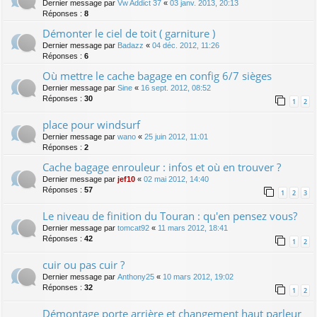
Dernier message par
Vw Addict 37
«
03 janv. 2013, 20:13
Réponses :
8
Démonter le ciel de toit ( garniture )
Dernier message par
Badazz
«
04 déc. 2012, 11:26
Réponses :
6
Où mettre le cache bagage en config 6/7 sièges
Dernier message par
Sine
«
16 sept. 2012, 08:52
Réponses :
30
1
2
place pour windsurf
Dernier message par
wano
«
25 juin 2012, 11:01
Réponses :
2
Cache bagage enrouleur : infos et où en trouver ?
Dernier message par
jef10
«
02 mai 2012, 14:40
Réponses :
57
1
2
3
Le niveau de finition du Touran : qu'en pensez vous?
Dernier message par
tomcat92
«
11 mars 2012, 18:41
Réponses :
42
1
2
cuir ou pas cuir ?
Dernier message par
Anthony25
«
10 mars 2012, 19:02
Réponses :
32
1
2
Démontage porte arrière et changement haut parleur