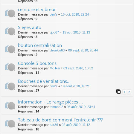
Réponses :
8
ceinture et vibreur
Dernier message par
den's
«
16 oct. 2010, 22:24
Réponses :
9
Sièges auto
Dernier message par
tijou67
«
15 oct. 2010, 11:13
Réponses :
3
bouton centralisation
Dernier message par
titiloulou63
«
09 sept. 2010, 20:44
Réponses :
2
Console 5 boutons
Dernier message par
Mc Rai
«
03 sept. 2010, 10:52
Réponses :
14
Bouches de ventilations...
Dernier message par
den's
«
19 août 2010, 10:21
Réponses :
27
1
2
Information - Le range pièces ...
Dernier message par
tomcat92
«
05 août 2010, 23:41
Réponses :
14
Tableau de bord comment l'entretenir ???
Dernier message par
car36
«
02 août 2010, 11:12
Réponses :
18