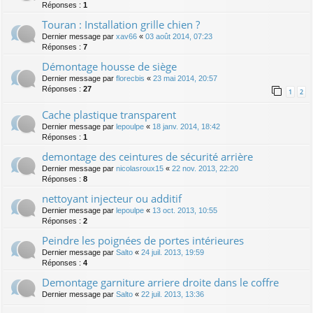
Réponses :
1
Touran : Installation grille chien ?
Dernier message par
xav66
«
03 août 2014, 07:23
Réponses :
7
Démontage housse de siège
Dernier message par
florecbis
«
23 mai 2014, 20:57
Réponses :
27
1
2
Cache plastique transparent
Dernier message par
lepoulpe
«
18 janv. 2014, 18:42
Réponses :
1
demontage des ceintures de sécurité arrière
Dernier message par
nicolasroux15
«
22 nov. 2013, 22:20
Réponses :
8
nettoyant injecteur ou additif
Dernier message par
lepoulpe
«
13 oct. 2013, 10:55
Réponses :
2
Peindre les poignées de portes intérieures
Dernier message par
Salto
«
24 juil. 2013, 19:59
Réponses :
4
Demontage garniture arriere droite dans le coffre
Dernier message par
Salto
«
22 juil. 2013, 13:36