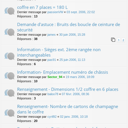
coffre en 7 places = 180 L
Dernier message par
passionVW
«
03 sept. 2006, 22:02
Réponses :
13
Demande d'astuce : Bruits des boucle de ceinture de
sécurité
Dernier message par
james
«
30 juin 2006, 15:28
Réponses :
38
1
2
Information - Sièges ext. 2ème rangée non
interchangeables
Dernier message par
pas91
«
25 juin 2006, 11:13
Réponses :
6
Information- Emplacement numéro de châssis
Dernier message par
Sector_94
«
19 mars 2006, 18:09
Réponses :
10
Renseignement - Dimensions 1/2 coffre en 6 places
Dernier message par
baloo78
«
07 févr. 2006, 08:36
Réponses :
3
Renseignement- Nombre de cartons de champagne
dans le coffre
Dernier message par
cyril92
«
02 janv. 2006, 10:18
Réponses :
20