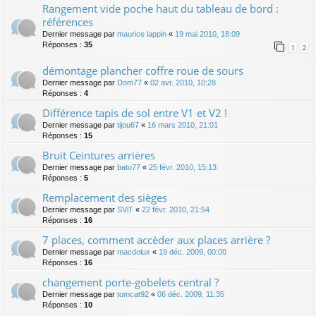
Rangement vide poche haut du tableau de bord :
références
Dernier message par
maurice lappin
«
19 mai 2010, 18:09
Réponses :
35
1
2
démontage plancher coffre roue de sours
Dernier message par
Dom77
«
02 avr. 2010, 10:28
Réponses :
4
Différence tapis de sol entre V1 et V2 !
Dernier message par
tijou67
«
16 mars 2010, 21:01
Réponses :
15
Bruit Ceintures arrières
Dernier message par
bato77
«
25 févr. 2010, 15:13
Réponses :
5
Remplacement des sièges
Dernier message par
SViT
«
22 févr. 2010, 21:54
Réponses :
16
7 places, comment accèder aux places arrière ?
Dernier message par
macdolux
«
19 déc. 2009, 00:00
Réponses :
16
changement porte-gobelets central ?
Dernier message par
tomcat92
«
06 déc. 2009, 11:35
Réponses :
10