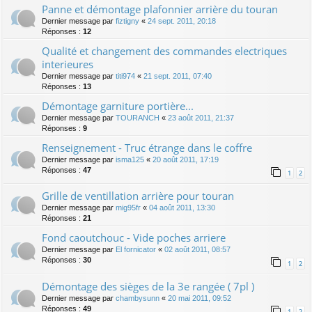
Panne et démontage plafonnier arrière du touran
Dernier message par
fiztigny
«
24 sept. 2011, 20:18
Réponses :
12
Qualité et changement des commandes electriques
interieures
Dernier message par
titi974
«
21 sept. 2011, 07:40
Réponses :
13
Démontage garniture portière...
Dernier message par
TOURANCH
«
23 août 2011, 21:37
Réponses :
9
Renseignement - Truc étrange dans le coffre
Dernier message par
isma125
«
20 août 2011, 17:19
Réponses :
47
1
2
Grille de ventillation arrière pour touran
Dernier message par
mig95fr
«
04 août 2011, 13:30
Réponses :
21
Fond caoutchouc - Vide poches arriere
Dernier message par
El fornicator
«
02 août 2011, 08:57
Réponses :
30
1
2
Démontage des sièges de la 3e rangée ( 7pl )
Dernier message par
chambysunn
«
20 mai 2011, 09:52
Réponses :
49
1
2