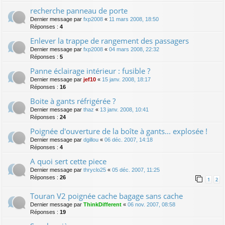
recherche panneau de porte
Dernier message par
fxp2008
«
11 mars 2008, 18:50
Réponses :
4
Enlever la trappe de rangement des passagers
Dernier message par
fxp2008
«
04 mars 2008, 22:32
Réponses :
5
Panne éclairage intérieur : fusible ?
Dernier message par
jef10
«
15 janv. 2008, 18:17
Réponses :
16
Boite à gants réfrigérée ?
Dernier message par
thaz
«
13 janv. 2008, 10:41
Réponses :
24
Poignée d'ouverture de la boîte à gants... explosée !
Dernier message par
dgillou
«
06 déc. 2007, 14:18
Réponses :
4
A quoi sert cette piece
Dernier message par
thryclo25
«
05 déc. 2007, 11:25
Réponses :
26
1
2
Touran V2 poignée cache bagage sans cache
Dernier message par
ThinkDifferent
«
06 nov. 2007, 08:58
Réponses :
19