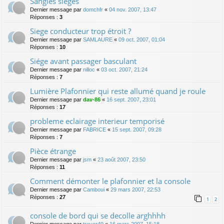
Sangles sièges
Dernier message par
domchfr
«
04 nov. 2007, 13:47
Réponses :
3
Siege conducteur trop étroit ?
Dernier message par
SAMLAURE
«
09 oct. 2007, 01:04
Réponses :
10
Siége avant passager basculant
Dernier message par
nilloc
«
03 oct. 2007, 21:24
Réponses :
7
Lumière Plafonnier qui reste allumé quand je roule
Dernier message par
dav-86
«
16 sept. 2007, 23:01
Réponses :
17
probleme eclairage interieur temporisé
Dernier message par
FABRICE
«
15 sept. 2007, 09:28
Réponses :
7
Pièce étrange
Dernier message par
jsm
«
23 août 2007, 23:50
Réponses :
11
Comment démonter le plafonnier et la console
Dernier message par
Camboui
«
29 mars 2007, 22:53
Réponses :
27
1
2
console de bord qui se decolle arghhhh