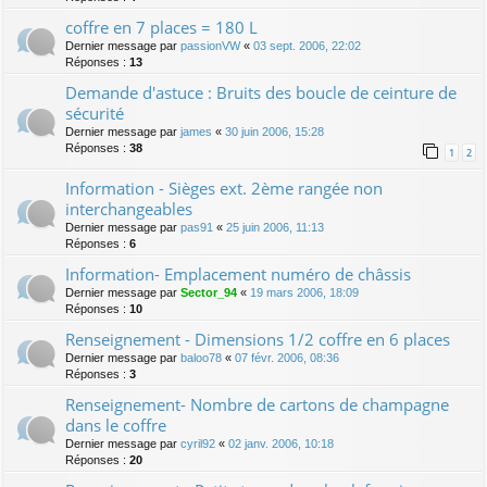
coffre en 7 places = 180 L
Dernier message par
passionVW
«
03 sept. 2006, 22:02
Réponses :
13
Demande d'astuce : Bruits des boucle de ceinture de
sécurité
Dernier message par
james
«
30 juin 2006, 15:28
Réponses :
38
1
2
Information - Sièges ext. 2ème rangée non
interchangeables
Dernier message par
pas91
«
25 juin 2006, 11:13
Réponses :
6
Information- Emplacement numéro de châssis
Dernier message par
Sector_94
«
19 mars 2006, 18:09
Réponses :
10
Renseignement - Dimensions 1/2 coffre en 6 places
Dernier message par
baloo78
«
07 févr. 2006, 08:36
Réponses :
3
Renseignement- Nombre de cartons de champagne
dans le coffre
Dernier message par
cyril92
«
02 janv. 2006, 10:18
Réponses :
20