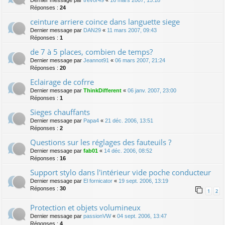
Dernier message par
trevor49
«
16 mars 2007, 15:18
Réponses :
24
ceinture arriere coince dans languette siege
Dernier message par
DAN29
«
11 mars 2007, 09:43
Réponses :
1
de 7 à 5 places, combien de temps?
Dernier message par
Jeannot91
«
06 mars 2007, 21:24
Réponses :
20
Eclairage de cofrre
Dernier message par
ThinkDifferent
«
06 janv. 2007, 23:00
Réponses :
1
Sieges chauffants
Dernier message par
Papa4
«
21 déc. 2006, 13:51
Réponses :
2
Questions sur les réglages des fauteuils ?
Dernier message par
fab01
«
14 déc. 2006, 08:52
Réponses :
16
Support stylo dans l'intérieur vide poche conducteur
Dernier message par
El fornicator
«
19 sept. 2006, 13:19
Réponses :
30
1
2
Protection et objets volumineux
Dernier message par
passionVW
«
04 sept. 2006, 13:47
Réponses :
4