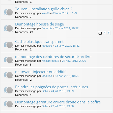
Réponses :
1
Touran : Installation grille chien ?
Dernier message par
xav66
«
03 août 2014, 07:23
Réponses :
7
Démontage housse de siège
Dernier message par
florecbis
«
23 mai 2014, 20:57
Réponses :
27
1
2
Cache plastique transparent
Dernier message par
lepoulpe
«
18 janv. 2014, 18:42
Réponses :
1
demontage des ceintures de sécurité arrière
Dernier message par
nicolasroux15
«
22 nov. 2013, 22:20
Réponses :
8
nettoyant injecteur ou additif
Dernier message par
lepoulpe
«
13 oct. 2013, 10:55
Réponses :
2
Peindre les poignées de portes intérieures
Dernier message par
Salto
«
24 juil. 2013, 19:59
Réponses :
4
Demontage garniture arriere droite dans le coffre
Dernier message par
Salto
«
22 juil. 2013, 13:36