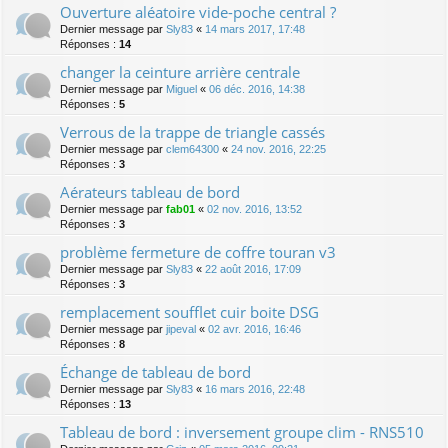
Ouverture aléatoire vide-poche central ?
Dernier message par
Sly83
«
14 mars 2017, 17:48
Réponses :
14
changer la ceinture arrière centrale
Dernier message par
Miguel
«
06 déc. 2016, 14:38
Réponses :
5
Verrous de la trappe de triangle cassés
Dernier message par
clem64300
«
24 nov. 2016, 22:25
Réponses :
3
Aérateurs tableau de bord
Dernier message par
fab01
«
02 nov. 2016, 13:52
Réponses :
3
problème fermeture de coffre touran v3
Dernier message par
Sly83
«
22 août 2016, 17:09
Réponses :
3
remplacement soufflet cuir boite DSG
Dernier message par
jipeval
«
02 avr. 2016, 16:46
Réponses :
8
Échange de tableau de bord
Dernier message par
Sly83
«
16 mars 2016, 22:48
Réponses :
13
Tableau de bord : inversement groupe clim - RNS510