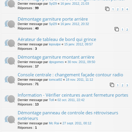
Dernier message par
Syl29
«
16 janv. 2012, 21:03
Réponses :
99
1
2
3
4
Démontage garniture porte arrière
Dernier message par
Syl29
«
16 janv. 2012, 20:32
Réponses :
40
1
2
Aérateur de tableau de bord qui grince
Dernier message par
lepoulpe
«
15 janv. 2012, 09:57
Réponses :
3
Démontage garniture montant arrière
Dernier message par
dpsgomes
«
30 nov. 2011, 09:50
Réponses :
17
Console centrale : changement façade contour radio
Dernier message par
tomcat92
«
18 nov. 2011, 11:12
Réponses :
71
1
2
3
Information - Vérifier ceintures avant fermeture portes
Dernier message par
Tofi
«
02 oct. 2011, 22:42
Réponses :
13
Démontage panneau de controle des rétroviseurs
extérieurs
Dernier message par
Mc Rai
«
27 sept. 2011, 00:12
Réponses :
1