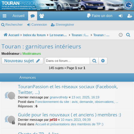
TouranPassion
Accueil
Faire un don
Le forum des propriétaires ou futurs acquéreurs du Volkswagen Touran
cc
Rechercher
or
Connexion
e
S’enregistrer
on
’e
ès
u
m
ne
nr
R
Accueil
Index du forum
Le touran dans ses versions I (V1 V2 V3) et II ...
Touran : les éléments et équipements extérieurs et intérieurs
Touran : garnitures intérieurs
e
ra
m
br
xi
eg
Touran : garnitures intérieurs
c
pi
s
es
on
ist
Modérateur :
Modérateurs
h
Rechercher
Recherche av
Nouveau sujet
de
re
e
r
145 sujets • Page
1
sur
1
r
c
Annonces
h
TouranPassion et les réseaux sociaux (Facebook,
e
Twitter, ...)
r
Dernier message par
gnanvofredy
«
13 oct. 2025, 16:19
Posté dans
Fonctionnement du site : avis, demande, observations, ...
Réponses :
6
Guide pour les nouveaux ( et anciens ) membres :)
Dernier message par
jef10
«
10 mars 2013, 09:39
Posté dans
Accueil et présentations des membres de TP :)