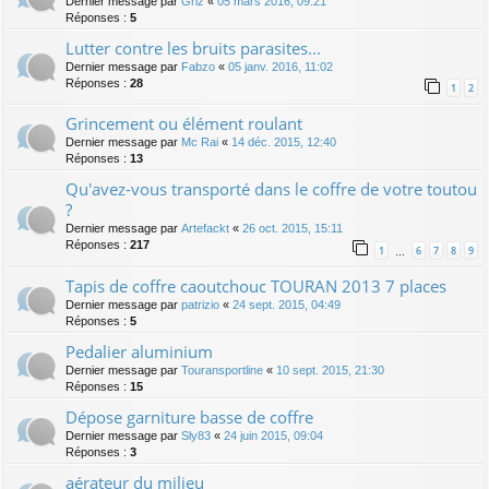
Dernier message par
Griz
«
05 mars 2016, 09:21
Réponses :
5
Lutter contre les bruits parasites...
Dernier message par
Fabzo
«
05 janv. 2016, 11:02
Réponses :
28
1
2
Grincement ou élément roulant
Dernier message par
Mc Rai
«
14 déc. 2015, 12:40
Réponses :
13
Qu'avez-vous transporté dans le coffre de votre toutou
?
Dernier message par
Artefackt
«
26 oct. 2015, 15:11
Réponses :
217
1
6
7
8
9
…
Tapis de coffre caoutchouc TOURAN 2013 7 places
Dernier message par
patrizio
«
24 sept. 2015, 04:49
Réponses :
5
Pedalier aluminium
Dernier message par
Touransportline
«
10 sept. 2015, 21:30
Réponses :
15
Dépose garniture basse de coffre
Dernier message par
Sly83
«
24 juin 2015, 09:04
Réponses :
3
aérateur du milieu