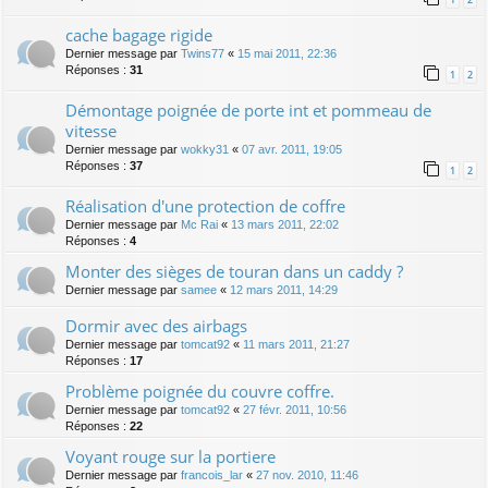
cache bagage rigide
Dernier message par
Twins77
«
15 mai 2011, 22:36
Réponses :
31
1
2
Démontage poignée de porte int et pommeau de
vitesse
Dernier message par
wokky31
«
07 avr. 2011, 19:05
Réponses :
37
1
2
Réalisation d'une protection de coffre
Dernier message par
Mc Rai
«
13 mars 2011, 22:02
Réponses :
4
Monter des sièges de touran dans un caddy ?
Dernier message par
samee
«
12 mars 2011, 14:29
Dormir avec des airbags
Dernier message par
tomcat92
«
11 mars 2011, 21:27
Réponses :
17
Problème poignée du couvre coffre.
Dernier message par
tomcat92
«
27 févr. 2011, 10:56
Réponses :
22
Voyant rouge sur la portiere
Dernier message par
francois_lar
«
27 nov. 2010, 11:46