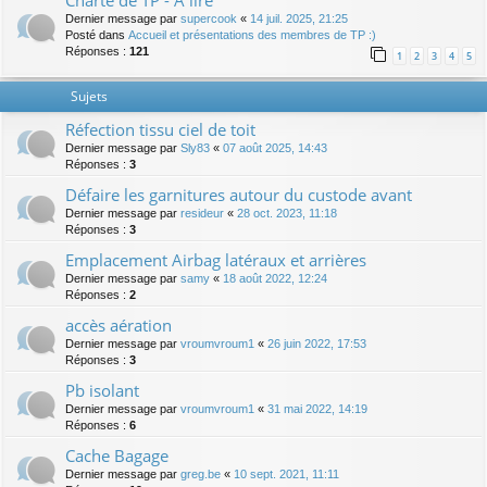
Charte de TP - A lire
Dernier message par
supercook
«
14 juil. 2025, 21:25
Posté dans
Accueil et présentations des membres de TP :)
Réponses :
121
1
2
3
4
5
Sujets
Réfection tissu ciel de toit
Dernier message par
Sly83
«
07 août 2025, 14:43
Réponses :
3
Défaire les garnitures autour du custode avant
Dernier message par
resideur
«
28 oct. 2023, 11:18
Réponses :
3
Emplacement Airbag latéraux et arrières
Dernier message par
samy
«
18 août 2022, 12:24
Réponses :
2
accès aération
Dernier message par
vroumvroum1
«
26 juin 2022, 17:53
Réponses :
3
Pb isolant
Dernier message par
vroumvroum1
«
31 mai 2022, 14:19
Réponses :
6
Cache Bagage
Dernier message par
greg.be
«
10 sept. 2021, 11:11