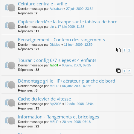
Ceinture centrale - vrille
Dernier message par
Azkaban
«
27 juin 2009, 23:34
Réponses :
2
Capteur derrière la trappe sur le tableau de bord
Dernier message par
cle
«
17 juin 2009, 11:38
Réponses :
17
Renseignement - Contenu des rangements
Dernier message par
Diablos
«
11 févr. 2009, 12:59
Réponses :
27
1
2
Touran : config 6/7 sièges et 4 enfants
Dernier message par
fab01
«
08 janv. 2009, 09:25
Réponses :
38
1
2
Démontage grille HP+aérateur planche de bord
Dernier message par
MELR
«
06 janv. 2009, 07:36
Réponses :
8
Cache du levier de vitesse
Dernier message par
fxp2008
«
12 déc. 2008, 23:04
Réponses :
13
Information - Rangements et bricolages
Dernier message par
MELR
«
20 nov. 2008, 06:18
Réponses :
22