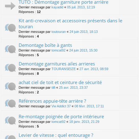
TUTO : Démontage garniture porte arrière
Dernier message par
kayadid
«
05 juil. 2013, 12:19
Réponses :
12
Kit anti-crevaison et accessoires présents dans le
touran
Dernier message par
toutouran
«
24 juin 2013, 18:13
Réponses :
4
Demontage boîte à gants
Dernier message par
tomcat92
«
24 juin 2013, 15:30
Réponses :
5
Demontage garnitures ailes arrieres
Dernier message par
TOURANSEIZE
«
27 avr. 2013, 08:59
Réponses :
8
achat ciel de toit et ceinture de sécurité
Dernier message par
tiifi
«
25 avr. 2013, 23:37
Réponses :
2
Références appuie-tête arrière ?
Dernier message par
Vw Addict 37
«
08 févr. 2013, 17:11
Re-montage poignée de porte intérieure
Dernier message par
tomcat92
«
18 janv. 2013, 21:29
Réponses :
5
Levier de vitesse : quel entourage ?