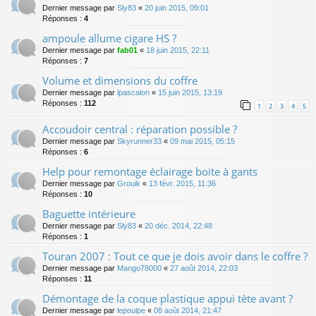
Dernier message par
Sly83
«
20 juin 2015, 09:01
Réponses :
4
ampoule allume cigare HS ?
Dernier message par
fab01
«
18 juin 2015, 22:11
Réponses :
7
Volume et dimensions du coffre
Dernier message par
lpascalon
«
15 juin 2015, 13:19
Réponses :
112
1
2
3
4
5
Accoudoir central : réparation possible ?
Dernier message par
Skyrunner33
«
09 mai 2015, 05:15
Réponses :
6
Help pour remontage éclairage boite à gants
Dernier message par
Grouik
«
13 févr. 2015, 11:36
Réponses :
10
Baguette intérieure
Dernier message par
Sly83
«
20 déc. 2014, 22:48
Réponses :
1
Touran 2007 : Tout ce que je dois avoir dans le coffre ?
Dernier message par
Mango78000
«
27 août 2014, 22:03
Réponses :
11
Démontage de la coque plastique appui tète avant ?
Dernier message par
lepoulpe
«
08 août 2014, 21:47