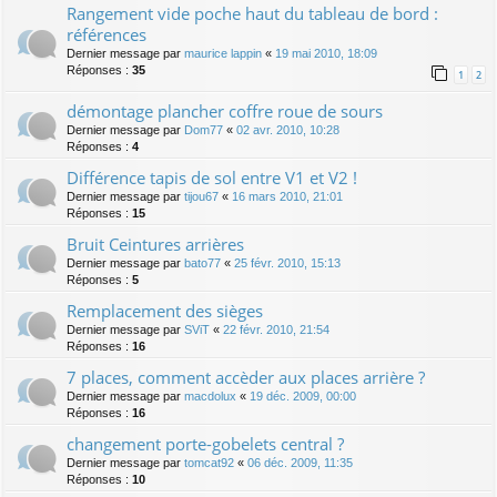
Rangement vide poche haut du tableau de bord :
références
Dernier message par
maurice lappin
«
19 mai 2010, 18:09
Réponses :
35
1
2
démontage plancher coffre roue de sours
Dernier message par
Dom77
«
02 avr. 2010, 10:28
Réponses :
4
Différence tapis de sol entre V1 et V2 !
Dernier message par
tijou67
«
16 mars 2010, 21:01
Réponses :
15
Bruit Ceintures arrières
Dernier message par
bato77
«
25 févr. 2010, 15:13
Réponses :
5
Remplacement des sièges
Dernier message par
SViT
«
22 févr. 2010, 21:54
Réponses :
16
7 places, comment accèder aux places arrière ?
Dernier message par
macdolux
«
19 déc. 2009, 00:00
Réponses :
16
changement porte-gobelets central ?
Dernier message par
tomcat92
«
06 déc. 2009, 11:35
Réponses :
10