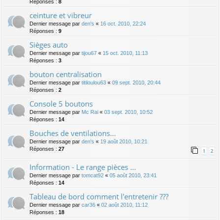
Réponses :
8
ceinture et vibreur
Dernier message par
den's
«
16 oct. 2010, 22:24
Réponses :
9
Sièges auto
Dernier message par
tijou67
«
15 oct. 2010, 11:13
Réponses :
3
bouton centralisation
Dernier message par
titiloulou63
«
09 sept. 2010, 20:44
Réponses :
2
Console 5 boutons
Dernier message par
Mc Rai
«
03 sept. 2010, 10:52
Réponses :
14
Bouches de ventilations...
Dernier message par
den's
«
19 août 2010, 10:21
Réponses :
27
1
2
Information - Le range pièces ...
Dernier message par
tomcat92
«
05 août 2010, 23:41
Réponses :
14
Tableau de bord comment l'entretenir ???
Dernier message par
car36
«
02 août 2010, 11:12
Réponses :
18