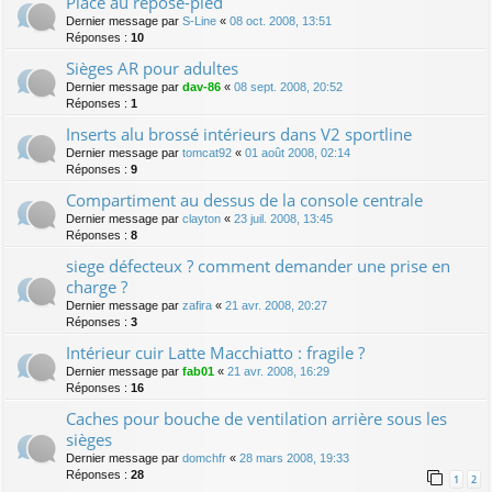
Place au repose-pied
Dernier message par
S-Line
«
08 oct. 2008, 13:51
Réponses :
10
Sièges AR pour adultes
Dernier message par
dav-86
«
08 sept. 2008, 20:52
Réponses :
1
Inserts alu brossé intérieurs dans V2 sportline
Dernier message par
tomcat92
«
01 août 2008, 02:14
Réponses :
9
Compartiment au dessus de la console centrale
Dernier message par
clayton
«
23 juil. 2008, 13:45
Réponses :
8
siege défecteux ? comment demander une prise en
charge ?
Dernier message par
zafira
«
21 avr. 2008, 20:27
Réponses :
3
Intérieur cuir Latte Macchiatto : fragile ?
Dernier message par
fab01
«
21 avr. 2008, 16:29
Réponses :
16
Caches pour bouche de ventilation arrière sous les
sièges
Dernier message par
domchfr
«
28 mars 2008, 19:33
Réponses :
28
1
2