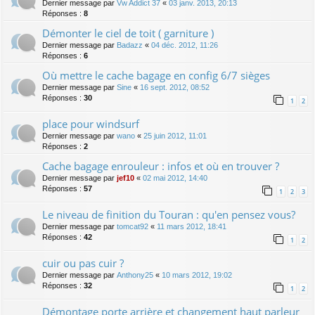
Dernier message par
Vw Addict 37
«
03 janv. 2013, 20:13
Réponses :
8
Démonter le ciel de toit ( garniture )
Dernier message par
Badazz
«
04 déc. 2012, 11:26
Réponses :
6
Où mettre le cache bagage en config 6/7 sièges
Dernier message par
Sine
«
16 sept. 2012, 08:52
Réponses :
30
1
2
place pour windsurf
Dernier message par
wano
«
25 juin 2012, 11:01
Réponses :
2
Cache bagage enrouleur : infos et où en trouver ?
Dernier message par
jef10
«
02 mai 2012, 14:40
Réponses :
57
1
2
3
Le niveau de finition du Touran : qu'en pensez vous?
Dernier message par
tomcat92
«
11 mars 2012, 18:41
Réponses :
42
1
2
cuir ou pas cuir ?
Dernier message par
Anthony25
«
10 mars 2012, 19:02
Réponses :
32
1
2
Démontage porte arrière et changement haut parleur