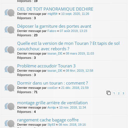
Réponses :
19
CIEL DE TOIT PANORAMIQUE DECHIRE
Dernier message par
mig95fr
«
10 sept. 2020, 11:26
Réponses :
3
Déposer la garniture des portes avant
Dernier message par
Fabzo
«
07 août 2019, 13:23
Réponses :
23
Quelle est la version de mon Touran ? Et tapis de sol
caoutchouc avec rebords ?
Dernier message par
touran_DE
«
08 mars 2019, 11:03
Réponses :
3
Problème accoudoir Touran 3
Dernier message par
touran_DE
«
08 févr. 2019, 12:58
Réponses :
3
Dormir dans un touran : comment ?
Dernier message par
cool1er
«
21 déc. 2018, 21:59
Réponses :
71
1
2
3
montage grille arrière de ventilation
Dernier message par
Avnija
«
10 nov. 2018, 11:34
Réponses :
4
rangement cache bagage coffre
Dernier message par
Sly83
«
08 nov. 2018, 19:16