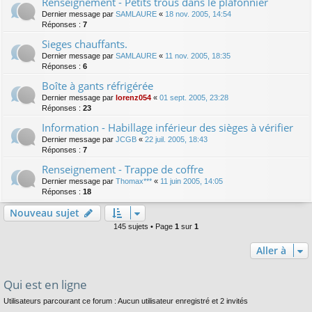
Renseignement - Petits trous dans le plafonnier
Dernier message par
SAMLAURE
«
18 nov. 2005, 14:54
Réponses :
7
Sieges chauffants.
Dernier message par
SAMLAURE
«
11 nov. 2005, 18:35
Réponses :
6
Boîte à gants réfrigérée
Dernier message par
lorenz054
«
01 sept. 2005, 23:28
Réponses :
23
Information - Habillage inférieur des sièges à vérifier
Dernier message par
JCGB
«
22 juil. 2005, 18:43
Réponses :
7
Renseignement - Trappe de coffre
Dernier message par
Thomax***
«
11 juin 2005, 14:05
Réponses :
18
Nouveau sujet
145 sujets • Page
1
sur
1
Aller à
Qui est en ligne
Utilisateurs parcourant ce forum : Aucun utilisateur enregistré et 2 invités