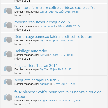
Réponses :
1
Garniture fermeture coffre et rideau cache coffre
Dernier message par
touran_DE
«
07 août 2018, 09:58
Réponses :
3
mousse/caoutchouc craquelée ???
Dernier message par
richardunord
«
10 juil. 2018, 12:55
Réponses :
9
Démontage panneau latéral droit coffre touran
Dernier message par
Sly83
«
03 janv. 2018, 19:20
Réponses :
9
Habillage autoradio
Dernier message par
Sly83
«
23 sept. 2017, 19:41
Réponses :
1
Plage arrière Touran 2011
Dernier message par
Sly83
«
22 juin 2017, 21:36
Réponses :
2
Moquette et tapis Touran 2011
Dernier message par
daomen
«
19 avr. 2017, 15:00
faux plancher coffre pour recevoir une vraie roue de
secours
Dernier message par
BugsBUNNY
«
24 mars 2017, 11:51
Réponses :
6