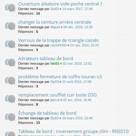
Ouverture aléatoire vide-poche central ?
Dernier message par
Sly83
«
14 mars 2017, 17:48
Réponses :
14
changer la ceinture arrière centrale
Dernier message par
Miguel
«
06 déc. 2016, 14:38
Réponses :
5
Verrous de la trappe de triangle cassés
Dernier message par
clem64300
«
24 nov. 2016, 22:25
Réponses :
3
Aérateurs tableau de bord
Dernier message par
fab01
«
02 nov. 2016, 13:52
Réponses :
3
problème fermeture de coffre touran v3
Dernier message par
Sly83
«
22 août 2016, 17:09
Réponses :
3
remplacement soufflet cuir boite DSG
Dernier message par
jipeval
«
02 avr. 2016, 16:46
Réponses :
8
Échange de tableau de bord
Dernier message par
Sly83
«
16 mars 2016, 22:48
Réponses :
13
Tableau de bord : inversement groupe clim - RNS510