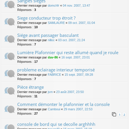
Sangles sièges
Dernier message par
domchfr
«
04 nov. 2007, 13:47
Réponses :
3
Siege conducteur trop étroit ?
Dernier message par
SAMLAURE
«
09 oct. 2007, 01:04
Réponses :
10
Siége avant passager basculant
Dernier message par
nilloc
«
03 oct. 2007, 21:24
Réponses :
7
Lumière Plafonnier qui reste allumé quand je roule
Dernier message par
dav-86
«
16 sept. 2007, 23:01
Réponses :
17
probleme eclairage interieur temporisé
Dernier message par
FABRICE
«
15 sept. 2007, 09:28
Réponses :
7
Pièce étrange
Dernier message par
jsm
«
23 août 2007, 23:50
Réponses :
11
Comment démonter le plafonnier et la console
Dernier message par
Camboui
«
29 mars 2007, 22:53
Réponses :
27
1
2
console de bord qui se decolle arghhhh