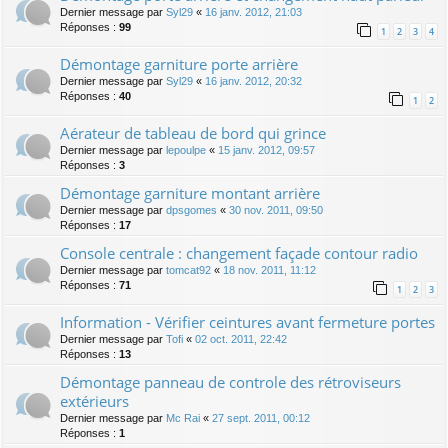
Dernier message par
Syl29
«
16 janv. 2012, 21:03
Réponses :
99
1
2
3
4
Démontage garniture porte arrière
Dernier message par
Syl29
«
16 janv. 2012, 20:32
Réponses :
40
1
2
Aérateur de tableau de bord qui grince
Dernier message par
lepoulpe
«
15 janv. 2012, 09:57
Réponses :
3
Démontage garniture montant arrière
Dernier message par
dpsgomes
«
30 nov. 2011, 09:50
Réponses :
17
Console centrale : changement façade contour radio
Dernier message par
tomcat92
«
18 nov. 2011, 11:12
Réponses :
71
1
2
3
Information - Vérifier ceintures avant fermeture portes
Dernier message par
Tofi
«
02 oct. 2011, 22:42
Réponses :
13
Démontage panneau de controle des rétroviseurs
extérieurs
Dernier message par
Mc Rai
«
27 sept. 2011, 00:12
Réponses :
1