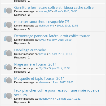
Réponses :
1
Garniture fermeture coffre et rideau cache coffre
Dernier message par
touran_DE
«
07 août 2018, 09:58
Réponses :
3
mousse/caoutchouc craquelée ???
Dernier message par
richardunord
«
10 juil. 2018, 12:55
Réponses :
9
Démontage panneau latéral droit coffre touran
Dernier message par
Sly83
«
03 janv. 2018, 19:20
Réponses :
9
Habillage autoradio
Dernier message par
Sly83
«
23 sept. 2017, 19:41
Réponses :
1
Plage arrière Touran 2011
Dernier message par
Sly83
«
22 juin 2017, 21:36
Réponses :
2
Moquette et tapis Touran 2011
Dernier message par
daomen
«
19 avr. 2017, 15:00
faux plancher coffre pour recevoir une vraie roue de
secours
Dernier message par
BugsBUNNY
«
24 mars 2017, 11:51
Réponses :
6