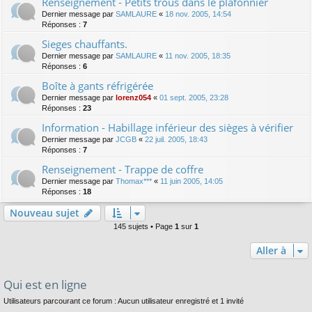
Renseignement - Petits trous dans le plafonnier
Dernier message par
SAMLAURE
«
18 nov. 2005, 14:54
Réponses :
7
Sieges chauffants.
Dernier message par
SAMLAURE
«
11 nov. 2005, 18:35
Réponses :
6
Boîte à gants réfrigérée
Dernier message par
lorenz054
«
01 sept. 2005, 23:28
Réponses :
23
Information - Habillage inférieur des sièges à vérifier
Dernier message par
JCGB
«
22 juil. 2005, 18:43
Réponses :
7
Renseignement - Trappe de coffre
Dernier message par
Thomax***
«
11 juin 2005, 14:05
Réponses :
18
Nouveau sujet
145 sujets • Page
1
sur
1
Aller à
Qui est en ligne
Utilisateurs parcourant ce forum : Aucun utilisateur enregistré et 1 invité