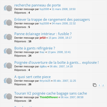
recherche panneau de porte
Dernier message par
fxp2008
«
11 mars 2008, 18:50
Réponses :
4
Enlever la trappe de rangement des passagers
Dernier message par
fxp2008
«
04 mars 2008, 22:32
Réponses :
5
Panne éclairage intérieur : fusible ?
Dernier message par
jef10
«
15 janv. 2008, 18:17
Réponses :
16
Boite à gants réfrigérée ?
Dernier message par
thaz
«
13 janv. 2008, 10:41
Réponses :
24
Poignée d'ouverture de la boîte à gants... explosée !
Dernier message par
dgillou
«
06 déc. 2007, 14:18
Réponses :
4
A quoi sert cette piece
Dernier message par
thryclo25
«
05 déc. 2007, 11:25
Réponses :
26
1
2
Touran V2 poignée cache bagage sans cache
Dernier message par
ThinkDifferent
«
06 nov. 2007, 08:58
Réponses :
19