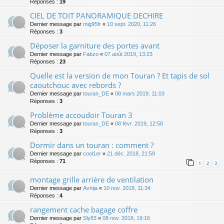
Réponses :
19
CIEL DE TOIT PANORAMIQUE DECHIRE
Dernier message par
mig95fr
«
10 sept. 2020, 11:26
Réponses :
3
Déposer la garniture des portes avant
Dernier message par
Fabzo
«
07 août 2019, 13:23
Réponses :
23
Quelle est la version de mon Touran ? Et tapis de sol
caoutchouc avec rebords ?
Dernier message par
touran_DE
«
08 mars 2019, 11:03
Réponses :
3
Problème accoudoir Touran 3
Dernier message par
touran_DE
«
08 févr. 2019, 12:58
Réponses :
3
Dormir dans un touran : comment ?
Dernier message par
cool1er
«
21 déc. 2018, 21:59
Réponses :
71
1
2
3
montage grille arrière de ventilation
Dernier message par
Avnija
«
10 nov. 2018, 11:34
Réponses :
4
rangement cache bagage coffre
Dernier message par
Sly83
«
08 nov. 2018, 19:16