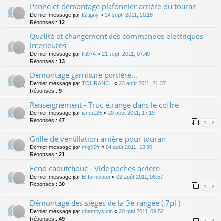
Panne et démontage plafonnier arrière du touran
Dernier message par
fiztigny
«
24 sept. 2011, 20:18
Réponses :
12
Qualité et changement des commandes electriques
interieures
Dernier message par
titi974
«
21 sept. 2011, 07:40
Réponses :
13
Démontage garniture portière...
Dernier message par
TOURANCH
«
23 août 2011, 21:37
Réponses :
9
Renseignement - Truc étrange dans le coffre
Dernier message par
isma125
«
20 août 2011, 17:19
Réponses :
47
1
2
Grille de ventillation arrière pour touran
Dernier message par
mig95fr
«
04 août 2011, 13:30
Réponses :
21
Fond caoutchouc - Vide poches arriere
Dernier message par
El fornicator
«
02 août 2011, 08:57
Réponses :
30
1
2
Démontage des sièges de la 3e rangée ( 7pl )
Dernier message par
chambysunn
«
20 mai 2011, 09:52
Réponses :
49
1
2