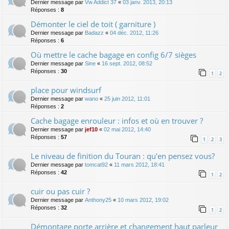
Dernier message par
Vw Addict 37
«
03 janv. 2013, 20:13
Réponses :
8
Démonter le ciel de toit ( garniture )
Dernier message par
Badazz
«
04 déc. 2012, 11:26
Réponses :
6
Où mettre le cache bagage en config 6/7 sièges
Dernier message par
Sine
«
16 sept. 2012, 08:52
Réponses :
30
1
2
place pour windsurf
Dernier message par
wano
«
25 juin 2012, 11:01
Réponses :
2
Cache bagage enrouleur : infos et où en trouver ?
Dernier message par
jef10
«
02 mai 2012, 14:40
Réponses :
57
1
2
3
Le niveau de finition du Touran : qu'en pensez vous?
Dernier message par
tomcat92
«
11 mars 2012, 18:41
Réponses :
42
1
2
cuir ou pas cuir ?
Dernier message par
Anthony25
«
10 mars 2012, 19:02
Réponses :
32
1
2
Démontage porte arrière et changement haut parleur