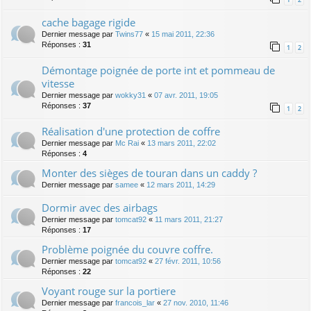
cache bagage rigide
Dernier message par
Twins77
«
15 mai 2011, 22:36
Réponses :
31
1
2
Démontage poignée de porte int et pommeau de
vitesse
Dernier message par
wokky31
«
07 avr. 2011, 19:05
Réponses :
37
1
2
Réalisation d'une protection de coffre
Dernier message par
Mc Rai
«
13 mars 2011, 22:02
Réponses :
4
Monter des sièges de touran dans un caddy ?
Dernier message par
samee
«
12 mars 2011, 14:29
Dormir avec des airbags
Dernier message par
tomcat92
«
11 mars 2011, 21:27
Réponses :
17
Problème poignée du couvre coffre.
Dernier message par
tomcat92
«
27 févr. 2011, 10:56
Réponses :
22
Voyant rouge sur la portiere
Dernier message par
francois_lar
«
27 nov. 2010, 11:46