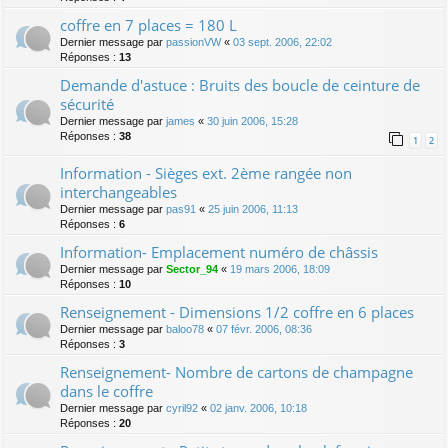
coffre en 7 places = 180 L
Dernier message par
passionVW
«
03 sept. 2006, 22:02
Réponses :
13
Demande d'astuce : Bruits des boucle de ceinture de
sécurité
Dernier message par
james
«
30 juin 2006, 15:28
Réponses :
38
1
2
Information - Sièges ext. 2ème rangée non
interchangeables
Dernier message par
pas91
«
25 juin 2006, 11:13
Réponses :
6
Information- Emplacement numéro de châssis
Dernier message par
Sector_94
«
19 mars 2006, 18:09
Réponses :
10
Renseignement - Dimensions 1/2 coffre en 6 places
Dernier message par
baloo78
«
07 févr. 2006, 08:36
Réponses :
3
Renseignement- Nombre de cartons de champagne
dans le coffre
Dernier message par
cyril92
«
02 janv. 2006, 10:18
Réponses :
20