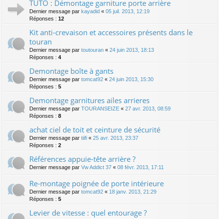
TUTO : Démontage garniture porte arrière
Dernier message par
kayadid
«
05 juil. 2013, 12:19
Réponses :
12
Kit anti-crevaison et accessoires présents dans le
touran
Dernier message par
toutouran
«
24 juin 2013, 18:13
Réponses :
4
Demontage boîte à gants
Dernier message par
tomcat92
«
24 juin 2013, 15:30
Réponses :
5
Demontage garnitures ailes arrieres
Dernier message par
TOURANSEIZE
«
27 avr. 2013, 08:59
Réponses :
8
achat ciel de toit et ceinture de sécurité
Dernier message par
tiifi
«
25 avr. 2013, 23:37
Réponses :
2
Références appuie-tête arrière ?
Dernier message par
Vw Addict 37
«
08 févr. 2013, 17:11
Re-montage poignée de porte intérieure
Dernier message par
tomcat92
«
18 janv. 2013, 21:29
Réponses :
5
Levier de vitesse : quel entourage ?