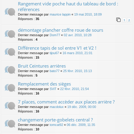
Rangement vide poche haut du tableau de bord :
références
Dernier message par
maurice lappin
«
19 mai 2010, 18:09
Réponses :
35
1
2
démontage plancher coffre roue de sours
Dernier message par
Dom77
«
02 avr. 2010, 10:28
Réponses :
4
Différence tapis de sol entre V1 et V2 !
Dernier message par
tijou67
«
16 mars 2010, 21:01
Réponses :
15
Bruit Ceintures arrières
Dernier message par
bato77
«
25 févr. 2010, 15:13
Réponses :
5
Remplacement des sièges
Dernier message par
SViT
«
22 févr. 2010, 21:54
Réponses :
16
7 places, comment accèder aux places arrière ?
Dernier message par
macdolux
«
19 déc. 2009, 00:00
Réponses :
16
changement porte-gobelets central ?
Dernier message par
tomcat92
«
06 déc. 2009, 11:35
Réponses :
10