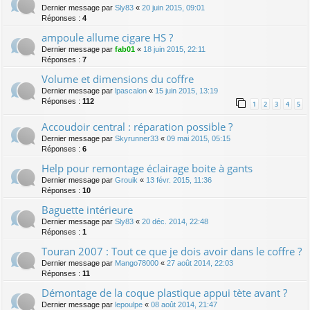
Dernier message par
Sly83
«
20 juin 2015, 09:01
Réponses :
4
ampoule allume cigare HS ?
Dernier message par
fab01
«
18 juin 2015, 22:11
Réponses :
7
Volume et dimensions du coffre
Dernier message par
lpascalon
«
15 juin 2015, 13:19
Réponses :
112
1
2
3
4
5
Accoudoir central : réparation possible ?
Dernier message par
Skyrunner33
«
09 mai 2015, 05:15
Réponses :
6
Help pour remontage éclairage boite à gants
Dernier message par
Grouik
«
13 févr. 2015, 11:36
Réponses :
10
Baguette intérieure
Dernier message par
Sly83
«
20 déc. 2014, 22:48
Réponses :
1
Touran 2007 : Tout ce que je dois avoir dans le coffre ?
Dernier message par
Mango78000
«
27 août 2014, 22:03
Réponses :
11
Démontage de la coque plastique appui tète avant ?
Dernier message par
lepoulpe
«
08 août 2014, 21:47