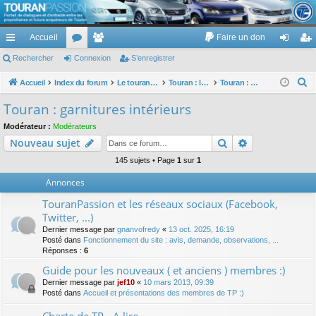
TouranPassion
Accueil
Faire un don
Le forum des propriétaires ou futurs acquéreurs du Volkswagen Touran
cc
Rechercher
or
Connexion
e
S’enregistrer
on
’e
ès
u
m
ne
nr
R
Accueil
Index du forum
Le touran dans ses versions I (V1 V2 V3) et II ...
Touran : les éléments et équipements extérieurs et intérieurs
Touran : garnitures intérieurs
e
ra
m
br
xi
eg
Touran : garnitures intérieurs
c
pi
s
es
on
ist
Modérateur :
Modérateurs
h
Rechercher
Recherche av
Nouveau sujet
de
re
e
r
145 sujets • Page
1
sur
1
r
c
Annonces
h
TouranPassion et les réseaux sociaux (Facebook,
e
Twitter, ...)
r
Dernier message par
gnanvofredy
«
13 oct. 2025, 16:19
Posté dans
Fonctionnement du site : avis, demande, observations, ...
Réponses :
6
Guide pour les nouveaux ( et anciens ) membres :)
Dernier message par
jef10
«
10 mars 2013, 09:39
Posté dans
Accueil et présentations des membres de TP :)