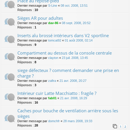
Place au repose-pied
Dernier message par
S-Line
«
08 oct. 2008, 13:51
Réponses :
10
Sièges AR pour adultes
Dernier message par
dav-86
«
08 sept. 2008, 20:52
Réponses :
1
Inserts alu brossé intérieurs dans V2 sportline
Dernier message par
tomcat92
«
01 août 2008, 02:14
Réponses :
9
Compartiment au dessus de la console centrale
Dernier message par
clayton
«
23 juil. 2008, 13:45
Réponses :
8
siege défecteux ? comment demander une prise en
charge ?
Dernier message par
zafira
«
21 avr. 2008, 20:27
Réponses :
3
Intérieur cuir Latte Macchiatto : fragile ?
Dernier message par
fab01
«
21 avr. 2008, 16:29
Réponses :
16
Caches pour bouche de ventilation arrière sous les
sièges
Dernier message par
domchfr
«
28 mars 2008, 19:33
Réponses :
28
1
2