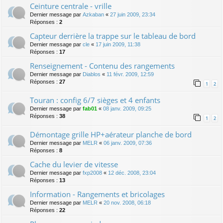
Ceinture centrale - vrille
Dernier message par
Azkaban
«
27 juin 2009, 23:34
Réponses :
2
Capteur derrière la trappe sur le tableau de bord
Dernier message par
cle
«
17 juin 2009, 11:38
Réponses :
17
Renseignement - Contenu des rangements
Dernier message par
Diablos
«
11 févr. 2009, 12:59
Réponses :
27
1
2
Touran : config 6/7 sièges et 4 enfants
Dernier message par
fab01
«
08 janv. 2009, 09:25
Réponses :
38
1
2
Démontage grille HP+aérateur planche de bord
Dernier message par
MELR
«
06 janv. 2009, 07:36
Réponses :
8
Cache du levier de vitesse
Dernier message par
fxp2008
«
12 déc. 2008, 23:04
Réponses :
13
Information - Rangements et bricolages
Dernier message par
MELR
«
20 nov. 2008, 06:18
Réponses :
22