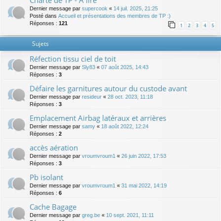
Charte de TP - A lire
Dernier message par
supercook
«
14 juil. 2025, 21:25
Posté dans
Accueil et présentations des membres de TP :)
Réponses :
121
1
2
3
4
5
Sujets
Réfection tissu ciel de toit
Dernier message par
Sly83
«
07 août 2025, 14:43
Réponses :
3
Défaire les garnitures autour du custode avant
Dernier message par
resideur
«
28 oct. 2023, 11:18
Réponses :
3
Emplacement Airbag latéraux et arrières
Dernier message par
samy
«
18 août 2022, 12:24
Réponses :
2
accès aération
Dernier message par
vroumvroum1
«
26 juin 2022, 17:53
Réponses :
3
Pb isolant
Dernier message par
vroumvroum1
«
31 mai 2022, 14:19
Réponses :
6
Cache Bagage
Dernier message par
greg.be
«
10 sept. 2021, 11:11