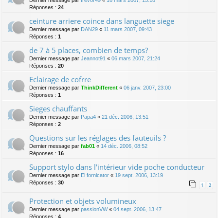
Dernier message par
trevor49
«
16 mars 2007, 15:18
Réponses :
24
ceinture arriere coince dans languette siege
Dernier message par
DAN29
«
11 mars 2007, 09:43
Réponses :
1
de 7 à 5 places, combien de temps?
Dernier message par
Jeannot91
«
06 mars 2007, 21:24
Réponses :
20
Eclairage de cofrre
Dernier message par
ThinkDifferent
«
06 janv. 2007, 23:00
Réponses :
1
Sieges chauffants
Dernier message par
Papa4
«
21 déc. 2006, 13:51
Réponses :
2
Questions sur les réglages des fauteuils ?
Dernier message par
fab01
«
14 déc. 2006, 08:52
Réponses :
16
Support stylo dans l'intérieur vide poche conducteur
Dernier message par
El fornicator
«
19 sept. 2006, 13:19
Réponses :
30
1
2
Protection et objets volumineux
Dernier message par
passionVW
«
04 sept. 2006, 13:47
Réponses :
4