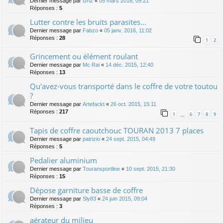
Dernier message par
Griz
«
05 mars 2016, 09:21
Réponses :
5
Lutter contre les bruits parasites...
Dernier message par
Fabzo
«
05 janv. 2016, 11:02
Réponses :
28
1
2
Grincement ou élément roulant
Dernier message par
Mc Rai
«
14 déc. 2015, 12:40
Réponses :
13
Qu'avez-vous transporté dans le coffre de votre toutou
?
Dernier message par
Artefackt
«
26 oct. 2015, 15:11
Réponses :
217
1
6
7
8
9
…
Tapis de coffre caoutchouc TOURAN 2013 7 places
Dernier message par
patrizio
«
24 sept. 2015, 04:49
Réponses :
5
Pedalier aluminium
Dernier message par
Touransportline
«
10 sept. 2015, 21:30
Réponses :
15
Dépose garniture basse de coffre
Dernier message par
Sly83
«
24 juin 2015, 09:04
Réponses :
3
aérateur du milieu