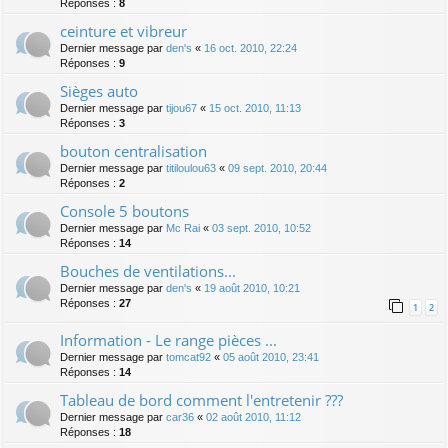
Réponses :
8
ceinture et vibreur
Dernier message par
den's
«
16 oct. 2010, 22:24
Réponses :
9
Sièges auto
Dernier message par
tijou67
«
15 oct. 2010, 11:13
Réponses :
3
bouton centralisation
Dernier message par
titiloulou63
«
09 sept. 2010, 20:44
Réponses :
2
Console 5 boutons
Dernier message par
Mc Rai
«
03 sept. 2010, 10:52
Réponses :
14
Bouches de ventilations...
Dernier message par
den's
«
19 août 2010, 10:21
Réponses :
27
1
2
Information - Le range pièces ...
Dernier message par
tomcat92
«
05 août 2010, 23:41
Réponses :
14
Tableau de bord comment l'entretenir ???
Dernier message par
car36
«
02 août 2010, 11:12
Réponses :
18