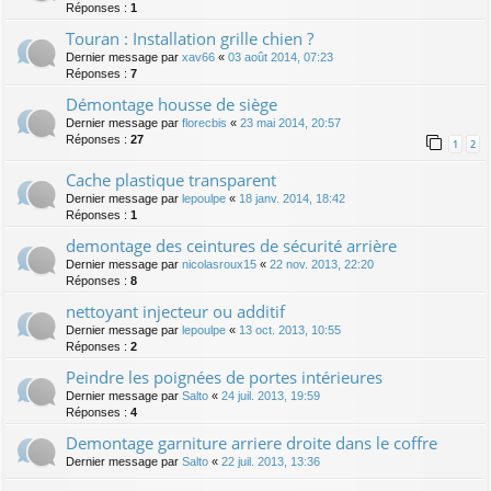
Réponses :
1
Touran : Installation grille chien ?
Dernier message par
xav66
«
03 août 2014, 07:23
Réponses :
7
Démontage housse de siège
Dernier message par
florecbis
«
23 mai 2014, 20:57
Réponses :
27
1
2
Cache plastique transparent
Dernier message par
lepoulpe
«
18 janv. 2014, 18:42
Réponses :
1
demontage des ceintures de sécurité arrière
Dernier message par
nicolasroux15
«
22 nov. 2013, 22:20
Réponses :
8
nettoyant injecteur ou additif
Dernier message par
lepoulpe
«
13 oct. 2013, 10:55
Réponses :
2
Peindre les poignées de portes intérieures
Dernier message par
Salto
«
24 juil. 2013, 19:59
Réponses :
4
Demontage garniture arriere droite dans le coffre
Dernier message par
Salto
«
22 juil. 2013, 13:36