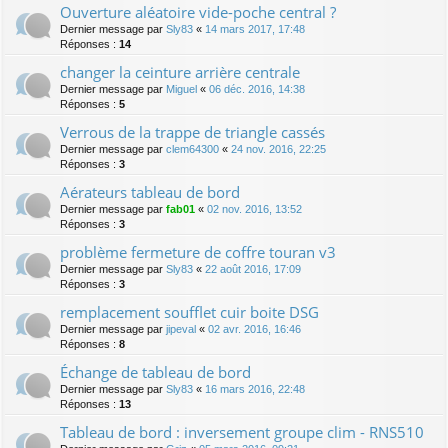
Ouverture aléatoire vide-poche central ?
Dernier message par
Sly83
«
14 mars 2017, 17:48
Réponses :
14
changer la ceinture arrière centrale
Dernier message par
Miguel
«
06 déc. 2016, 14:38
Réponses :
5
Verrous de la trappe de triangle cassés
Dernier message par
clem64300
«
24 nov. 2016, 22:25
Réponses :
3
Aérateurs tableau de bord
Dernier message par
fab01
«
02 nov. 2016, 13:52
Réponses :
3
problème fermeture de coffre touran v3
Dernier message par
Sly83
«
22 août 2016, 17:09
Réponses :
3
remplacement soufflet cuir boite DSG
Dernier message par
jipeval
«
02 avr. 2016, 16:46
Réponses :
8
Échange de tableau de bord
Dernier message par
Sly83
«
16 mars 2016, 22:48
Réponses :
13
Tableau de bord : inversement groupe clim - RNS510