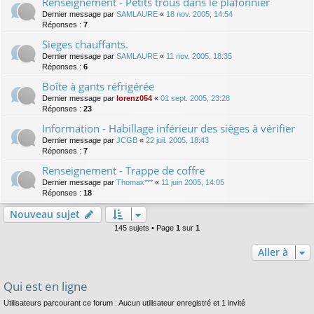
Renseignement - Petits trous dans le plafonnier
Dernier message par
SAMLAURE
«
18 nov. 2005, 14:54
Réponses :
7
Sieges chauffants.
Dernier message par
SAMLAURE
«
11 nov. 2005, 18:35
Réponses :
6
Boîte à gants réfrigérée
Dernier message par
lorenz054
«
01 sept. 2005, 23:28
Réponses :
23
Information - Habillage inférieur des sièges à vérifier
Dernier message par
JCGB
«
22 juil. 2005, 18:43
Réponses :
7
Renseignement - Trappe de coffre
Dernier message par
Thomax***
«
11 juin 2005, 14:05
Réponses :
18
Nouveau sujet
145 sujets • Page
1
sur
1
Aller à
Qui est en ligne
Utilisateurs parcourant ce forum : Aucun utilisateur enregistré et 1 invité