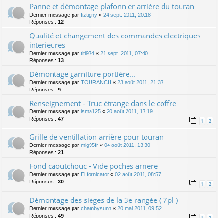
Panne et démontage plafonnier arrière du touran
Dernier message par
fiztigny
«
24 sept. 2011, 20:18
Réponses :
12
Qualité et changement des commandes electriques
interieures
Dernier message par
titi974
«
21 sept. 2011, 07:40
Réponses :
13
Démontage garniture portière...
Dernier message par
TOURANCH
«
23 août 2011, 21:37
Réponses :
9
Renseignement - Truc étrange dans le coffre
Dernier message par
isma125
«
20 août 2011, 17:19
Réponses :
47
1
2
Grille de ventillation arrière pour touran
Dernier message par
mig95fr
«
04 août 2011, 13:30
Réponses :
21
Fond caoutchouc - Vide poches arriere
Dernier message par
El fornicator
«
02 août 2011, 08:57
Réponses :
30
1
2
Démontage des sièges de la 3e rangée ( 7pl )
Dernier message par
chambysunn
«
20 mai 2011, 09:52
Réponses :
49
1
2