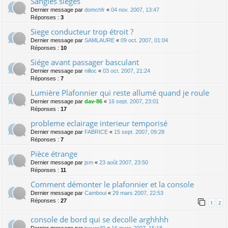
Sangles sièges
Dernier message par
domchfr
«
04 nov. 2007, 13:47
Réponses :
3
Siege conducteur trop étroit ?
Dernier message par
SAMLAURE
«
09 oct. 2007, 01:04
Réponses :
10
Siége avant passager basculant
Dernier message par
nilloc
«
03 oct. 2007, 21:24
Réponses :
7
Lumière Plafonnier qui reste allumé quand je roule
Dernier message par
dav-86
«
16 sept. 2007, 23:01
Réponses :
17
probleme eclairage interieur temporisé
Dernier message par
FABRICE
«
15 sept. 2007, 09:28
Réponses :
7
Pièce étrange
Dernier message par
jsm
«
23 août 2007, 23:50
Réponses :
11
Comment démonter le plafonnier et la console
Dernier message par
Camboui
«
29 mars 2007, 22:53
Réponses :
27
1
2
console de bord qui se decolle arghhhh