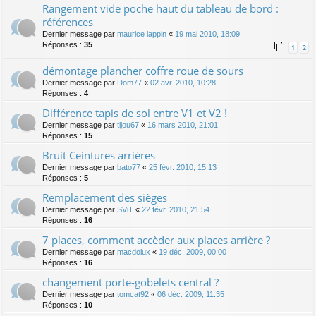
Rangement vide poche haut du tableau de bord :
références
Dernier message par
maurice lappin
«
19 mai 2010, 18:09
Réponses :
35
1
2
démontage plancher coffre roue de sours
Dernier message par
Dom77
«
02 avr. 2010, 10:28
Réponses :
4
Différence tapis de sol entre V1 et V2 !
Dernier message par
tijou67
«
16 mars 2010, 21:01
Réponses :
15
Bruit Ceintures arrières
Dernier message par
bato77
«
25 févr. 2010, 15:13
Réponses :
5
Remplacement des sièges
Dernier message par
SViT
«
22 févr. 2010, 21:54
Réponses :
16
7 places, comment accèder aux places arrière ?
Dernier message par
macdolux
«
19 déc. 2009, 00:00
Réponses :
16
changement porte-gobelets central ?
Dernier message par
tomcat92
«
06 déc. 2009, 11:35
Réponses :
10