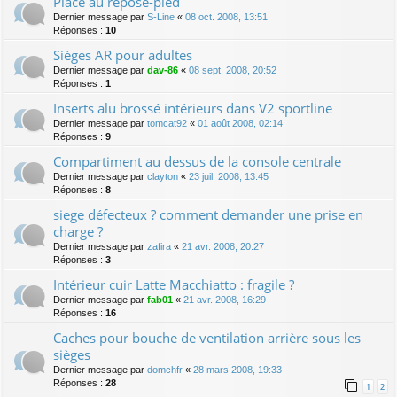
Place au repose-pied
Dernier message par
S-Line
«
08 oct. 2008, 13:51
Réponses :
10
Sièges AR pour adultes
Dernier message par
dav-86
«
08 sept. 2008, 20:52
Réponses :
1
Inserts alu brossé intérieurs dans V2 sportline
Dernier message par
tomcat92
«
01 août 2008, 02:14
Réponses :
9
Compartiment au dessus de la console centrale
Dernier message par
clayton
«
23 juil. 2008, 13:45
Réponses :
8
siege défecteux ? comment demander une prise en
charge ?
Dernier message par
zafira
«
21 avr. 2008, 20:27
Réponses :
3
Intérieur cuir Latte Macchiatto : fragile ?
Dernier message par
fab01
«
21 avr. 2008, 16:29
Réponses :
16
Caches pour bouche de ventilation arrière sous les
sièges
Dernier message par
domchfr
«
28 mars 2008, 19:33
Réponses :
28
1
2