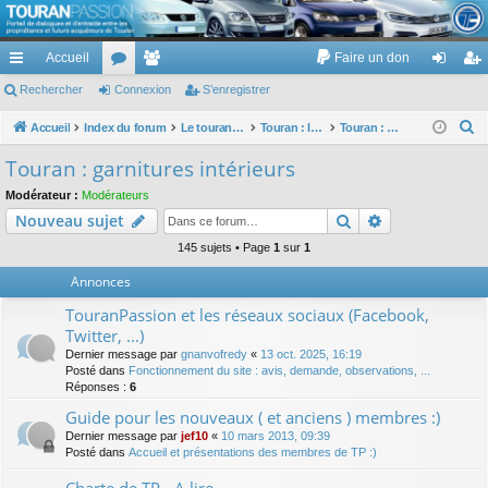
TouranPassion
Accueil
Faire un don
Le forum des propriétaires ou futurs acquéreurs du Volkswagen Touran
cc
Rechercher
or
Connexion
e
S’enregistrer
on
’e
ès
u
m
ne
nr
R
Accueil
Index du forum
Le touran dans ses versions I (V1 V2 V3) et II ...
Touran : les éléments et équipements extérieurs et intérieurs
Touran : garnitures intérieurs
e
ra
m
br
xi
eg
Touran : garnitures intérieurs
c
pi
s
es
on
ist
Modérateur :
Modérateurs
h
Rechercher
Recherche av
Nouveau sujet
de
re
e
r
145 sujets • Page
1
sur
1
r
c
Annonces
h
TouranPassion et les réseaux sociaux (Facebook,
e
Twitter, ...)
r
Dernier message par
gnanvofredy
«
13 oct. 2025, 16:19
Posté dans
Fonctionnement du site : avis, demande, observations, ...
Réponses :
6
Guide pour les nouveaux ( et anciens ) membres :)
Dernier message par
jef10
«
10 mars 2013, 09:39
Posté dans
Accueil et présentations des membres de TP :)