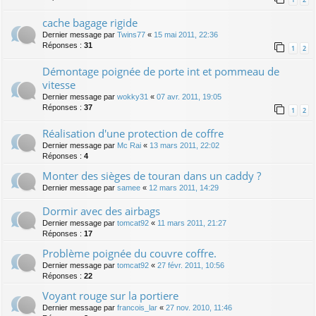
cache bagage rigide
Dernier message par
Twins77
«
15 mai 2011, 22:36
Réponses :
31
1
2
Démontage poignée de porte int et pommeau de
vitesse
Dernier message par
wokky31
«
07 avr. 2011, 19:05
Réponses :
37
1
2
Réalisation d'une protection de coffre
Dernier message par
Mc Rai
«
13 mars 2011, 22:02
Réponses :
4
Monter des sièges de touran dans un caddy ?
Dernier message par
samee
«
12 mars 2011, 14:29
Dormir avec des airbags
Dernier message par
tomcat92
«
11 mars 2011, 21:27
Réponses :
17
Problème poignée du couvre coffre.
Dernier message par
tomcat92
«
27 févr. 2011, 10:56
Réponses :
22
Voyant rouge sur la portiere
Dernier message par
francois_lar
«
27 nov. 2010, 11:46