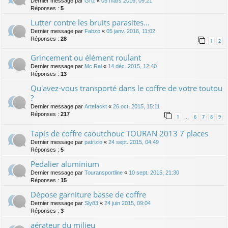
Dernier message par
Griz
«
05 mars 2016, 09:21
Réponses :
5
Lutter contre les bruits parasites...
Dernier message par
Fabzo
«
05 janv. 2016, 11:02
Réponses :
28
1
2
Grincement ou élément roulant
Dernier message par
Mc Rai
«
14 déc. 2015, 12:40
Réponses :
13
Qu'avez-vous transporté dans le coffre de votre toutou
?
Dernier message par
Artefackt
«
26 oct. 2015, 15:11
Réponses :
217
1
6
7
8
9
…
Tapis de coffre caoutchouc TOURAN 2013 7 places
Dernier message par
patrizio
«
24 sept. 2015, 04:49
Réponses :
5
Pedalier aluminium
Dernier message par
Touransportline
«
10 sept. 2015, 21:30
Réponses :
15
Dépose garniture basse de coffre
Dernier message par
Sly83
«
24 juin 2015, 09:04
Réponses :
3
aérateur du milieu