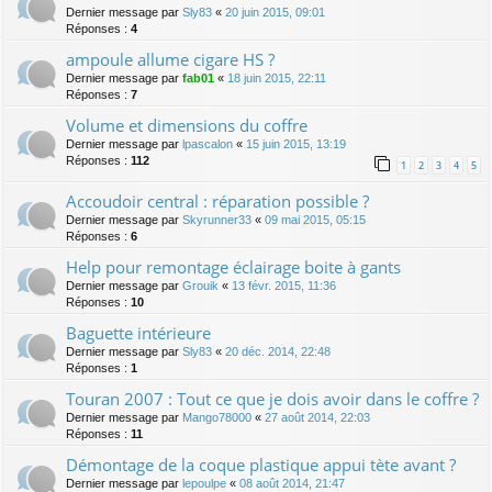
Dernier message par
Sly83
«
20 juin 2015, 09:01
Réponses :
4
ampoule allume cigare HS ?
Dernier message par
fab01
«
18 juin 2015, 22:11
Réponses :
7
Volume et dimensions du coffre
Dernier message par
lpascalon
«
15 juin 2015, 13:19
Réponses :
112
1
2
3
4
5
Accoudoir central : réparation possible ?
Dernier message par
Skyrunner33
«
09 mai 2015, 05:15
Réponses :
6
Help pour remontage éclairage boite à gants
Dernier message par
Grouik
«
13 févr. 2015, 11:36
Réponses :
10
Baguette intérieure
Dernier message par
Sly83
«
20 déc. 2014, 22:48
Réponses :
1
Touran 2007 : Tout ce que je dois avoir dans le coffre ?
Dernier message par
Mango78000
«
27 août 2014, 22:03
Réponses :
11
Démontage de la coque plastique appui tète avant ?
Dernier message par
lepoulpe
«
08 août 2014, 21:47