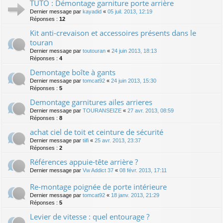
TUTO : Démontage garniture porte arrière
Dernier message par
kayadid
«
05 juil. 2013, 12:19
Réponses :
12
Kit anti-crevaison et accessoires présents dans le
touran
Dernier message par
toutouran
«
24 juin 2013, 18:13
Réponses :
4
Demontage boîte à gants
Dernier message par
tomcat92
«
24 juin 2013, 15:30
Réponses :
5
Demontage garnitures ailes arrieres
Dernier message par
TOURANSEIZE
«
27 avr. 2013, 08:59
Réponses :
8
achat ciel de toit et ceinture de sécurité
Dernier message par
tiifi
«
25 avr. 2013, 23:37
Réponses :
2
Références appuie-tête arrière ?
Dernier message par
Vw Addict 37
«
08 févr. 2013, 17:11
Re-montage poignée de porte intérieure
Dernier message par
tomcat92
«
18 janv. 2013, 21:29
Réponses :
5
Levier de vitesse : quel entourage ?