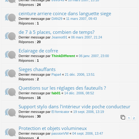
Dernier message par
trevor49
«
16 mars 2007, 15:18
Réponses :
24
ceinture arriere coince dans languette siege
Dernier message par
DAN29
«
11 mars 2007, 09:43
Réponses :
1
de 7 à 5 places, combien de temps?
Dernier message par
Jeannot91
«
06 mars 2007, 21:24
Réponses :
20
Eclairage de cofrre
Dernier message par
ThinkDifferent
«
06 janv. 2007, 23:00
Réponses :
1
Sieges chauffants
Dernier message par
Papa4
«
21 déc. 2006, 13:51
Réponses :
2
Questions sur les réglages des fauteuils ?
Dernier message par
fab01
«
14 déc. 2006, 08:52
Réponses :
16
Support stylo dans l'intérieur vide poche conducteur
Dernier message par
El fornicator
«
19 sept. 2006, 13:19
Réponses :
30
1
2
Protection et objets volumineux
Dernier message par
passionVW
«
04 sept. 2006, 13:47
Réponses :
4