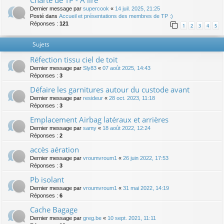
Charte de TP - A lire
Dernier message par
supercook
«
14 juil. 2025, 21:25
Posté dans
Accueil et présentations des membres de TP :)
Réponses :
121
1
2
3
4
5
Sujets
Réfection tissu ciel de toit
Dernier message par
Sly83
«
07 août 2025, 14:43
Réponses :
3
Défaire les garnitures autour du custode avant
Dernier message par
resideur
«
28 oct. 2023, 11:18
Réponses :
3
Emplacement Airbag latéraux et arrières
Dernier message par
samy
«
18 août 2022, 12:24
Réponses :
2
accès aération
Dernier message par
vroumvroum1
«
26 juin 2022, 17:53
Réponses :
3
Pb isolant
Dernier message par
vroumvroum1
«
31 mai 2022, 14:19
Réponses :
6
Cache Bagage
Dernier message par
greg.be
«
10 sept. 2021, 11:11