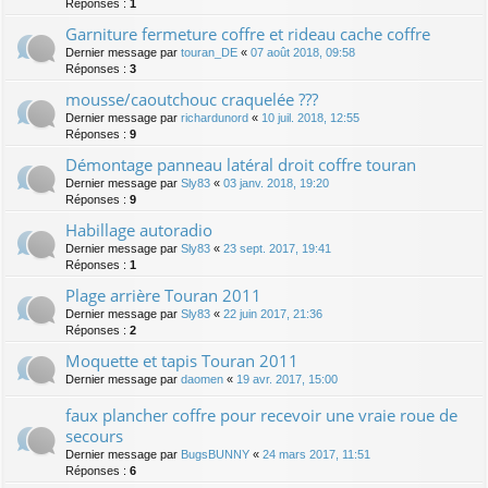
Réponses :
1
Garniture fermeture coffre et rideau cache coffre
Dernier message par
touran_DE
«
07 août 2018, 09:58
Réponses :
3
mousse/caoutchouc craquelée ???
Dernier message par
richardunord
«
10 juil. 2018, 12:55
Réponses :
9
Démontage panneau latéral droit coffre touran
Dernier message par
Sly83
«
03 janv. 2018, 19:20
Réponses :
9
Habillage autoradio
Dernier message par
Sly83
«
23 sept. 2017, 19:41
Réponses :
1
Plage arrière Touran 2011
Dernier message par
Sly83
«
22 juin 2017, 21:36
Réponses :
2
Moquette et tapis Touran 2011
Dernier message par
daomen
«
19 avr. 2017, 15:00
faux plancher coffre pour recevoir une vraie roue de
secours
Dernier message par
BugsBUNNY
«
24 mars 2017, 11:51
Réponses :
6