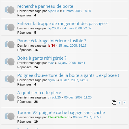
recherche panneau de porte
Dernier message par
fxp2008
«
11 mars 2008, 18:50
Réponses :
4
Enlever la trappe de rangement des passagers
Dernier message par
fxp2008
«
04 mars 2008, 22:32
Réponses :
5
Panne éclairage intérieur : fusible ?
Dernier message par
jef10
«
15 janv. 2008, 18:17
Réponses :
16
Boite à gants réfrigérée ?
Dernier message par
thaz
«
13 janv. 2008, 10:41
Réponses :
24
Poignée d'ouverture de la boîte à gants... explosée !
Dernier message par
dgillou
«
06 déc. 2007, 14:18
Réponses :
4
A quoi sert cette piece
Dernier message par
thryclo25
«
05 déc. 2007, 11:25
Réponses :
26
1
2
Touran V2 poignée cache bagage sans cache
Dernier message par
ThinkDifferent
«
06 nov. 2007, 08:58
Réponses :
19