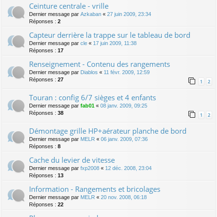
Ceinture centrale - vrille
Dernier message par
Azkaban
«
27 juin 2009, 23:34
Réponses :
2
Capteur derrière la trappe sur le tableau de bord
Dernier message par
cle
«
17 juin 2009, 11:38
Réponses :
17
Renseignement - Contenu des rangements
Dernier message par
Diablos
«
11 févr. 2009, 12:59
Réponses :
27
1
2
Touran : config 6/7 sièges et 4 enfants
Dernier message par
fab01
«
08 janv. 2009, 09:25
Réponses :
38
1
2
Démontage grille HP+aérateur planche de bord
Dernier message par
MELR
«
06 janv. 2009, 07:36
Réponses :
8
Cache du levier de vitesse
Dernier message par
fxp2008
«
12 déc. 2008, 23:04
Réponses :
13
Information - Rangements et bricolages
Dernier message par
MELR
«
20 nov. 2008, 06:18
Réponses :
22