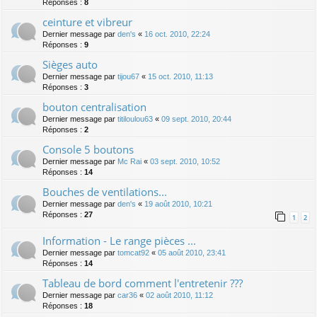
Réponses :
8
ceinture et vibreur
Dernier message par
den's
«
16 oct. 2010, 22:24
Réponses :
9
Sièges auto
Dernier message par
tijou67
«
15 oct. 2010, 11:13
Réponses :
3
bouton centralisation
Dernier message par
titiloulou63
«
09 sept. 2010, 20:44
Réponses :
2
Console 5 boutons
Dernier message par
Mc Rai
«
03 sept. 2010, 10:52
Réponses :
14
Bouches de ventilations...
Dernier message par
den's
«
19 août 2010, 10:21
Réponses :
27
1
2
Information - Le range pièces ...
Dernier message par
tomcat92
«
05 août 2010, 23:41
Réponses :
14
Tableau de bord comment l'entretenir ???
Dernier message par
car36
«
02 août 2010, 11:12
Réponses :
18