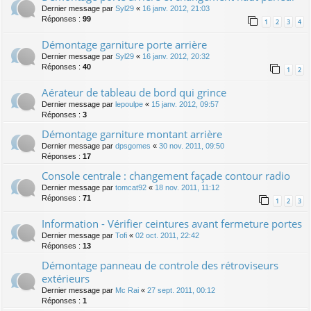
Dernier message par
Syl29
«
16 janv. 2012, 21:03
Réponses :
99
1
2
3
4
Démontage garniture porte arrière
Dernier message par
Syl29
«
16 janv. 2012, 20:32
Réponses :
40
1
2
Aérateur de tableau de bord qui grince
Dernier message par
lepoulpe
«
15 janv. 2012, 09:57
Réponses :
3
Démontage garniture montant arrière
Dernier message par
dpsgomes
«
30 nov. 2011, 09:50
Réponses :
17
Console centrale : changement façade contour radio
Dernier message par
tomcat92
«
18 nov. 2011, 11:12
Réponses :
71
1
2
3
Information - Vérifier ceintures avant fermeture portes
Dernier message par
Tofi
«
02 oct. 2011, 22:42
Réponses :
13
Démontage panneau de controle des rétroviseurs
extérieurs
Dernier message par
Mc Rai
«
27 sept. 2011, 00:12
Réponses :
1