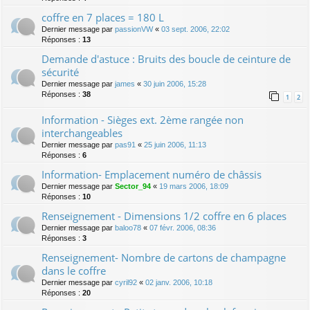
coffre en 7 places = 180 L
Dernier message par
passionVW
«
03 sept. 2006, 22:02
Réponses :
13
Demande d'astuce : Bruits des boucle de ceinture de
sécurité
Dernier message par
james
«
30 juin 2006, 15:28
Réponses :
38
1
2
Information - Sièges ext. 2ème rangée non
interchangeables
Dernier message par
pas91
«
25 juin 2006, 11:13
Réponses :
6
Information- Emplacement numéro de châssis
Dernier message par
Sector_94
«
19 mars 2006, 18:09
Réponses :
10
Renseignement - Dimensions 1/2 coffre en 6 places
Dernier message par
baloo78
«
07 févr. 2006, 08:36
Réponses :
3
Renseignement- Nombre de cartons de champagne
dans le coffre
Dernier message par
cyril92
«
02 janv. 2006, 10:18
Réponses :
20