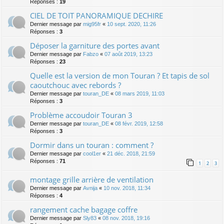
Réponses :
19
CIEL DE TOIT PANORAMIQUE DECHIRE
Dernier message par
mig95fr
«
10 sept. 2020, 11:26
Réponses :
3
Déposer la garniture des portes avant
Dernier message par
Fabzo
«
07 août 2019, 13:23
Réponses :
23
Quelle est la version de mon Touran ? Et tapis de sol
caoutchouc avec rebords ?
Dernier message par
touran_DE
«
08 mars 2019, 11:03
Réponses :
3
Problème accoudoir Touran 3
Dernier message par
touran_DE
«
08 févr. 2019, 12:58
Réponses :
3
Dormir dans un touran : comment ?
Dernier message par
cool1er
«
21 déc. 2018, 21:59
Réponses :
71
1
2
3
montage grille arrière de ventilation
Dernier message par
Avnija
«
10 nov. 2018, 11:34
Réponses :
4
rangement cache bagage coffre
Dernier message par
Sly83
«
08 nov. 2018, 19:16