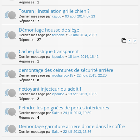
Réponses :
1
Touran : Installation grille chien ?
Dernier message par
xav66
«
03 août 2014, 07:23
Réponses :
7
Démontage housse de siège
Dernier message par
florecbis
«
23 mai 2014, 20:57
Réponses :
27
1
2
Cache plastique transparent
Dernier message par
lepoulpe
«
18 janv. 2014, 18:42
Réponses :
1
demontage des ceintures de sécurité arrière
Dernier message par
nicolasroux15
«
22 nov. 2013, 22:20
Réponses :
8
nettoyant injecteur ou additif
Dernier message par
lepoulpe
«
13 oct. 2013, 10:55
Réponses :
2
Peindre les poignées de portes intérieures
Dernier message par
Salto
«
24 juil. 2013, 19:59
Réponses :
4
Demontage garniture arriere droite dans le coffre
Dernier message par
Salto
«
22 juil. 2013, 13:36