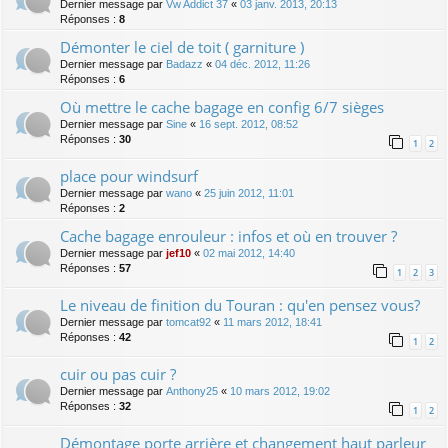
Dernier message par
Vw Addict 37
«
03 janv. 2013, 20:13
Réponses :
8
Démonter le ciel de toit ( garniture )
Dernier message par
Badazz
«
04 déc. 2012, 11:26
Réponses :
6
Où mettre le cache bagage en config 6/7 sièges
Dernier message par
Sine
«
16 sept. 2012, 08:52
Réponses :
30
1
2
place pour windsurf
Dernier message par
wano
«
25 juin 2012, 11:01
Réponses :
2
Cache bagage enrouleur : infos et où en trouver ?
Dernier message par
jef10
«
02 mai 2012, 14:40
Réponses :
57
1
2
3
Le niveau de finition du Touran : qu'en pensez vous?
Dernier message par
tomcat92
«
11 mars 2012, 18:41
Réponses :
42
1
2
cuir ou pas cuir ?
Dernier message par
Anthony25
«
10 mars 2012, 19:02
Réponses :
32
1
2
Démontage porte arrière et changement haut parleur