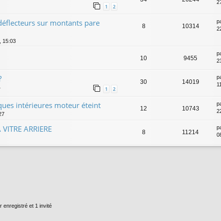
2
1
2
éflecteurs sur montants pare
p
8
10314
2
, 15:03
p
10
9455
2
?
p
30
14019
1
4
1
2
ues intérieures moteur éteint
p
12
10743
2
27
 VITRE ARRIERE
p
8
11214
0
 enregistré et 1 invité