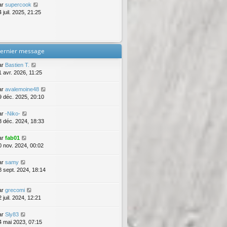
ar
supercook
 juil. 2025, 21:25
ernier message
ar
Bastien T.
1 avr. 2026, 11:25
ar
avalemoine48
9 déc. 2025, 20:10
ar
-Niko-
3 déc. 2024, 18:33
ar
fab01
0 nov. 2024, 00:02
ar
samy
8 sept. 2024, 18:14
ar
grecomi
 juil. 2024, 12:21
ar
Sly83
4 mai 2023, 07:15