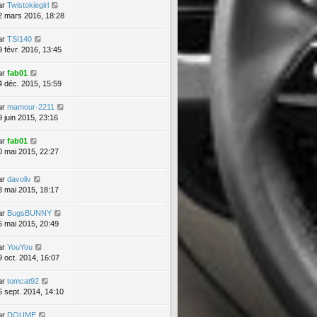
ar
Twistokiegirl
2 mars 2016, 18:28
ar
TSI140
9 févr. 2016, 13:45
ar
fab01
4 déc. 2015, 15:59
ar
mamour-2211
9 juin 2015, 23:16
ar
fab01
0 mai 2015, 22:27
ar
davoliv
8 mai 2015, 18:17
ar
BugsBUNNY
5 mai 2015, 20:49
ar
YouYou
9 oct. 2014, 16:07
ar
tomcat92
6 sept. 2014, 14:10
ar
DOUME