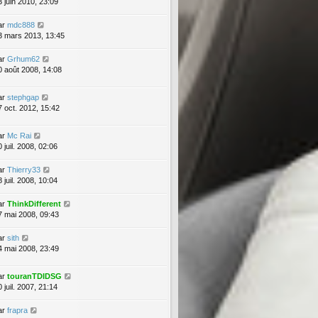
3 juin 2010, 23:09
ar
mdc888
3 mars 2013, 13:45
ar
Grhum62
0 août 2008, 14:08
ar
stephgap
7 oct. 2012, 15:42
ar
Mc Rai
 juil. 2008, 02:06
ar
Thierry33
 juil. 2008, 10:04
ar
ThinkDifferent
7 mai 2008, 09:43
ar
sith
4 mai 2008, 23:49
ar
touranTDIDSG
 juil. 2007, 21:14
ar
frapra