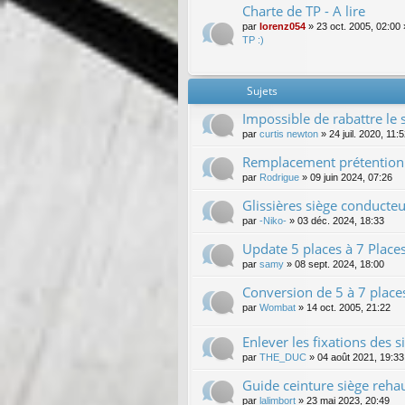
Charte de TP - A lire
par
lorenz054
»
23 oct. 2005, 02:00
TP :)
Sujets
Impossible de rabattre le 
par
curtis newton
»
24 juil. 2020, 11:
Remplacement prétentionn
par
Rodrigue
»
09 juin 2024, 07:26
Glissières siège conducteu
par
-Niko-
»
03 déc. 2024, 18:33
Update 5 places à 7 Place
par
samy
»
08 sept. 2024, 18:00
Conversion de 5 à 7 place
par
Wombat
»
14 oct. 2005, 21:22
Enlever les fixations des
par
THE_DUC
»
04 août 2021, 19:33
Guide ceinture siège reha
par
lalimbort
»
23 mai 2023, 20:49