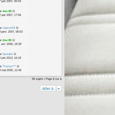
7 juin 2007, 00:43
ar
dav-86
2 juin 2007, 17:56
ar
nagrom59
3 janv. 2007, 08:53
ar
dav-86
1 avr. 2006, 18:28
ar
lepoulpe
2 juin 2013, 16:18
ar
Thomax***
8 mai 2005, 12:46
58 sujets • Page
1
sur
1
Aller à