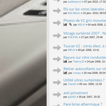
par
audimanrs2
»
07 juin 2010, 17:32
fils sur les vitres latérale
par
Bob Bimon
»
22 janv. 2010, 08:53
Photos de V2 gris mountain
par
MELR
»
04 août 2008, 1
Vitrage surteinté 2007 : No
par
Phil DSG
»
27 juin 2007, 23:46
Touran V2 : vitres élect. à
par
MELR
»
09 juil. 2008, 13:41
Rayure sur vitre conducte
par
Thierry33
»
24 juin 2008, 15
Retirer autocollants sur vit
par
creepy
»
26 mai 2008, 00:04
Utilité vitres surteintées ?
par
Titan02
»
05 nov. 2005, 12:29
anti pincement
par
juju091
»
30 juil. 2007, 20:32
Pare brise athermique ?