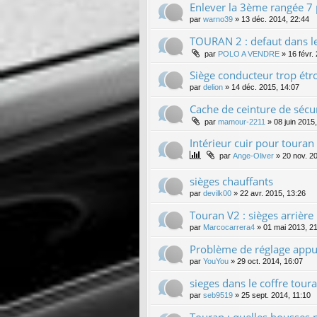
Enlever la 3ème rangée 7 
par
warno39
»
13 déc. 2014, 22:44
TOURAN 2 : defaut dans le
par
POLO A VENDRE
»
16 févr.
Siège conducteur trop étro
par
delion
»
14 déc. 2015, 14:07
Cache de ceinture de sécu
par
mamour-2211
»
08 juin 2015
Intérieur cuir pour touran
par
Ange-Oliver
»
20 nov. 2
sièges chauffants
par
devilk00
»
22 avr. 2015, 13:26
Touran V2 : sièges arrière 
par
Marcocarrera4
»
01 mai 2013, 2
Problème de réglage appu
par
YouYou
»
29 oct. 2014, 16:07
sieges dans le coffre tour
par
seb9519
»
25 sept. 2014, 11:10
Touran : quelles housses p