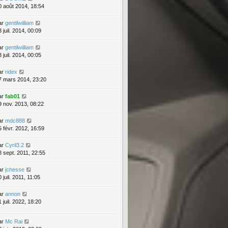
0 août 2014, 18:54
ar
gentilwilliam
 juil. 2014, 00:09
ar
gentilwilliam
 juil. 2014, 00:05
ar
ridex
7 mars 2014, 23:20
ar
fab01
9 nov. 2013, 08:22
ar
mdc888
5 févr. 2012, 16:59
ar
Cyril3.2
8 sept. 2011, 22:55
ar
jchesse
 juil. 2011, 11:05
ar
annon
 juil. 2022, 18:20
ar
Mc Rai