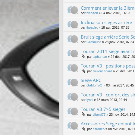
Comment enlever la 3ième
par
nicoseh
»
04 nov. 2018, 14:53
Inclinaison sièges arrière
par
jbpaulet
»
18 avr. 2018, 07:28
Bruit siege arrière Série 
par
Grosound
»
28 janv. 2018, 07:34
Touran 2011 siege avant r
par
alphaman
»
24 déc. 2017, 20
Touran V3 : positions poss
par
roulencanard
»
23 déc. 2011
Siège ARC
par
GaMbiToO
»
03 mai 2017, 20:45
Touran V3 : confort des siè
par
lynel
»
18 mars 2013, 22:44
Touran V3 7>5 sièges
par
djbenji77
»
23 nov. 2014, 14:
Accessoires Siège enfant I
par
elfranco
»
08 avr. 2016, 07:0