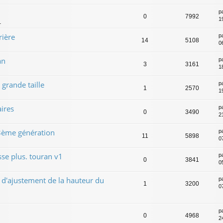
p
0
7992
1
1
rière
p
14
5108
0
an
p
3
3161
1
grande taille
p
1
2570
1
ires
p
0
3490
2
 3ème génération
p
11
5898
0
sse plus. touran v1
p
0
3841
0
 d'ajustement de la hauteur du
p
1
3200
0
p
0
4968
2