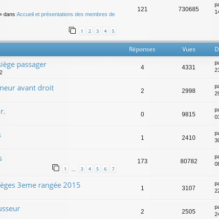
p
121
730685
14
» dans
Accueil et présentations des membres de
1
2
3
4
5
Réponses
Vues
D
siège passager
p
4
4331
2
52
eur avant droit
p
2
2998
2
r.
p
0
9815
0
s
p
1
2410
3
s
p
173
80782
0
1
3
4
5
6
7
…
 sièges 3eme rangée 2015
p
1
3107
22
usseur
p
2
2505
2