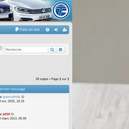
Faire un don
A
FA
on
’e
Q
ne
nr
Rechercher
Recherche avancée
xi
eg
on
ist
re
58 sujets • Page
1
sur
1
r
ernier message
ar
gnanvofredy
3 oct. 2025, 16:19
ar
jef10
0 mars 2013, 09:39