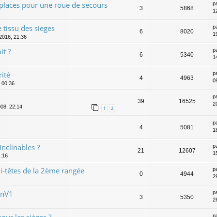
places pour une roue de secours
p
3
5868
1
 tissu des sieges
p
6
8020
1
 2016, 21:36
it ?
p
6
5340
1
rité
p
4
4963
0
, 00:36
p
39
16525
2
008, 22:14
1
2
p
4
5081
1
inclinables ?
p
21
12607
1
1:16
i-têtes de la 2ème rangée
p
0
4944
2
anV1
p
3
5350
2
our les sièges ?
p