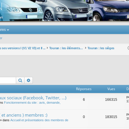
u Volkswagen Touran
res
er
ses versions I (V1 V2 V3) et II ...
Touran : les éléments et équipements extérieurs et intérieurs
Touran : les sièges
Rechercher
Recherche avancée
Réponses
Vues
D
ux sociaux (Facebook, Twitter, ...)
p
6
166315
1
ans
Fonctionnement du site : avis, demande,
 et anciens ) membres :)
p
0
183015
1
» dans
Accueil et présentations des membres de