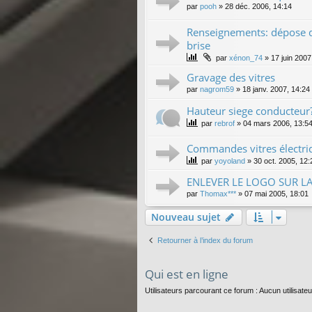
par
pooh
»
28 déc. 2006, 14:14
Renseignements: dépose d
brise
par
xénon_74
»
17 juin 2007
Gravage des vitres
par
nagrom59
»
18 janv. 2007, 14:24
Hauteur siege conducteur
par
rebrof
»
04 mars 2006, 13:5
Commandes vitres électriq
par
yoyoland
»
30 oct. 2005, 12:
ENLEVER LE LOGO SUR LA
par
Thomax***
»
07 mai 2005, 18:01
Nouveau sujet
Retourner à l’index du forum
Qui est en ligne
Utilisateurs parcourant ce forum : Aucun utilisateur