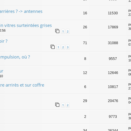
1
s arrières ? -> antennes
p
16
11530
2
 vitres surteintées grises
p
26
17869
3
2:56
1
2
ir ?
p
71
31088
0
1
2
3
 impulsion, où ?
p
8
9557
10
ur
p
12
12646
08
:10
re arrirès et sur coffre
p
6
10817
2
p
29
20476
0
1
2
p
2
9773
30
p
34
26244