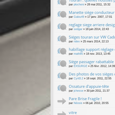
par
plocheni
»
28 mai 2011, 15:32
Manette siège conducteur
par
Galou49
»
17 janv. 2007, 17:01
reglage siege arriere desig
par
sedgar
»
18 juin 2014, 22:43
Siéges touran sur VW Cad
par
ridex
»
25 mars 2014, 22:13
habillage support réglage
par
math85
»
18 nov. 2013, 13:45
Siège passager rabattable s
par
EXSURGE
»
25 févr. 2012, 14:39
Des photos de vos sièges c
par
Cyril3.2
»
18 sept. 2011, 22:55
Ossature d'appuie-tête
par
jchesse
»
30 juin 2011, 21:37
Pare Brise Fragile !
par
Néosis
»
06 juil. 2010, 20:55
vitre