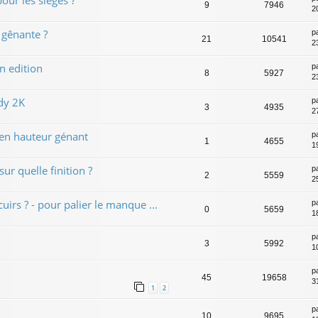
9
7946
2
 gênante ?
p
21
10541
23
n edition
p
8
5927
23
dy 2K
p
3
4935
2
 en hauteur génant
p
1
4655
1
ur quelle finition ?
p
2
5559
2
uirs ? - pour palier le manque ...
p
0
5659
1
p
3
5992
10
p
45
19658
31
1
2
p
10
9695