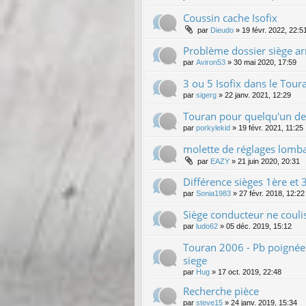
Coussin cache Isofix
par
Dieudo
»
19 févr. 2022, 22:5
Problème dossier siège ar
par
Aviron53
»
30 mai 2020, 17:59
3 ou 5 Isofix dans le Tour
par
sigerg
»
22 janv. 2021, 12:29
Touran pour quelqu'un de 
par
porkylekid
»
19 févr. 2021, 11:25
molette de réglages lomba
par
EAZY
»
21 juin 2020, 20:31
Différence sièges 1ère et
par
Sonia1983
»
27 févr. 2018, 12:22
Siège conducteur ne couli
par
ludo62
»
05 déc. 2019, 15:12
Touran 2006 - Pb poignée
siege
par
Hug
»
17 oct. 2019, 22:48
Recherche pièce
par
steve15
»
24 janv. 2019, 15:34