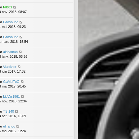
ar
fab01
9 nov. 2018, 08:07
ar
Grosound
1 mai 2018, 09:23
ar
Grosound
1 mars 2018, 15:54
ar
alphaman
8 janv. 2018, 03:26
ar
Vlaolivier
3 juin 2017, 17:32
ar
GaMbiToO
3 mai 2017, 20:45
ar
LioVar1961
5 nov. 2016, 22:34
ar
TSI140
4 oct. 2016, 16:09
ar
elfranco
6 mai 2016, 21:24