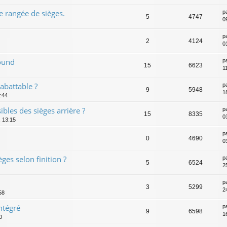
 rangée de sièges.
p
5
4747
0
p
2
4124
0
Sound
p
15
6623
1
abattable ?
p
9
5948
1
:44
ibles des sièges arrière ?
p
15
8335
0
, 13:15
p
0
4690
0
ges selon finition ?
p
5
6524
2
p
3
5299
2
58
ntégré
p
9
6598
1
0