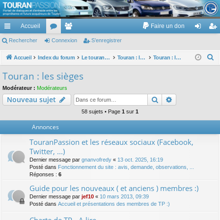
TouranPassion
Accueil
Faire un don
Le forum des propriétaires ou futurs acquéreurs du Volkswagen Touran
cc
Rechercher
or
Connexion
e
S’enregistrer
on
’e
ès
u
m
ne
nr
R
Accueil
Index du forum
Le touran dans ses versions I (V1 V2 V3) et II ...
Touran : les éléments et équipements extérieurs et intérieurs
Touran : les sièges
e
ra
m
br
xi
eg
Touran : les sièges
c
pi
s
es
on
ist
Modérateur :
Modérateurs
h
Rechercher
Recherche av
Nouveau sujet
de
re
e
r
58 sujets • Page
1
sur
1
r
c
Annonces
h
TouranPassion et les réseaux sociaux (Facebook,
e
Twitter, ...)
r
Dernier message par
gnanvofredy
«
13 oct. 2025, 16:19
Posté dans
Fonctionnement du site : avis, demande, observations, ...
Réponses :
6
Guide pour les nouveaux ( et anciens ) membres :)
Dernier message par
jef10
«
10 mars 2013, 09:39
Posté dans
Accueil et présentations des membres de TP :)