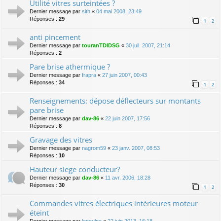
Utilité vitres surteintées ?
Dernier message par
sith
«
04 mai 2008, 23:49
Réponses :
29
1
2
anti pincement
Dernier message par
touranTDIDSG
«
30 juil. 2007, 21:14
Réponses :
2
Pare brise athermique ?
Dernier message par
frapra
«
27 juin 2007, 00:43
Réponses :
34
1
2
Renseignements: dépose déflecteurs sur montants
pare brise
Dernier message par
dav-86
«
22 juin 2007, 17:56
Réponses :
8
Gravage des vitres
Dernier message par
nagrom59
«
23 janv. 2007, 08:53
Réponses :
10
Hauteur siege conducteur?
Dernier message par
dav-86
«
11 avr. 2006, 18:28
Réponses :
30
1
2
Commandes vitres électriques intérieures moteur
éteint
Dernier message par
lepoulpe
«
22 juin 2013, 16:18