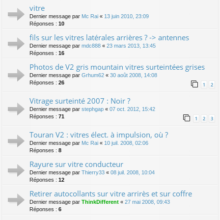
vitre
Dernier message par
Mc Rai
«
13 juin 2010, 23:09
Réponses :
10
fils sur les vitres latérales arrières ? -> antennes
Dernier message par
mdc888
«
23 mars 2013, 13:45
Réponses :
16
Photos de V2 gris mountain vitres surteintées grises
Dernier message par
Grhum62
«
30 août 2008, 14:08
Réponses :
26
1
2
Vitrage surteinté 2007 : Noir ?
Dernier message par
stephgap
«
07 oct. 2012, 15:42
Réponses :
71
1
2
3
Touran V2 : vitres élect. à impulsion, où ?
Dernier message par
Mc Rai
«
10 juil. 2008, 02:06
Réponses :
8
Rayure sur vitre conducteur
Dernier message par
Thierry33
«
08 juil. 2008, 10:04
Réponses :
12
Retirer autocollants sur vitre arrirès et sur coffre
Dernier message par
ThinkDifferent
«
27 mai 2008, 09:43
Réponses :
6