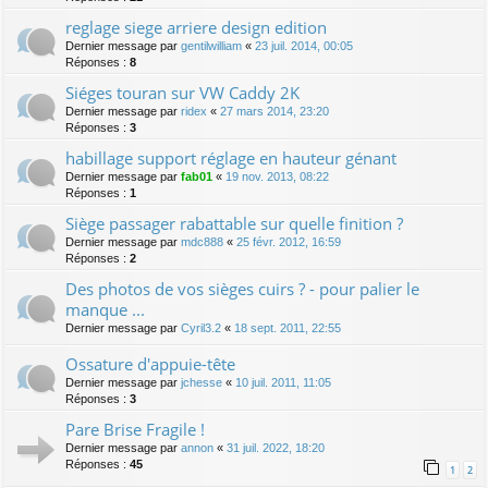
reglage siege arriere design edition
Dernier message par
gentilwilliam
«
23 juil. 2014, 00:05
Réponses :
8
Siéges touran sur VW Caddy 2K
Dernier message par
ridex
«
27 mars 2014, 23:20
Réponses :
3
habillage support réglage en hauteur génant
Dernier message par
fab01
«
19 nov. 2013, 08:22
Réponses :
1
Siège passager rabattable sur quelle finition ?
Dernier message par
mdc888
«
25 févr. 2012, 16:59
Réponses :
2
Des photos de vos sièges cuirs ? - pour palier le
manque ...
Dernier message par
Cyril3.2
«
18 sept. 2011, 22:55
Ossature d'appuie-tête
Dernier message par
jchesse
«
10 juil. 2011, 11:05
Réponses :
3
Pare Brise Fragile !
Dernier message par
annon
«
31 juil. 2022, 18:20
Réponses :
45
1
2