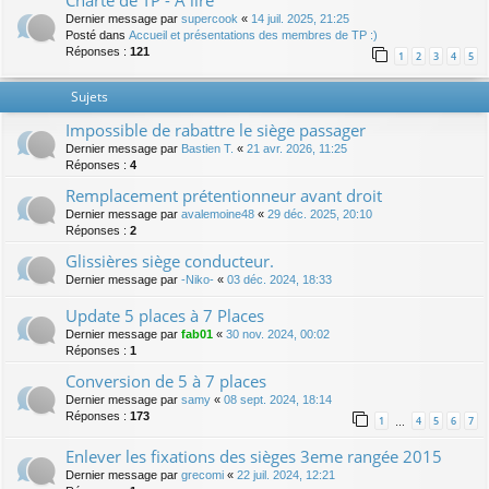
Charte de TP - A lire
Dernier message par
supercook
«
14 juil. 2025, 21:25
Posté dans
Accueil et présentations des membres de TP :)
Réponses :
121
1
2
3
4
5
Sujets
Impossible de rabattre le siège passager
Dernier message par
Bastien T.
«
21 avr. 2026, 11:25
Réponses :
4
Remplacement prétentionneur avant droit
Dernier message par
avalemoine48
«
29 déc. 2025, 20:10
Réponses :
2
Glissières siège conducteur.
Dernier message par
-Niko-
«
03 déc. 2024, 18:33
Update 5 places à 7 Places
Dernier message par
fab01
«
30 nov. 2024, 00:02
Réponses :
1
Conversion de 5 à 7 places
Dernier message par
samy
«
08 sept. 2024, 18:14
Réponses :
173
1
4
5
6
7
…
Enlever les fixations des sièges 3eme rangée 2015
Dernier message par
grecomi
«
22 juil. 2024, 12:21