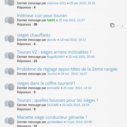
Dernier message par
mamour-2211
«
09 juin 2015, 23:16
Réponses :
4
Intérieur cuir pour touran
Dernier message par
fab01
«
20 mai 2015, 22:27
Réponses :
39
1
2
sièges chauffants
Dernier message par
davoliv
«
18 mai 2015, 18:17
Réponses :
4
Touran V2 : sièges arrière inclinables ?
Dernier message par
BugsBUNNY
«
15 mai 2015, 20:49
Réponses :
21
Problème de réglage appui-têtes de la 2ème rangée
Dernier message par
YouYou
«
29 oct. 2014, 16:07
sieges dans le coffre touranV1
Dernier message par
tomcat92
«
26 sept. 2014, 14:10
Réponses :
3
Touran : quelles housses pour les sièges ?
Dernier message par
DOUME
«
20 août 2014, 18:54
Réponses :
9
Manette siège conducteur gênante ?
Dernier message par
gentilwilliam
«
23 juil. 2014, 00:09
Réponses :
21