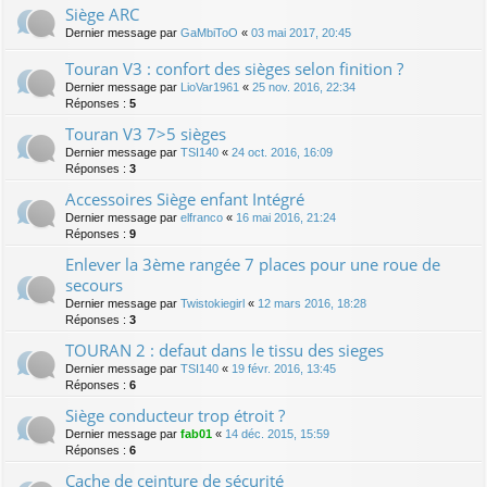
Siège ARC
Dernier message par
GaMbiToO
«
03 mai 2017, 20:45
Touran V3 : confort des sièges selon finition ?
Dernier message par
LioVar1961
«
25 nov. 2016, 22:34
Réponses :
5
Touran V3 7>5 sièges
Dernier message par
TSI140
«
24 oct. 2016, 16:09
Réponses :
3
Accessoires Siège enfant Intégré
Dernier message par
elfranco
«
16 mai 2016, 21:24
Réponses :
9
Enlever la 3ème rangée 7 places pour une roue de
secours
Dernier message par
Twistokiegirl
«
12 mars 2016, 18:28
Réponses :
3
TOURAN 2 : defaut dans le tissu des sieges
Dernier message par
TSI140
«
19 févr. 2016, 13:45
Réponses :
6
Siège conducteur trop étroit ?
Dernier message par
fab01
«
14 déc. 2015, 15:59
Réponses :
6
Cache de ceinture de sécurité