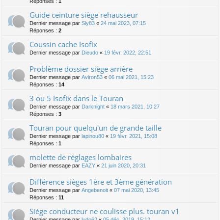
Réponses :
1
Guide ceinture siège rehausseur
Dernier message par
Sly83
«
24 mai 2023, 07:15
Réponses :
2
Coussin cache Isofix
Dernier message par
Dieudo
«
19 févr. 2022, 22:51
Problème dossier siège arrière
Dernier message par
Aviron53
«
06 mai 2021, 15:23
Réponses :
14
3 ou 5 Isofix dans le Touran
Dernier message par
Darknight
«
18 mars 2021, 10:27
Réponses :
3
Touran pour quelqu'un de grande taille
Dernier message par
lapinou80
«
19 févr. 2021, 15:08
Réponses :
1
molette de réglages lombaires
Dernier message par
EAZY
«
21 juin 2020, 20:31
Différence sièges 1ère et 3ème génération
Dernier message par
Angebenoit
«
07 mai 2020, 13:45
Réponses :
11
Siège conducteur ne coulisse plus. touran v1
Dernier message par
ludo62
«
05 déc. 2019, 15:12