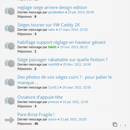
reglage siege arriere design edition
Dernier message par
gentilwilliam
«
23 juil. 2014, 00:05
Réponses :
8
Siéges touran sur VW Caddy 2K
Dernier message par
ridex
«
27 mars 2014, 23:20
Réponses :
3
habillage support réglage en hauteur génant
Dernier message par
fab01
«
19 nov. 2013, 08:22
Réponses :
1
Siège passager rabattable sur quelle finition ?
Dernier message par
mdc888
«
25 févr. 2012, 16:59
Réponses :
2
Des photos de vos sièges cuirs ? - pour palier le
manque ...
Dernier message par
Cyril3.2
«
18 sept. 2011, 22:55
Ossature d'appuie-tête
Dernier message par
jchesse
«
10 juil. 2011, 11:05
Réponses :
3
Pare Brise Fragile !
Dernier message par
annon
«
31 juil. 2022, 18:20
Réponses :
45
1
2