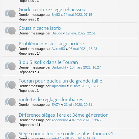
Réponses :
1
Guide ceinture siège rehausseur
Dernier message par
Sly83
«
24 mai 2023, 07:15
Réponses :
2
Coussin cache Isofix
Dernier message par
Dieudo
«
19 févr. 2022, 22:51
Problème dossier siège arrière
Dernier message par
Aviron53
«
06 mai 2021, 15:23
Réponses :
14
3 ou 5 Isofix dans le Touran
Dernier message par
Darknight
«
18 mars 2021, 10:27
Réponses :
3
Touran pour quelqu'un de grande taille
Dernier message par
lapinou80
«
19 févr. 2021, 15:08
Réponses :
1
molette de réglages lombaires
Dernier message par
EAZY
«
21 juin 2020, 20:31
Différence sièges 1ère et 3ème génération
Dernier message par
Angebenoit
«
07 mai 2020, 13:45
Réponses :
11
Siège conducteur ne coulisse plus. touran v1
Dernier message par
ludo62
«
05 déc. 2019, 15:12