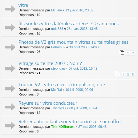
vitre
Dernier message par
Mc Rai
«
13 juin 2010, 23:09
Réponses :
10
fils sur les vitres latérales arrières ? -> antennes
Dernier message par
mdc888
«
23 mars 2013, 13:45
Réponses :
16
Photos de V2 gris mountain vitres surteintées grises
Dernier message par
Grhum62
«
30 août 2008, 14:08
Réponses :
26
1
2
Vitrage surteinté 2007 : Noir ?
Dernier message par
stephgap
«
07 oct. 2012, 15:42
Réponses :
71
1
2
3
Touran V2 : vitres élect. à impulsion, où ?
Dernier message par
Mc Rai
«
10 juil. 2008, 02:06
Réponses :
8
Rayure sur vitre conducteur
Dernier message par
Thierry33
«
08 juil. 2008, 10:04
Réponses :
12
Retirer autocollants sur vitre arrirès et sur coffre
Dernier message par
ThinkDifferent
«
27 mai 2008, 09:43
Réponses :
6