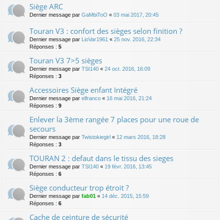
Siège ARC
Dernier message par
GaMbiToO
«
03 mai 2017, 20:45
Touran V3 : confort des sièges selon finition ?
Dernier message par
LioVar1961
«
25 nov. 2016, 22:34
Réponses :
5
Touran V3 7>5 sièges
Dernier message par
TSI140
«
24 oct. 2016, 16:09
Réponses :
3
Accessoires Siège enfant Intégré
Dernier message par
elfranco
«
16 mai 2016, 21:24
Réponses :
9
Enlever la 3ème rangée 7 places pour une roue de
secours
Dernier message par
Twistokiegirl
«
12 mars 2016, 18:28
Réponses :
3
TOURAN 2 : defaut dans le tissu des sieges
Dernier message par
TSI140
«
19 févr. 2016, 13:45
Réponses :
6
Siège conducteur trop étroit ?
Dernier message par
fab01
«
14 déc. 2015, 15:59
Réponses :
6
Cache de ceinture de sécurité