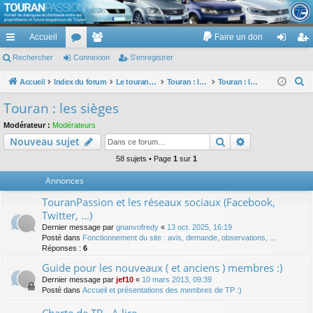
TouranPassion
Accueil
Faire un don
Le forum des propriétaires ou futurs acquéreurs du Volkswagen Touran
cc
Rechercher
or
Connexion
e
S’enregistrer
on
’e
ès
u
m
ne
nr
R
Accueil
Index du forum
Le touran dans ses versions I (V1 V2 V3) et II ...
Touran : les éléments et équipements extérieurs et intérieurs
Touran : les sièges
e
ra
m
br
xi
eg
Touran : les sièges
c
pi
s
es
on
ist
Modérateur :
Modérateurs
h
Rechercher
Recherche av
Nouveau sujet
de
re
e
r
58 sujets • Page
1
sur
1
r
c
Annonces
h
TouranPassion et les réseaux sociaux (Facebook,
e
Twitter, ...)
r
Dernier message par
gnanvofredy
«
13 oct. 2025, 16:19
Posté dans
Fonctionnement du site : avis, demande, observations, ...
Réponses :
6
Guide pour les nouveaux ( et anciens ) membres :)
Dernier message par
jef10
«
10 mars 2013, 09:39
Posté dans
Accueil et présentations des membres de TP :)