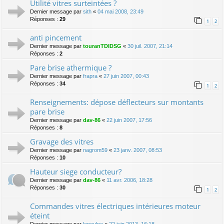
Utilité vitres surteintées ?
Dernier message par
sith
«
04 mai 2008, 23:49
Réponses :
29
1
2
anti pincement
Dernier message par
touranTDIDSG
«
30 juil. 2007, 21:14
Réponses :
2
Pare brise athermique ?
Dernier message par
frapra
«
27 juin 2007, 00:43
Réponses :
34
1
2
Renseignements: dépose déflecteurs sur montants
pare brise
Dernier message par
dav-86
«
22 juin 2007, 17:56
Réponses :
8
Gravage des vitres
Dernier message par
nagrom59
«
23 janv. 2007, 08:53
Réponses :
10
Hauteur siege conducteur?
Dernier message par
dav-86
«
11 avr. 2006, 18:28
Réponses :
30
1
2
Commandes vitres électriques intérieures moteur
éteint
Dernier message par
lepoulpe
«
22 juin 2013, 16:18