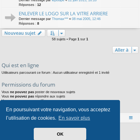
Réponses :
12
ENLEVER LE LOGO SUR LA VITRE ARRIERE
Dernier message par
Thomax***
«
08 mai 2005, 12:46
Réponses :
8
Nouveau sujet
58 sujets • Page
1
sur
1
Aller à
Qui est en ligne
Utilisateurs parcourant ce forum : Aucun utilisateur enregistré et 1 invité
Permissions du forum
Vous
ne pouvez pas
poster de nouveaux sujets
Vous
ne pouvez pas
répondre aux sujets
Vous
ne pouvez pas
modifier vos messages
Vous
ne pouvez pas
supprimer vos messages
En poursuivant votre navigation, vous acceptez
Vous
ne pouvez pas
joindre des fichiers
l’utilisation de cookies.
En savoir plus
Accueil
Index du forum
Développé par
phpBB
® Forum Software © phpBB Limited
OK
Style par
Arty
- phpBB 3.3 par MrGaby
Traduit par
phpBB-fr.com