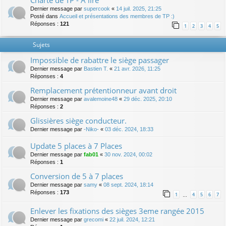
Charte de TP - A lire
Dernier message par
supercook
«
14 juil. 2025, 21:25
Posté dans
Accueil et présentations des membres de TP :)
Réponses :
121
1
2
3
4
5
Sujets
Impossible de rabattre le siège passager
Dernier message par
Bastien T.
«
21 avr. 2026, 11:25
Réponses :
4
Remplacement prétentionneur avant droit
Dernier message par
avalemoine48
«
29 déc. 2025, 20:10
Réponses :
2
Glissières siège conducteur.
Dernier message par
-Niko-
«
03 déc. 2024, 18:33
Update 5 places à 7 Places
Dernier message par
fab01
«
30 nov. 2024, 00:02
Réponses :
1
Conversion de 5 à 7 places
Dernier message par
samy
«
08 sept. 2024, 18:14
Réponses :
173
1
4
5
6
7
…
Enlever les fixations des sièges 3eme rangée 2015
Dernier message par
grecomi
«
22 juil. 2024, 12:21