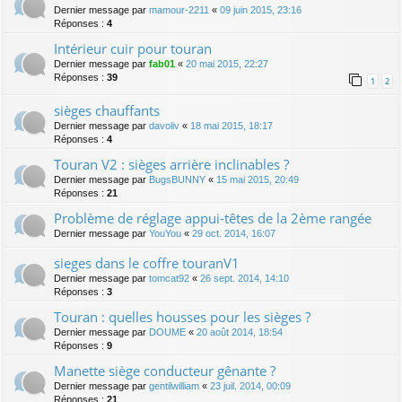
Dernier message par
mamour-2211
«
09 juin 2015, 23:16
Réponses :
4
Intérieur cuir pour touran
Dernier message par
fab01
«
20 mai 2015, 22:27
Réponses :
39
1
2
sièges chauffants
Dernier message par
davoliv
«
18 mai 2015, 18:17
Réponses :
4
Touran V2 : sièges arrière inclinables ?
Dernier message par
BugsBUNNY
«
15 mai 2015, 20:49
Réponses :
21
Problème de réglage appui-têtes de la 2ème rangée
Dernier message par
YouYou
«
29 oct. 2014, 16:07
sieges dans le coffre touranV1
Dernier message par
tomcat92
«
26 sept. 2014, 14:10
Réponses :
3
Touran : quelles housses pour les sièges ?
Dernier message par
DOUME
«
20 août 2014, 18:54
Réponses :
9
Manette siège conducteur gênante ?
Dernier message par
gentilwilliam
«
23 juil. 2014, 00:09
Réponses :
21