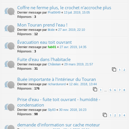
Coffre ne ferme plus, le crochet n'accroche plus
Dernier message par
Prat5649
«
13 juil. 2019, 15:05
Réponses :
3
Mon Touran prend l'eau !
Dernier message par
likide
«
27 avr. 2019, 22:10
Réponses :
12
Évacuation eau toit ouvrant
Dernier message par
fab01
«
27 avr. 2019, 14:35
Réponses :
3
Fuite d'eau dans l'habitacle
Dernier message par
Châtelain
«
29 mars 2019, 21:57
Réponses :
31
1
2
Buée importante à l'intérieur du Touran
Dernier message par
richardunord
«
12 déc. 2018, 13:44
Réponses :
176
1
5
6
7
8
…
Prise d'eau - fuite toit ouvrant - humidité -
condensation
Dernier message par
Sly83
«
30 nov. 2018, 16:23
Réponses :
98
1
2
3
4
demande d'information sur cache moteur