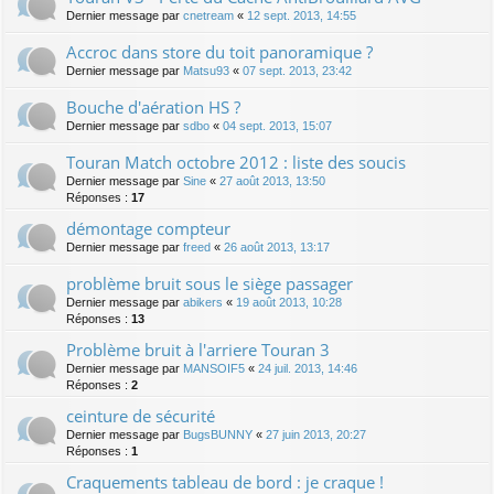
Dernier message par
cnetream
«
12 sept. 2013, 14:55
Accroc dans store du toit panoramique ?
Dernier message par
Matsu93
«
07 sept. 2013, 23:42
Bouche d'aération HS ?
Dernier message par
sdbo
«
04 sept. 2013, 15:07
Touran Match octobre 2012 : liste des soucis
Dernier message par
Sine
«
27 août 2013, 13:50
Réponses :
17
démontage compteur
Dernier message par
freed
«
26 août 2013, 13:17
problème bruit sous le siège passager
Dernier message par
abikers
«
19 août 2013, 10:28
Réponses :
13
Problème bruit à l'arriere Touran 3
Dernier message par
MANSOIF5
«
24 juil. 2013, 14:46
Réponses :
2
ceinture de sécurité
Dernier message par
BugsBUNNY
«
27 juin 2013, 20:27
Réponses :
1
Craquements tableau de bord : je craque !