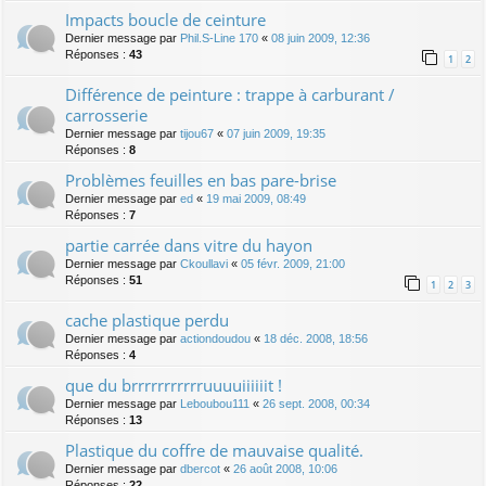
Impacts boucle de ceinture
Dernier message par
Phil.S-Line 170
«
08 juin 2009, 12:36
Réponses :
43
1
2
Différence de peinture : trappe à carburant /
carrosserie
Dernier message par
tijou67
«
07 juin 2009, 19:35
Réponses :
8
Problèmes feuilles en bas pare-brise
Dernier message par
ed
«
19 mai 2009, 08:49
Réponses :
7
partie carrée dans vitre du hayon
Dernier message par
Ckoullavi
«
05 févr. 2009, 21:00
Réponses :
51
1
2
3
cache plastique perdu
Dernier message par
actiondoudou
«
18 déc. 2008, 18:56
Réponses :
4
que du brrrrrrrrrrruuuuiiiiiit !
Dernier message par
Leboubou111
«
26 sept. 2008, 00:34
Réponses :
13
Plastique du coffre de mauvaise qualité.
Dernier message par
dbercot
«
26 août 2008, 10:06
Réponses :
22