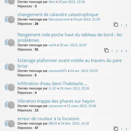
Dernier message par
Sine
«
24 juin 2013, 22:16
Réponses :
3
changement de calandre catastrophique
Dernier message par
Marcocarrera4
«
03 juin 2013, 21:30
Réponses :
26
1
2
Rangement vide poche haut du tableau de bord : les
problèmes
Dernier message par
vw34
«
20 avr. 2013, 22:07
Réponses :
91
1
2
3
4
Eclairage plafonnier avant visible au travers du pare
brise
Dernier message par
zazounet971
«
04 avr. 2013, 03:29
Réponses :
5
Infiltration d'eau dans l'habitacle....
Dernier message par
JI.JO
«
26 mars 2013, 23:26
Réponses :
4
Vibration trappe des phares sur hayon
Dernier message par
vavavoum
«
21 mars 2013, 19:06
Réponses :
13
erreur de couleur à la livraison
Dernier message par
MELR
«
24 févr. 2013, 19:18
Réponses :
47
1
2