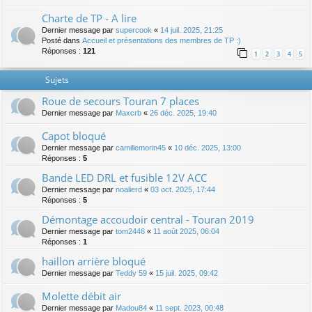
Charte de TP - A lire
Dernier message par
supercook
«
14 juil. 2025, 21:25
Posté dans
Accueil et présentations des membres de TP :)
Réponses :
121
1
2
3
4
5
Sujets
Roue de secours Touran 7 places
Dernier message par
Maxcrb
«
26 déc. 2025, 19:40
Capot bloqué
Dernier message par
camillemorin45
«
10 déc. 2025, 13:00
Réponses :
5
Bande LED DRL et fusible 12V ACC
Dernier message par
noalierd
«
03 oct. 2025, 17:44
Réponses :
5
Démontage accoudoir central - Touran 2019
Dernier message par
tom2446
«
11 août 2025, 06:04
Réponses :
1
haillon arrière bloqué
Dernier message par
Teddy 59
«
15 juil. 2025, 09:42
Molette débit air
Dernier message par
Madou84
«
11 sept. 2023, 00:48