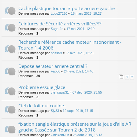
Cache plastique touran 3 porte arrière gauche
Dernier message par
Ludo27220
«
18 mars 2023, 19:27
Ceintures de Sécurité arrières vrillées?!?
Dernier message par
Sage-Jr
«
17 mai 2021, 12:19
Réponses :
1
Recherche référence cache moteur insonorisant -
Touran 1.4 2006
Dernier message par
ness59
«
22 avr. 2021, 15:21
Réponses :
3
Depose aerateur arriere central ?
Dernier message par
Fab00
«
24 févr. 2021, 14:40
Réponses :
30
1
2
Probleme essuie glace
Dernier message par
the_squal31
«
07 déc. 2020, 23:55
Réponses :
3
Ciel de toit qui couine...
Dernier message par
Sly83
«
12 sept. 2019, 17:15
Réponses :
1
fixation sangle élastique présente sur la joue d'aile AR
gauche Cassée sur Touran 2 de 2018
Dernier message par
ChickenRun
«
23 août 2019, 13:13