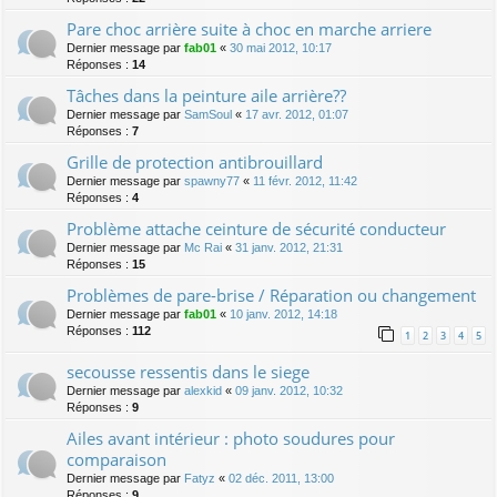
Pare choc arrière suite à choc en marche arriere
Dernier message par
fab01
«
30 mai 2012, 10:17
Réponses :
14
Tâches dans la peinture aile arrière??
Dernier message par
SamSoul
«
17 avr. 2012, 01:07
Réponses :
7
Grille de protection antibrouillard
Dernier message par
spawny77
«
11 févr. 2012, 11:42
Réponses :
4
Problème attache ceinture de sécurité conducteur
Dernier message par
Mc Rai
«
31 janv. 2012, 21:31
Réponses :
15
Problèmes de pare-brise / Réparation ou changement
Dernier message par
fab01
«
10 janv. 2012, 14:18
Réponses :
112
1
2
3
4
5
secousse ressentis dans le siege
Dernier message par
alexkid
«
09 janv. 2012, 10:32
Réponses :
9
Ailes avant intérieur : photo soudures pour
comparaison
Dernier message par
Fatyz
«
02 déc. 2011, 13:00
Réponses :
9