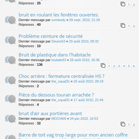
Réponses :
25
1
2
bruit en roulant les fenêtres ouvertes.
Dernier message par
sombody
«
09 sept. 2010, 21:28
Réponses :
40
1
2
Problème ceinture de sécurité
Dernier message par
Deuns63
«
29 août 2010, 09:32
Réponses :
10
Bruit de plastique dans l'habitacle
Dernier message par
toutatis63
«
28 août 2010, 16:36
Réponses :
136
1
2
3
4
5
6
Choc arrière : fermeture centralisée HS ?
Dernier message par
the_squal31
«
20 août 2010, 09:19
Réponses :
2
Pièce du dessous touran arrachée ?
Dernier message par
the_squal31
«
17 août 2010, 21:44
Réponses :
4
bruit d'air aux portières avant
Dernier message par
MOGWAÏ
«
04 juin 2010, 16:53
Réponses :
32
1
2
Barre de toit vag trop large pour mon ancien coffre