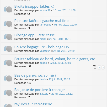
Bruits insupportables -:(
Dernier message par
tomcat92
«
16 nov. 2011, 11:06
Réponses :
2
Peinture latérale gauche mal finie
Dernier message par
farnouche
«
08 nov. 2011, 19:40
Réponses :
3
Blocage appui-tête cassé.
Dernier message par
pipin1
«
29 oct. 2011, 15:10
Couvre bagage : re - bobinage HS
Dernier message par
vestax94
«
24 juil. 2011, 22:39
Bruits : tableau de bord, volant, boite à gants, etc ...
Dernier message par
cesco
«
22 juil. 2011, 20:59
Réponses :
32
1
2
Bas de pare-choc abimé ?
Dernier message par
den's
«
22 juil. 2011, 20:13
Réponses :
16
Baguette de portiere à changer
Dernier message par
Badazz
«
22 juil. 2011, 18:12
Réponses :
7
rayures sur carrosserie