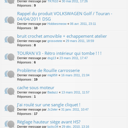
Dernier message par
TK7610
«
30 mai 2011, 17:26
Réponses :
9
Rappel du produit VOLKSWAGEN Golf / Touran -
04/04/2011 DSG
Dernier message par
Hobbesmeow
«
06 avr. 2011, 23:11
Réponses :
10
bruit crochet amovible + echappement atelier
Dernier message par
grossetete
«
29 mars 2011, 18:59
Réponses :
8
TOURAN V3 - Rétro intérieur qui tombe ! ! !
Dernier message par
dsg13
«
23 mars 2011, 17:47
Réponses :
6
Problème de Rouille carrosserie
Dernier message par
mig95fr
«
16 mars 2011, 21:04
Réponses :
19
cache sous moteur
Dernier message par
Badazz
«
13 mars 2011, 11:57
Réponses :
1
J'ai roulé sur une sangle cliquet !
Dernier message par
Jc2eler
«
31 janv. 2011, 10:47
Réponses :
17
Réglage hauteur siège avant HS?
Dernier message par
lucky34
«
29 déc. 2010, 13:16