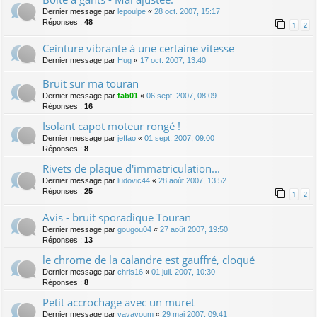
Dernier message par
lepoulpe
«
28 oct. 2007, 15:17
Réponses :
48
1
2
Ceinture vibrante à une certaine vitesse
Dernier message par
Hug
«
17 oct. 2007, 13:40
Bruit sur ma touran
Dernier message par
fab01
«
06 sept. 2007, 08:09
Réponses :
16
Isolant capot moteur rongé !
Dernier message par
jeffao
«
01 sept. 2007, 09:00
Réponses :
8
Rivets de plaque d'immatriculation...
Dernier message par
ludovic44
«
28 août 2007, 13:52
Réponses :
25
1
2
Avis - bruit sporadique Touran
Dernier message par
gougou04
«
27 août 2007, 19:50
Réponses :
13
le chrome de la calandre est gauffré, cloqué
Dernier message par
chris16
«
01 juil. 2007, 10:30
Réponses :
8
Petit accrochage avec un muret
Dernier message par
vavavoum
«
29 mai 2007, 09:41