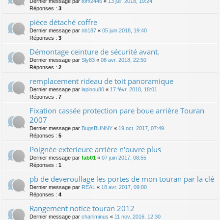
Dernier message par
tom2446
«
13 juil. 2018, 19:24
Réponses :
3
pièce détaché coffre
Dernier message par
nb187
«
05 juin 2018, 19:40
Réponses :
3
Démontage ceinture de sécurité avant.
Dernier message par
Sly83
«
08 avr. 2018, 22:50
Réponses :
2
remplacement rideau de toit panoramique
Dernier message par
lapinou80
«
17 févr. 2018, 18:01
Réponses :
7
Fixation cassée protection pare boue arrière Touran
2007
Dernier message par
BugsBUNNY
«
19 oct. 2017, 07:49
Réponses :
5
Poignée exterieure arrière n'ouvre plus
Dernier message par
fab01
«
07 juin 2017, 08:55
Réponses :
1
pb de deveroullage les portes de mon touran par la clé
Dernier message par
REAL
«
18 avr. 2017, 09:00
Réponses :
4
Rangement notice touran 2012
Dernier message par
charliminus
«
11 nov. 2016, 12:30