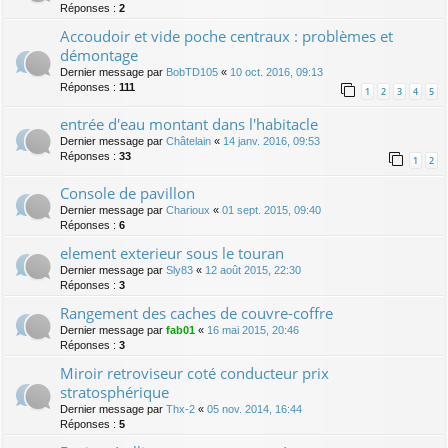
Réponses :
2
Accoudoir et vide poche centraux : problèmes et
démontage
Dernier message par
BobTD105
«
10 oct. 2016, 09:13
Réponses :
111
1
2
3
4
5
entrée d'eau montant dans l'habitacle
Dernier message par
Châtelain
«
14 janv. 2016, 09:53
Réponses :
33
1
2
Console de pavillon
Dernier message par
Charioux
«
01 sept. 2015, 09:40
Réponses :
6
element exterieur sous le touran
Dernier message par
Sly83
«
12 août 2015, 22:30
Réponses :
3
Rangement des caches de couvre-coffre
Dernier message par
fab01
«
16 mai 2015, 20:46
Réponses :
3
Miroir retroviseur coté conducteur prix
stratosphérique
Dernier message par
Thx-2
«
05 nov. 2014, 16:44
Réponses :
5