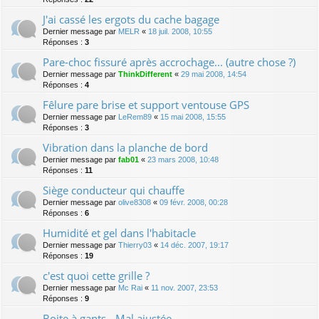
J'ai cassé les ergots du cache bagage
Dernier message par
MELR
«
18 juil. 2008, 10:55
Réponses :
3
Pare-choc fissuré après accrochage... (autre chose ?)
Dernier message par
ThinkDifferent
«
29 mai 2008, 14:54
Réponses :
4
Fêlure pare brise et support ventouse GPS
Dernier message par
LeRem89
«
15 mai 2008, 15:55
Réponses :
3
Vibration dans la planche de bord
Dernier message par
fab01
«
23 mars 2008, 10:48
Réponses :
11
Siège conducteur qui chauffe
Dernier message par
olive8308
«
09 févr. 2008, 00:28
Réponses :
6
Humidité et gel dans l'habitacle
Dernier message par
Thierry03
«
14 déc. 2007, 19:17
Réponses :
19
c'est quoi cette grille ?
Dernier message par
Mc Rai
«
11 nov. 2007, 23:53
Réponses :
9
Boite à gants - Mal ajustée.