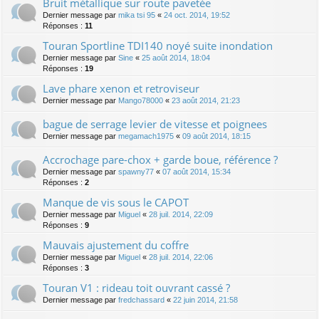
Bruit métallique sur route pavetée
Dernier message par
mika tsi 95
«
24 oct. 2014, 19:52
Réponses :
11
Touran Sportline TDI140 noyé suite inondation
Dernier message par
Sine
«
25 août 2014, 18:04
Réponses :
19
Lave phare xenon et retroviseur
Dernier message par
Mango78000
«
23 août 2014, 21:23
bague de serrage levier de vitesse et poignees
Dernier message par
megamach1975
«
09 août 2014, 18:15
Accrochage pare-chox + garde boue, référence ?
Dernier message par
spawny77
«
07 août 2014, 15:34
Réponses :
2
Manque de vis sous le CAPOT
Dernier message par
Miguel
«
28 juil. 2014, 22:09
Réponses :
9
Mauvais ajustement du coffre
Dernier message par
Miguel
«
28 juil. 2014, 22:06
Réponses :
3
Touran V1 : rideau toit ouvrant cassé ?
Dernier message par
fredchassard
«
22 juin 2014, 21:58