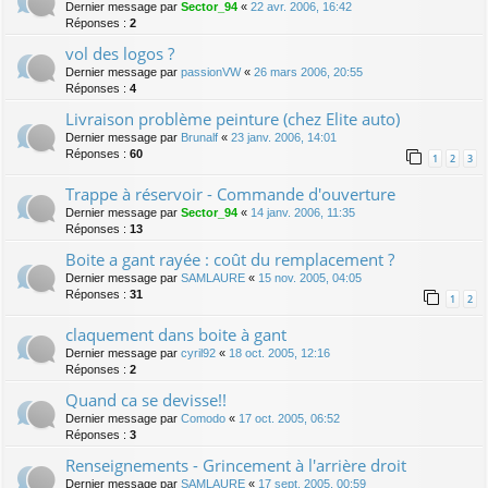
Dernier message par
Sector_94
«
22 avr. 2006, 16:42
Réponses :
2
vol des logos ?
Dernier message par
passionVW
«
26 mars 2006, 20:55
Réponses :
4
Livraison problème peinture (chez Elite auto)
Dernier message par
Brunalf
«
23 janv. 2006, 14:01
Réponses :
60
1
2
3
Trappe à réservoir - Commande d'ouverture
Dernier message par
Sector_94
«
14 janv. 2006, 11:35
Réponses :
13
Boite a gant rayée : coût du remplacement ?
Dernier message par
SAMLAURE
«
15 nov. 2005, 04:05
Réponses :
31
1
2
claquement dans boite à gant
Dernier message par
cyril92
«
18 oct. 2005, 12:16
Réponses :
2
Quand ca se devisse!!
Dernier message par
Comodo
«
17 oct. 2005, 06:52
Réponses :
3
Renseignements - Grincement à l'arrière droit
Dernier message par
SAMLAURE
«
17 sept. 2005, 00:59