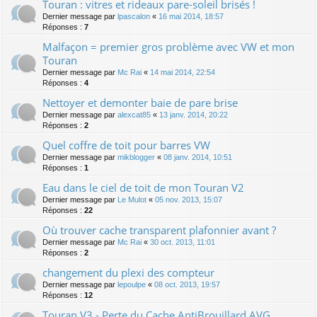
Touran : vitres et rideaux pare-soleil brisés !
Dernier message par
lpascalon
«
16 mai 2014, 18:57
Réponses :
7
Malfaçon = premier gros problème avec VW et mon
Touran
Dernier message par
Mc Rai
«
14 mai 2014, 22:54
Réponses :
4
Nettoyer et demonter baie de pare brise
Dernier message par
alexcat85
«
13 janv. 2014, 20:22
Réponses :
2
Quel coffre de toit pour barres VW
Dernier message par
mikblogger
«
08 janv. 2014, 10:51
Réponses :
1
Eau dans le ciel de toit de mon Touran V2
Dernier message par
Le Mulot
«
05 nov. 2013, 15:07
Réponses :
22
Où trouver cache transparent plafonnier avant ?
Dernier message par
Mc Rai
«
30 oct. 2013, 11:01
Réponses :
2
changement du plexi des compteur
Dernier message par
lepoulpe
«
08 oct. 2013, 19:57
Réponses :
12
Touran V3 - Perte du Cache AntiBrouillard AVG