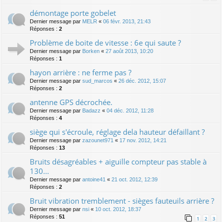
démontage porte gobelet
Dernier message par
MELR
«
06 févr. 2013, 21:43
Réponses :
2
Problème de boite de vitesse : 6e qui saute ?
Dernier message par
Borken
«
27 août 2013, 10:20
Réponses :
1
hayon arrière : ne ferme pas ?
Dernier message par
sud_marcos
«
26 déc. 2012, 15:07
Réponses :
2
antenne GPS décrochée.
Dernier message par
Badazz
«
04 déc. 2012, 11:28
Réponses :
4
siège qui s'écroule, réglage dela hauteur défaillant ?
Dernier message par
zazounet971
«
17 nov. 2012, 14:21
Réponses :
13
Bruits désagréables + aiguille compteur pas stable à
130...
Dernier message par
antoine41
«
21 oct. 2012, 12:39
Réponses :
2
Bruit vibration tremblement - sièges fauteuils arrière ?
Dernier message par
nsi
«
10 oct. 2012, 18:37
Réponses :
51
1
2
3