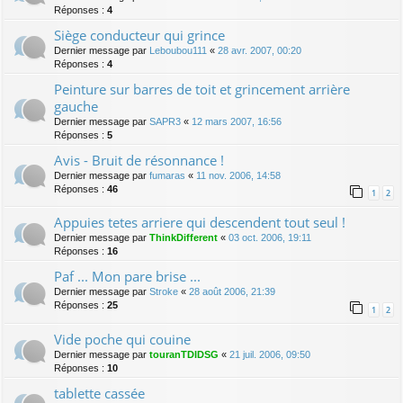
Réponses :
4
Siège conducteur qui grince
Dernier message par
Leboubou111
«
28 avr. 2007, 00:20
Réponses :
4
Peinture sur barres de toit et grincement arrière
gauche
Dernier message par
SAPR3
«
12 mars 2007, 16:56
Réponses :
5
Avis - Bruit de résonnance !
Dernier message par
fumaras
«
11 nov. 2006, 14:58
Réponses :
46
1
2
Appuies tetes arriere qui descendent tout seul !
Dernier message par
ThinkDifferent
«
03 oct. 2006, 19:11
Réponses :
16
Paf ... Mon pare brise ...
Dernier message par
Stroke
«
28 août 2006, 21:39
Réponses :
25
1
2
Vide poche qui couine
Dernier message par
touranTDIDSG
«
21 juil. 2006, 09:50
Réponses :
10
tablette cassée