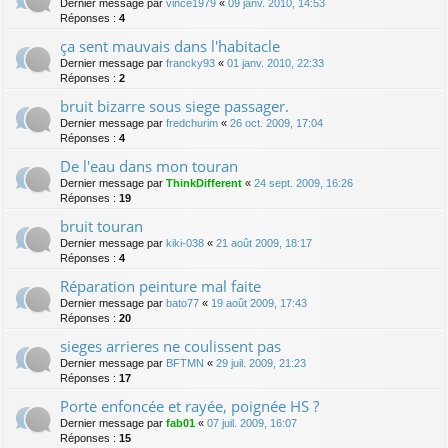
Dernier message par
vince1979
«
09 janv. 2010, 14:53
Réponses :
4
ça sent mauvais dans l'habitacle
Dernier message par
francky93
«
01 janv. 2010, 22:33
Réponses :
2
bruit bizarre sous siege passager.
Dernier message par
fredchurim
«
26 oct. 2009, 17:04
Réponses :
4
De l'eau dans mon touran
Dernier message par
ThinkDifferent
«
24 sept. 2009, 16:26
Réponses :
19
bruit touran
Dernier message par
kiki-038
«
21 août 2009, 18:17
Réponses :
4
Réparation peinture mal faite
Dernier message par
bato77
«
19 août 2009, 17:43
Réponses :
20
sieges arrieres ne coulissent pas
Dernier message par
BFTMN
«
29 juil. 2009, 21:23
Réponses :
17
Porte enfoncée et rayée, poignée HS ?
Dernier message par
fab01
«
07 juil. 2009, 16:07
Réponses :
15