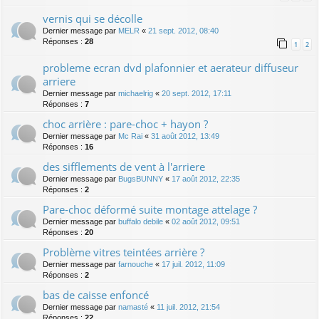
vernis qui se décolle
Dernier message par
MELR
«
21 sept. 2012, 08:40
Réponses :
28
1
2
probleme ecran dvd plafonnier et aerateur diffuseur
arriere
Dernier message par
michaelrig
«
20 sept. 2012, 17:11
Réponses :
7
choc arrière : pare-choc + hayon ?
Dernier message par
Mc Rai
«
31 août 2012, 13:49
Réponses :
16
des sifflements de vent à l'arriere
Dernier message par
BugsBUNNY
«
17 août 2012, 22:35
Réponses :
2
Pare-choc déformé suite montage attelage ?
Dernier message par
buffalo debile
«
02 août 2012, 09:51
Réponses :
20
Problème vitres teintées arrière ?
Dernier message par
farnouche
«
17 juil. 2012, 11:09
Réponses :
2
bas de caisse enfoncé
Dernier message par
namasté
«
11 juil. 2012, 21:54
Réponses :
22