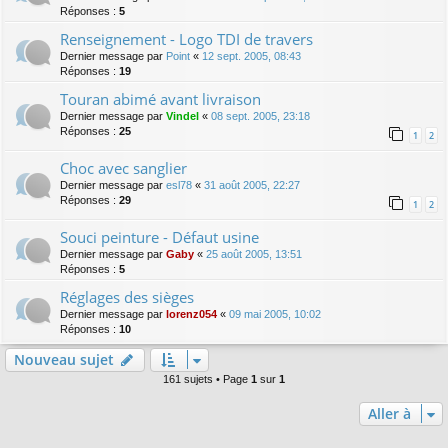
Réponses :
5
Renseignement - Logo TDI de travers
Dernier message par
Point
«
12 sept. 2005, 08:43
Réponses :
19
Touran abimé avant livraison
Dernier message par
Vindel
«
08 sept. 2005, 23:18
Réponses :
25
1
2
Choc avec sanglier
Dernier message par
esl78
«
31 août 2005, 22:27
Réponses :
29
1
2
Souci peinture - Défaut usine
Dernier message par
Gaby
«
25 août 2005, 13:51
Réponses :
5
Réglages des sièges
Dernier message par
lorenz054
«
09 mai 2005, 10:02
Réponses :
10
Nouveau sujet
161 sujets • Page
1
sur
1
Aller à