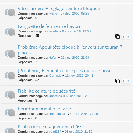
Vitres arrière + réglage ceinture bloquée
Dernier message par
wano
«
07 déc. 2010, 09:25
Réponses :
6
Languette de fermeture hayon
Dernier message par
tijou67
«
05 déc. 2010, 13:38
Réponses :
45
1
2
Probléme Appui-tête bloqué à l'envers sur touran 7
places
Dernier message par
dafun
«
21 nov. 2010, 21:09
Réponses :
3
[Problème] Element coincé près du pare-brise
Dernier message par
Comodo
«
12 nov. 2010, 20:41
Réponses :
27
1
2
Fiabilité ceinture de sécurité
Dernier message par
dantares
«
13 oct. 2010, 21:02
Réponses :
9
bourdonnement habitacle
Dernier message par
the_squal31
«
07 oct. 2010, 21:26
Réponses :
8
Problème de craquement châssis
Dernier message par
road164
«
05 oct. 2010, 21:50