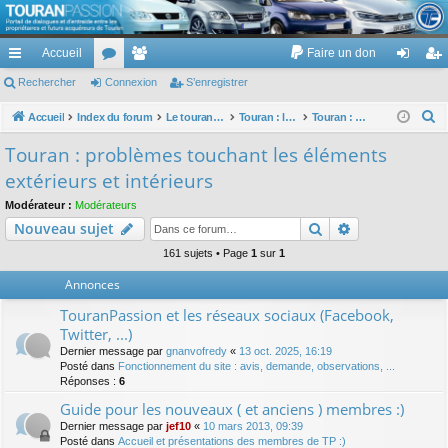
TouranPassion
Accueil
Faire un don
Le forum des propriétaires ou futurs acquéreurs du Volkswagen Touran
cc
Rechercher
or
Connexion
e
S’enregistrer
on
’e
ès
u
m
ne
nr
R
Accueil
Index du forum
Le touran dans ses versions I (V1 V2 V3) et II ...
Touran : les éléments et équipements extérieurs et intérieurs
Touran : problèmes touchant les éléments extérieurs et intérieurs
e
ra
m
br
xi
eg
Touran : problèmes touchant les éléments
c
pi
s
es
on
ist
extérieurs et intérieurs
h
de
re
e
Modérateur :
Modérateurs
Rechercher
Recherche av
Nouveau sujet
r
r
c
161 sujets • Page
1
sur
1
h
Annonces
e
TouranPassion et les réseaux sociaux (Facebook,
r
Twitter, ...)
Dernier message par
gnanvofredy
«
13 oct. 2025, 16:19
Posté dans
Fonctionnement du site : avis, demande, observations, ...
Réponses :
6
Guide pour les nouveaux ( et anciens ) membres :)
Dernier message par
jef10
«
10 mars 2013, 09:39
Posté dans
Accueil et présentations des membres de TP :)