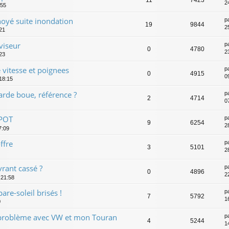
2
:55
oyé suite inondation
p
19
9844
2
:21
viseur
p
0
4780
2
23
 vitesse et poignees
p
0
4915
0
18:15
rde boue, référence ?
p
2
4714
0
APOT
p
9
6254
28
7:09
ffre
p
3
5101
28
vrant cassé ?
p
0
4896
2
 21:58
are-soleil brisés !
p
7
5792
1
0
 problème avec VW et mon Touran
p
4
5244
1