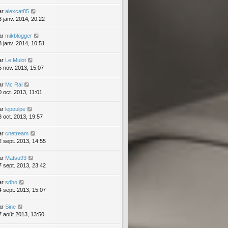
ar
alexcat85
3 janv. 2014, 20:22
ar
mikblogger
8 janv. 2014, 10:51
ar
Le Mulot
5 nov. 2013, 15:07
ar
Mc Rai
0 oct. 2013, 11:01
ar
lepoulpe
8 oct. 2013, 19:57
ar
cnetream
2 sept. 2013, 14:55
ar
Matsu93
7 sept. 2013, 23:42
ar
sdbo
4 sept. 2013, 15:07
ar
Sine
7 août 2013, 13:50