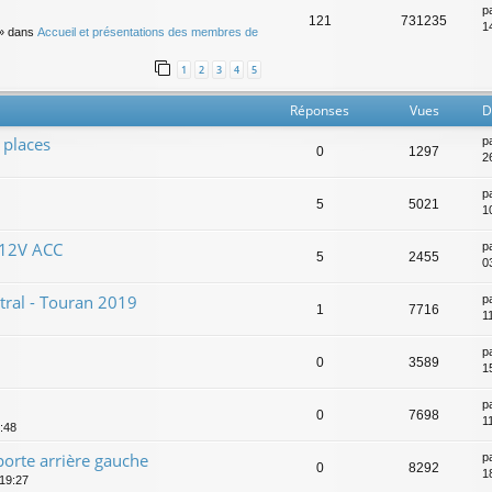
p
121
731235
14
» dans
Accueil et présentations des membres de
1
2
3
4
5
Réponses
Vues
D
 places
p
0
1297
2
p
5
5021
1
 12V ACC
p
5
2455
0
ral - Touran 2019
p
1
7716
1
p
0
3589
15
p
0
7698
1
0:48
porte arrière gauche
p
0
8292
1
19:27