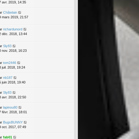
7 avr. 2019, 14:35
ar
Châtelain
9 mars 2019, 21:57
ar
richardunord
2 déc. 2018, 13:44
ar
Sly83
0 nov. 2018, 16:23
ar
tom2446
 juil. 2018, 19:24
ar
nb187
5 juin 2018, 19:40
ar
Sly83
8 avr. 2018, 22:50
ar
lapinou80
7 févr. 2018, 18:01
ar
BugsBUNNY
9 oct. 2017, 07:49
ar
fab01