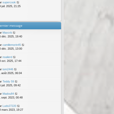
ar
supercook
 juil. 2025, 21:25
ernier message
ar
Maxcrb
6 déc. 2025, 19:40
ar
camillemorin45
0 déc. 2025, 13:00
ar
noalierd
3 oct. 2025, 17:44
ar
tom2446
1 août 2025, 06:04
ar
Teddy 59
 juil. 2025, 09:42
ar
Madou84
1 sept. 2023, 00:48
ar
Ludo27220
8 mars 2023, 19:27