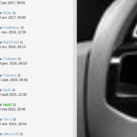
7 juin 2017, 08:55
ar
REAL
8 avr. 2017, 09:00
ar
charliminus
1 nov. 2016, 12:30
ar
BobTD105
0 oct. 2016, 09:13
ar
Châtelain
4 janv. 2016, 09:53
ar
Charioux
1 sept. 2015, 09:40
ar
Sly83
2 août 2015, 22:30
ar
fab01
6 mai 2015, 20:46
ar
Thx-2
5 nov. 2014, 16:44
ar
mika tsi 95