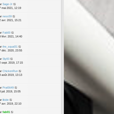
ar
Sage-Jr
7 mai 2021, 12:19
ar
ness59
2 avr. 2021, 15:21
ar
Fab00
4 févr. 2021, 14:40
ar
the_squal31
7 déc. 2020, 23:55
ar
Sly83
2 sept. 2019, 17:15
ar
ChickenRun
3 août 2019, 13:13
ar
Prat5649
 juil. 2019, 15:05
ar
likide
7 avr. 2019, 22:10
ar
fab01