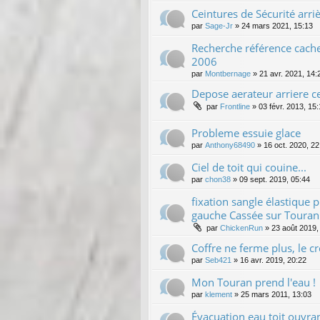
Ceintures de Sécurité arriè
par
Sage-Jr
»
24 mars 2021, 15:13
Recherche référence cache
2006
par
Montbernage
»
21 avr. 2021, 14:
Depose aerateur arriere ce
par
Frontline
»
03 févr. 2013, 15
Probleme essuie glace
par
Anthony68490
»
16 oct. 2020, 22
Ciel de toit qui couine...
par
chon38
»
09 sept. 2019, 05:44
fixation sangle élastique p
gauche Cassée sur Touran
par
ChickenRun
»
23 août 2019,
Coffre ne ferme plus, le c
par
Seb421
»
16 avr. 2019, 20:22
Mon Touran prend l'eau !
par
klement
»
25 mars 2011, 13:03
Évacuation eau toit ouvra