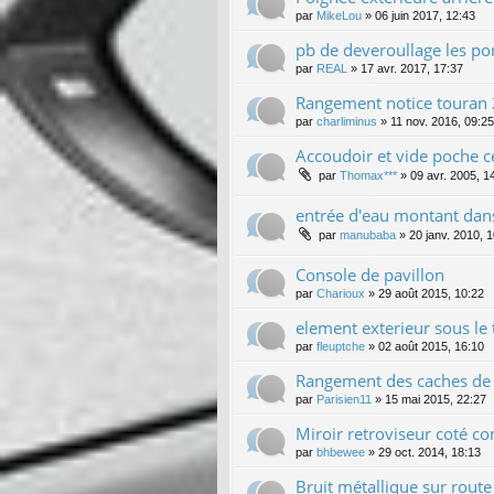
par
MikeLou
»
06 juin 2017, 12:43
pb de deveroullage les po
par
REAL
»
17 avr. 2017, 17:37
Rangement notice touran
par
charliminus
»
11 nov. 2016, 09:25
Accoudoir et vide poche 
par
Thomax***
»
09 avr. 2005, 1
entrée d'eau montant dans
par
manubaba
»
20 janv. 2010, 
Console de pavillon
par
Charioux
»
29 août 2015, 10:22
element exterieur sous le
par
fleuptche
»
02 août 2015, 16:10
Rangement des caches de 
par
Parisien11
»
15 mai 2015, 22:27
Miroir retroviseur coté c
par
bhbewee
»
29 oct. 2014, 18:13
Bruit métallique sur rout