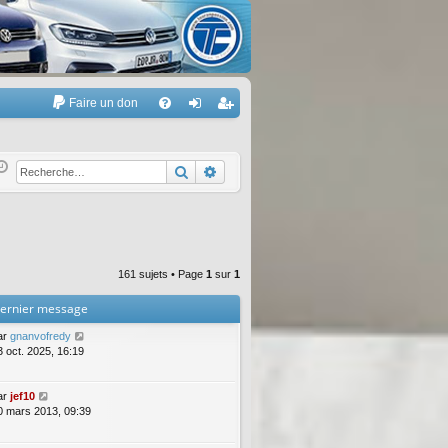
Faire un don
A
FA
on
’e
Q
ne
nr
Rechercher
Recherche avancée
xi
eg
on
ist
re
161 sujets • Page
1
sur
1
r
ernier message
ar
gnanvofredy
3 oct. 2025, 16:19
ar
jef10
0 mars 2013, 09:39