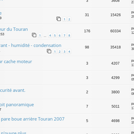
3
3608
2
e
p
31
15426
2
29
1
2
ieur du Touran
p
176
60334
1
:53
1
4
5
6
7
8
…
vrant - humidité - condensation
p
98
35418
3
1
1
2
3
4
ur cache moteur
p
3
4207
13
p
3
4299
0
urité avant.
p
2
3800
0
toit panoramique
p
7
5011
1
7
n pare boue arrière Touran 2007
p
5
4698
1
 n'ouvre plus
p