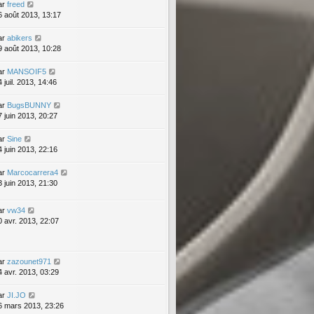
ar
freed
6 août 2013, 13:17
ar
abikers
9 août 2013, 10:28
ar
MANSOIF5
 juil. 2013, 14:46
ar
BugsBUNNY
7 juin 2013, 20:27
ar
Sine
4 juin 2013, 22:16
ar
Marcocarrera4
3 juin 2013, 21:30
ar
vw34
0 avr. 2013, 22:07
ar
zazounet971
4 avr. 2013, 03:29
ar
JI.JO
6 mars 2013, 23:26