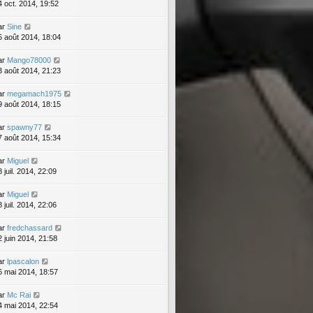
4 oct. 2014, 19:52
ar
Sine
5 août 2014, 18:04
ar
Mango78000
3 août 2014, 21:23
ar
megamach1975
9 août 2014, 18:15
ar
spawny77
7 août 2014, 15:34
ar
Miguel
 juil. 2014, 22:09
ar
Miguel
 juil. 2014, 22:06
ar
fredchassard
2 juin 2014, 21:58
ar
lpascalon
6 mai 2014, 18:57
ar
Mc Rai
4 mai 2014, 22:54