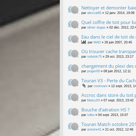
Nettoyer et demonter baie
par
alexcat85
»
12 janv. 2014, 19:08
Quel coffre de toit pour 
par
olivier dugas
»
02 déc. 2012, 22:
Eau dans le ciel de toit 
par
MAD
»
26 juin 2007, 20:45
Où trouver cache transpar
par
nobdok75
»
29 oct. 2013, 23:17
changement du plexi des
par
psiger69
»
08 juin 2012, 12:11
Touran V3 - Perte du Cach
par
cnetream
»
12 sept. 2013, 1
Accroc dans store du toit
par
Matsu93
»
07 sept. 2013, 23:42
Bouche d'aération HS ?
par
sdbo
»
04 sept. 2013, 15:07
Touran Match octobre 2012
par
antoine41
»
21 oct. 2012, 12:46