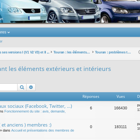
u Volkswagen Touran
res
er
ses versions I (V1 V2 V3) et II ...
Touran : les éléments et équipements extérieurs et intérieurs
Touran : problèmes touchant les éléments extérieurs et intérieurs
t les éléments extérieurs et intérieurs
Rechercher
Recherche avancée
Réponses
Vues
D
ux sociaux (Facebook, Twitter, ...)
p
6
166430
1
ans
Fonctionnement du site : avis, demande,
 et anciens ) membres :)
p
0
183111
1
» dans
Accueil et présentations des membres de