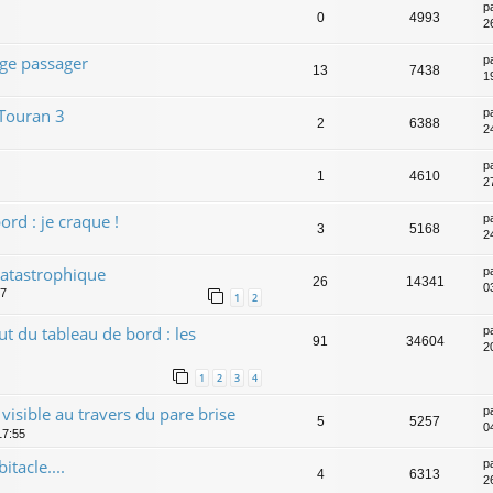
p
0
4993
2
ège passager
p
13
7438
1
 Touran 3
p
2
6388
24
p
1
4610
2
rd : je craque !
p
3
5168
2
atastrophique
p
26
14341
0
07
1
2
 du tableau de bord : les
p
91
34604
2
1
2
3
4
 visible au travers du pare brise
p
5
5257
0
17:55
itacle....
p
4
6313
2