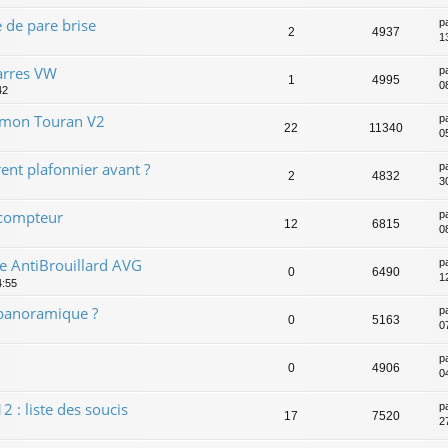
 de pare brise
p
2
4937
1
barres VW
p
1
4995
0
42
de mon Touran V2
p
22
11340
0
ent plafonnier avant ?
p
2
4832
3
 compteur
p
12
6815
0
e AntiBrouillard AVG
p
0
6490
1
4:55
 panoramique ?
p
0
5163
0
p
0
4906
0
 : liste des soucis
p
17
7520
2