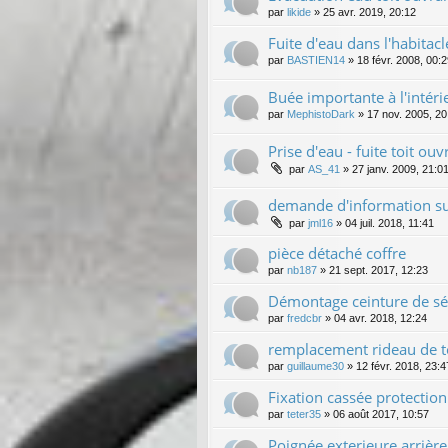
par
likide
»
25 avr. 2019, 20:12
Fuite d'eau dans l'habitacl
par
BASTIEN14
»
18 févr. 2008, 00:
Buée importante à l'intér
par
MephistoDark
»
17 nov. 2005, 20
Prise d'eau - fuite toit ou
par
AS_41
»
27 janv. 2009, 21:0
demande d'information s
par
jml16
»
04 juil. 2018, 11:41
pièce détaché coffre
par
nb187
»
21 sept. 2017, 12:23
Démontage ceinture de séc
par
fredcbr
»
04 avr. 2018, 12:24
remplacement rideau de 
par
guillaume30
»
12 févr. 2018, 23:4
Fixation cassée protectio
par
teter35
»
06 août 2017, 10:57
Poignée exterieure arrière