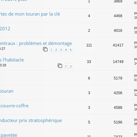
1
3869
0
rtes de mon touran par la clé
p
4
4468
1
 2012
p
2
4016
1
centraux : problèmes et démontage
p
111
41417
1
4:27
1
2
3
4
5
 l'habitacle
p
33
14749
1
10:18
1
2
p
6
5179
0
 touran
p
3
4206
1
couvre-coffre
p
3
4588
1
onducteur prix stratosphérique
p
5
5196
0
e pavetée
p
11
7423