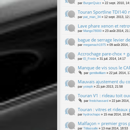
par
BurgerQuizz
»
22 sept. 2010, 14
Touran Sportline TDI140 n
par
pat_man_34
»
12 sept. 2013, 12
Lave phare xenon et retro
par
Mango78000
»
23 août 2014, 21:
bague de serrage levier de
par
megamach1975
»
09 août 2014, 
Accrochage pare-chox + ga
par
El_Fredo
»
31 juil. 2014, 14:17
Manque de vis sous le C
par
gentilwilliam
»
22 juil. 2014, 1
Mauvais ajustement du co
par
ysteph
»
21 juin 2013, 21:58
Touran V1 : rideau toit ou
par
fredchassard
»
22 juin 2014,
Touran : vitres et rideaux p
par
hydrochapo
»
15 mai 2014, 10:4
Malfaçon = premier gros
par
Titilassalle
»
13 mai 2014, 18:53