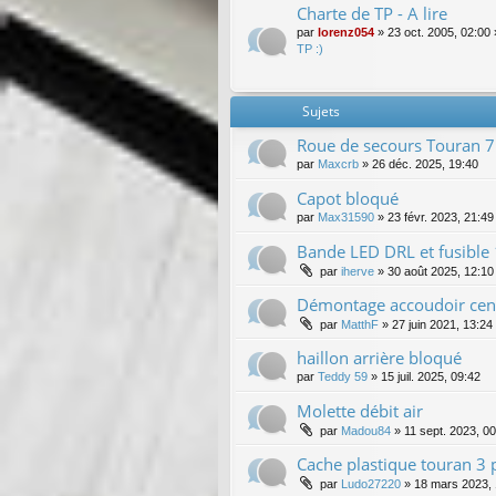
Charte de TP - A lire
par
lorenz054
»
23 oct. 2005, 02:00
TP :)
Sujets
Roue de secours Touran 7
par
Maxcrb
»
26 déc. 2025, 19:40
Capot bloqué
par
Max31590
»
23 févr. 2023, 21:49
Bande LED DRL et fusible
par
iherve
»
30 août 2025, 12:10
Démontage accoudoir cent
par
MatthF
»
27 juin 2021, 13:24
haillon arrière bloqué
par
Teddy 59
»
15 juil. 2025, 09:42
Molette débit air
par
Madou84
»
11 sept. 2023, 0
Cache plastique touran 3 
par
Ludo27220
»
18 mars 2023, 