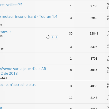
res vrillées?!?
p
1
2758
1
 moteur insonorisant - Touran 1.4
p
3
2940
2
23
ntral ?
p
30
12848
2
:18
1
2
p
3
3305
0
:37
p
1
3701
1
résente sur la joue d'aile AR
p
0
4884
2
 2 de 2018
 13:13
rochet n'accroche plus
p
3
4053
13
p
12
8147
2
nt
p