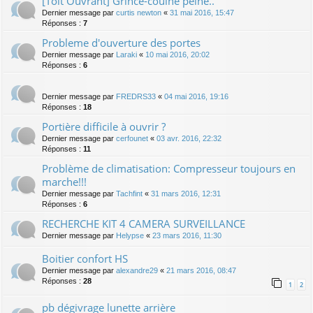
[Toit Ouvrant] Grince-couine peine..
Dernier message par
curtis newton
«
31 mai 2016, 15:47
Réponses :
7
Probleme d'ouverture des portes
Dernier message par
Laraki
«
10 mai 2016, 20:02
Réponses :
6
Dernier message par
FREDRS33
«
04 mai 2016, 19:16
Réponses :
18
Portière difficile à ouvrir ?
Dernier message par
cerfounet
«
03 avr. 2016, 22:32
Réponses :
11
Problème de climatisation: Compresseur toujours en
marche!!!
Dernier message par
Tachfint
«
31 mars 2016, 12:31
Réponses :
6
RECHERCHE KIT 4 CAMERA SURVEILLANCE
Dernier message par
Helypse
«
23 mars 2016, 11:30
Boitier confort HS
Dernier message par
alexandre29
«
21 mars 2016, 08:47
Réponses :
28
1
2
pb dégivrage lunette arrière