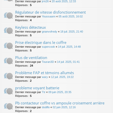
Dernier message par
jrm26
«
20 août 2025, 12:33
Réponses :
5
Régulateur de vitesse disfonctionnement
Dernier message par
Youssaann
«
05 août 2025, 16:02
Réponses :
4
Keyless détecteux
Dernier message par
gnanvofredy
«
18 juil. 2025, 21:40
Réponses :
5
Prise électrique dans le coffre
Dernier message par
supercook
«
14 juil. 2025, 14:48
Réponses :
5
Plus de ventilation
Dernier message par
Touran3D
«
14 juil. 2025, 01:41
Réponses :
24
Problème FAP et témoins allumés
Dernier message par
wary
«
12 juil. 2025, 19:22
Réponses :
2
probleme voyant batterie
Dernier message par
Ttr
«
09 juin 2025, 20:35
Réponses :
5
Pb contacteur coffre vs ampoule croisement arrière
Dernier message par
dodiflo
«
02 juin 2025, 12:16
Réponses :
2