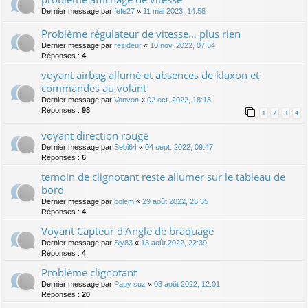
Dernier message par
fefe27
«
11 mai 2023, 14:58
Problème régulateur de vitesse… plus rien
Dernier message par
resideur
«
10 nov. 2022, 07:54
Réponses :
4
voyant airbag allumé et absences de klaxon et
commandes au volant
Dernier message par
Vonvon
«
02 oct. 2022, 18:18
Réponses :
98
1
2
3
4
voyant direction rouge
Dernier message par
Sebi64
«
04 sept. 2022, 09:47
Réponses :
6
temoin de clignotant reste allumer sur le tableau de
bord
Dernier message par
bolem
«
29 août 2022, 23:35
Réponses :
4
Voyant Capteur d'Angle de braquage
Dernier message par
Sly83
«
18 août 2022, 22:39
Réponses :
4
Problème clignotant
Dernier message par
Papy suz
«
03 août 2022, 12:01
Réponses :
20