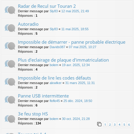
Radar de Recul sur Touran 2
Dernier message par
Sly83
«
12 mai 2025, 21:49
Réponses :
1
Autoradio
Dernier message par
Sly83
«
11 mai 2025, 18:55
Réponses :
5
Impossible de démarrer - panne probable électrique
Dernier message par
Davids087
«
07 mai 2025, 10:27
Réponses :
2
Plus d'eclairage de plaque d'immatriculation
Dernier message par
bolem
«
19 avr. 2025, 12:34
Réponses :
4
Impossible de lire les codes défauts
Dernier message par
alxwlker
«
31 mars 2025, 11:31
Réponses :
2
Panne USB intermittente
Dernier message par
floflo45
«
25 déc. 2024, 18:50
Réponses :
6
3e feu stop HS
Dernier message par
bolem
«
30 oct. 2024, 21:28
Réponses :
134
1
2
3
4
5
6