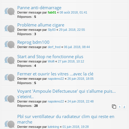
Panne anti-démarrage
Dernier message par
fab01
«
08 août 2018, 01:41
Réponses :
5
Problème allume cigare
Dernier message par
Sly83
«
29 juil. 2018, 22:55
Réponses :
3
Reprog bdm100
Dernier message par
derf_fred
«
06 juil. 2018, 08:44
Start and Stop ne fonctionne plus
Dernier message par
Wolfi
«
27 juin 2018, 10:12
Réponses :
4
Fermer et ouvrir les vitres ...avec la clé
Dernier message par
napoleno22
«
26 juin 2018, 18:05
Réponses :
5
Voyant 'Ampoule Défectueuse' qui s'allume puis...
s'eteint..
Dernier message par
napoleno22
«
24 juin 2018, 22:48
Réponses :
28
1
2
Pbl sur ventillateur du radiateur clim qui reste en
marche
Dernier message par
lutinking
«
01 juin 2018, 19:28