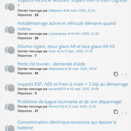
Voyants ABS-ESP allumés, voyant frein à main clignote
?
Dernier message par
Ddbiannic
«
09 mars 2026, 21:01
Réponses :
23
Antidémarrage activé et véhicule démarre quand
même.
Dernier message par
Leonardpass
«
04 févr. 2026, 21:29
Réponses :
20
Allume cigare, essui glace AR et lave glace AR HS
Dernier message par
Anne-So
«
27 janv. 2026, 17:44
Réponses :
7
Perte clé touran : demande d'aide
Dernier message par
Stéphaniee
«
28 sept. 2025, 16:52
Réponses :
41
1
2
voyants ESP, ABS et Frein à main + 3 bip au démarrage
Dernier message par
touran56370
«
16 sept. 2025, 19:08
Réponses :
3
Problème de bague tournante et de son dépannage!
Dernier message par
Remos763
«
12 sept. 2025, 11:51
Réponses :
27
1
2
Consommation électrique excessive qui épuise la
batterie