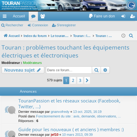
TouranPassion
Accueil
Faire un don
Le forum des propriétaires ou futurs acquéreurs du Volkswagen Touran
cc
Rechercher
or
Connexion
e
S’enregistrer
on
’e
ès
u
m
ne
nr
R
Accueil
Index du forum
Le touran dans ses versions I (V1 V2 V3) et II ...
Touran : les équipements électriques et électroniques
Touran : problèmes touchant les équipements électriques et électroniques
e
ra
m
br
xi
eg
Touran : problèmes touchant les équipements
c
pi
s
es
on
ist
électriques et électroniques
h
de
re
e
Modérateur :
Modérateurs
Rechercher
Recherche av
Nouveau sujet
r
r
c
2
3
1
Suivante
579 sujets
h
e
Annonces
r
TouranPassion et les réseaux sociaux (Facebook,
Twitter, ...)
Dernier message par
gnanvofredy
«
13 oct. 2025, 16:19
Posté dans
Fonctionnement du site : avis, demande, observations, ...
Réponses :
6
Guide pour les nouveaux ( et anciens ) membres :)
Dernier message par
jef10
«
10 mars 2013, 09:39