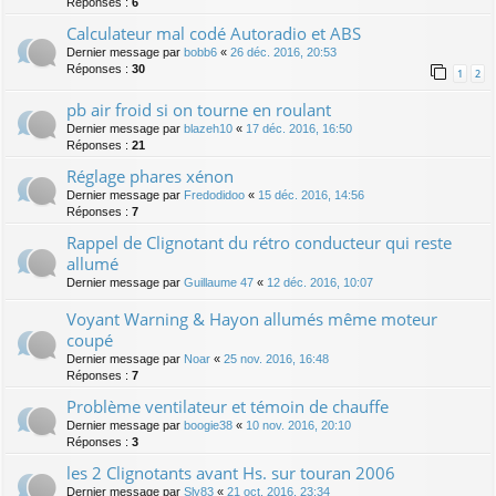
Réponses :
6
Calculateur mal codé Autoradio et ABS
Dernier message par
bobb6
«
26 déc. 2016, 20:53
Réponses :
30
1
2
pb air froid si on tourne en roulant
Dernier message par
blazeh10
«
17 déc. 2016, 16:50
Réponses :
21
Réglage phares xénon
Dernier message par
Fredodidoo
«
15 déc. 2016, 14:56
Réponses :
7
Rappel de Clignotant du rétro conducteur qui reste
allumé
Dernier message par
Guillaume 47
«
12 déc. 2016, 10:07
Voyant Warning & Hayon allumés même moteur
coupé
Dernier message par
Noar
«
25 nov. 2016, 16:48
Réponses :
7
Problème ventilateur et témoin de chauffe
Dernier message par
boogie38
«
10 nov. 2016, 20:10
Réponses :
3
les 2 Clignotants avant Hs. sur touran 2006
Dernier message par
Sly83
«
21 oct. 2016, 23:34