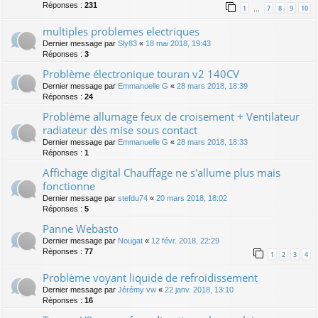
Réponses :
231
1
7
8
9
10
…
multiples problemes electriques
Dernier message par
Sly83
«
18 mai 2018, 19:43
Réponses :
3
Problème électronique touran v2 140CV
Dernier message par
Emmanuelle G
«
28 mars 2018, 18:39
Réponses :
24
Problème allumage feux de croisement + Ventilateur
radiateur dès mise sous contact
Dernier message par
Emmanuelle G
«
28 mars 2018, 18:33
Réponses :
1
Affichage digital Chauffage ne s'allume plus mais
fonctionne
Dernier message par
stefdu74
«
20 mars 2018, 18:02
Réponses :
5
Panne Webasto
Dernier message par
Nougat
«
12 févr. 2018, 22:29
Réponses :
77
1
2
3
4
Problème voyant liquide de refroidissement
Dernier message par
Jérémy vw
«
22 janv. 2018, 13:10
Réponses :
16