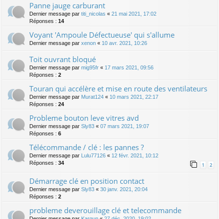
Panne jauge carburant
Dernier message par
titi_nicolas
«
21 mai 2021, 17:02
Réponses :
14
Voyant 'Ampoule Défectueuse' qui s'allume
Dernier message par
xenon
«
10 avr. 2021, 10:26
Toit ouvrant bloqué
Dernier message par
mig95fr
«
17 mars 2021, 09:56
Réponses :
2
Touran qui accélère et mise en route des ventilateurs
Dernier message par
Murat124
«
10 mars 2021, 22:17
Réponses :
24
Probleme bouton leve vitres avd
Dernier message par
Sly83
«
07 mars 2021, 19:07
Réponses :
6
Télécommande / clé : les pannes ?
Dernier message par
Lulu77126
«
12 févr. 2021, 10:12
Réponses :
34
1
2
Démarrage clé en position contact
Dernier message par
Sly83
«
30 janv. 2021, 20:04
Réponses :
2
probleme deverouillage clé et telecommande
Dernier message par
Kargun
«
27 déc. 2020, 19:02