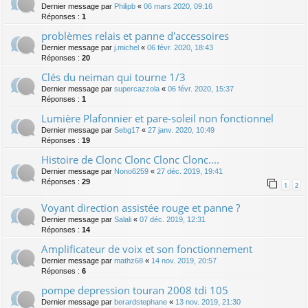
Dernier message par
Philipb
«
06 mars 2020, 09:16
Réponses :
1
problèmes relais et panne d'accessoires
Dernier message par
j.michel
«
06 févr. 2020, 18:43
Réponses :
20
Clés du neiman qui tourne 1/3
Dernier message par
supercazzola
«
06 févr. 2020, 15:37
Réponses :
1
Lumière Plafonnier et pare-soleil non fonctionnel
Dernier message par
Sebg17
«
27 janv. 2020, 10:49
Réponses :
19
Histoire de Clonc Clonc Clonc Clonc....
Dernier message par
Nono6259
«
27 déc. 2019, 19:41
Réponses :
29
1
2
Voyant direction assistée rouge et panne ?
Dernier message par
Salali
«
07 déc. 2019, 12:31
Réponses :
14
Amplificateur de voix et son fonctionnement
Dernier message par
mathz68
«
14 nov. 2019, 20:57
Réponses :
6
pompe depression touran 2008 tdi 105
Dernier message par
berardstephane
«
13 nov. 2019, 21:30