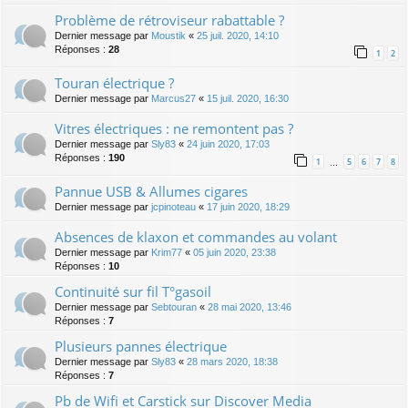
Problème de rétroviseur rabattable ?
Dernier message par
Moustik
«
25 juil. 2020, 14:10
Réponses :
28
1
2
Touran électrique ?
Dernier message par
Marcus27
«
15 juil. 2020, 16:30
Vitres électriques : ne remontent pas ?
Dernier message par
Sly83
«
24 juin 2020, 17:03
Réponses :
190
1
5
6
7
8
…
Pannue USB & Allumes cigares
Dernier message par
jcpinoteau
«
17 juin 2020, 18:29
Absences de klaxon et commandes au volant
Dernier message par
Krim77
«
05 juin 2020, 23:38
Réponses :
10
Continuité sur fil T°gasoil
Dernier message par
Sebtouran
«
28 mai 2020, 13:46
Réponses :
7
Plusieurs pannes électrique
Dernier message par
Sly83
«
28 mars 2020, 18:38
Réponses :
7
Pb de Wifi et Carstick sur Discover Media