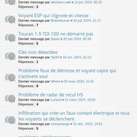
Dernier message par
athmane.saib
«
10 juil. 2024, 05:20
Réponses :
2
Voyant ESP qui clignote et vitesse
Dernier message par
Briandtouran
«
02 juil. 2024, 21:17
Réponses :
7
Touran 1.9 TDI 100 ne démarre pas
Dernier message par
thjueq
«
20 juin 2024, 00:38
Réponses :
5
Clés non détectées
Dernier message par
Sly83
«
10 avr. 2024, 21:13
Réponses :
1
Problème feux de détresse et voyant capot qui
s'activent seul
Dernier message par
Wheel
«
09 mars 2024, 11:01
Réponses :
8
Problème de radar de recul HS
Dernier message par
Lunard
«
01 mars 2024, 18:50
Réponses :
4
Infiltration qui crée un faux contact électrique et tous
les voyants se déclenchent
Dernier message par
skaramanga
«
31 déc. 2023, 19:51
Réponses :
5
probleme antidemarrage