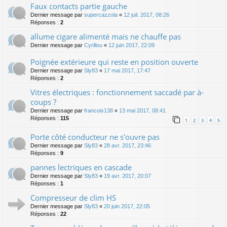
Faux contacts partie gauche
Dernier message par
supercazzola
«
12 juil. 2017, 08:26
Réponses :
2
allume cigare alimenté mais ne chauffe pas
Dernier message par
Cyrillou
«
12 juin 2017, 22:09
Poignée extérieure qui reste en position ouverte
Dernier message par
Sly83
«
17 mai 2017, 17:47
Réponses :
2
Vitres électriques : fonctionnement saccadé par à-
coups ?
Dernier message par
francois138
«
13 mai 2017, 08:41
Réponses :
115
1
2
3
4
5
Porte côté conducteur ne s'ouvre pas
Dernier message par
Sly83
«
28 avr. 2017, 23:46
Réponses :
9
pannes lectriques en cascade
Dernier message par
Sly83
«
19 avr. 2017, 20:07
Réponses :
1
Compresseur de clim HS
Dernier message par
Sly83
«
20 juin 2017, 22:05
Réponses :
22