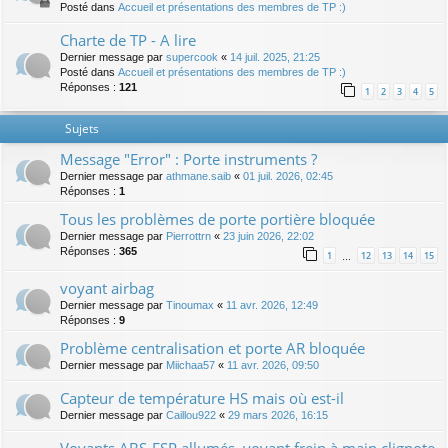
Posté dans
Accueil et présentations des membres de TP :)
Charte de TP - A lire
Dernier message par
supercook
«
14 juil. 2025, 21:25
Posté dans
Accueil et présentations des membres de TP :)
Réponses :
121
1
2
3
4
5
Sujets
Message "Error" : Porte instruments ?
Dernier message par
athmane.saib
«
01 juil. 2026, 02:45
Réponses :
1
Tous les problèmes de porte portière bloquée
Dernier message par
Pierrottrn
«
23 juin 2026, 22:02
Réponses :
365
1
12
13
14
15
…
voyant airbag
Dernier message par
Tinoumax
«
11 avr. 2026, 12:49
Réponses :
9
Problème centralisation et porte AR bloquée
Dernier message par
Miichaa57
«
11 avr. 2026, 09:50
Capteur de température HS mais où est-il
Dernier message par
Caillou922
«
29 mars 2026, 16:15