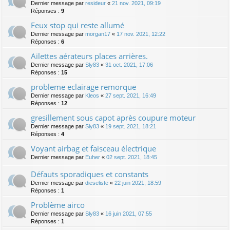
Dernier message par
resideur
«
21 nov. 2021, 09:19
Réponses :
9
Feux stop qui reste allumé
Dernier message par
morgan17
«
17 nov. 2021, 12:22
Réponses :
6
Ailettes aérateurs places arrières.
Dernier message par
Sly83
«
31 oct. 2021, 17:06
Réponses :
15
probleme eclairage remorque
Dernier message par
Kleos
«
27 sept. 2021, 16:49
Réponses :
12
gresillement sous capot après coupure moteur
Dernier message par
Sly83
«
19 sept. 2021, 18:21
Réponses :
4
Voyant airbag et faisceau électrique
Dernier message par
Euher
«
02 sept. 2021, 18:45
Défauts sporadiques et constants
Dernier message par
dieseliste
«
22 juin 2021, 18:59
Réponses :
1
Problème airco
Dernier message par
Sly83
«
16 juin 2021, 07:55
Réponses :
1