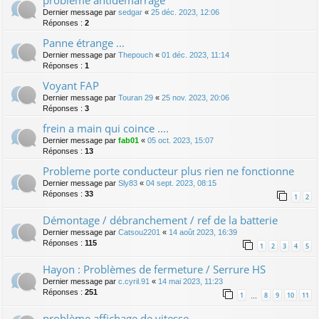
Dernier message par
sedgar
«
25 déc. 2023, 12:06
Réponses :
2
Panne étrange ...
Dernier message par
Thepouch
«
01 déc. 2023, 11:14
Réponses :
1
Voyant FAP
Dernier message par
Touran 29
«
25 nov. 2023, 20:06
Réponses :
3
frein a main qui coince ....
Dernier message par
fab01
«
05 oct. 2023, 15:07
Réponses :
13
Probleme porte conducteur plus rien ne fonctionne
Dernier message par
Sly83
«
04 sept. 2023, 08:15
Réponses :
33
1
2
Démontage / débranchement / ref de la batterie
Dernier message par
Catsou2201
«
14 août 2023, 16:39
Réponses :
115
1
2
3
4
5
Hayon : Problèmes de fermeture / Serrure HS
Dernier message par
c.cyril.91
«
14 mai 2023, 11:23
Réponses :
251
1
8
9
10
11
…
problème affichage de vitesse