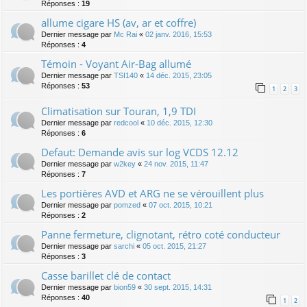
Réponses :
19
allume cigare HS (av, ar et coffre)
Dernier message par
Mc Rai
«
02 janv. 2016, 15:53
Réponses :
4
Témoin - Voyant Air-Bag allumé
Dernier message par
TSI140
«
14 déc. 2015, 23:05
Réponses :
53
1
2
3
Climatisation sur Touran, 1,9 TDI
Dernier message par
redcool
«
10 déc. 2015, 12:30
Réponses :
6
Defaut: Demande avis sur log VCDS 12.12
Dernier message par
w2key
«
24 nov. 2015, 11:47
Réponses :
7
Les portières AVD et ARG ne se vérouillent plus
Dernier message par
pomzed
«
07 oct. 2015, 10:21
Réponses :
2
Panne fermeture, clignotant, rétro coté conducteur
Dernier message par
sarchi
«
05 oct. 2015, 21:27
Réponses :
3
Casse barillet clé de contact
Dernier message par
bion59
«
30 sept. 2015, 14:31
Réponses :
40
1
2