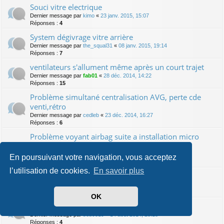
Souci vitre electrique
Dernier message par
kimo
«
23 janv. 2015, 15:07
Réponses :
4
System dégivrage vitre arrière
Dernier message par
the_squal31
«
08 janv. 2015, 19:14
Réponses :
7
ventilateurs s'allument même après un court trajet
Dernier message par
fab01
«
28 déc. 2014, 14:22
Réponses :
15
Problème simultané centralisation AVG, perte cde
venti,rétro
Dernier message par
cedleb
«
23 déc. 2014, 16:27
Réponses :
6
Problème voyant airbag suite a installation micro
rns315
Dernier message par
Legremlins_Keitaro
«
15 nov. 2014, 21:47
En poursuivant votre navigation, vous acceptez
Réponses :
2
l’utilisation de cookies.
En savoir plus
pb de radar de recul
Dernier message par
micka23220
«
13 sept. 2014, 21:43
Réponses :
4
OK
mon toutou ne demarre plus
Dernier message par
seb9519
«
14 août 2014, 20:18
Réponses :
4