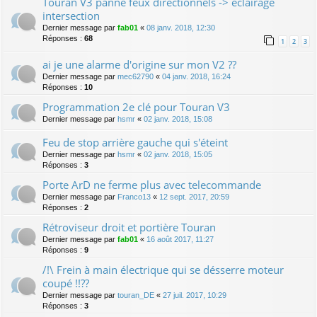
Touran V3 panne feux directionnels -> eclairage
intersection
Dernier message par
fab01
«
08 janv. 2018, 12:30
Réponses :
68
1
2
3
ai je une alarme d'origine sur mon V2 ??
Dernier message par
mec62790
«
04 janv. 2018, 16:24
Réponses :
10
Programmation 2e clé pour Touran V3
Dernier message par
hsmr
«
02 janv. 2018, 15:08
Feu de stop arrière gauche qui s'éteint
Dernier message par
hsmr
«
02 janv. 2018, 15:05
Réponses :
3
Porte ArD ne ferme plus avec telecommande
Dernier message par
Franco13
«
12 sept. 2017, 20:59
Réponses :
2
Rétroviseur droit et portière Touran
Dernier message par
fab01
«
16 août 2017, 11:27
Réponses :
9
/!\ Frein à main électrique qui se désserre moteur
coupé !!??
Dernier message par
touran_DE
«
27 juil. 2017, 10:29
Réponses :
3