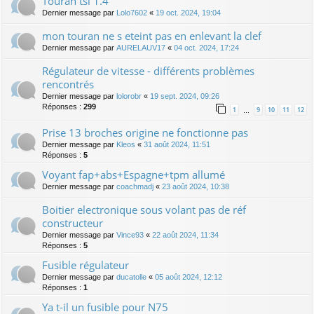
Touran tsi 1.4
Dernier message par
Lolo7602
«
19 oct. 2024, 19:04
mon touran ne s eteint pas en enlevant la clef
Dernier message par
AURELAUV17
«
04 oct. 2024, 17:24
Régulateur de vitesse - différents problèmes
rencontrés
Dernier message par
lolorobr
«
19 sept. 2024, 09:26
Réponses :
299
1
9
10
11
12
…
Prise 13 broches origine ne fonctionne pas
Dernier message par
Kleos
«
31 août 2024, 11:51
Réponses :
5
Voyant fap+abs+Espagne+tpm allumé
Dernier message par
coachmadj
«
23 août 2024, 10:38
Boitier electronique sous volant pas de réf
constructeur
Dernier message par
Vince93
«
22 août 2024, 11:34
Réponses :
5
Fusible régulateur
Dernier message par
ducatolle
«
05 août 2024, 12:12
Réponses :
1
Ya t-il un fusible pour N75