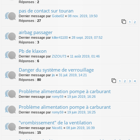
Réponses :
2
pas de contact sur touran
Dernier message par
Gobe02
«
08 nov. 2019, 19:50
Réponses :
27
1
2
airbag passager
Dernier message par
killer41100
«
28 sept. 2019, 07:52
Réponses :
3
Pb de klaxon
Dernier message par
ZIZOU73
«
11 août 2019, 01:46
Réponses :
6
Danger du système de verrouillage
Dernier message par
jis
«
31 juil. 2019, 14:21
Réponses :
80
1
2
3
4
Problème alimentation pompe à carburant
Dernier message par
romy59
«
19 juin 2019, 16:26
Problème alimentation pompe à carburant
Dernier message par
romy59
«
19 juin 2019, 16:25
"vrombissement" de la ventilation
Dernier message par
Nico81
«
08 juin 2019, 16:39
Réponses :
15