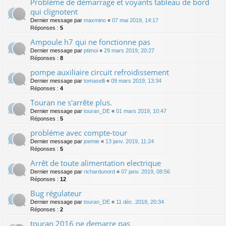
Problème de démarrage et voyants tableau de bord
qui clignotent
Dernier message par
maxmino
«
07 mai 2019, 14:17
Réponses :
5
Ampoule h7 qui ne fonctionne pas
Dernier message par
ptimoi
«
29 mars 2019, 20:27
Réponses :
8
pompe auxiliaire circuit refroidissement
Dernier message par
tomaselli
«
09 mars 2019, 13:34
Réponses :
4
Touran ne s'arrête plus.
Dernier message par
touran_DE
«
01 mars 2019, 10:47
Réponses :
5
probléme avec compte-tour
Dernier message par
joemie
«
13 janv. 2019, 11:24
Réponses :
5
Arrêt de toute alimentation electrique
Dernier message par
richardunord
«
07 janv. 2019, 08:56
Réponses :
12
Bug régulateur
Dernier message par
touran_DE
«
11 déc. 2018, 20:34
Réponses :
2
touran 2016 ne demarre pas