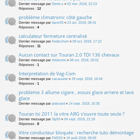
Dernier message par
Denis.s
«
02 nov. 2018, 22:13
Réponses :
12
problème climatronic côté gauche
Dernier message par
fazer83
«
23 oct. 2018, 08:41
Réponses :
4
calculateur fermeture centralisé
Dernier message par
fredischum
«
09 oct. 2018, 17:22
Réponses :
11
Aucun contact sur Touran 2.0 TDI 136 chevaux
Dernier message par
Arklenski
«
08 oct. 2018, 20:01
Réponses :
1
Interpretation de Vag-Com
Dernier message par
cacaouete
«
29 sept. 2018, 16:44
Réponses :
1
probleme 3 allume cigare , essuis glace arriere et lave
glace
Dernier message par
poissard
«
14 sept. 2018, 16:35
Touran tsi 2011 la vitre ARG s'ouvre toute seule ?
Dernier message par
Sly83
«
04 sept. 2018, 21:18
Réponses :
8
Vitre conducteur bloquée : recherche tuto démontage
Dernier message par
FM333
«
19 août 2018, 08:09