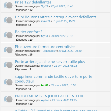
Prise 12v défaillantes
Dernier message par
Sly83
«
22 juil. 2022, 18:40
Réponses :
12
Help! Boutons vitres électrique avant défaillants
Dernier message par
maki69
«
01 juin 2022, 15:21
Réponses :
2
Boitier confort ?
Dernier message par
Sly83
«
29 mai 2022, 21:01
Réponses :
10
Pb ouverture fermeture centralisée
Dernier message par
Turmeakel0
«
29 avr. 2022, 09:30
Réponses :
16
Porte arrière gauche ne se verrouille plus
Dernier message par
resideur
«
21 avr. 2022, 08:13
Réponses :
2
supprimer commande tactile ouverture porte
conducteur
Dernier message par
fab01
«
29 mars 2022, 18:55
Réponses :
3
PROBLEME MISE A JOUR CALCULATEUR
Dernier message par
Ayrton
«
21 mars 2022, 21:15
Réponses :
10
A l'aide - DA inactivé suite à contacteur tournant -