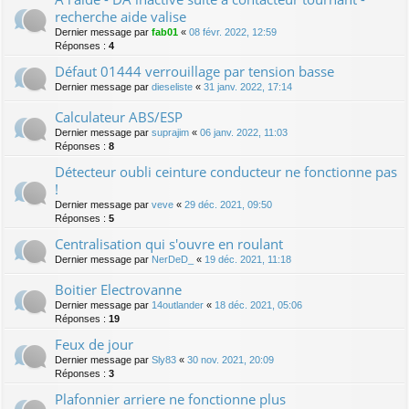
recherche aide valise
Dernier message par
fab01
«
08 févr. 2022, 12:59
Réponses :
4
Défaut 01444 verrouillage par tension basse
Dernier message par
dieseliste
«
31 janv. 2022, 17:14
Calculateur ABS/ESP
Dernier message par
suprajim
«
06 janv. 2022, 11:03
Réponses :
8
Détecteur oubli ceinture conducteur ne fonctionne pas
!
Dernier message par
veve
«
29 déc. 2021, 09:50
Réponses :
5
Centralisation qui s'ouvre en roulant
Dernier message par
NerDeD_
«
19 déc. 2021, 11:18
Boitier Electrovanne
Dernier message par
14outlander
«
18 déc. 2021, 05:06
Réponses :
19
Feux de jour
Dernier message par
Sly83
«
30 nov. 2021, 20:09
Réponses :
3
Plafonnier arriere ne fonctionne plus