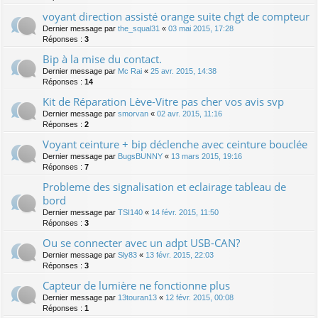
voyant direction assisté orange suite chgt de compteur
Dernier message par
the_squal31
«
03 mai 2015, 17:28
Réponses :
3
Bip à la mise du contact.
Dernier message par
Mc Rai
«
25 avr. 2015, 14:38
Réponses :
14
Kit de Réparation Lève-Vitre pas cher vos avis svp
Dernier message par
smorvan
«
02 avr. 2015, 11:16
Réponses :
2
Voyant ceinture + bip déclenche avec ceinture bouclée
Dernier message par
BugsBUNNY
«
13 mars 2015, 19:16
Réponses :
7
Probleme des signalisation et eclairage tableau de
bord
Dernier message par
TSI140
«
14 févr. 2015, 11:50
Réponses :
3
Ou se connecter avec un adpt USB-CAN?
Dernier message par
Sly83
«
13 févr. 2015, 22:03
Réponses :
3
Capteur de lumière ne fonctionne plus
Dernier message par
13touran13
«
12 févr. 2015, 00:08
Réponses :
1