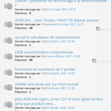
Touran : problème de verrouillage à la télécommande
?
Dernier message par
Sly83
«
27 mars 2017, 20:33
Réponses :
9
3200 km... mon Toutou 140ch TSi déjà en panne !
Dernier message par
richardunord
«
11 mars 2017, 11:27
Réponses :
29
1
2
où est le calculateur de stationnement
Dernier message par
Sly83
«
18 févr. 2017, 22:44
Réponses :
1
ODB consommation instantannée
Dernier message par
Marcuvitz
«
28 janv. 2017, 23:33
Réponses :
55
1
2
3
Fermeture et ouverture de 3 portes
Dernier message par
Sly83
«
18 janv. 2017, 19:43
Réponses :
1
intaller une prise usb sur mon touran
Dernier message par
Sly83
«
06 janv. 2017, 17:26
Réponses :
1
plus d'allume cigare, prise 12V et essui glace arrière
ainsi que produit vitre...
Dernier message par
Sly83
«
30 déc. 2016, 16:07