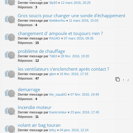
Dernier message par
Sly83
«
12 mars 2016, 20:25
Réponses :
3
Gros soucis pour changer une sonde d'échappement
Dernier message par
thebikerfou
«
11 mars 2016, 15:03
Réponses :
4
changement d' ampoule et toujours rien ?
Dernier message par
RAJAO
«
07 mars 2016, 09:35
Réponses :
15
problème de chauffage
Dernier message par
Titi63
«
28 févr. 2016, 19:20
Réponses :
12
les ventilateurs s'enclenchent après contact ?
Dernier message par
glem
«
15 févr. 2016, 17:33
Réponses :
47
1
2
demarrage
Dernier message par
the_squal31
«
07 févr. 2016, 19:49
Réponses :
4
Incendie moteur
Dernier message par
frantzrimbur
«
23 janv. 2016, 17:45
Réponses :
11
volant air bag touran
Dernier message par
lefsy
«
04 janv. 2016, 12:24