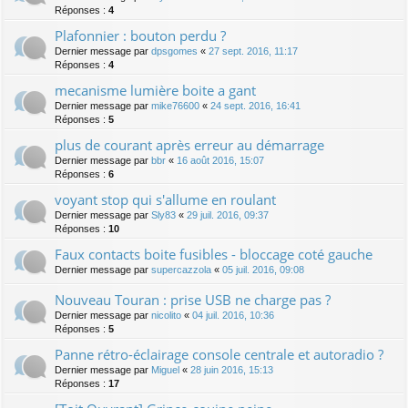
Réponses :
4
Plafonnier : bouton perdu ?
Dernier message par
dpsgomes
«
27 sept. 2016, 11:17
Réponses :
4
mecanisme lumière boite a gant
Dernier message par
mike76600
«
24 sept. 2016, 16:41
Réponses :
5
plus de courant après erreur au démarrage
Dernier message par
bbr
«
16 août 2016, 15:07
Réponses :
6
voyant stop qui s'allume en roulant
Dernier message par
Sly83
«
29 juil. 2016, 09:37
Réponses :
10
Faux contacts boite fusibles - bloccage coté gauche
Dernier message par
supercazzola
«
05 juil. 2016, 09:08
Nouveau Touran : prise USB ne charge pas ?
Dernier message par
nicolito
«
04 juil. 2016, 10:36
Réponses :
5
Panne rétro-éclairage console centrale et autoradio ?
Dernier message par
Miguel
«
28 juin 2016, 15:13
Réponses :
17