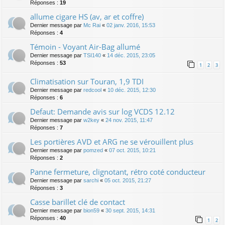
Réponses :
19
allume cigare HS (av, ar et coffre)
Dernier message par
Mc Rai
«
02 janv. 2016, 15:53
Réponses :
4
Témoin - Voyant Air-Bag allumé
Dernier message par
TSI140
«
14 déc. 2015, 23:05
Réponses :
53
1
2
3
Climatisation sur Touran, 1,9 TDI
Dernier message par
redcool
«
10 déc. 2015, 12:30
Réponses :
6
Defaut: Demande avis sur log VCDS 12.12
Dernier message par
w2key
«
24 nov. 2015, 11:47
Réponses :
7
Les portières AVD et ARG ne se vérouillent plus
Dernier message par
pomzed
«
07 oct. 2015, 10:21
Réponses :
2
Panne fermeture, clignotant, rétro coté conducteur
Dernier message par
sarchi
«
05 oct. 2015, 21:27
Réponses :
3
Casse barillet clé de contact
Dernier message par
bion59
«
30 sept. 2015, 14:31
Réponses :
40
1
2