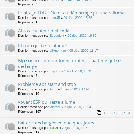
Réponses :
8
Eclairage TDB s'éteint au démarrage puis se rallume
Dernier message par
teter35
«
20 déc. 2020, 15:35
Réponses :
1
Abs calculateur mal codé
Dernier message par
Esqueleto
«
09 déc. 2020, 19:50
Klaxon qui reste bloqué
Dernier message par
billypomme
«
08 déc. 2020, 11:17
Bip sonore compartiment moteur - batterie qui se
décharge
Dernier message par
mig95fr
«
10 oct. 2020, 13:31
Réponses :
2
Problème abs start and stop
Dernier message par
Avrel
«
19 août 2020, 17:41
Réponses :
10
voyant ESP qui reste allumé !!
Dernier message par
lolorobr
«
29 juil. 2020, 18:54
Réponses :
197
1
5
6
7
8
…
batterie déchargée en quelques jours
Dernier message par
fab01
«
29 juil. 2020, 14:27
Réponses :
17