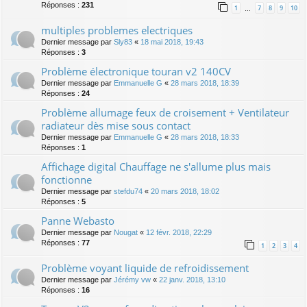
Réponses :
231
1
7
8
9
10
…
multiples problemes electriques
Dernier message par
Sly83
«
18 mai 2018, 19:43
Réponses :
3
Problème électronique touran v2 140CV
Dernier message par
Emmanuelle G
«
28 mars 2018, 18:39
Réponses :
24
Problème allumage feux de croisement + Ventilateur
radiateur dès mise sous contact
Dernier message par
Emmanuelle G
«
28 mars 2018, 18:33
Réponses :
1
Affichage digital Chauffage ne s'allume plus mais
fonctionne
Dernier message par
stefdu74
«
20 mars 2018, 18:02
Réponses :
5
Panne Webasto
Dernier message par
Nougat
«
12 févr. 2018, 22:29
Réponses :
77
1
2
3
4
Problème voyant liquide de refroidissement
Dernier message par
Jérémy vw
«
22 janv. 2018, 13:10
Réponses :
16