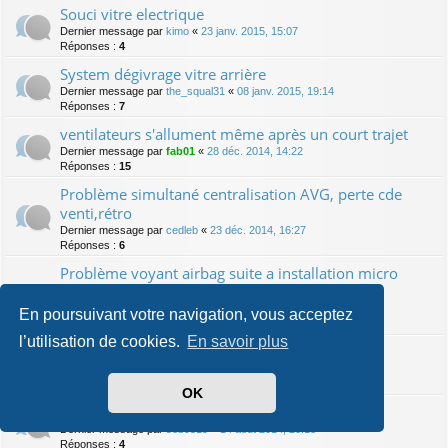
Souci vitre electrique
Dernier message par
kimo
«
23 janv. 2015, 15:07
Réponses :
4
System dégivrage vitre arrière
Dernier message par
the_squal31
«
08 janv. 2015, 19:14
Réponses :
7
ventilateurs s'allument même après un court trajet
Dernier message par
fab01
«
28 déc. 2014, 14:22
Réponses :
15
Problème simultané centralisation AVG, perte cde
venti,rétro
Dernier message par
cedleb
«
23 déc. 2014, 16:27
Réponses :
6
Problème voyant airbag suite a installation micro
rns315
Dernier message par
Legremlins_Keitaro
«
15 nov. 2014, 21:47
En poursuivant votre navigation, vous acceptez
Réponses :
2
l’utilisation de cookies.
En savoir plus
pb de radar de recul
Dernier message par
micka23220
«
13 sept. 2014, 21:43
Réponses :
4
OK
mon toutou ne demarre plus
Dernier message par
seb9519
«
14 août 2014, 20:18
Réponses :
4