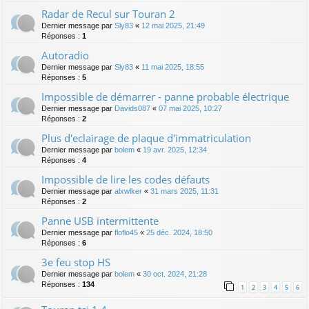
Radar de Recul sur Touran 2
Dernier message par
Sly83
«
12 mai 2025, 21:49
Réponses :
1
Autoradio
Dernier message par
Sly83
«
11 mai 2025, 18:55
Réponses :
5
Impossible de démarrer - panne probable électrique
Dernier message par
Davids087
«
07 mai 2025, 10:27
Réponses :
2
Plus d'eclairage de plaque d'immatriculation
Dernier message par
bolem
«
19 avr. 2025, 12:34
Réponses :
4
Impossible de lire les codes défauts
Dernier message par
alxwlker
«
31 mars 2025, 11:31
Réponses :
2
Panne USB intermittente
Dernier message par
floflo45
«
25 déc. 2024, 18:50
Réponses :
6
3e feu stop HS
Dernier message par
bolem
«
30 oct. 2024, 21:28
Réponses :
134
1
2
3
4
5
6