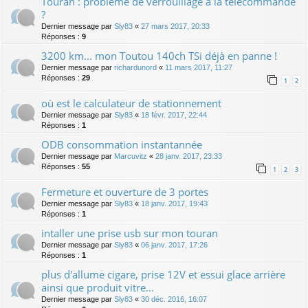
Touran : problème de verrouillage à la télécommande
?
Dernier message par
Sly83
«
27 mars 2017, 20:33
Réponses :
9
3200 km... mon Toutou 140ch TSi déjà en panne !
Dernier message par
richardunord
«
11 mars 2017, 11:27
Réponses :
29
1
2
où est le calculateur de stationnement
Dernier message par
Sly83
«
18 févr. 2017, 22:44
Réponses :
1
ODB consommation instantannée
Dernier message par
Marcuvitz
«
28 janv. 2017, 23:33
Réponses :
55
1
2
3
Fermeture et ouverture de 3 portes
Dernier message par
Sly83
«
18 janv. 2017, 19:43
Réponses :
1
intaller une prise usb sur mon touran
Dernier message par
Sly83
«
06 janv. 2017, 17:26
Réponses :
1
plus d'allume cigare, prise 12V et essui glace arrière
ainsi que produit vitre...
Dernier message par
Sly83
«
30 déc. 2016, 16:07