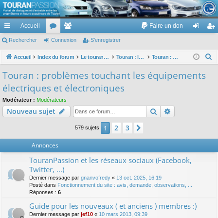
TouranPassion
Accueil
Faire un don
Le forum des propriétaires ou futurs acquéreurs du Volkswagen Touran
cc
Rechercher
or
Connexion
e
S’enregistrer
on
’e
ès
u
m
ne
nr
R
Accueil
Index du forum
Le touran dans ses versions I (V1 V2 V3) et II ...
Touran : les équipements électriques et électroniques
Touran : problèmes touchant les équipements électriques et électroniques
e
ra
m
br
xi
eg
Touran : problèmes touchant les équipements
c
pi
s
es
on
ist
électriques et électroniques
h
de
re
e
Modérateur :
Modérateurs
Rechercher
Recherche av
Nouveau sujet
r
r
c
2
3
1
Suivante
579 sujets
h
e
Annonces
r
TouranPassion et les réseaux sociaux (Facebook,
Twitter, ...)
Dernier message par
gnanvofredy
«
13 oct. 2025, 16:19
Posté dans
Fonctionnement du site : avis, demande, observations, ...
Réponses :
6
Guide pour les nouveaux ( et anciens ) membres :)
Dernier message par
jef10
«
10 mars 2013, 09:39