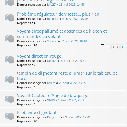
Dernier message par
fefe27
«
11 mai 2023, 14:58
Problème régulateur de vitesse… plus rien
Dernier message par
resideur
«
10 nov. 2022, 07:54
Réponses :
4
voyant airbag allumé et absences de klaxon et
commandes au volant
Dernier message par
Vonvon
«
02 oct. 2022, 18:18
Réponses :
98
1
2
3
4
voyant direction rouge
Dernier message par
Sebi64
«
04 sept. 2022, 09:47
Réponses :
6
temoin de clignotant reste allumer sur le tableau de
bord
Dernier message par
bolem
«
29 août 2022, 23:35
Réponses :
4
Voyant Capteur d'Angle de braquage
Dernier message par
Sly83
«
18 août 2022, 22:39
Réponses :
4
Problème clignotant
Dernier message par
Papy suz
«
03 août 2022, 12:01
Réponses :
20