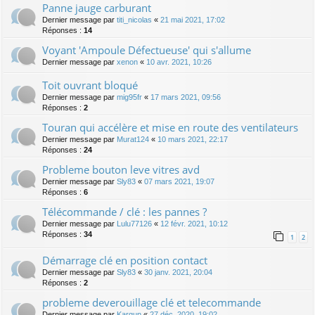
Panne jauge carburant
Dernier message par
titi_nicolas
«
21 mai 2021, 17:02
Réponses :
14
Voyant 'Ampoule Défectueuse' qui s'allume
Dernier message par
xenon
«
10 avr. 2021, 10:26
Toit ouvrant bloqué
Dernier message par
mig95fr
«
17 mars 2021, 09:56
Réponses :
2
Touran qui accélère et mise en route des ventilateurs
Dernier message par
Murat124
«
10 mars 2021, 22:17
Réponses :
24
Probleme bouton leve vitres avd
Dernier message par
Sly83
«
07 mars 2021, 19:07
Réponses :
6
Télécommande / clé : les pannes ?
Dernier message par
Lulu77126
«
12 févr. 2021, 10:12
Réponses :
34
1
2
Démarrage clé en position contact
Dernier message par
Sly83
«
30 janv. 2021, 20:04
Réponses :
2
probleme deverouillage clé et telecommande
Dernier message par
Kargun
«
27 déc. 2020, 19:02