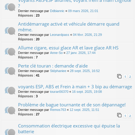
Voyants ABS-ESP allumés, voyant frein à main clignote
?
Dernier message par
Ddbiannic
«
09 mars 2026, 21:01
Réponses :
23
Antidémarrage activé et véhicule démarre quand
même.
Dernier message par
Leonardpass
«
04 févr. 2026, 21:29
Réponses :
20
Allume cigare, essui glace AR et lave glace AR HS
Dernier message par
Anne-So
«
27 janv. 2026, 17:44
Réponses :
7
Perte clé touran : demande d'aide
Dernier message par
Stéphaniee
«
28 sept. 2025, 16:52
Réponses :
41
1
2
voyants ESP, ABS et Frein à main + 3 bip au démarrage
Dernier message par
touran56370
«
16 sept. 2025, 19:08
Réponses :
3
Problème de bague tournante et de son dépannage!
Dernier message par
Remos763
«
12 sept. 2025, 11:51
Réponses :
27
1
2
Consommation électrique excessive qui épuise la
batterie