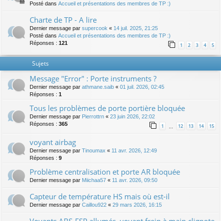
Posté dans
Accueil et présentations des membres de TP :)
Charte de TP - A lire
Dernier message par
supercook
«
14 juil. 2025, 21:25
Posté dans
Accueil et présentations des membres de TP :)
Réponses :
121
1
2
3
4
5
Sujets
Message "Error" : Porte instruments ?
Dernier message par
athmane.saib
«
01 juil. 2026, 02:45
Réponses :
1
Tous les problèmes de porte portière bloquée
Dernier message par
Pierrottrn
«
23 juin 2026, 22:02
Réponses :
365
1
12
13
14
15
…
voyant airbag
Dernier message par
Tinoumax
«
11 avr. 2026, 12:49
Réponses :
9
Problème centralisation et porte AR bloquée
Dernier message par
Miichaa57
«
11 avr. 2026, 09:50
Capteur de température HS mais où est-il
Dernier message par
Caillou922
«
29 mars 2026, 16:15