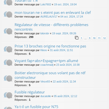
Touran tsi 1.4
Dernier message par
Lolo7602
«
19 oct. 2024, 19:04
mon touran ne s eteint pas en enlevant la clef
Dernier message par
AURELAUV17
«
04 oct. 2024, 17:24
Régulateur de vitesse - différents problèmes
rencontrés
Dernier message par
lolorobr
«
19 sept. 2024, 09:26
Réponses :
299
1
9
10
11
12
…
Prise 13 broches origine ne fonctionne pas
Dernier message par
Kleos
«
31 août 2024, 11:51
Réponses :
5
Voyant fap+abs+Espagne+tpm allumé
Dernier message par
coachmadj
«
23 août 2024, 10:38
Boitier electronique sous volant pas de réf
constructeur
Dernier message par
Vince93
«
22 août 2024, 11:34
Réponses :
5
Fusible régulateur
Dernier message par
ducatolle
«
05 août 2024, 12:12
Réponses :
1
Ya t-il un fusible pour N75