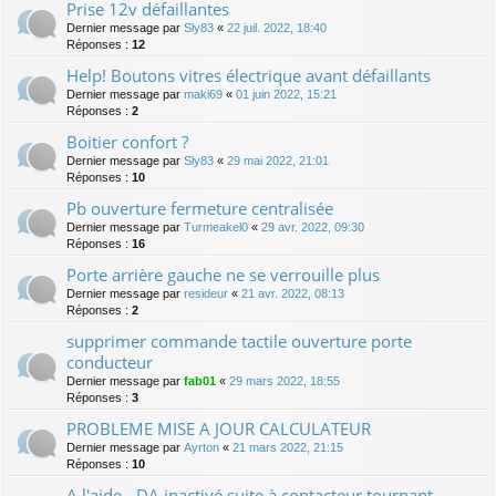
Prise 12v défaillantes
Dernier message par
Sly83
«
22 juil. 2022, 18:40
Réponses :
12
Help! Boutons vitres électrique avant défaillants
Dernier message par
maki69
«
01 juin 2022, 15:21
Réponses :
2
Boitier confort ?
Dernier message par
Sly83
«
29 mai 2022, 21:01
Réponses :
10
Pb ouverture fermeture centralisée
Dernier message par
Turmeakel0
«
29 avr. 2022, 09:30
Réponses :
16
Porte arrière gauche ne se verrouille plus
Dernier message par
resideur
«
21 avr. 2022, 08:13
Réponses :
2
supprimer commande tactile ouverture porte
conducteur
Dernier message par
fab01
«
29 mars 2022, 18:55
Réponses :
3
PROBLEME MISE A JOUR CALCULATEUR
Dernier message par
Ayrton
«
21 mars 2022, 21:15
Réponses :
10
A l'aide - DA inactivé suite à contacteur tournant -