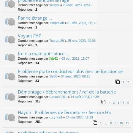
Dernier message par
sedgar
«
25 déc. 2023, 12:06
Réponses :
2
Panne étrange ...
Dernier message par
Thepouch
«
01 déc. 2023, 11:14
Réponses :
1
Voyant FAP
Dernier message par
Touran 29
«
25 nov. 2023, 20:06
Réponses :
3
frein a main qui coince ....
Dernier message par
fab01
«
05 oct. 2023, 15:07
Réponses :
13
Probleme porte conducteur plus rien ne fonctionne
Dernier message par
Sly83
«
04 sept. 2023, 08:15
Réponses :
33
1
2
Démontage / débranchement / ref de la batterie
Dernier message par
Catsou2201
«
14 août 2023, 16:39
Réponses :
115
1
2
3
4
5
Hayon : Problèmes de fermeture / Serrure HS
Dernier message par
c.cyril.91
«
14 mai 2023, 11:23
Réponses :
251
1
8
9
10
11
…
problème affichage de vitesse