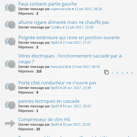
Faux contacts partie gauche
Dernier message par
supercazzola
«
12 juil. 2017, 08:26
Réponses :
2
allume cigare alimenté mais ne chauffe pas
Dernier message par
Cyrillou
«
12 juin 2017, 22:09
Poignée extérieure qui reste en position ouverte
Dernier message par
Sly83
«
17 mai 2017, 17:47
Réponses :
2
Vitres électriques : fonctionnement saccadé par à-
coups ?
Dernier message par
francois138
«
13 mai 2017, 08:41
Réponses :
115
1
2
3
4
5
Porte côté conducteur ne s'ouvre pas
Dernier message par
Sly83
«
28 avr. 2017, 23:46
Réponses :
9
pannes lectriques en cascade
Dernier message par
Sly83
«
19 avr. 2017, 20:07
Réponses :
1
Compresseur de clim HS
Dernier message par
Sly83
«
20 juin 2017, 22:05
Réponses :
22