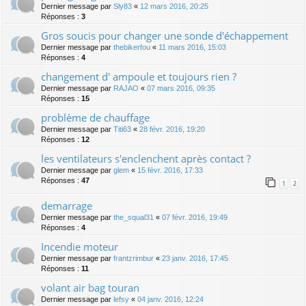
Dernier message par
Sly83
«
12 mars 2016, 20:25
Réponses :
3
Gros soucis pour changer une sonde d'échappement
Dernier message par
thebikerfou
«
11 mars 2016, 15:03
Réponses :
4
changement d' ampoule et toujours rien ?
Dernier message par
RAJAO
«
07 mars 2016, 09:35
Réponses :
15
problème de chauffage
Dernier message par
Titi63
«
28 févr. 2016, 19:20
Réponses :
12
les ventilateurs s'enclenchent après contact ?
Dernier message par
glem
«
15 févr. 2016, 17:33
Réponses :
47
1
2
demarrage
Dernier message par
the_squal31
«
07 févr. 2016, 19:49
Réponses :
4
Incendie moteur
Dernier message par
frantzrimbur
«
23 janv. 2016, 17:45
Réponses :
11
volant air bag touran
Dernier message par
lefsy
«
04 janv. 2016, 12:24