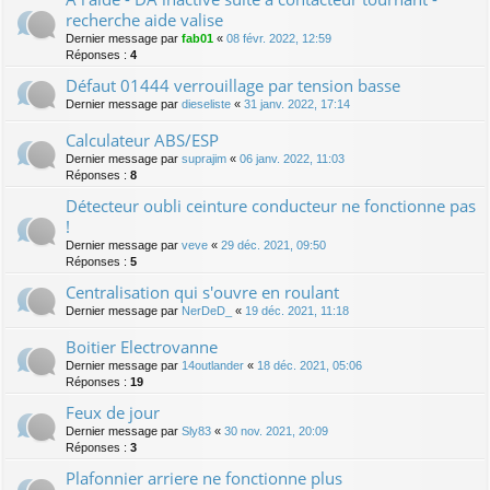
recherche aide valise
Dernier message par
fab01
«
08 févr. 2022, 12:59
Réponses :
4
Défaut 01444 verrouillage par tension basse
Dernier message par
dieseliste
«
31 janv. 2022, 17:14
Calculateur ABS/ESP
Dernier message par
suprajim
«
06 janv. 2022, 11:03
Réponses :
8
Détecteur oubli ceinture conducteur ne fonctionne pas
!
Dernier message par
veve
«
29 déc. 2021, 09:50
Réponses :
5
Centralisation qui s'ouvre en roulant
Dernier message par
NerDeD_
«
19 déc. 2021, 11:18
Boitier Electrovanne
Dernier message par
14outlander
«
18 déc. 2021, 05:06
Réponses :
19
Feux de jour
Dernier message par
Sly83
«
30 nov. 2021, 20:09
Réponses :
3
Plafonnier arriere ne fonctionne plus