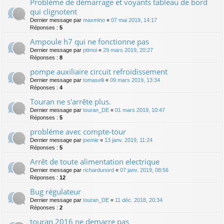
Problème de démarrage et voyants tableau de bord
qui clignotent
Dernier message par
maxmino
«
07 mai 2019, 14:17
Réponses :
5
Ampoule h7 qui ne fonctionne pas
Dernier message par
ptimoi
«
29 mars 2019, 20:27
Réponses :
8
pompe auxiliaire circuit refroidissement
Dernier message par
tomaselli
«
09 mars 2019, 13:34
Réponses :
4
Touran ne s'arrête plus.
Dernier message par
touran_DE
«
01 mars 2019, 10:47
Réponses :
5
probléme avec compte-tour
Dernier message par
joemie
«
13 janv. 2019, 11:24
Réponses :
5
Arrêt de toute alimentation electrique
Dernier message par
richardunord
«
07 janv. 2019, 08:56
Réponses :
12
Bug régulateur
Dernier message par
touran_DE
«
11 déc. 2018, 20:34
Réponses :
2
touran 2016 ne demarre pas