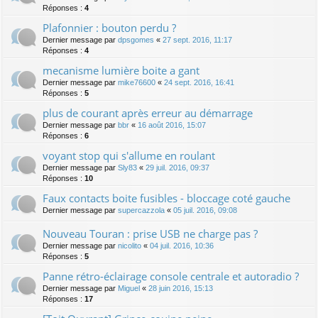
Réponses :
4
Plafonnier : bouton perdu ?
Dernier message par
dpsgomes
«
27 sept. 2016, 11:17
Réponses :
4
mecanisme lumière boite a gant
Dernier message par
mike76600
«
24 sept. 2016, 16:41
Réponses :
5
plus de courant après erreur au démarrage
Dernier message par
bbr
«
16 août 2016, 15:07
Réponses :
6
voyant stop qui s'allume en roulant
Dernier message par
Sly83
«
29 juil. 2016, 09:37
Réponses :
10
Faux contacts boite fusibles - bloccage coté gauche
Dernier message par
supercazzola
«
05 juil. 2016, 09:08
Nouveau Touran : prise USB ne charge pas ?
Dernier message par
nicolito
«
04 juil. 2016, 10:36
Réponses :
5
Panne rétro-éclairage console centrale et autoradio ?
Dernier message par
Miguel
«
28 juin 2016, 15:13
Réponses :
17