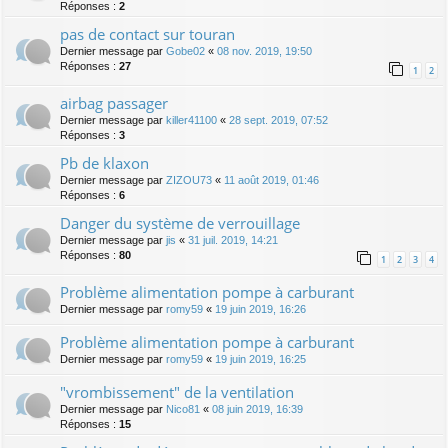
Réponses :
2
pas de contact sur touran
Dernier message par
Gobe02
«
08 nov. 2019, 19:50
Réponses :
27
1
2
airbag passager
Dernier message par
killer41100
«
28 sept. 2019, 07:52
Réponses :
3
Pb de klaxon
Dernier message par
ZIZOU73
«
11 août 2019, 01:46
Réponses :
6
Danger du système de verrouillage
Dernier message par
jis
«
31 juil. 2019, 14:21
Réponses :
80
1
2
3
4
Problème alimentation pompe à carburant
Dernier message par
romy59
«
19 juin 2019, 16:26
Problème alimentation pompe à carburant
Dernier message par
romy59
«
19 juin 2019, 16:25
"vrombissement" de la ventilation
Dernier message par
Nico81
«
08 juin 2019, 16:39
Réponses :
15