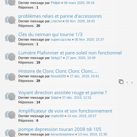
Dernier message par
Philipb
«
06 mars 2020, 09:16
Réponses :
1
problèmes relais et panne d'accessoires
Dernier message par
j.michel
«
06 févr. 2020, 18:43
Réponses :
20
Clés du neiman qui tourne 1/3
Dernier message par
supercazzola
«
06 févr. 2020, 15:37
Réponses :
1
Lumière Plafonnier et pare-soleil non fonctionnel
Dernier message par
Sebg17
«
27 janv. 2020, 10:49
Réponses :
19
Histoire de Clonc Clonc Clonc Clonc....
Dernier message par
Nono6259
«
27 déc. 2019, 19:41
Réponses :
29
1
2
Voyant direction assistée rouge et panne ?
Dernier message par
Salali
«
07 déc. 2019, 12:31
Réponses :
14
Amplificateur de voix et son fonctionnement
Dernier message par
mathz68
«
14 nov. 2019, 20:57
Réponses :
6
pompe depression touran 2008 tdi 105
Dernier message par
berardstephane
«
13 nov. 2019, 21:30