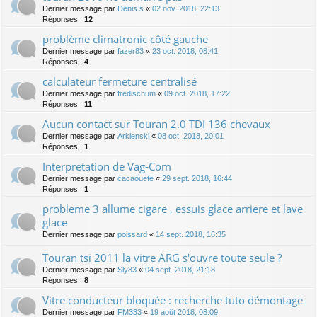
Dernier message par
Denis.s
«
02 nov. 2018, 22:13
Réponses :
12
problème climatronic côté gauche
Dernier message par
fazer83
«
23 oct. 2018, 08:41
Réponses :
4
calculateur fermeture centralisé
Dernier message par
fredischum
«
09 oct. 2018, 17:22
Réponses :
11
Aucun contact sur Touran 2.0 TDI 136 chevaux
Dernier message par
Arklenski
«
08 oct. 2018, 20:01
Réponses :
1
Interpretation de Vag-Com
Dernier message par
cacaouete
«
29 sept. 2018, 16:44
Réponses :
1
probleme 3 allume cigare , essuis glace arriere et lave
glace
Dernier message par
poissard
«
14 sept. 2018, 16:35
Touran tsi 2011 la vitre ARG s'ouvre toute seule ?
Dernier message par
Sly83
«
04 sept. 2018, 21:18
Réponses :
8
Vitre conducteur bloquée : recherche tuto démontage
Dernier message par
FM333
«
19 août 2018, 08:09