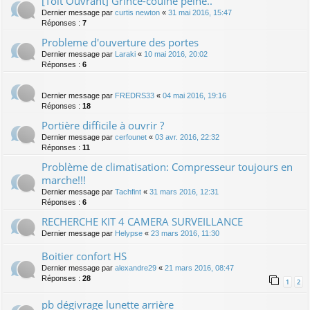
[Toit Ouvrant] Grince-couine peine..
Dernier message par
curtis newton
«
31 mai 2016, 15:47
Réponses :
7
Probleme d'ouverture des portes
Dernier message par
Laraki
«
10 mai 2016, 20:02
Réponses :
6
Dernier message par
FREDRS33
«
04 mai 2016, 19:16
Réponses :
18
Portière difficile à ouvrir ?
Dernier message par
cerfounet
«
03 avr. 2016, 22:32
Réponses :
11
Problème de climatisation: Compresseur toujours en
marche!!!
Dernier message par
Tachfint
«
31 mars 2016, 12:31
Réponses :
6
RECHERCHE KIT 4 CAMERA SURVEILLANCE
Dernier message par
Helypse
«
23 mars 2016, 11:30
Boitier confort HS
Dernier message par
alexandre29
«
21 mars 2016, 08:47
Réponses :
28
1
2
pb dégivrage lunette arrière