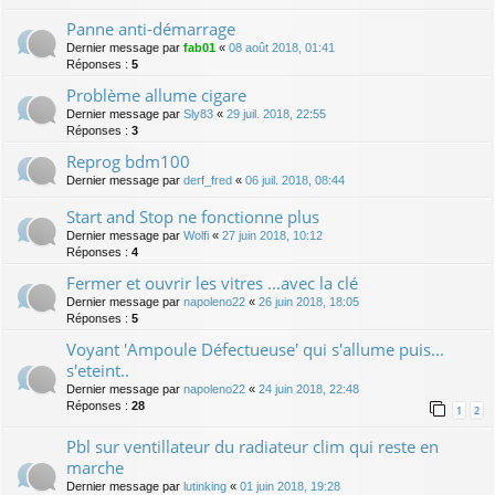
Panne anti-démarrage
Dernier message par
fab01
«
08 août 2018, 01:41
Réponses :
5
Problème allume cigare
Dernier message par
Sly83
«
29 juil. 2018, 22:55
Réponses :
3
Reprog bdm100
Dernier message par
derf_fred
«
06 juil. 2018, 08:44
Start and Stop ne fonctionne plus
Dernier message par
Wolfi
«
27 juin 2018, 10:12
Réponses :
4
Fermer et ouvrir les vitres ...avec la clé
Dernier message par
napoleno22
«
26 juin 2018, 18:05
Réponses :
5
Voyant 'Ampoule Défectueuse' qui s'allume puis...
s'eteint..
Dernier message par
napoleno22
«
24 juin 2018, 22:48
Réponses :
28
1
2
Pbl sur ventillateur du radiateur clim qui reste en
marche
Dernier message par
lutinking
«
01 juin 2018, 19:28