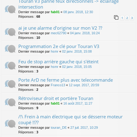
Touran V3 panne feux directionnels -> eclairage
intersection
Dernier message par
fab01
«
08 janv. 2018, 12:30
Réponses :
68
1
2
3
ai je une alarme d'origine sur mon V2 ??
Dernier message par
mec62790
«
04 janv. 2018, 16:24
Réponses :
10
Programmation 2e clé pour Touran V3
Dernier message par
hsmr
«
02 janv. 2018, 15:08
Feu de stop arrière gauche qui s'éteint
Dernier message par
hsmr
«
02 janv. 2018, 15:05
Réponses :
3
Porte ArD ne ferme plus avec telecommande
Dernier message par
Franco13
«
12 sept. 2017, 20:59
Réponses :
2
Rétroviseur droit et portière Touran
Dernier message par
fab01
«
16 août 2017, 11:27
Réponses :
9
/!\ Frein à main électrique qui se désserre moteur
coupé !!??
Dernier message par
touran_DE
«
27 juil. 2017, 10:29
Réponses :
3