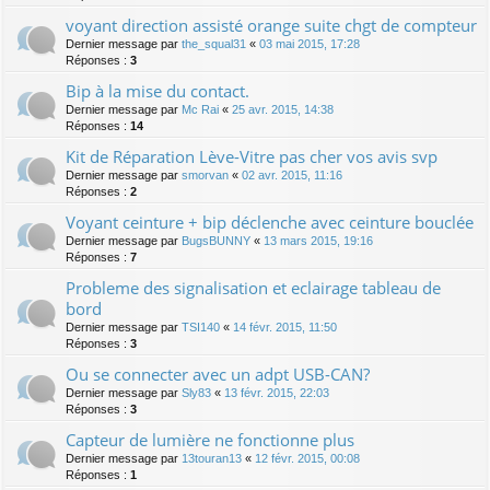
voyant direction assisté orange suite chgt de compteur
Dernier message par
the_squal31
«
03 mai 2015, 17:28
Réponses :
3
Bip à la mise du contact.
Dernier message par
Mc Rai
«
25 avr. 2015, 14:38
Réponses :
14
Kit de Réparation Lève-Vitre pas cher vos avis svp
Dernier message par
smorvan
«
02 avr. 2015, 11:16
Réponses :
2
Voyant ceinture + bip déclenche avec ceinture bouclée
Dernier message par
BugsBUNNY
«
13 mars 2015, 19:16
Réponses :
7
Probleme des signalisation et eclairage tableau de
bord
Dernier message par
TSI140
«
14 févr. 2015, 11:50
Réponses :
3
Ou se connecter avec un adpt USB-CAN?
Dernier message par
Sly83
«
13 févr. 2015, 22:03
Réponses :
3
Capteur de lumière ne fonctionne plus
Dernier message par
13touran13
«
12 févr. 2015, 00:08
Réponses :
1