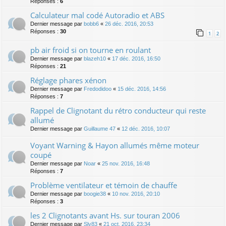
Réponses :
6
Calculateur mal codé Autoradio et ABS
Dernier message par
bobb6
«
26 déc. 2016, 20:53
Réponses :
30
1
2
pb air froid si on tourne en roulant
Dernier message par
blazeh10
«
17 déc. 2016, 16:50
Réponses :
21
Réglage phares xénon
Dernier message par
Fredodidoo
«
15 déc. 2016, 14:56
Réponses :
7
Rappel de Clignotant du rétro conducteur qui reste
allumé
Dernier message par
Guillaume 47
«
12 déc. 2016, 10:07
Voyant Warning & Hayon allumés même moteur
coupé
Dernier message par
Noar
«
25 nov. 2016, 16:48
Réponses :
7
Problème ventilateur et témoin de chauffe
Dernier message par
boogie38
«
10 nov. 2016, 20:10
Réponses :
3
les 2 Clignotants avant Hs. sur touran 2006
Dernier message par
Sly83
«
21 oct. 2016, 23:34