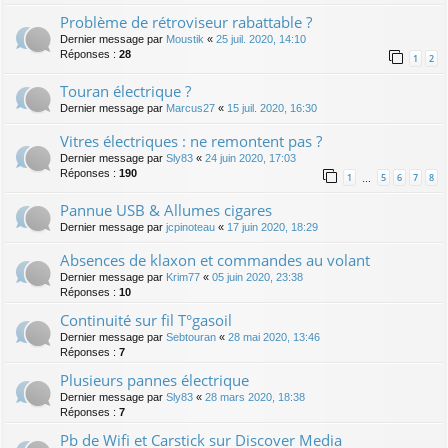
Problème de rétroviseur rabattable ?
Dernier message par
Moustik
«
25 juil. 2020, 14:10
Réponses :
28
1
2
Touran électrique ?
Dernier message par
Marcus27
«
15 juil. 2020, 16:30
Vitres électriques : ne remontent pas ?
Dernier message par
Sly83
«
24 juin 2020, 17:03
Réponses :
190
1
5
6
7
8
…
Pannue USB & Allumes cigares
Dernier message par
jcpinoteau
«
17 juin 2020, 18:29
Absences de klaxon et commandes au volant
Dernier message par
Krim77
«
05 juin 2020, 23:38
Réponses :
10
Continuité sur fil T°gasoil
Dernier message par
Sebtouran
«
28 mai 2020, 13:46
Réponses :
7
Plusieurs pannes électrique
Dernier message par
Sly83
«
28 mars 2020, 18:38
Réponses :
7
Pb de Wifi et Carstick sur Discover Media