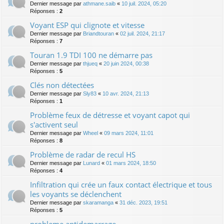
Dernier message par
athmane.saib
«
10 juil. 2024, 05:20
Réponses :
2
Voyant ESP qui clignote et vitesse
Dernier message par
Briandtouran
«
02 juil. 2024, 21:17
Réponses :
7
Touran 1.9 TDI 100 ne démarre pas
Dernier message par
thjueq
«
20 juin 2024, 00:38
Réponses :
5
Clés non détectées
Dernier message par
Sly83
«
10 avr. 2024, 21:13
Réponses :
1
Problème feux de détresse et voyant capot qui
s'activent seul
Dernier message par
Wheel
«
09 mars 2024, 11:01
Réponses :
8
Problème de radar de recul HS
Dernier message par
Lunard
«
01 mars 2024, 18:50
Réponses :
4
Infiltration qui crée un faux contact électrique et tous
les voyants se déclenchent
Dernier message par
skaramanga
«
31 déc. 2023, 19:51
Réponses :
5
probleme antidemarrage