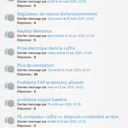
Dernier message par
jrm26
«
20 août 2025, 12:33
Réponses :
5
Régulateur de vitesse disfonctionnement
Dernier message par
Youssaann
«
05 août 2025, 16:02
Réponses :
4
Keyless détecteux
Dernier message par
gnanvofredy
«
18 juil. 2025, 21:40
Réponses :
5
Prise électrique dans le coffre
Dernier message par
supercook
«
14 juil. 2025, 14:48
Réponses :
5
Plus de ventilation
Dernier message par
Touran3D
«
14 juil. 2025, 01:41
Réponses :
24
Problème FAP et témoins allumés
Dernier message par
wary
«
12 juil. 2025, 19:22
Réponses :
2
probleme voyant batterie
Dernier message par
Ttr
«
09 juin 2025, 20:35
Réponses :
5
Pb contacteur coffre vs ampoule croisement arrière
Dernier message par
dodiflo
«
02 juin 2025, 12:16
Réponses :
2