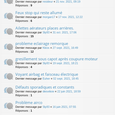
Dernier message par
resideur
«
21 nov. 2021, 09:19
Réponses :
9
Feux stop qui reste allumé
Dernier message par
morgan17
«
17 nov. 2021, 12:22
Réponses :
6
Ailettes aérateurs places arrières.
Dernier message par
Sly83
«
31 oct. 2021, 17:06
Réponses :
15
probleme eclairage remorque
Dernier message par
Kleos
«
27 sept. 2021, 16:49
Réponses :
12
gresillement sous capot après coupure moteur
Dernier message par
Sly83
«
19 sept. 2021, 18:21
Réponses :
4
Voyant airbag et faisceau électrique
Dernier message par
Euher
«
02 sept. 2021, 18:45
Défauts sporadiques et constants
Dernier message par
dieseliste
«
22 juin 2021, 18:59
Réponses :
1
Problème airco
Dernier message par
Sly83
«
16 juin 2021, 07:55
Réponses :
1