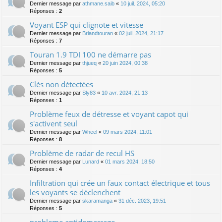
Dernier message par
athmane.saib
«
10 juil. 2024, 05:20
Réponses :
2
Voyant ESP qui clignote et vitesse
Dernier message par
Briandtouran
«
02 juil. 2024, 21:17
Réponses :
7
Touran 1.9 TDI 100 ne démarre pas
Dernier message par
thjueq
«
20 juin 2024, 00:38
Réponses :
5
Clés non détectées
Dernier message par
Sly83
«
10 avr. 2024, 21:13
Réponses :
1
Problème feux de détresse et voyant capot qui
s'activent seul
Dernier message par
Wheel
«
09 mars 2024, 11:01
Réponses :
8
Problème de radar de recul HS
Dernier message par
Lunard
«
01 mars 2024, 18:50
Réponses :
4
Infiltration qui crée un faux contact électrique et tous
les voyants se déclenchent
Dernier message par
skaramanga
«
31 déc. 2023, 19:51
Réponses :
5
probleme antidemarrage