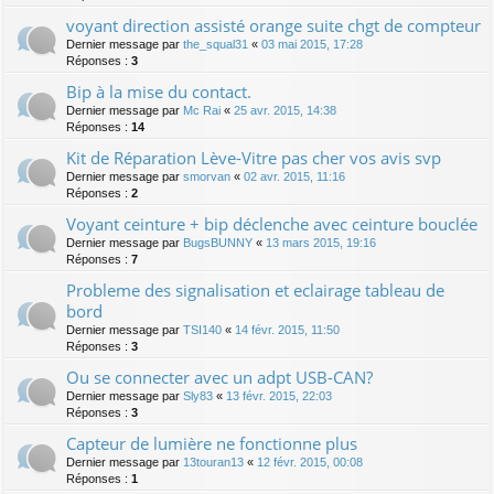
voyant direction assisté orange suite chgt de compteur
Dernier message par
the_squal31
«
03 mai 2015, 17:28
Réponses :
3
Bip à la mise du contact.
Dernier message par
Mc Rai
«
25 avr. 2015, 14:38
Réponses :
14
Kit de Réparation Lève-Vitre pas cher vos avis svp
Dernier message par
smorvan
«
02 avr. 2015, 11:16
Réponses :
2
Voyant ceinture + bip déclenche avec ceinture bouclée
Dernier message par
BugsBUNNY
«
13 mars 2015, 19:16
Réponses :
7
Probleme des signalisation et eclairage tableau de
bord
Dernier message par
TSI140
«
14 févr. 2015, 11:50
Réponses :
3
Ou se connecter avec un adpt USB-CAN?
Dernier message par
Sly83
«
13 févr. 2015, 22:03
Réponses :
3
Capteur de lumière ne fonctionne plus
Dernier message par
13touran13
«
12 févr. 2015, 00:08
Réponses :
1