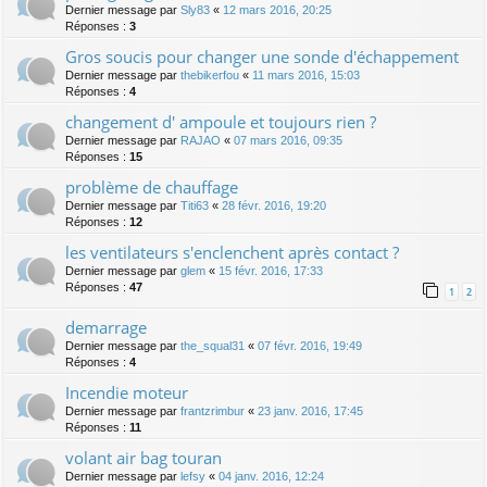
Dernier message par
Sly83
«
12 mars 2016, 20:25
Réponses :
3
Gros soucis pour changer une sonde d'échappement
Dernier message par
thebikerfou
«
11 mars 2016, 15:03
Réponses :
4
changement d' ampoule et toujours rien ?
Dernier message par
RAJAO
«
07 mars 2016, 09:35
Réponses :
15
problème de chauffage
Dernier message par
Titi63
«
28 févr. 2016, 19:20
Réponses :
12
les ventilateurs s'enclenchent après contact ?
Dernier message par
glem
«
15 févr. 2016, 17:33
Réponses :
47
1
2
demarrage
Dernier message par
the_squal31
«
07 févr. 2016, 19:49
Réponses :
4
Incendie moteur
Dernier message par
frantzrimbur
«
23 janv. 2016, 17:45
Réponses :
11
volant air bag touran
Dernier message par
lefsy
«
04 janv. 2016, 12:24