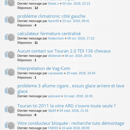
Dernier message par
Denis.s
«
02 nov. 2018, 22:13
Réponses :
12
problème climatronic côté gauche
Dernier message par
fazer83
«
23 oct. 2018, 08:41
Réponses :
4
calculateur fermeture centralisé
Dernier message par
fredischum
«
09 oct. 2018, 17:22
Réponses :
11
Aucun contact sur Touran 2.0 TDI 136 chevaux
Dernier message par
Arklenski
«
08 oct. 2018, 20:01
Réponses :
1
Interpretation de Vag-Com
Dernier message par
cacaouete
«
29 sept. 2018, 16:44
Réponses :
1
probleme 3 allume cigare , essuis glace arriere et lave
glace
Dernier message par
poissard
«
14 sept. 2018, 16:35
Touran tsi 2011 la vitre ARG s'ouvre toute seule ?
Dernier message par
Sly83
«
04 sept. 2018, 21:18
Réponses :
8
Vitre conducteur bloquée : recherche tuto démontage
Dernier message par
FM333
«
19 août 2018, 08:09