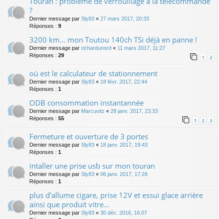
Touran : problème de verrouillage à la télécommande
?
Dernier message par
Sly83
«
27 mars 2017, 20:33
Réponses :
9
3200 km... mon Toutou 140ch TSi déjà en panne !
Dernier message par
richardunord
«
11 mars 2017, 11:27
Réponses :
29
1
2
où est le calculateur de stationnement
Dernier message par
Sly83
«
18 févr. 2017, 22:44
Réponses :
1
ODB consommation instantannée
Dernier message par
Marcuvitz
«
28 janv. 2017, 23:33
Réponses :
55
1
2
3
Fermeture et ouverture de 3 portes
Dernier message par
Sly83
«
18 janv. 2017, 19:43
Réponses :
1
intaller une prise usb sur mon touran
Dernier message par
Sly83
«
06 janv. 2017, 17:26
Réponses :
1
plus d'allume cigare, prise 12V et essui glace arrière
ainsi que produit vitre...
Dernier message par
Sly83
«
30 déc. 2016, 16:07