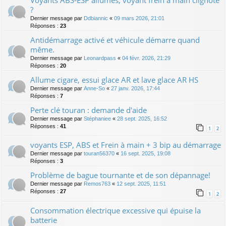
Voyants ABS-ESP allumés, voyant frein à main clignote
?
Dernier message par
Ddbiannic
«
09 mars 2026, 21:01
Réponses :
23
Antidémarrage activé et véhicule démarre quand
même.
Dernier message par
Leonardpass
«
04 févr. 2026, 21:29
Réponses :
20
Allume cigare, essui glace AR et lave glace AR HS
Dernier message par
Anne-So
«
27 janv. 2026, 17:44
Réponses :
7
Perte clé touran : demande d'aide
Dernier message par
Stéphaniee
«
28 sept. 2025, 16:52
Réponses :
41
1
2
voyants ESP, ABS et Frein à main + 3 bip au démarrage
Dernier message par
touran56370
«
16 sept. 2025, 19:08
Réponses :
3
Problème de bague tournante et de son dépannage!
Dernier message par
Remos763
«
12 sept. 2025, 11:51
Réponses :
27
1
2
Consommation électrique excessive qui épuise la
batterie