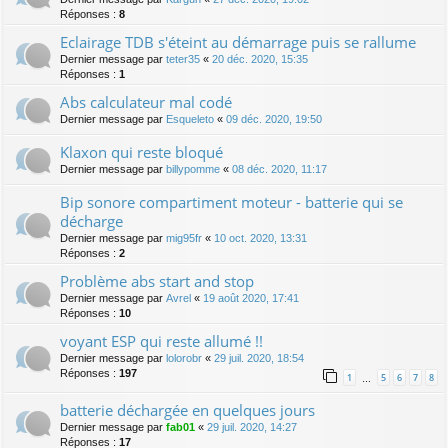
Réponses :
8
Eclairage TDB s'éteint au démarrage puis se rallume
Dernier message par
teter35
«
20 déc. 2020, 15:35
Réponses :
1
Abs calculateur mal codé
Dernier message par
Esqueleto
«
09 déc. 2020, 19:50
Klaxon qui reste bloqué
Dernier message par
billypomme
«
08 déc. 2020, 11:17
Bip sonore compartiment moteur - batterie qui se
décharge
Dernier message par
mig95fr
«
10 oct. 2020, 13:31
Réponses :
2
Problème abs start and stop
Dernier message par
Avrel
«
19 août 2020, 17:41
Réponses :
10
voyant ESP qui reste allumé !!
Dernier message par
lolorobr
«
29 juil. 2020, 18:54
Réponses :
197
1
5
6
7
8
…
batterie déchargée en quelques jours
Dernier message par
fab01
«
29 juil. 2020, 14:27
Réponses :
17