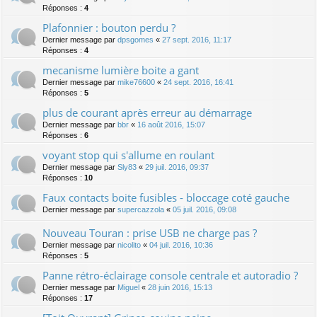
Réponses :
4
Plafonnier : bouton perdu ?
Dernier message par
dpsgomes
«
27 sept. 2016, 11:17
Réponses :
4
mecanisme lumière boite a gant
Dernier message par
mike76600
«
24 sept. 2016, 16:41
Réponses :
5
plus de courant après erreur au démarrage
Dernier message par
bbr
«
16 août 2016, 15:07
Réponses :
6
voyant stop qui s'allume en roulant
Dernier message par
Sly83
«
29 juil. 2016, 09:37
Réponses :
10
Faux contacts boite fusibles - bloccage coté gauche
Dernier message par
supercazzola
«
05 juil. 2016, 09:08
Nouveau Touran : prise USB ne charge pas ?
Dernier message par
nicolito
«
04 juil. 2016, 10:36
Réponses :
5
Panne rétro-éclairage console centrale et autoradio ?
Dernier message par
Miguel
«
28 juin 2016, 15:13
Réponses :
17