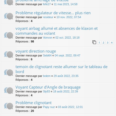
Dernier message par
fefe27
«
11 mai 2023, 14:58
Problème régulateur de vitesse… plus rien
Dernier message par
resideur
«
10 nov. 2022, 07:54
Réponses :
4
voyant airbag allumé et absences de klaxon et
commandes au volant
Dernier message par
Vonvon
«
02 oct. 2022, 18:18
Réponses :
98
1
2
3
4
voyant direction rouge
Dernier message par
Sebi64
«
04 sept. 2022, 09:47
Réponses :
6
temoin de clignotant reste allumer sur le tableau de
bord
Dernier message par
bolem
«
29 août 2022, 23:35
Réponses :
4
Voyant Capteur d'Angle de braquage
Dernier message par
Sly83
«
18 août 2022, 22:39
Réponses :
4
Problème clignotant
Dernier message par
Papy suz
«
03 août 2022, 12:01
Réponses :
20