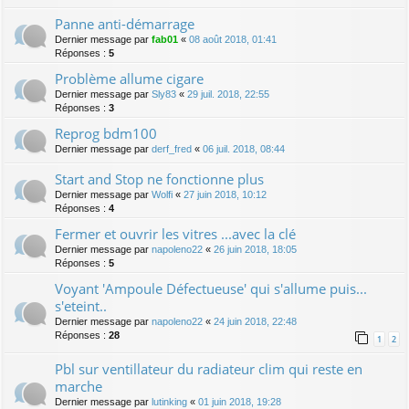
Panne anti-démarrage
Dernier message par
fab01
«
08 août 2018, 01:41
Réponses :
5
Problème allume cigare
Dernier message par
Sly83
«
29 juil. 2018, 22:55
Réponses :
3
Reprog bdm100
Dernier message par
derf_fred
«
06 juil. 2018, 08:44
Start and Stop ne fonctionne plus
Dernier message par
Wolfi
«
27 juin 2018, 10:12
Réponses :
4
Fermer et ouvrir les vitres ...avec la clé
Dernier message par
napoleno22
«
26 juin 2018, 18:05
Réponses :
5
Voyant 'Ampoule Défectueuse' qui s'allume puis...
s'eteint..
Dernier message par
napoleno22
«
24 juin 2018, 22:48
Réponses :
28
1
2
Pbl sur ventillateur du radiateur clim qui reste en
marche
Dernier message par
lutinking
«
01 juin 2018, 19:28