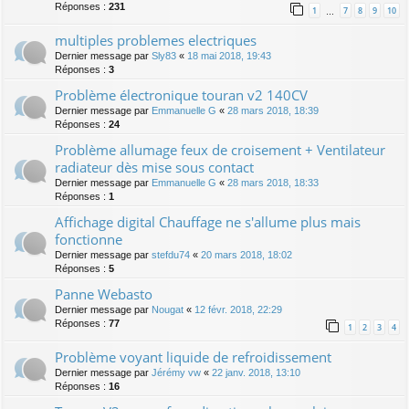
Réponses :
231
1
7
8
9
10
…
multiples problemes electriques
Dernier message par
Sly83
«
18 mai 2018, 19:43
Réponses :
3
Problème électronique touran v2 140CV
Dernier message par
Emmanuelle G
«
28 mars 2018, 18:39
Réponses :
24
Problème allumage feux de croisement + Ventilateur
radiateur dès mise sous contact
Dernier message par
Emmanuelle G
«
28 mars 2018, 18:33
Réponses :
1
Affichage digital Chauffage ne s'allume plus mais
fonctionne
Dernier message par
stefdu74
«
20 mars 2018, 18:02
Réponses :
5
Panne Webasto
Dernier message par
Nougat
«
12 févr. 2018, 22:29
Réponses :
77
1
2
3
4
Problème voyant liquide de refroidissement
Dernier message par
Jérémy vw
«
22 janv. 2018, 13:10
Réponses :
16