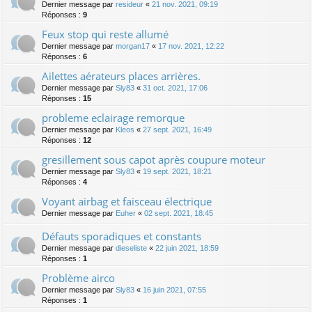
Dernier message par
resideur
«
21 nov. 2021, 09:19
Réponses :
9
Feux stop qui reste allumé
Dernier message par
morgan17
«
17 nov. 2021, 12:22
Réponses :
6
Ailettes aérateurs places arrières.
Dernier message par
Sly83
«
31 oct. 2021, 17:06
Réponses :
15
probleme eclairage remorque
Dernier message par
Kleos
«
27 sept. 2021, 16:49
Réponses :
12
gresillement sous capot après coupure moteur
Dernier message par
Sly83
«
19 sept. 2021, 18:21
Réponses :
4
Voyant airbag et faisceau électrique
Dernier message par
Euher
«
02 sept. 2021, 18:45
Défauts sporadiques et constants
Dernier message par
dieseliste
«
22 juin 2021, 18:59
Réponses :
1
Problème airco
Dernier message par
Sly83
«
16 juin 2021, 07:55
Réponses :
1