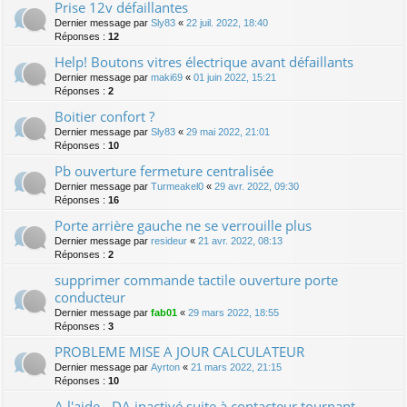
Prise 12v défaillantes
Dernier message par
Sly83
«
22 juil. 2022, 18:40
Réponses :
12
Help! Boutons vitres électrique avant défaillants
Dernier message par
maki69
«
01 juin 2022, 15:21
Réponses :
2
Boitier confort ?
Dernier message par
Sly83
«
29 mai 2022, 21:01
Réponses :
10
Pb ouverture fermeture centralisée
Dernier message par
Turmeakel0
«
29 avr. 2022, 09:30
Réponses :
16
Porte arrière gauche ne se verrouille plus
Dernier message par
resideur
«
21 avr. 2022, 08:13
Réponses :
2
supprimer commande tactile ouverture porte
conducteur
Dernier message par
fab01
«
29 mars 2022, 18:55
Réponses :
3
PROBLEME MISE A JOUR CALCULATEUR
Dernier message par
Ayrton
«
21 mars 2022, 21:15
Réponses :
10
A l'aide - DA inactivé suite à contacteur tournant -