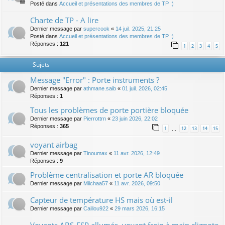
Posté dans
Accueil et présentations des membres de TP :)
Charte de TP - A lire
Dernier message par
supercook
«
14 juil. 2025, 21:25
Posté dans
Accueil et présentations des membres de TP :)
Réponses :
121
1
2
3
4
5
Sujets
Message "Error" : Porte instruments ?
Dernier message par
athmane.saib
«
01 juil. 2026, 02:45
Réponses :
1
Tous les problèmes de porte portière bloquée
Dernier message par
Pierrottrn
«
23 juin 2026, 22:02
Réponses :
365
1
12
13
14
15
…
voyant airbag
Dernier message par
Tinoumax
«
11 avr. 2026, 12:49
Réponses :
9
Problème centralisation et porte AR bloquée
Dernier message par
Miichaa57
«
11 avr. 2026, 09:50
Capteur de température HS mais où est-il
Dernier message par
Caillou922
«
29 mars 2026, 16:15