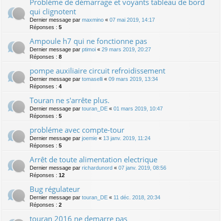
Problème de démarrage et voyants tableau de bord
qui clignotent
Dernier message par
maxmino
«
07 mai 2019, 14:17
Réponses :
5
Ampoule h7 qui ne fonctionne pas
Dernier message par
ptimoi
«
29 mars 2019, 20:27
Réponses :
8
pompe auxiliaire circuit refroidissement
Dernier message par
tomaselli
«
09 mars 2019, 13:34
Réponses :
4
Touran ne s'arrête plus.
Dernier message par
touran_DE
«
01 mars 2019, 10:47
Réponses :
5
probléme avec compte-tour
Dernier message par
joemie
«
13 janv. 2019, 11:24
Réponses :
5
Arrêt de toute alimentation electrique
Dernier message par
richardunord
«
07 janv. 2019, 08:56
Réponses :
12
Bug régulateur
Dernier message par
touran_DE
«
11 déc. 2018, 20:34
Réponses :
2
touran 2016 ne demarre pas