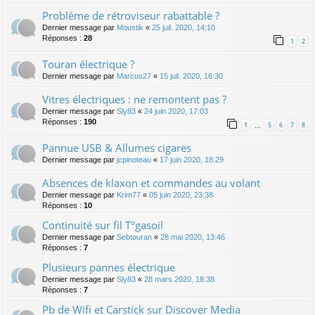
Problème de rétroviseur rabattable ?
Dernier message par
Moustik
«
25 juil. 2020, 14:10
Réponses :
28
1
2
Touran électrique ?
Dernier message par
Marcus27
«
15 juil. 2020, 16:30
Vitres électriques : ne remontent pas ?
Dernier message par
Sly83
«
24 juin 2020, 17:03
Réponses :
190
1
5
6
7
8
…
Pannue USB & Allumes cigares
Dernier message par
jcpinoteau
«
17 juin 2020, 18:29
Absences de klaxon et commandes au volant
Dernier message par
Krim77
«
05 juin 2020, 23:38
Réponses :
10
Continuité sur fil T°gasoil
Dernier message par
Sebtouran
«
28 mai 2020, 13:46
Réponses :
7
Plusieurs pannes électrique
Dernier message par
Sly83
«
28 mars 2020, 18:38
Réponses :
7
Pb de Wifi et Carstick sur Discover Media