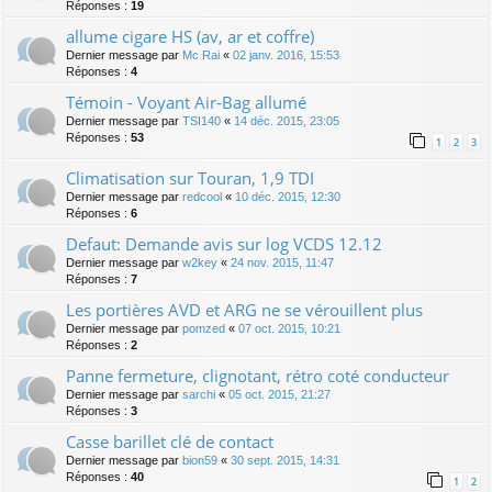
Réponses :
19
allume cigare HS (av, ar et coffre)
Dernier message par
Mc Rai
«
02 janv. 2016, 15:53
Réponses :
4
Témoin - Voyant Air-Bag allumé
Dernier message par
TSI140
«
14 déc. 2015, 23:05
Réponses :
53
1
2
3
Climatisation sur Touran, 1,9 TDI
Dernier message par
redcool
«
10 déc. 2015, 12:30
Réponses :
6
Defaut: Demande avis sur log VCDS 12.12
Dernier message par
w2key
«
24 nov. 2015, 11:47
Réponses :
7
Les portières AVD et ARG ne se vérouillent plus
Dernier message par
pomzed
«
07 oct. 2015, 10:21
Réponses :
2
Panne fermeture, clignotant, rétro coté conducteur
Dernier message par
sarchi
«
05 oct. 2015, 21:27
Réponses :
3
Casse barillet clé de contact
Dernier message par
bion59
«
30 sept. 2015, 14:31
Réponses :
40
1
2