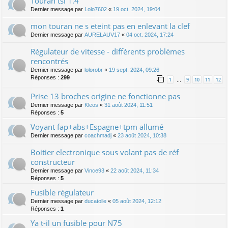
Touran tsi 1.4
Dernier message par
Lolo7602
«
19 oct. 2024, 19:04
mon touran ne s eteint pas en enlevant la clef
Dernier message par
AURELAUV17
«
04 oct. 2024, 17:24
Régulateur de vitesse - différents problèmes
rencontrés
Dernier message par
lolorobr
«
19 sept. 2024, 09:26
Réponses :
299
1
9
10
11
12
…
Prise 13 broches origine ne fonctionne pas
Dernier message par
Kleos
«
31 août 2024, 11:51
Réponses :
5
Voyant fap+abs+Espagne+tpm allumé
Dernier message par
coachmadj
«
23 août 2024, 10:38
Boitier electronique sous volant pas de réf
constructeur
Dernier message par
Vince93
«
22 août 2024, 11:34
Réponses :
5
Fusible régulateur
Dernier message par
ducatolle
«
05 août 2024, 12:12
Réponses :
1
Ya t-il un fusible pour N75