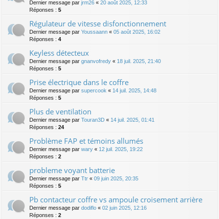
Dernier message par
jrm26
«
20 août 2025, 12:33
Réponses :
5
Régulateur de vitesse disfonctionnement
Dernier message par
Youssaann
«
05 août 2025, 16:02
Réponses :
4
Keyless détecteux
Dernier message par
gnanvofredy
«
18 juil. 2025, 21:40
Réponses :
5
Prise électrique dans le coffre
Dernier message par
supercook
«
14 juil. 2025, 14:48
Réponses :
5
Plus de ventilation
Dernier message par
Touran3D
«
14 juil. 2025, 01:41
Réponses :
24
Problème FAP et témoins allumés
Dernier message par
wary
«
12 juil. 2025, 19:22
Réponses :
2
probleme voyant batterie
Dernier message par
Ttr
«
09 juin 2025, 20:35
Réponses :
5
Pb contacteur coffre vs ampoule croisement arrière
Dernier message par
dodiflo
«
02 juin 2025, 12:16
Réponses :
2