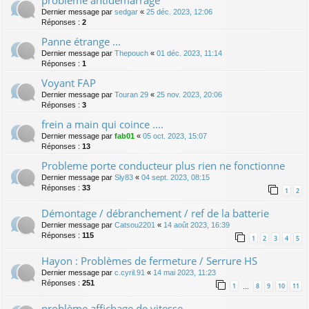
Dernier message par
sedgar
«
25 déc. 2023, 12:06
Réponses :
2
Panne étrange ...
Dernier message par
Thepouch
«
01 déc. 2023, 11:14
Réponses :
1
Voyant FAP
Dernier message par
Touran 29
«
25 nov. 2023, 20:06
Réponses :
3
frein a main qui coince ....
Dernier message par
fab01
«
05 oct. 2023, 15:07
Réponses :
13
Probleme porte conducteur plus rien ne fonctionne
Dernier message par
Sly83
«
04 sept. 2023, 08:15
Réponses :
33
1
2
Démontage / débranchement / ref de la batterie
Dernier message par
Catsou2201
«
14 août 2023, 16:39
Réponses :
115
1
2
3
4
5
Hayon : Problèmes de fermeture / Serrure HS
Dernier message par
c.cyril.91
«
14 mai 2023, 11:23
Réponses :
251
1
8
9
10
11
…
problème affichage de vitesse