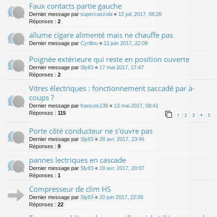
Faux contacts partie gauche
Dernier message par
supercazzola
«
12 juil. 2017, 08:26
Réponses :
2
allume cigare alimenté mais ne chauffe pas
Dernier message par
Cyrillou
«
12 juin 2017, 22:09
Poignée extérieure qui reste en position ouverte
Dernier message par
Sly83
«
17 mai 2017, 17:47
Réponses :
2
Vitres électriques : fonctionnement saccadé par à-
coups ?
Dernier message par
francois138
«
13 mai 2017, 08:41
Réponses :
115
1
2
3
4
5
Porte côté conducteur ne s'ouvre pas
Dernier message par
Sly83
«
28 avr. 2017, 23:46
Réponses :
9
pannes lectriques en cascade
Dernier message par
Sly83
«
19 avr. 2017, 20:07
Réponses :
1
Compresseur de clim HS
Dernier message par
Sly83
«
20 juin 2017, 22:05
Réponses :
22