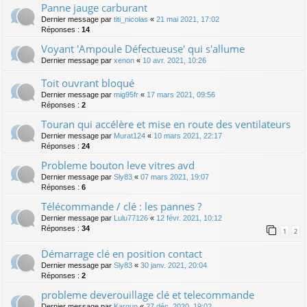
Panne jauge carburant
Dernier message par
titi_nicolas
«
21 mai 2021, 17:02
Réponses :
14
Voyant 'Ampoule Défectueuse' qui s'allume
Dernier message par
xenon
«
10 avr. 2021, 10:26
Toit ouvrant bloqué
Dernier message par
mig95fr
«
17 mars 2021, 09:56
Réponses :
2
Touran qui accélère et mise en route des ventilateurs
Dernier message par
Murat124
«
10 mars 2021, 22:17
Réponses :
24
Probleme bouton leve vitres avd
Dernier message par
Sly83
«
07 mars 2021, 19:07
Réponses :
6
Télécommande / clé : les pannes ?
Dernier message par
Lulu77126
«
12 févr. 2021, 10:12
Réponses :
34
1
2
Démarrage clé en position contact
Dernier message par
Sly83
«
30 janv. 2021, 20:04
Réponses :
2
probleme deverouillage clé et telecommande
Dernier message par
Kargun
«
27 déc. 2020, 19:02