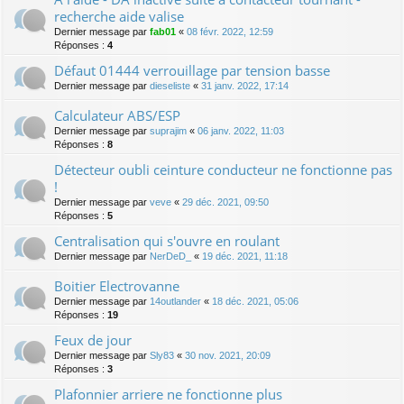
recherche aide valise
Dernier message par
fab01
«
08 févr. 2022, 12:59
Réponses :
4
Défaut 01444 verrouillage par tension basse
Dernier message par
dieseliste
«
31 janv. 2022, 17:14
Calculateur ABS/ESP
Dernier message par
suprajim
«
06 janv. 2022, 11:03
Réponses :
8
Détecteur oubli ceinture conducteur ne fonctionne pas
!
Dernier message par
veve
«
29 déc. 2021, 09:50
Réponses :
5
Centralisation qui s'ouvre en roulant
Dernier message par
NerDeD_
«
19 déc. 2021, 11:18
Boitier Electrovanne
Dernier message par
14outlander
«
18 déc. 2021, 05:06
Réponses :
19
Feux de jour
Dernier message par
Sly83
«
30 nov. 2021, 20:09
Réponses :
3
Plafonnier arriere ne fonctionne plus