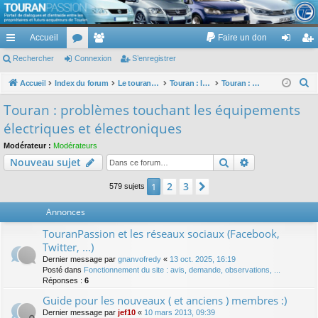
TouranPassion
Accueil
Faire un don
Le forum des propriétaires ou futurs acquéreurs du Volkswagen Touran
cc
Rechercher
or
Connexion
e
S’enregistrer
on
’e
ès
u
m
ne
nr
R
Accueil
Index du forum
Le touran dans ses versions I (V1 V2 V3) et II ...
Touran : les équipements électriques et électroniques
Touran : problèmes touchant les équipements électriques et électroniques
e
ra
m
br
xi
eg
Touran : problèmes touchant les équipements
c
pi
s
es
on
ist
électriques et électroniques
h
de
re
e
Modérateur :
Modérateurs
Rechercher
Recherche av
Nouveau sujet
r
r
c
2
3
1
Suivante
579 sujets
h
e
Annonces
r
TouranPassion et les réseaux sociaux (Facebook,
Twitter, ...)
Dernier message par
gnanvofredy
«
13 oct. 2025, 16:19
Posté dans
Fonctionnement du site : avis, demande, observations, ...
Réponses :
6
Guide pour les nouveaux ( et anciens ) membres :)
Dernier message par
jef10
«
10 mars 2013, 09:39