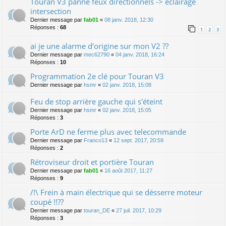
Touran V3 panne feux directionnels -> eclairage
intersection
Dernier message par
fab01
«
08 janv. 2018, 12:30
Réponses :
68
1
2
3
ai je une alarme d'origine sur mon V2 ??
Dernier message par
mec62790
«
04 janv. 2018, 16:24
Réponses :
10
Programmation 2e clé pour Touran V3
Dernier message par
hsmr
«
02 janv. 2018, 15:08
Feu de stop arrière gauche qui s'éteint
Dernier message par
hsmr
«
02 janv. 2018, 15:05
Réponses :
3
Porte ArD ne ferme plus avec telecommande
Dernier message par
Franco13
«
12 sept. 2017, 20:59
Réponses :
2
Rétroviseur droit et portière Touran
Dernier message par
fab01
«
16 août 2017, 11:27
Réponses :
9
/!\ Frein à main électrique qui se désserre moteur
coupé !!??
Dernier message par
touran_DE
«
27 juil. 2017, 10:29
Réponses :
3