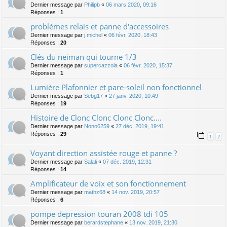
Dernier message par
Philipb
«
06 mars 2020, 09:16
Réponses :
1
problèmes relais et panne d'accessoires
Dernier message par
j.michel
«
06 févr. 2020, 18:43
Réponses :
20
Clés du neiman qui tourne 1/3
Dernier message par
supercazzola
«
06 févr. 2020, 15:37
Réponses :
1
Lumière Plafonnier et pare-soleil non fonctionnel
Dernier message par
Sebg17
«
27 janv. 2020, 10:49
Réponses :
19
Histoire de Clonc Clonc Clonc Clonc....
Dernier message par
Nono6259
«
27 déc. 2019, 19:41
Réponses :
29
1
2
Voyant direction assistée rouge et panne ?
Dernier message par
Salali
«
07 déc. 2019, 12:31
Réponses :
14
Amplificateur de voix et son fonctionnement
Dernier message par
mathz68
«
14 nov. 2019, 20:57
Réponses :
6
pompe depression touran 2008 tdi 105
Dernier message par
berardstephane
«
13 nov. 2019, 21:30