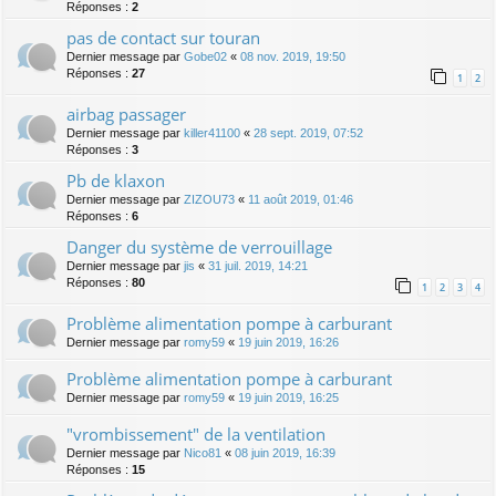
Réponses :
2
pas de contact sur touran
Dernier message par
Gobe02
«
08 nov. 2019, 19:50
Réponses :
27
1
2
airbag passager
Dernier message par
killer41100
«
28 sept. 2019, 07:52
Réponses :
3
Pb de klaxon
Dernier message par
ZIZOU73
«
11 août 2019, 01:46
Réponses :
6
Danger du système de verrouillage
Dernier message par
jis
«
31 juil. 2019, 14:21
Réponses :
80
1
2
3
4
Problème alimentation pompe à carburant
Dernier message par
romy59
«
19 juin 2019, 16:26
Problème alimentation pompe à carburant
Dernier message par
romy59
«
19 juin 2019, 16:25
"vrombissement" de la ventilation
Dernier message par
Nico81
«
08 juin 2019, 16:39
Réponses :
15