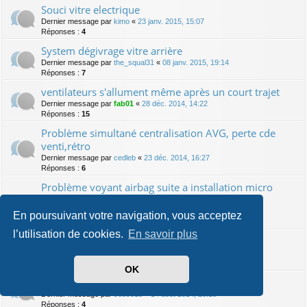
Souci vitre electrique
Dernier message par
kimo
«
23 janv. 2015, 15:07
Réponses :
4
System dégivrage vitre arrière
Dernier message par
the_squal31
«
08 janv. 2015, 19:14
Réponses :
7
ventilateurs s'allument même après un court trajet
Dernier message par
fab01
«
28 déc. 2014, 14:22
Réponses :
15
Problème simultané centralisation AVG, perte cde
venti,rétro
Dernier message par
cedleb
«
23 déc. 2014, 16:27
Réponses :
6
Problème voyant airbag suite a installation micro
rns315
Dernier message par
Legremlins_Keitaro
«
15 nov. 2014, 21:47
En poursuivant votre navigation, vous acceptez
Réponses :
2
l’utilisation de cookies.
En savoir plus
pb de radar de recul
Dernier message par
micka23220
«
13 sept. 2014, 21:43
Réponses :
4
OK
mon toutou ne demarre plus
Dernier message par
seb9519
«
14 août 2014, 20:18
Réponses :
4