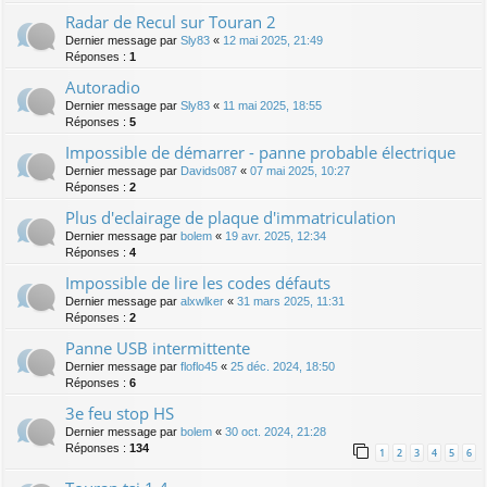
Radar de Recul sur Touran 2
Dernier message par
Sly83
«
12 mai 2025, 21:49
Réponses :
1
Autoradio
Dernier message par
Sly83
«
11 mai 2025, 18:55
Réponses :
5
Impossible de démarrer - panne probable électrique
Dernier message par
Davids087
«
07 mai 2025, 10:27
Réponses :
2
Plus d'eclairage de plaque d'immatriculation
Dernier message par
bolem
«
19 avr. 2025, 12:34
Réponses :
4
Impossible de lire les codes défauts
Dernier message par
alxwlker
«
31 mars 2025, 11:31
Réponses :
2
Panne USB intermittente
Dernier message par
floflo45
«
25 déc. 2024, 18:50
Réponses :
6
3e feu stop HS
Dernier message par
bolem
«
30 oct. 2024, 21:28
Réponses :
134
1
2
3
4
5
6