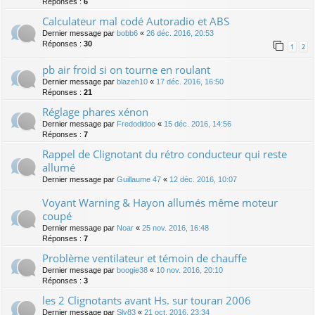
Réponses :
6
Calculateur mal codé Autoradio et ABS
Dernier message par
bobb6
«
26 déc. 2016, 20:53
Réponses :
30
1
2
pb air froid si on tourne en roulant
Dernier message par
blazeh10
«
17 déc. 2016, 16:50
Réponses :
21
Réglage phares xénon
Dernier message par
Fredodidoo
«
15 déc. 2016, 14:56
Réponses :
7
Rappel de Clignotant du rétro conducteur qui reste
allumé
Dernier message par
Guillaume 47
«
12 déc. 2016, 10:07
Voyant Warning & Hayon allumés même moteur
coupé
Dernier message par
Noar
«
25 nov. 2016, 16:48
Réponses :
7
Problème ventilateur et témoin de chauffe
Dernier message par
boogie38
«
10 nov. 2016, 20:10
Réponses :
3
les 2 Clignotants avant Hs. sur touran 2006
Dernier message par
Sly83
«
21 oct. 2016, 23:34