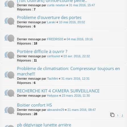
[Toit Ouvrant] Grince-couine peine..
Dernier message par
curtis newton
«
31 mai 2016, 15:47
Réponses :
7
Probleme d'ouverture des portes
Dernier message par
Laraki
«
10 mai 2016, 20:02
Réponses :
6
Dernier message par
FREDRS33
«
04 mai 2016, 19:16
Réponses :
18
Portière difficile à ouvrir ?
Dernier message par
cerfounet
«
03 avr. 2016, 22:32
Réponses :
11
Problème de climatisation: Compresseur toujours en
marche!!!
Dernier message par
Tachfint
«
31 mars 2016, 12:31
Réponses :
6
RECHERCHE KIT 4 CAMERA SURVEILLANCE
Dernier message par
Helypse
«
23 mars 2016, 11:30
Boitier confort HS
Dernier message par
alexandre29
«
21 mars 2016, 08:47
Réponses :
28
1
2
pb dégivrage lunette arrière