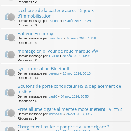
Réponses :
2
Décharge de la batterie après 15 jours
d'immobilisation
Dernier message par
Pancho
«
18 août 2015, 14:34
Réponses :
8
Batterie Economy
Dernier message par
breizhland
«
16 mars 2015, 18:38
Réponses :
4
montage enjoliveur de roue marque VW
Dernier message par
TSI140
«
20 déc. 2014, 13:03
Réponses :
2
synchronisation Bluetooth
Dernier message par
berenty
«
18 nov. 2014, 06:13
Réponses :
19
Boutons de porte conducteur HS & déplacement de
fusible
Dernier message par
bap95
«
04 nov. 2014, 20:55
Réponses :
1
Prise allume cigare alimentée moteur éteint : V1#V2
Dernier message par
lorenzo31
«
24 oct. 2013, 13:50
Réponses :
9
Chargement batterie par prise allume cigare ?