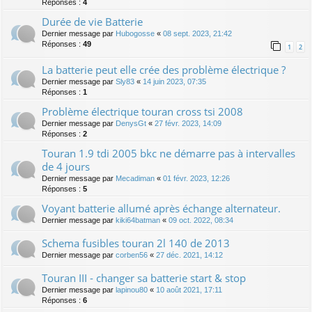
Réponses :
4
Durée de vie Batterie
Dernier message par
Hubogosse
«
08 sept. 2023, 21:42
Réponses :
49
1
2
La batterie peut elle crée des problème électrique ?
Dernier message par
Sly83
«
14 juin 2023, 07:35
Réponses :
1
Problème électrique touran cross tsi 2008
Dernier message par
DenysGt
«
27 févr. 2023, 14:09
Réponses :
2
Touran 1.9 tdi 2005 bkc ne démarre pas à intervalles
de 4 jours
Dernier message par
Mecadiman
«
01 févr. 2023, 12:26
Réponses :
5
Voyant batterie allumé après échange alternateur.
Dernier message par
kiki64batman
«
09 oct. 2022, 08:34
Schema fusibles touran 2l 140 de 2013
Dernier message par
corben56
«
27 déc. 2021, 14:12
Touran III - changer sa batterie start & stop
Dernier message par
lapinou80
«
10 août 2021, 17:11
Réponses :
6