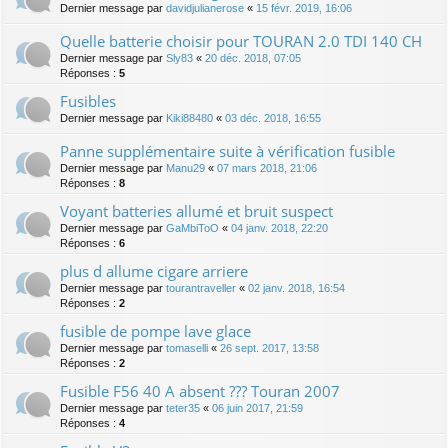
Dernier message par
davidjulianerose
«
15 févr. 2019, 16:06
Quelle batterie choisir pour TOURAN 2.0 TDI 140 CH
Dernier message par
Sly83
«
20 déc. 2018, 07:05
Réponses :
5
Fusibles
Dernier message par
Kiki88480
«
03 déc. 2018, 16:55
Panne supplémentaire suite à vérification fusible
Dernier message par
Manu29
«
07 mars 2018, 21:06
Réponses :
8
Voyant batteries allumé et bruit suspect
Dernier message par
GaMbiToO
«
04 janv. 2018, 22:20
Réponses :
6
plus d allume cigare arriere
Dernier message par
tourantraveller
«
02 janv. 2018, 16:54
Réponses :
2
fusible de pompe lave glace
Dernier message par
tomaselli
«
26 sept. 2017, 13:58
Réponses :
2
Fusible F56 40 A absent ??? Touran 2007
Dernier message par
teter35
«
06 juin 2017, 21:59
Réponses :
4