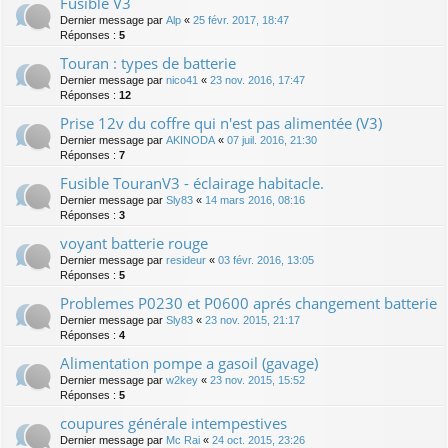
Fusible V3
Dernier message par
Alp
«
25 févr. 2017, 18:47
Réponses :
5
Touran : types de batterie
Dernier message par
nico41
«
23 nov. 2016, 17:47
Réponses :
12
Prise 12v du coffre qui n'est pas alimentée (V3)
Dernier message par
AKINODA
«
07 juil. 2016, 21:30
Réponses :
7
Fusible TouranV3 - éclairage habitacle.
Dernier message par
Sly83
«
14 mars 2016, 08:16
Réponses :
3
voyant batterie rouge
Dernier message par
resideur
«
03 févr. 2016, 13:05
Réponses :
5
Problemes P0230 et P0600 aprés changement batterie
Dernier message par
Sly83
«
23 nov. 2015, 21:17
Réponses :
4
Alimentation pompe a gasoil (gavage)
Dernier message par
w2key
«
23 nov. 2015, 15:52
Réponses :
5
coupures générale intempestives
Dernier message par
Mc Rai
«
24 oct. 2015, 23:26