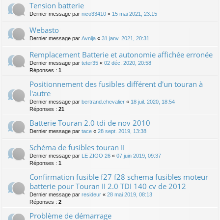
Tension batterie
Dernier message par
nico33410
«
15 mai 2021, 23:15
Webasto
Dernier message par
Avnija
«
31 janv. 2021, 20:31
Remplacement Batterie et autonomie affichée erronée
Dernier message par
teter35
«
02 déc. 2020, 20:58
Réponses :
1
Positionnement des fusibles différent d'un touran à
l'autre
Dernier message par
bertrand.chevalier
«
18 juil. 2020, 18:54
Réponses :
21
Batterie Touran 2.0 tdi de nov 2010
Dernier message par
tace
«
28 sept. 2019, 13:38
Schéma de fusibles touran II
Dernier message par
LE ZIGO 26
«
07 juin 2019, 09:37
Réponses :
1
Confirmation fusible f27 f28 schema fusibles moteur
batterie pour Touran II 2.0 TDI 140 cv de 2012
Dernier message par
resideur
«
28 mai 2019, 08:13
Réponses :
2
Problème de démarrage