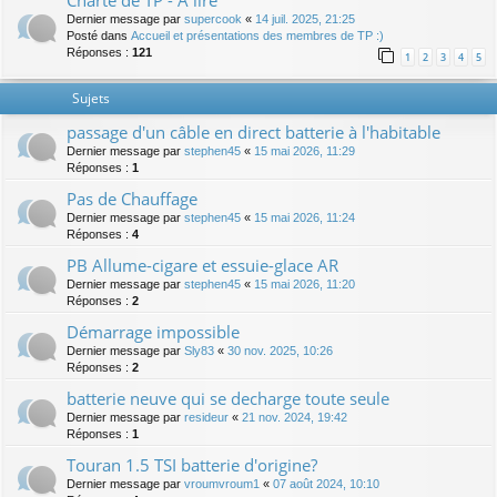
Charte de TP - A lire
Dernier message par
supercook
«
14 juil. 2025, 21:25
Posté dans
Accueil et présentations des membres de TP :)
Réponses :
121
1
2
3
4
5
Sujets
passage d'un câble en direct batterie à l'habitable
Dernier message par
stephen45
«
15 mai 2026, 11:29
Réponses :
1
Pas de Chauffage
Dernier message par
stephen45
«
15 mai 2026, 11:24
Réponses :
4
PB Allume-cigare et essuie-glace AR
Dernier message par
stephen45
«
15 mai 2026, 11:20
Réponses :
2
Démarrage impossible
Dernier message par
Sly83
«
30 nov. 2025, 10:26
Réponses :
2
batterie neuve qui se decharge toute seule
Dernier message par
resideur
«
21 nov. 2024, 19:42
Réponses :
1
Touran 1.5 TSI batterie d'origine?
Dernier message par
vroumvroum1
«
07 août 2024, 10:10