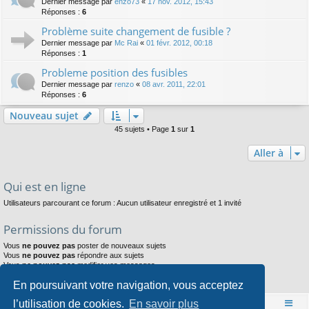
Dernier message par
enzo73
«
17 nov. 2012, 15:43
Réponses :
6
Problème suite changement de fusible ?
Dernier message par
Mc Rai
«
01 févr. 2012, 00:18
Réponses :
1
Probleme position des fusibles
Dernier message par
renzo
«
08 avr. 2011, 22:01
Réponses :
6
Nouveau sujet
45 sujets • Page
1
sur
1
Aller à
Qui est en ligne
Utilisateurs parcourant ce forum : Aucun utilisateur enregistré et 1 invité
Permissions du forum
Vous
ne pouvez pas
poster de nouveaux sujets
Vous
ne pouvez pas
répondre aux sujets
Vous
ne pouvez pas
modifier vos messages
Vous
ne pouvez pas
supprimer vos messages
En poursuivant votre navigation, vous acceptez
Vous
ne pouvez pas
joindre des fichiers
l’utilisation de cookies.
En savoir plus
Accueil
Index du forum