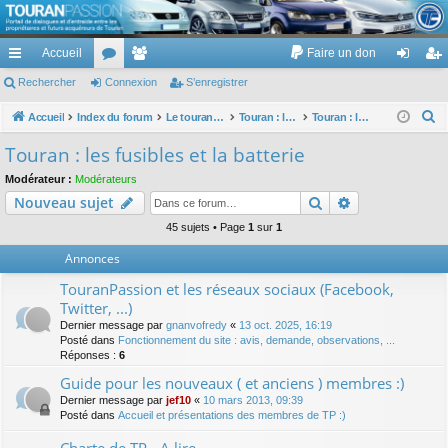
TouranPassion
Accueil
Faire un don
Le forum des propriétaires ou futurs acquéreurs du Volkswagen Touran
cc
Rechercher
or
Connexion
e
S’enregistrer
on
’e
ès
u
m
ne
nr
R
Accueil
Index du forum
Le touran dans ses versions I (V1 V2 V3) et II ...
Touran : les équipements électriques et électroniques
Touran : les fusibles et la batterie
e
ra
m
br
xi
eg
Touran : les fusibles et la batterie
c
pi
s
es
on
ist
Modérateur :
Modérateurs
h
Rechercher
Recherche av
Nouveau sujet
de
re
e
r
45 sujets • Page
1
sur
1
r
c
Annonces
h
TouranPassion et les réseaux sociaux (Facebook,
e
Twitter, ...)
r
Dernier message par
gnanvofredy
«
13 oct. 2025, 16:19
Posté dans
Fonctionnement du site : avis, demande, observations, ...
Réponses :
6
Guide pour les nouveaux ( et anciens ) membres :)
Dernier message par
jef10
«
10 mars 2013, 09:39
Posté dans
Accueil et présentations des membres de TP :)