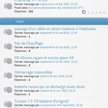
Charte de TP - A lire
Dernier message par
supercook
«
14 juil. 2025, 21:25
Posté dans
Accueil et présentations des membres de TP :)
Réponses :
121
1
2
3
4
5
Sujets
passage d'un câble en direct batterie à l'habitable
Dernier message par
stephen45
«
15 mai 2026, 11:29
Réponses :
1
Pas de Chauffage
Dernier message par
stephen45
«
15 mai 2026, 11:24
Réponses :
4
PB Allume-cigare et essuie-glace AR
Dernier message par
stephen45
«
15 mai 2026, 11:20
Réponses :
2
Démarrage impossible
Dernier message par
Sly83
«
30 nov. 2025, 10:26
Réponses :
2
batterie neuve qui se decharge toute seule
Dernier message par
resideur
«
21 nov. 2024, 19:42
Réponses :
1
Touran 1.5 TSI batterie d'origine?
Dernier message par
vroumvroum1
«
07 août 2024, 10:10