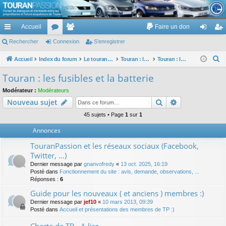
TouranPassion
Accueil
Faire un don
Le forum des propriétaires ou futurs acquéreurs du Volkswagen Touran
cc
Rechercher
or
Connexion
e
S’enregistrer
on
’e
ès
u
m
ne
nr
R
Accueil
Index du forum
Le touran dans ses versions I (V1 V2 V3) et II ...
Touran : les équipements électriques et électroniques
Touran : les fusibles et la batterie
e
ra
m
br
xi
eg
Touran : les fusibles et la batterie
c
pi
s
es
on
ist
Modérateur :
Modérateurs
h
Rechercher
Recherche av
Nouveau sujet
de
re
e
r
45 sujets • Page
1
sur
1
r
c
Annonces
h
TouranPassion et les réseaux sociaux (Facebook,
e
Twitter, ...)
r
Dernier message par
gnanvofredy
«
13 oct. 2025, 16:19
Posté dans
Fonctionnement du site : avis, demande, observations, ...
Réponses :
6
Guide pour les nouveaux ( et anciens ) membres :)
Dernier message par
jef10
«
10 mars 2013, 09:39
Posté dans
Accueil et présentations des membres de TP :)