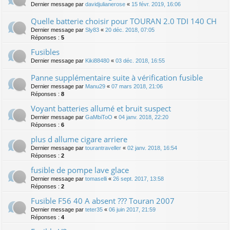
Dernier message par
davidjulianerose
«
15 févr. 2019, 16:06
Quelle batterie choisir pour TOURAN 2.0 TDI 140 CH
Dernier message par
Sly83
«
20 déc. 2018, 07:05
Réponses :
5
Fusibles
Dernier message par
Kiki88480
«
03 déc. 2018, 16:55
Panne supplémentaire suite à vérification fusible
Dernier message par
Manu29
«
07 mars 2018, 21:06
Réponses :
8
Voyant batteries allumé et bruit suspect
Dernier message par
GaMbiToO
«
04 janv. 2018, 22:20
Réponses :
6
plus d allume cigare arriere
Dernier message par
tourantraveller
«
02 janv. 2018, 16:54
Réponses :
2
fusible de pompe lave glace
Dernier message par
tomaselli
«
26 sept. 2017, 13:58
Réponses :
2
Fusible F56 40 A absent ??? Touran 2007
Dernier message par
teter35
«
06 juin 2017, 21:59
Réponses :
4