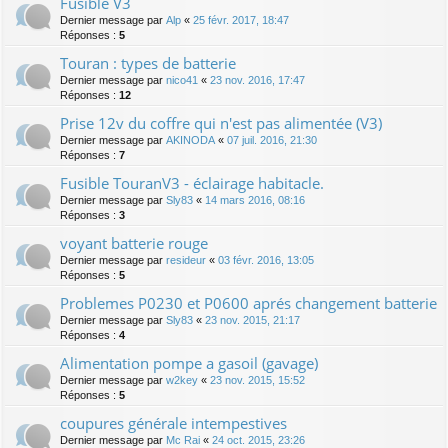
Fusible V3
Dernier message par
Alp
«
25 févr. 2017, 18:47
Réponses :
5
Touran : types de batterie
Dernier message par
nico41
«
23 nov. 2016, 17:47
Réponses :
12
Prise 12v du coffre qui n'est pas alimentée (V3)
Dernier message par
AKINODA
«
07 juil. 2016, 21:30
Réponses :
7
Fusible TouranV3 - éclairage habitacle.
Dernier message par
Sly83
«
14 mars 2016, 08:16
Réponses :
3
voyant batterie rouge
Dernier message par
resideur
«
03 févr. 2016, 13:05
Réponses :
5
Problemes P0230 et P0600 aprés changement batterie
Dernier message par
Sly83
«
23 nov. 2015, 21:17
Réponses :
4
Alimentation pompe a gasoil (gavage)
Dernier message par
w2key
«
23 nov. 2015, 15:52
Réponses :
5
coupures générale intempestives
Dernier message par
Mc Rai
«
24 oct. 2015, 23:26