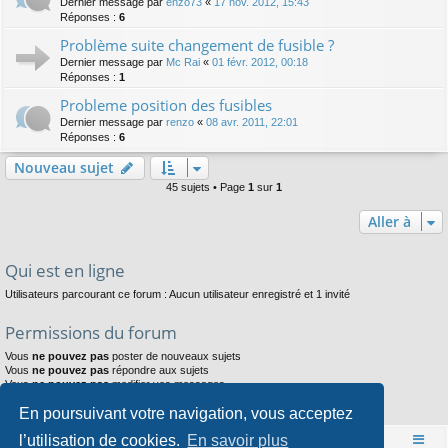
Dernier message par
enzo73
«
17 nov. 2012, 15:43
Réponses :
6
Problème suite changement de fusible ?
Dernier message par
Mc Rai
«
01 févr. 2012, 00:18
Réponses :
1
Probleme position des fusibles
Dernier message par
renzo
«
08 avr. 2011, 22:01
Réponses :
6
Nouveau sujet
45 sujets • Page
1
sur
1
Aller à
Qui est en ligne
Utilisateurs parcourant ce forum : Aucun utilisateur enregistré et 1 invité
Permissions du forum
Vous
ne pouvez pas
poster de nouveaux sujets
Vous
ne pouvez pas
répondre aux sujets
Vous
ne pouvez pas
modifier vos messages
Vous
ne pouvez pas
supprimer vos messages
En poursuivant votre navigation, vous acceptez
Vous
ne pouvez pas
joindre des fichiers
l’utilisation de cookies.
En savoir plus
Accueil
Index du forum