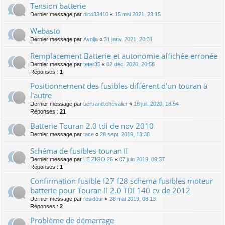
Tension batterie
Dernier message par
nico33410
«
15 mai 2021, 23:15
Webasto
Dernier message par
Avnija
«
31 janv. 2021, 20:31
Remplacement Batterie et autonomie affichée erronée
Dernier message par
teter35
«
02 déc. 2020, 20:58
Réponses :
1
Positionnement des fusibles différent d'un touran à
l'autre
Dernier message par
bertrand.chevalier
«
18 juil. 2020, 18:54
Réponses :
21
Batterie Touran 2.0 tdi de nov 2010
Dernier message par
tace
«
28 sept. 2019, 13:38
Schéma de fusibles touran II
Dernier message par
LE ZIGO 26
«
07 juin 2019, 09:37
Réponses :
1
Confirmation fusible f27 f28 schema fusibles moteur
batterie pour Touran II 2.0 TDI 140 cv de 2012
Dernier message par
resideur
«
28 mai 2019, 08:13
Réponses :
2
Problème de démarrage