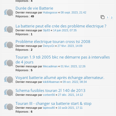
Réponses :
4
Durée de vie Batterie
Dernier message par
Hubogosse
«
08 sept. 2023, 21:42
Réponses :
49
1
2
La batterie peut elle crée des problème électrique ?
Dernier message par
Sly83
«
14 juin 2023, 07:35
Réponses :
1
Problème électrique touran cross tsi 2008
Dernier message par
DenysGt
«
27 févr. 2023, 14:09
Réponses :
2
Touran 1.9 tdi 2005 bkc ne démarre pas à intervalles
de 4 jours
Dernier message par
Mecadiman
«
01 févr. 2023, 12:26
Réponses :
5
Voyant batterie allumé après échange alternateur.
Dernier message par
kiki64batman
«
09 oct. 2022, 08:34
Schema fusibles touran 2l 140 de 2013
Dernier message par
corben56
«
27 déc. 2021, 14:12
Touran III - changer sa batterie start & stop
Dernier message par
lapinou80
«
10 août 2021, 17:11
Réponses :
6