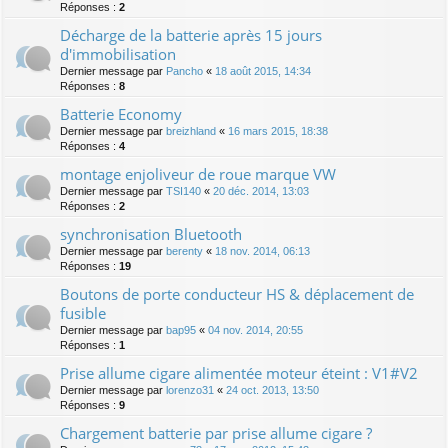
Réponses :
2
Décharge de la batterie après 15 jours
d'immobilisation
Dernier message par
Pancho
«
18 août 2015, 14:34
Réponses :
8
Batterie Economy
Dernier message par
breizhland
«
16 mars 2015, 18:38
Réponses :
4
montage enjoliveur de roue marque VW
Dernier message par
TSI140
«
20 déc. 2014, 13:03
Réponses :
2
synchronisation Bluetooth
Dernier message par
berenty
«
18 nov. 2014, 06:13
Réponses :
19
Boutons de porte conducteur HS & déplacement de
fusible
Dernier message par
bap95
«
04 nov. 2014, 20:55
Réponses :
1
Prise allume cigare alimentée moteur éteint : V1#V2
Dernier message par
lorenzo31
«
24 oct. 2013, 13:50
Réponses :
9
Chargement batterie par prise allume cigare ?