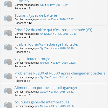
Fusible V3
Dernier message par
Alp
«
25 févr. 2017, 18:47
Réponses :
5
Touran : types de batterie
Dernier message par
nico41
«
23 nov. 2016, 17:47
Réponses :
12
Prise 12v du coffre qui n'est pas alimentée (V3)
Dernier message par
AKINODA
«
07 juil. 2016, 21:30
Réponses :
7
Fusible TouranV3 - éclairage habitacle.
Dernier message par
Sly83
«
14 mars 2016, 08:16
Réponses :
3
voyant batterie rouge
Dernier message par
resideur
«
03 févr. 2016, 13:05
Réponses :
5
Problemes P0230 et P0600 aprés changement batterie
Dernier message par
Sly83
«
23 nov. 2015, 21:17
Réponses :
4
Alimentation pompe a gasoil (gavage)
Dernier message par
w2key
«
23 nov. 2015, 15:52
Réponses :
5
coupures générale intempestives
Dernier message par
Mc Rai
«
24 oct. 2015, 23:26