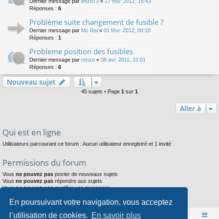
Dernier message par
enzo73
«
17 nov. 2012, 15:43
Réponses :
6
Problème suite changement de fusible ?
Dernier message par
Mc Rai
«
01 févr. 2012, 00:18
Réponses :
1
Probleme position des fusibles
Dernier message par
renzo
«
08 avr. 2011, 22:01
Réponses :
6
Nouveau sujet
45 sujets • Page
1
sur
1
Aller à
Qui est en ligne
Utilisateurs parcourant ce forum : Aucun utilisateur enregistré et 1 invité
Permissions du forum
Vous
ne pouvez pas
poster de nouveaux sujets
Vous
ne pouvez pas
répondre aux sujets
Vous
ne pouvez pas
modifier vos messages
Vous
ne pouvez pas
supprimer vos messages
En poursuivant votre navigation, vous acceptez
Vous
ne pouvez pas
joindre des fichiers
l’utilisation de cookies.
En savoir plus
Accueil
Index du forum