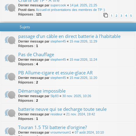
Charte de TP - A lire
Dernier message par
supercook
«
14 juil. 2025, 21:25
Posté dans
Accueil et présentations des membres de TP :)
Réponses :
121
1
2
3
4
5
Sujets
passage d'un câble en direct batterie à l'habitable
Dernier message par
stephen45
«
15 mai 2026, 11:29
Réponses :
1
Pas de Chauffage
Dernier message par
stephen45
«
15 mai 2026, 11:24
Réponses :
4
PB Allume-cigare et essuie-glace AR
Dernier message par
stephen45
«
15 mai 2026, 11:20
Réponses :
2
Démarrage impossible
Dernier message par
Sly83
«
30 nov. 2025, 10:26
Réponses :
2
batterie neuve qui se decharge toute seule
Dernier message par
resideur
«
21 nov. 2024, 19:42
Réponses :
1
Touran 1.5 TSI batterie d'origine?
Dernier message par
vroumvroum1
«
07 août 2024, 10:10