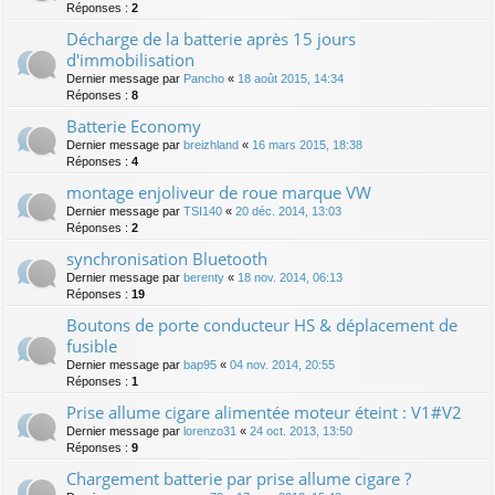
Réponses :
2
Décharge de la batterie après 15 jours
d'immobilisation
Dernier message par
Pancho
«
18 août 2015, 14:34
Réponses :
8
Batterie Economy
Dernier message par
breizhland
«
16 mars 2015, 18:38
Réponses :
4
montage enjoliveur de roue marque VW
Dernier message par
TSI140
«
20 déc. 2014, 13:03
Réponses :
2
synchronisation Bluetooth
Dernier message par
berenty
«
18 nov. 2014, 06:13
Réponses :
19
Boutons de porte conducteur HS & déplacement de
fusible
Dernier message par
bap95
«
04 nov. 2014, 20:55
Réponses :
1
Prise allume cigare alimentée moteur éteint : V1#V2
Dernier message par
lorenzo31
«
24 oct. 2013, 13:50
Réponses :
9
Chargement batterie par prise allume cigare ?