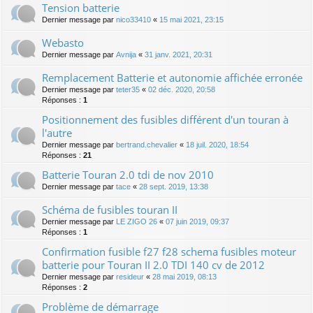
Tension batterie
Dernier message par
nico33410
«
15 mai 2021, 23:15
Webasto
Dernier message par
Avnija
«
31 janv. 2021, 20:31
Remplacement Batterie et autonomie affichée erronée
Dernier message par
teter35
«
02 déc. 2020, 20:58
Réponses :
1
Positionnement des fusibles différent d'un touran à
l'autre
Dernier message par
bertrand.chevalier
«
18 juil. 2020, 18:54
Réponses :
21
Batterie Touran 2.0 tdi de nov 2010
Dernier message par
tace
«
28 sept. 2019, 13:38
Schéma de fusibles touran II
Dernier message par
LE ZIGO 26
«
07 juin 2019, 09:37
Réponses :
1
Confirmation fusible f27 f28 schema fusibles moteur
batterie pour Touran II 2.0 TDI 140 cv de 2012
Dernier message par
resideur
«
28 mai 2019, 08:13
Réponses :
2
Problème de démarrage