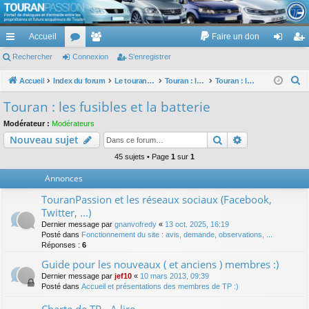
TouranPassion
Accueil
Faire un don
Le forum des propriétaires ou futurs acquéreurs du Volkswagen Touran
cc
Rechercher
or
Connexion
e
S’enregistrer
on
’e
ès
u
m
ne
nr
R
Accueil
Index du forum
Le touran dans ses versions I (V1 V2 V3) et II ...
Touran : les équipements électriques et électroniques
Touran : les fusibles et la batterie
e
ra
m
br
xi
eg
Touran : les fusibles et la batterie
c
pi
s
es
on
ist
Modérateur :
Modérateurs
h
Rechercher
Recherche av
Nouveau sujet
de
re
e
r
45 sujets • Page
1
sur
1
r
c
Annonces
h
TouranPassion et les réseaux sociaux (Facebook,
e
Twitter, ...)
r
Dernier message par
gnanvofredy
«
13 oct. 2025, 16:19
Posté dans
Fonctionnement du site : avis, demande, observations, ...
Réponses :
6
Guide pour les nouveaux ( et anciens ) membres :)
Dernier message par
jef10
«
10 mars 2013, 09:39
Posté dans
Accueil et présentations des membres de TP :)