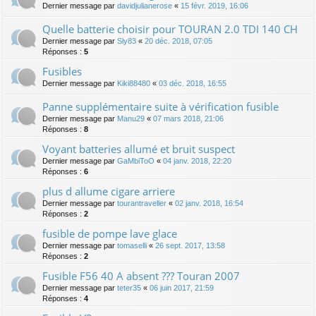
Dernier message par
davidjulianerose
«
15 févr. 2019, 16:06
Quelle batterie choisir pour TOURAN 2.0 TDI 140 CH
Dernier message par
Sly83
«
20 déc. 2018, 07:05
Réponses :
5
Fusibles
Dernier message par
Kiki88480
«
03 déc. 2018, 16:55
Panne supplémentaire suite à vérification fusible
Dernier message par
Manu29
«
07 mars 2018, 21:06
Réponses :
8
Voyant batteries allumé et bruit suspect
Dernier message par
GaMbiToO
«
04 janv. 2018, 22:20
Réponses :
6
plus d allume cigare arriere
Dernier message par
tourantraveller
«
02 janv. 2018, 16:54
Réponses :
2
fusible de pompe lave glace
Dernier message par
tomaselli
«
26 sept. 2017, 13:58
Réponses :
2
Fusible F56 40 A absent ??? Touran 2007
Dernier message par
teter35
«
06 juin 2017, 21:59
Réponses :
4