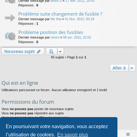
Dernier message par
enzo73
«
17 nov. 2012, 15:43
Réponses :
6
Problème suite changement de fusible ?
Dernier message par
Mc Rai
«
01 févr. 2012, 00:18
Réponses :
1
Probleme position des fusibles
Dernier message par
renzo
«
08 avr. 2011, 22:01
Réponses :
6
Nouveau sujet
45 sujets • Page
1
sur
1
Aller à
Qui est en ligne
Utilisateurs parcourant ce forum : Aucun utilisateur enregistré et 1 invité
Permissions du forum
Vous
ne pouvez pas
poster de nouveaux sujets
Vous
ne pouvez pas
répondre aux sujets
Vous
ne pouvez pas
modifier vos messages
Vous
ne pouvez pas
supprimer vos messages
En poursuivant votre navigation, vous acceptez
Vous
ne pouvez pas
joindre des fichiers
l’utilisation de cookies.
En savoir plus
Accueil
Index du forum