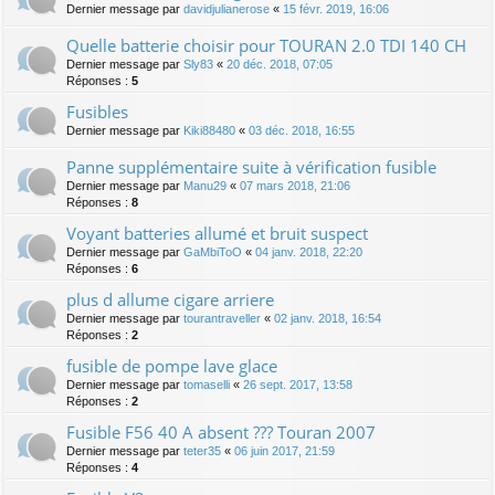
Dernier message par
davidjulianerose
«
15 févr. 2019, 16:06
Quelle batterie choisir pour TOURAN 2.0 TDI 140 CH
Dernier message par
Sly83
«
20 déc. 2018, 07:05
Réponses :
5
Fusibles
Dernier message par
Kiki88480
«
03 déc. 2018, 16:55
Panne supplémentaire suite à vérification fusible
Dernier message par
Manu29
«
07 mars 2018, 21:06
Réponses :
8
Voyant batteries allumé et bruit suspect
Dernier message par
GaMbiToO
«
04 janv. 2018, 22:20
Réponses :
6
plus d allume cigare arriere
Dernier message par
tourantraveller
«
02 janv. 2018, 16:54
Réponses :
2
fusible de pompe lave glace
Dernier message par
tomaselli
«
26 sept. 2017, 13:58
Réponses :
2
Fusible F56 40 A absent ??? Touran 2007
Dernier message par
teter35
«
06 juin 2017, 21:59
Réponses :
4