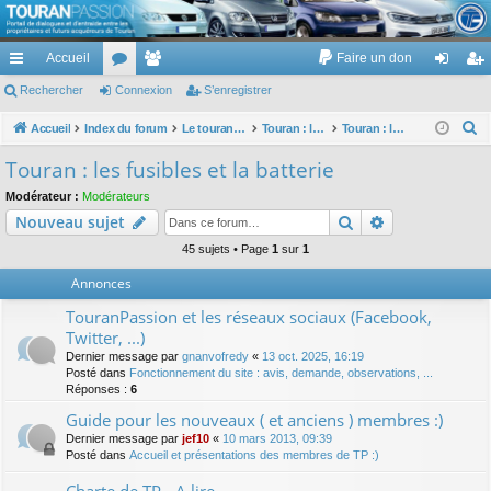
TouranPassion
Accueil
Faire un don
Le forum des propriétaires ou futurs acquéreurs du Volkswagen Touran
cc
Rechercher
or
Connexion
e
S’enregistrer
on
’e
ès
u
m
ne
nr
R
Accueil
Index du forum
Le touran dans ses versions I (V1 V2 V3) et II ...
Touran : les équipements électriques et électroniques
Touran : les fusibles et la batterie
e
ra
m
br
xi
eg
Touran : les fusibles et la batterie
c
pi
s
es
on
ist
Modérateur :
Modérateurs
h
Rechercher
Recherche av
Nouveau sujet
de
re
e
r
45 sujets • Page
1
sur
1
r
c
Annonces
h
TouranPassion et les réseaux sociaux (Facebook,
e
Twitter, ...)
r
Dernier message par
gnanvofredy
«
13 oct. 2025, 16:19
Posté dans
Fonctionnement du site : avis, demande, observations, ...
Réponses :
6
Guide pour les nouveaux ( et anciens ) membres :)
Dernier message par
jef10
«
10 mars 2013, 09:39
Posté dans
Accueil et présentations des membres de TP :)