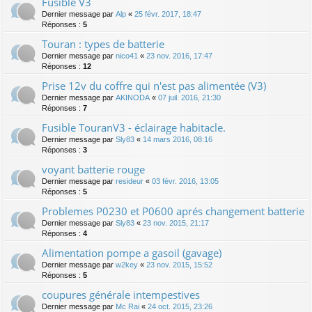
Fusible V3
Dernier message par
Alp
«
25 févr. 2017, 18:47
Réponses :
5
Touran : types de batterie
Dernier message par
nico41
«
23 nov. 2016, 17:47
Réponses :
12
Prise 12v du coffre qui n'est pas alimentée (V3)
Dernier message par
AKINODA
«
07 juil. 2016, 21:30
Réponses :
7
Fusible TouranV3 - éclairage habitacle.
Dernier message par
Sly83
«
14 mars 2016, 08:16
Réponses :
3
voyant batterie rouge
Dernier message par
resideur
«
03 févr. 2016, 13:05
Réponses :
5
Problemes P0230 et P0600 aprés changement batterie
Dernier message par
Sly83
«
23 nov. 2015, 21:17
Réponses :
4
Alimentation pompe a gasoil (gavage)
Dernier message par
w2key
«
23 nov. 2015, 15:52
Réponses :
5
coupures générale intempestives
Dernier message par
Mc Rai
«
24 oct. 2015, 23:26