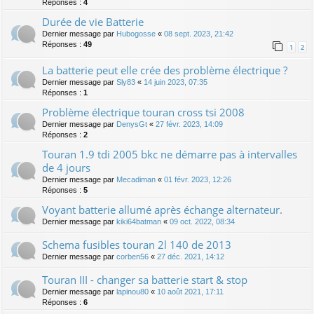
Réponses :
4
Durée de vie Batterie
Dernier message par
Hubogosse
«
08 sept. 2023, 21:42
Réponses :
49
1
2
La batterie peut elle crée des problème électrique ?
Dernier message par
Sly83
«
14 juin 2023, 07:35
Réponses :
1
Problème électrique touran cross tsi 2008
Dernier message par
DenysGt
«
27 févr. 2023, 14:09
Réponses :
2
Touran 1.9 tdi 2005 bkc ne démarre pas à intervalles
de 4 jours
Dernier message par
Mecadiman
«
01 févr. 2023, 12:26
Réponses :
5
Voyant batterie allumé après échange alternateur.
Dernier message par
kiki64batman
«
09 oct. 2022, 08:34
Schema fusibles touran 2l 140 de 2013
Dernier message par
corben56
«
27 déc. 2021, 14:12
Touran III - changer sa batterie start & stop
Dernier message par
lapinou80
«
10 août 2021, 17:11
Réponses :
6