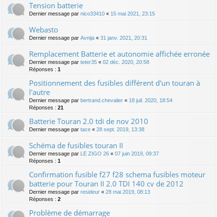
Tension batterie
Dernier message par
nico33410
«
15 mai 2021, 23:15
Webasto
Dernier message par
Avnija
«
31 janv. 2021, 20:31
Remplacement Batterie et autonomie affichée erronée
Dernier message par
teter35
«
02 déc. 2020, 20:58
Réponses :
1
Positionnement des fusibles différent d'un touran à
l'autre
Dernier message par
bertrand.chevalier
«
18 juil. 2020, 18:54
Réponses :
21
Batterie Touran 2.0 tdi de nov 2010
Dernier message par
tace
«
28 sept. 2019, 13:38
Schéma de fusibles touran II
Dernier message par
LE ZIGO 26
«
07 juin 2019, 09:37
Réponses :
1
Confirmation fusible f27 f28 schema fusibles moteur
batterie pour Touran II 2.0 TDI 140 cv de 2012
Dernier message par
resideur
«
28 mai 2019, 08:13
Réponses :
2
Problème de démarrage