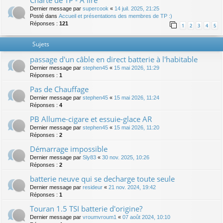
Charte de TP - A lire
Dernier message par
supercook
«
14 juil. 2025, 21:25
Posté dans
Accueil et présentations des membres de TP :)
Réponses :
121
1
2
3
4
5
Sujets
passage d'un câble en direct batterie à l'habitable
Dernier message par
stephen45
«
15 mai 2026, 11:29
Réponses :
1
Pas de Chauffage
Dernier message par
stephen45
«
15 mai 2026, 11:24
Réponses :
4
PB Allume-cigare et essuie-glace AR
Dernier message par
stephen45
«
15 mai 2026, 11:20
Réponses :
2
Démarrage impossible
Dernier message par
Sly83
«
30 nov. 2025, 10:26
Réponses :
2
batterie neuve qui se decharge toute seule
Dernier message par
resideur
«
21 nov. 2024, 19:42
Réponses :
1
Touran 1.5 TSI batterie d'origine?
Dernier message par
vroumvroum1
«
07 août 2024, 10:10