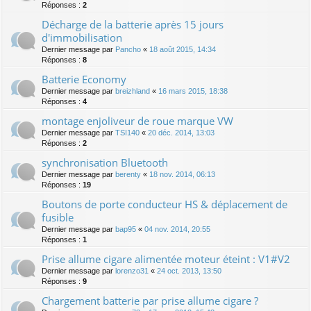
Réponses :
2
Décharge de la batterie après 15 jours
d'immobilisation
Dernier message par
Pancho
«
18 août 2015, 14:34
Réponses :
8
Batterie Economy
Dernier message par
breizhland
«
16 mars 2015, 18:38
Réponses :
4
montage enjoliveur de roue marque VW
Dernier message par
TSI140
«
20 déc. 2014, 13:03
Réponses :
2
synchronisation Bluetooth
Dernier message par
berenty
«
18 nov. 2014, 06:13
Réponses :
19
Boutons de porte conducteur HS & déplacement de
fusible
Dernier message par
bap95
«
04 nov. 2014, 20:55
Réponses :
1
Prise allume cigare alimentée moteur éteint : V1#V2
Dernier message par
lorenzo31
«
24 oct. 2013, 13:50
Réponses :
9
Chargement batterie par prise allume cigare ?