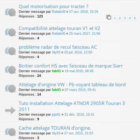
Quel motorisation pour tracter ?
Dernier message par
Rafale06
«
07 avr. 2018, 15:29
Réponses :
123
1
2
3
4
5
Compatibilité attelage touran V1 et V2
Dernier message par
Rafale06
«
25 mars 2017, 21:56
Réponses :
4
problème radar de recul faisceau AC
Dernier message par
Sly83
«
20 juil. 2016, 12:00
Réponses :
4
Boitier confort HS avec faisceau de marque Siarr
Dernier message par
fab01
«
19 mai 2016, 08:48
Réponses :
24
Attelage d'origine VW - Pb voyant tableau de bord
Dernier message par
fab01
«
07 mars 2016, 09:41
Réponses :
14
Tuto Installation Attelage ATNOR 2905R Touran 3
2011
Dernier message par
jojo81
«
31 déc. 2016, 15:41
Réponses :
9
Cache attelage TOURAN d'origine.
Dernier message par
Sly83
«
27 oct. 2015, 21:53
Réponses :
3