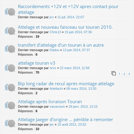
Raccordements +12V et +12V apres contact pour
attelage
Dernier message par
jcv
«
11 juil. 2014, 22:07
Attelage et nouveau faisceau sur touran 2010.
Dernier message par
Chris13
«
15 juin 2014, 07:36
Réponses :
19
transfert d'attelage d'un touran à un autre
Dernier message par
Dadou
«
13 juin 2014, 07:37
Réponses :
6
attelage touran v3
Dernier message par
nrvx
«
22 mars 2014, 11:58
Réponses :
70
1
2
3
Bip long radar de recul après montage attelage
Dernier message par
Artefackt
«
08 mars 2014, 13:30
Réponses :
2
Attelage après livraison Touran
Dernier message par
vavavoum
«
29 janv. 2013, 13:15
Réponses :
6
Attelage Jaeger d'origine ... pénible à remonter
Dernier message par
joc
«
15 août 2012, 23:52
Réponses :
10