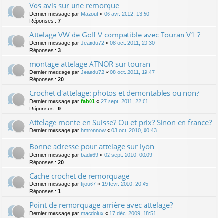
Vos avis sur une remorque
Dernier message par
Mazout
«
06 avr. 2012, 13:50
Réponses :
7
Attelage VW de Golf V compatible avec Touran V1 ?
Dernier message par
Jeandu72
«
08 oct. 2011, 20:30
Réponses :
3
montage attelage ATNOR sur touran
Dernier message par
Jeandu72
«
08 oct. 2011, 19:47
Réponses :
20
Crochet d'attelage: photos et démontables ou non?
Dernier message par
fab01
«
27 sept. 2011, 22:01
Réponses :
9
Attelage monte en Suisse? Ou et prix? Sinon en france?
Dernier message par
hmronnow
«
03 oct. 2010, 00:43
Bonne adresse pour attelage sur lyon
Dernier message par
badu69
«
02 sept. 2010, 00:09
Réponses :
20
Cache crochet de remorquage
Dernier message par
tijou67
«
19 févr. 2010, 20:45
Réponses :
1
Point de remorquage arrière avec attelage?
Dernier message par
macdolux
«
17 déc. 2009, 18:51