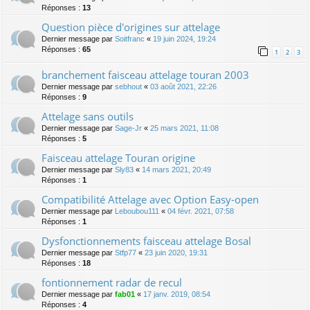
Réponses :
13
Question pièce d'origines sur attelage
Dernier message par
Soitfranc
«
19 juin 2024, 19:24
Réponses :
65
1
2
3
branchement faisceau attelage touran 2003
Dernier message par
sebhout
«
03 août 2021, 22:26
Réponses :
9
Attelage sans outils
Dernier message par
Sage-Jr
«
25 mars 2021, 11:08
Réponses :
5
Faisceau attelage Touran origine
Dernier message par
Sly83
«
14 mars 2021, 20:49
Réponses :
1
Compatibilité Attelage avec Option Easy-open
Dernier message par
Leboubou111
«
04 févr. 2021, 07:58
Réponses :
1
Dysfonctionnements faisceau attelage Bosal
Dernier message par
Stfp77
«
23 juin 2020, 19:31
Réponses :
18
fontionnement radar de recul
Dernier message par
fab01
«
17 janv. 2019, 08:54
Réponses :
4