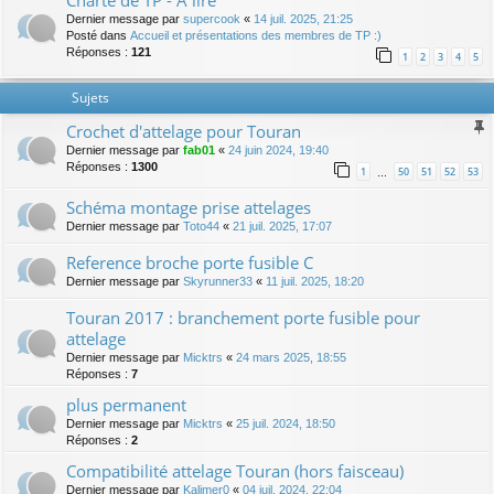
Charte de TP - A lire
Dernier message par
supercook
«
14 juil. 2025, 21:25
Posté dans
Accueil et présentations des membres de TP :)
Réponses :
121
1
2
3
4
5
Sujets
Crochet d'attelage pour Touran
Dernier message par
fab01
«
24 juin 2024, 19:40
Réponses :
1300
1
50
51
52
53
…
Schéma montage prise attelages
Dernier message par
Toto44
«
21 juil. 2025, 17:07
Reference broche porte fusible C
Dernier message par
Skyrunner33
«
11 juil. 2025, 18:20
Touran 2017 : branchement porte fusible pour
attelage
Dernier message par
Micktrs
«
24 mars 2025, 18:55
Réponses :
7
plus permanent
Dernier message par
Micktrs
«
25 juil. 2024, 18:50
Réponses :
2
Compatibilité attelage Touran (hors faisceau)
Dernier message par
Kalimer0
«
04 juil. 2024, 22:04