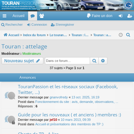
TouranPassion
Accueil
Faire un don
Le forum des propriétaires ou futurs acquéreurs du Volkswagen Touran
cc
Rechercher
or
Connexion
e
S’enregistrer
on
’e
ès
u
m
ne
nr
R
Accueil
Index du forum
Le touran dans ses versions I (V1 V2 V3) et II ...
Touran : les équipements électriques et électroniques
Touran : attelage
e
ra
m
br
xi
eg
Touran : attelage
c
pi
s
es
on
ist
Modérateur :
Modérateurs
h
Rechercher
Recherche av
Nouveau sujet
de
re
e
r
37 sujets • Page
1
sur
1
r
c
Annonces
h
TouranPassion et les réseaux sociaux (Facebook,
e
Twitter, ...)
r
Dernier message par
gnanvofredy
«
13 oct. 2025, 16:19
Posté dans
Fonctionnement du site : avis, demande, observations, ...
Réponses :
6
Guide pour les nouveaux ( et anciens ) membres :)
Dernier message par
jef10
«
10 mars 2013, 09:39
Posté dans
Accueil et présentations des membres de TP :)