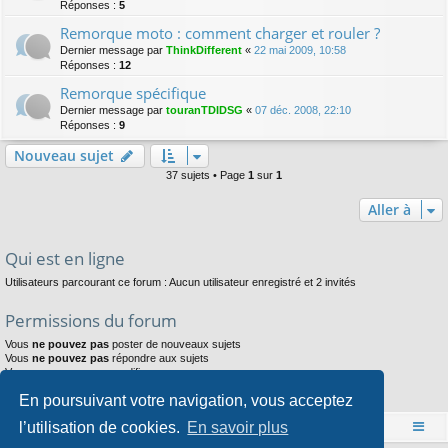
Réponses :
5
Remorque moto : comment charger et rouler ?
Dernier message par
ThinkDifferent
«
22 mai 2009, 10:58
Réponses :
12
Remorque spécifique
Dernier message par
touranTDIDSG
«
07 déc. 2008, 22:10
Réponses :
9
Nouveau sujet
37 sujets • Page
1
sur
1
Aller à
Qui est en ligne
Utilisateurs parcourant ce forum : Aucun utilisateur enregistré et 2 invités
Permissions du forum
Vous
ne pouvez pas
poster de nouveaux sujets
Vous
ne pouvez pas
répondre aux sujets
Vous
ne pouvez pas
modifier vos messages
Vous
ne pouvez pas
supprimer vos messages
En poursuivant votre navigation, vous acceptez
Vous
ne pouvez pas
joindre des fichiers
l’utilisation de cookies.
En savoir plus
Accueil
Index du forum