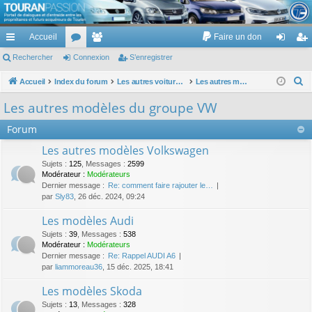
TouranPassion
Accueil
Faire un don
Le forum des propriétaires ou futurs acquéreurs du Volkswagen Touran
cc
Rechercher
or
Connexion
e
S’enregistrer
on
’e
ès
u
m
ne
nr
R
Accueil
Index du forum
Les autres voitures et ce qui touche à la voiture
Les autres modèles du groupe VW
e
ra
m
br
xi
eg
Les autres modèles du groupe VW
c
pi
s
es
on
ist
Forum
h
de
re
e
Les autres modèles Volkswagen
r
r
Sujets
:
125
,
Messages
:
2599
c
Modérateur :
Modérateurs
Dernier message :
Re: comment faire rajouter le…
h
par
Sly83
, 26 déc. 2024, 09:24
e
Les modèles Audi
r
Sujets
:
39
,
Messages
:
538
Modérateur :
Modérateurs
Dernier message :
Re: Rappel AUDI A6
par
liammoreau36
, 15 déc. 2025, 18:41
Les modèles Skoda
Sujets
:
13
,
Messages
:
328