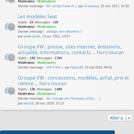
Modérateur :
Modérateurs
Dernier message :
Re: skoda Fabia III
par
Grosound
, 13 nov. 2017, 14:18
Les modèles Seat
Sujets
:
24
,
Messages
:
145
Modérateur :
Modérateurs
Dernier message :
attelage oem alhambra
par
pouik-pouik
, 13 oct. 2021, 13:57
Groupe VW : presse, sites internet, émissions,
actualité, informations, contacts ... hors touran
Sujets
:
139
,
Messages
:
1784
Modérateur :
Modérateurs
Dernier message :
VW & Moi
par
Natsu38
, 13 mai 2016, 09:01
Groupe VW : concessions, modèles, achat, prix et
remise ... hors touran
Sujets
:
138
,
Messages
:
1488
Modérateur :
Modérateurs
Dernier message :
Re: Garage des Remparts à Roz…
par
bast16
, 18 nov. 2019, 15:13
Aller à
Qui est en ligne