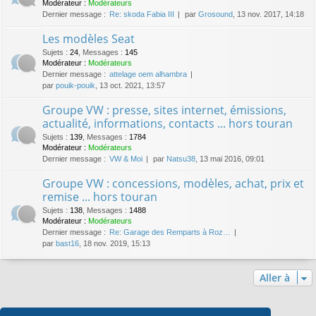
Modérateur :
Modérateurs
Dernier message :
Re: skoda Fabia III
par
Grosound
, 13 nov. 2017, 14:18
Les modèles Seat
Sujets
:
24
,
Messages
:
145
Modérateur :
Modérateurs
Dernier message :
attelage oem alhambra
par
pouik-pouik
, 13 oct. 2021, 13:57
Groupe VW : presse, sites internet, émissions,
actualité, informations, contacts ... hors touran
Sujets
:
139
,
Messages
:
1784
Modérateur :
Modérateurs
Dernier message :
VW & Moi
par
Natsu38
, 13 mai 2016, 09:01
Groupe VW : concessions, modèles, achat, prix et
remise ... hors touran
Sujets
:
138
,
Messages
:
1488
Modérateur :
Modérateurs
Dernier message :
Re: Garage des Remparts à Roz…
par
bast16
, 18 nov. 2019, 15:13
Aller à
Qui est en ligne