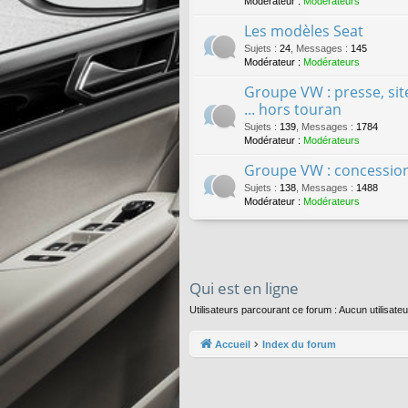
Modérateur :
Modérateurs
Les modèles Seat
Sujets
:
24
,
Messages
:
145
Modérateur :
Modérateurs
Groupe VW : presse, site
... hors touran
Sujets
:
139
,
Messages
:
1784
Modérateur :
Modérateurs
Groupe VW : concessions
Sujets
:
138
,
Messages
:
1488
Modérateur :
Modérateurs
Qui est en ligne
Utilisateurs parcourant ce forum : Aucun utilisateu
Accueil
Index du forum