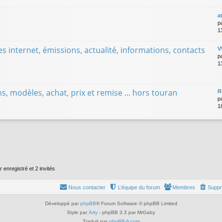
a
p
1
s internet, émissions, actualité, informations, contacts
V
p
1
, modèles, achat, prix et remise ... hors touran
R
p
1
r enregistré et 2 invités
Nous contacter
L’équipe du forum
Membres
Suppr
Développé par
phpBB
® Forum Software © phpBB Limited
Style par
Arty
- phpBB 3.3 par MrGaby
Traduit par
phpBB-fr.com