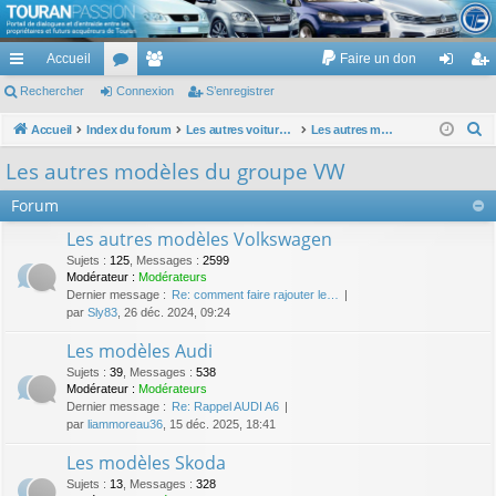
TouranPassion
Accueil
Faire un don
Le forum des propriétaires ou futurs acquéreurs du Volkswagen Touran
cc
Rechercher
or
Connexion
e
S’enregistrer
on
’e
ès
u
m
ne
nr
R
Accueil
Index du forum
Les autres voitures et ce qui touche à la voiture
Les autres modèles du groupe VW
e
ra
m
br
xi
eg
Les autres modèles du groupe VW
c
pi
s
es
on
ist
Forum
h
de
re
e
Les autres modèles Volkswagen
r
r
Sujets
:
125
,
Messages
:
2599
c
Modérateur :
Modérateurs
Dernier message :
Re: comment faire rajouter le…
h
par
Sly83
, 26 déc. 2024, 09:24
e
Les modèles Audi
r
Sujets
:
39
,
Messages
:
538
Modérateur :
Modérateurs
Dernier message :
Re: Rappel AUDI A6
par
liammoreau36
, 15 déc. 2025, 18:41
Les modèles Skoda
Sujets
:
13
,
Messages
:
328