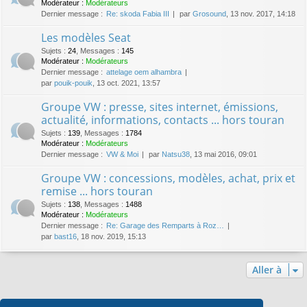
Modérateur :
Modérateurs
Dernier message :
Re: skoda Fabia III
par
Grosound
, 13 nov. 2017, 14:18
Les modèles Seat
Sujets
:
24
,
Messages
:
145
Modérateur :
Modérateurs
Dernier message :
attelage oem alhambra
par
pouik-pouik
, 13 oct. 2021, 13:57
Groupe VW : presse, sites internet, émissions,
actualité, informations, contacts ... hors touran
Sujets
:
139
,
Messages
:
1784
Modérateur :
Modérateurs
Dernier message :
VW & Moi
par
Natsu38
, 13 mai 2016, 09:01
Groupe VW : concessions, modèles, achat, prix et
remise ... hors touran
Sujets
:
138
,
Messages
:
1488
Modérateur :
Modérateurs
Dernier message :
Re: Garage des Remparts à Roz…
par
bast16
, 18 nov. 2019, 15:13
Aller à
Qui est en ligne