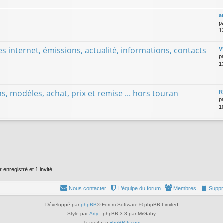
a
p
1
s internet, émissions, actualité, informations, contacts
V
p
1
, modèles, achat, prix et remise ... hors touran
R
p
1
 enregistré et 1 invité
Nous contacter
L’équipe du forum
Membres
Suppr
Développé par
phpBB
® Forum Software © phpBB Limited
Style par
Arty
- phpBB 3.3 par MrGaby
Traduit par
phpBB-fr.com