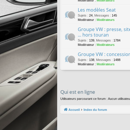
Modérateur :
Modérateurs
Les modèles Seat
Sujets
:
24
,
Messages
:
145
Modérateur :
Modérateurs
Groupe VW : presse, site
... hors touran
Sujets
:
139
,
Messages
:
1784
Modérateur :
Modérateurs
Groupe VW : concessions
Sujets
:
138
,
Messages
:
1488
Modérateur :
Modérateurs
Qui est en ligne
Utilisateurs parcourant ce forum : Aucun utilisateur
Accueil
Index du forum