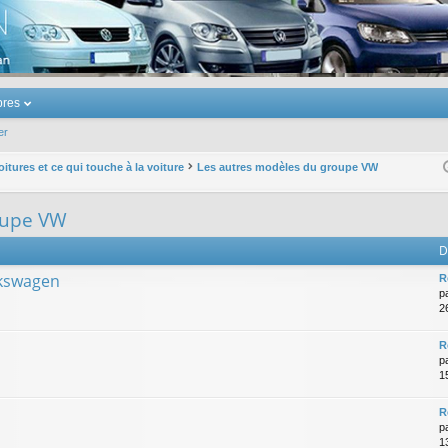
u Volkswagen Touran
res
er
oitures et ce qui touche à la voiture
Les autres modèles du groupe VW
oupe VW
D
lkswagen
R
p
2
R
p
1
R
p
1