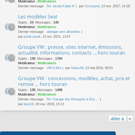
Modérateur :
Modérateurs
Dernier message :
Re: skoda Fabia III
par
Grosound
, 13 nov. 2017, 14:18
Les modèles Seat
Sujets
:
24
,
Messages
:
145
Modérateur :
Modérateurs
Dernier message :
attelage oem alhambra
par
pouik-pouik
, 13 oct. 2021, 13:57
Groupe VW : presse, sites internet, émissions,
actualité, informations, contacts ... hors touran
Sujets
:
139
,
Messages
:
1784
Modérateur :
Modérateurs
Dernier message :
VW & Moi
par
Natsu38
, 13 mai 2016, 09:01
Groupe VW : concessions, modèles, achat, prix et
remise ... hors touran
Sujets
:
138
,
Messages
:
1488
Modérateur :
Modérateurs
Dernier message :
Re: Garage des Remparts à Roz…
par
bast16
, 18 nov. 2019, 15:13
Aller à
Qui est en ligne