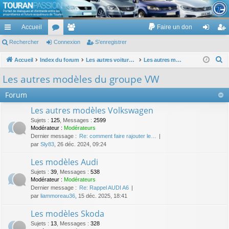
TouranPassion
Accueil
Faire un don
Le forum des propriétaires ou futurs acquéreurs du Volkswagen Touran
cc
Rechercher
or
Connexion
e
S’enregistrer
on
’e
ès
u
m
ne
nr
R
Accueil
Index du forum
Les autres voitures et ce qui touche à la voiture
Les autres modèles du groupe VW
e
ra
m
br
xi
eg
Les autres modèles du groupe VW
c
pi
s
es
on
ist
Forum
h
de
re
e
Les autres modèles Volkswagen
r
r
Sujets
:
125
,
Messages
:
2599
c
Modérateur :
Modérateurs
Dernier message :
Re: comment faire rajouter le…
h
par
Sly83
, 26 déc. 2024, 09:24
e
Les modèles Audi
r
Sujets
:
39
,
Messages
:
538
Modérateur :
Modérateurs
Dernier message :
Re: Rappel AUDI A6
par
liammoreau36
, 15 déc. 2025, 18:41
Les modèles Skoda
Sujets
:
13
,
Messages
:
328