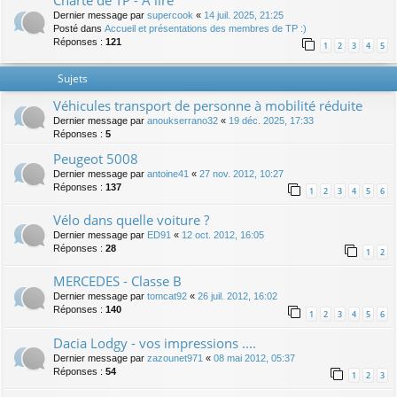
Charte de TP - A lire
Dernier message par
supercook
«
14 juil. 2025, 21:25
Posté dans
Accueil et présentations des membres de TP :)
Réponses :
121
1
2
3
4
5
Sujets
Véhicules transport de personne à mobilité réduite
Dernier message par
anoukserrano32
«
19 déc. 2025, 17:33
Réponses :
5
Peugeot 5008
Dernier message par
antoine41
«
27 nov. 2012, 10:27
Réponses :
137
1
2
3
4
5
6
Vélo dans quelle voiture ?
Dernier message par
ED91
«
12 oct. 2012, 16:05
Réponses :
28
1
2
MERCEDES - Classe B
Dernier message par
tomcat92
«
26 juil. 2012, 16:02
Réponses :
140
1
2
3
4
5
6
Dacia Lodgy - vos impressions ....
Dernier message par
zazounet971
«
08 mai 2012, 05:37
Réponses :
54
1
2
3