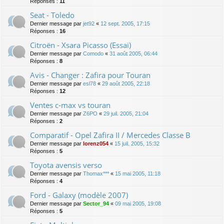
Réponses :
11
Seat - Toledo
Dernier message par
jet92
«
12 sept. 2005, 17:15
Réponses :
16
Citroën - Xsara Picasso (Essai)
Dernier message par
Comodo
«
31 août 2005, 06:44
Réponses :
8
Avis - Changer : Zafira pour Touran
Dernier message par
esl78
«
29 août 2005, 22:18
Réponses :
12
Ventes c-max vs touran
Dernier message par
Z6PO
«
29 juil. 2005, 21:04
Réponses :
2
Comparatif - Opel Zafira II / Mercedes Classe B
Dernier message par
lorenz054
«
15 juil. 2005, 15:32
Réponses :
5
Toyota avensis verso
Dernier message par
Thomax***
«
15 mai 2005, 11:18
Réponses :
4
Ford - Galaxy (modèle 2007)
Dernier message par
Sector_94
«
09 mai 2005, 19:08
Réponses :
5