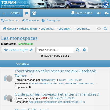
TouranPassion
Accueil
Faire un don
Le forum des propriétaires ou futurs acquéreurs du Volkswagen Touran
cc
Rechercher
or
Connexion
e
S’enregistrer
on
’e
ès
u
m
ne
nr
R
Accueil
Index du forum
Les autres voitures et ce qui touche à la voiture
Les autres modèles hors VW : concessions, modèles, achat, prix et remise ...
Les monospaces
e
ra
m
br
xi
eg
Les monospaces
c
pi
s
es
on
ist
Modérateur :
Modérateurs
h
Rechercher
Recherche av
Nouveau sujet
de
re
e
r
55 sujets • Page
1
sur
1
r
c
Annonces
h
TouranPassion et les réseaux sociaux (Facebook,
e
Twitter, ...)
r
Dernier message par
gnanvofredy
«
13 oct. 2025, 16:19
Posté dans
Fonctionnement du site : avis, demande, observations, ...
Réponses :
6
Guide pour les nouveaux ( et anciens ) membres :)
Dernier message par
jef10
«
10 mars 2013, 09:39
Posté dans
Accueil et présentations des membres de TP :)