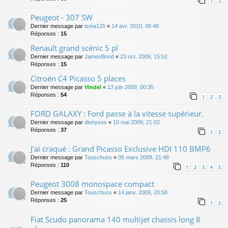
1
2
Peugeot - 307 SW
Dernier message par
isma125
«
14 avr. 2010, 06:48
Réponses :
15
Renault grand scénic 5 pl
Dernier message par
JamesBond
«
23 oct. 2009, 15:52
Réponses :
15
Citroën C4 Picasso 5 places
Dernier message par
Vindel
«
13 juin 2009, 00:35
Réponses :
54
1
2
3
FORD GALAXY : Ford passe à la vitesse supérieur.
Dernier message par
dionysos
«
10 mai 2009, 21:02
Réponses :
37
1
2
J'ai craqué : Grand Picasso Exclusive HDI 110 BMP6
Dernier message par
Touschuss
«
05 mars 2009, 21:48
Réponses :
110
1
2
3
4
5
Peugeot 3008 monospace compact
Dernier message par
Touschuss
«
14 janv. 2009, 20:58
Réponses :
25
1
2
Fiat Scudo panorama 140 multijet chassis long 8