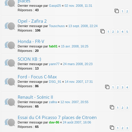
places
Dernier message par
Gaspi25
«
02 nov. 2008, 11:31
Réponses :
43
1
2
Opel - Zafira 2
Dernier message par
Touschuss
«
13 sept. 2008, 22:24
Réponses :
106
1
2
3
4
5
Honda - FR-V
Dernier message par
fab01
«
15 avr. 2008, 16:25
Réponses :
20
SCION XB :)
Dernier message par
yann77
«
24 mars 2008, 20:23
Réponses :
13
Ford - Focus C-Max
Dernier message par
DSG_91
«
14 nov. 2007, 17:31
Réponses :
86
1
2
3
4
Renault - Scénic II
Dernier message par
zafira
«
12 nov. 2007, 20:55
Réponses :
65
1
2
3
Essai du C4 Picasso 7 places de Citroën
Dernier message par
dav-86
«
24 août 2007, 16:06
Réponses :
65
1
2
3