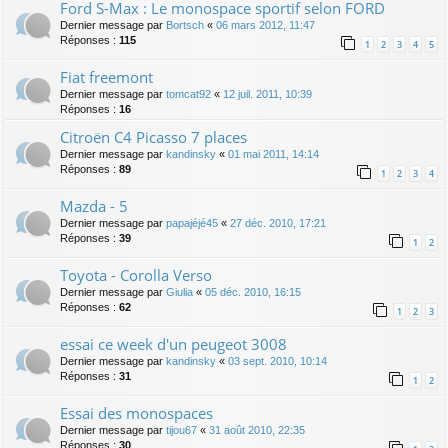
Ford S-Max : Le monospace sportif selon FORD
Dernier message par
Bortsch
«
06 mars 2012, 11:47
Réponses :
115
1
2
3
4
5
Fiat freemont
Dernier message par
tomcat92
«
12 juil. 2011, 10:39
Réponses :
16
Citroën C4 Picasso 7 places
Dernier message par
kandinsky
«
01 mai 2011, 14:14
Réponses :
89
1
2
3
4
Mazda - 5
Dernier message par
papajéjé45
«
27 déc. 2010, 17:21
Réponses :
39
1
2
Toyota - Corolla Verso
Dernier message par
Giulia
«
05 déc. 2010, 16:15
Réponses :
62
1
2
3
essai ce week d'un peugeot 3008
Dernier message par
kandinsky
«
03 sept. 2010, 10:14
Réponses :
31
1
2
Essai des monospaces
Dernier message par
tijou67
«
31 août 2010, 22:35
Réponses :
30