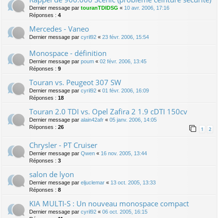
Dernier message par
touranTDIDSG
«
10 avr. 2006, 17:16
Réponses :
4
Mercedes - Vaneo
Dernier message par
cyril92
«
23 févr. 2006, 15:54
Monospace - définition
Dernier message par
poum
«
02 févr. 2006, 13:45
Réponses :
9
Touran vs. Peugeot 307 SW
Dernier message par
cyril92
«
01 févr. 2006, 16:09
Réponses :
18
Touran 2.0 TDI vs. Opel Zafira 2 1.9 cDTI 150cv
Dernier message par
alain42afr
«
05 janv. 2006, 14:05
Réponses :
26
1
2
Chrysler - PT Cruiser
Dernier message par
Qwen
«
16 nov. 2005, 13:44
Réponses :
3
salon de lyon
Dernier message par
eljuclemar
«
13 oct. 2005, 13:33
Réponses :
8
KIA MULTI-S : Un nouveau monospace compact
Dernier message par
cyril92
«
06 oct. 2005, 16:15