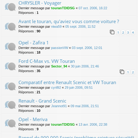
CHRYSLER - Voyager
Dernier message par
touranTDIDSG
«
07 oct. 2006, 16:22
Réponses :
1
Avant le touran, qu'aviez vous comme voiture ?
Dernier message par
niwa59
«
05 sept. 2006, 11:52
Réponses :
90
1
2
3
4
Opel - Zafira 1
Dernier message par
passionVW
«
03 sept. 2006, 12:01
Réponses :
18
Ford C-Max vs. VW Touran
Dernier message par
Sector_94
«
30 juin 2006, 21:46
Réponses :
35
1
2
Comparatif entre Renault Scenic et VW Touran
Dernier message par
cyril92
«
29 juin 2006, 09:51
Réponses :
21
Renault - Grand Scenic
Dernier message par
Jeannot91
«
09 mai 2006, 21:51
Réponses :
10
Opel - Meriva
Dernier message par
touranTDIDSG
«
13 avr. 2006, 22:38
Réponses :
9
Rappel de 900.000 Scenic (problème ceinture sécurité)