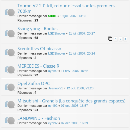
Touran V2 2.0 tdi, retour d'essai sur les premiers
700km
Dernier message par
fab01
«
19 juil. 2007, 13:32
Réponses :
23
Ssang yong - Rodius
Dernier message par
LSDShooter
«
11 juin 2007, 20:27
Réponses :
68
1
2
3
Scenic II vs C4 picasso
Dernier message par
LSDShooter
«
11 juin 2007, 20:24
Réponses :
2
MERCEDES - Classe R
Dernier message par
cyril92
«
11 nov. 2006, 16:36
Réponses :
22
Opel Zafira OPC
Dernier message par
Jeannot91
«
12 oct. 2006, 23:26
Réponses :
4
Mitsubishi - Grandis (La conquête des grands espaces)
Dernier message par
cyril92
«
07 oct. 2006, 16:57
Réponses :
23
LANDWIND - Fashion
Dernier message par
cyril92
«
07 oct. 2006, 16:39