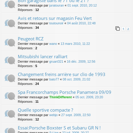
Bon garagiste dans le 71 ou le 21 ?
Dernier message par
juratouran
«
01 sept. 2010, 20:12
Réponses :
12
Avis et retours sur magasin Feu Vert
Dernier message par
toutounoir
«
04 août 2010, 22:48
Réponses :
34
1
2
Peugeot RCZ
Dernier message par
wano
«
13 mars 2010, 11:22
Réponses :
2
Mitsubishi lancer ralliart
Dernier message par
gruart321
«
16 déc. 2009, 12:56
Réponses :
5
Changement freins arrière sur clio de 1993
Dernier message par
bato77
«
08 oct. 2009, 21:02
Réponses :
24
Spa Francorchamps Porsche Panamera 09/09
Dernier message par
ThinkDifferent
«
05 oct. 2009, 23:20
Réponses :
11
Quelle sportive compacte ?
Dernier message par
webjo
«
27 sept. 2009, 22:50
Réponses :
12
Essai:Porsche Boxster S et Subaru GR N !
Dernier message par
S-Line
«
22 juil. 2009, 20:27