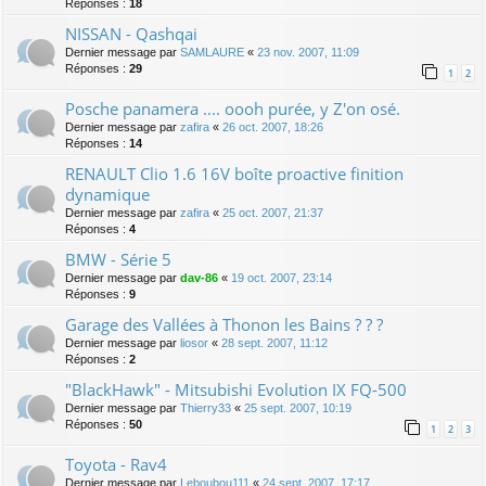
Réponses :
18
NISSAN - Qashqai
Dernier message par
SAMLAURE
«
23 nov. 2007, 11:09
Réponses :
29
1
2
Posche panamera .... oooh purée, y Z'on osé.
Dernier message par
zafira
«
26 oct. 2007, 18:26
Réponses :
14
RENAULT Clio 1.6 16V boîte proactive finition
dynamique
Dernier message par
zafira
«
25 oct. 2007, 21:37
Réponses :
4
BMW - Série 5
Dernier message par
dav-86
«
19 oct. 2007, 23:14
Réponses :
9
Garage des Vallées à Thonon les Bains ? ? ?
Dernier message par
liosor
«
28 sept. 2007, 11:12
Réponses :
2
"BlackHawk" - Mitsubishi Evolution IX FQ-500
Dernier message par
Thierry33
«
25 sept. 2007, 10:19
Réponses :
50
1
2
3
Toyota - Rav4
Dernier message par
Leboubou111
«
24 sept. 2007, 17:17