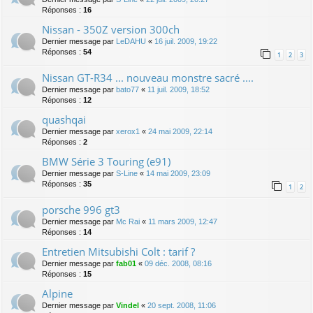
Réponses :
16
Nissan - 350Z version 300ch
Dernier message par
LeDAHU
«
16 juil. 2009, 19:22
Réponses :
54
1
2
3
Nissan GT-R34 ... nouveau monstre sacré ....
Dernier message par
bato77
«
11 juil. 2009, 18:52
Réponses :
12
quashqai
Dernier message par
xerox1
«
24 mai 2009, 22:14
Réponses :
2
BMW Série 3 Touring (e91)
Dernier message par
S-Line
«
14 mai 2009, 23:09
Réponses :
35
1
2
porsche 996 gt3
Dernier message par
Mc Rai
«
11 mars 2009, 12:47
Réponses :
14
Entretien Mitsubishi Colt : tarif ?
Dernier message par
fab01
«
09 déc. 2008, 08:16
Réponses :
15
Alpine
Dernier message par
Vindel
«
20 sept. 2008, 11:06