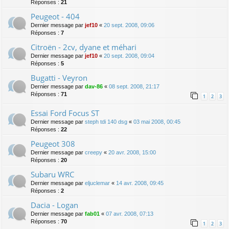
Réponses :
21
Peugeot - 404
Dernier message par
jef10
«
20 sept. 2008, 09:06
Réponses :
7
Citroën - 2cv, dyane et méhari
Dernier message par
jef10
«
20 sept. 2008, 09:04
Réponses :
5
Bugatti - Veyron
Dernier message par
dav-86
«
08 sept. 2008, 21:17
Réponses :
71
1
2
3
Essai Ford Focus ST
Dernier message par
steph tdi 140 dsg
«
03 mai 2008, 00:45
Réponses :
22
Peugeot 308
Dernier message par
creepy
«
20 avr. 2008, 15:00
Réponses :
20
Subaru WRC
Dernier message par
eljuclemar
«
14 avr. 2008, 09:45
Réponses :
2
Dacia - Logan
Dernier message par
fab01
«
07 avr. 2008, 07:13
Réponses :
70
1
2
3