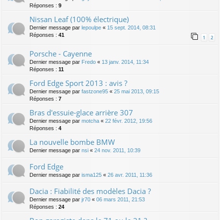
Réponses :
9
Nissan Leaf (100% électrique)
Dernier message par
lepoulpe
«
15 sept. 2014, 08:31
Réponses :
41
1
2
Porsche - Cayenne
Dernier message par
Fredo
«
13 janv. 2014, 11:34
Réponses :
11
Ford Edge Sport 2013 : avis ?
Dernier message par
fastzone95
«
25 mai 2013, 09:15
Réponses :
7
Bras d'essuie-glace arrière 307
Dernier message par
motcha
«
22 févr. 2012, 19:56
Réponses :
4
La nouvelle bombe BMW
Dernier message par
nsi
«
24 nov. 2011, 10:39
Ford Edge
Dernier message par
isma125
«
26 avr. 2011, 11:36
Dacia : Fiabilité des modèles Dacia ?
Dernier message par
jr70
«
06 mars 2011, 21:53
Réponses :
24