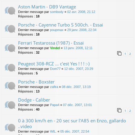
Aston Martin - DB9 Vantage
Dernier message par
sombody
«
02 avr. 2008, 21:12
Réponses :
18
Porsche - Cayenne Turbo S 500ch. - Essai
Dernier message par
poupmax
«
29 janv. 2008, 22:34
Réponses :
18
Ferrari Testarossa (1987) - Essai
Dernier message par
Vindel
«
13 janv. 2008, 12:11
Réponses :
32
1
2
Peugeot 308-RCZ ... c'est Yes ! ! ! :-)
Dernier message par
Dom77
«
12 déc. 2007, 23:29
Réponses :
5
Porsche - Boxster
Dernier message par
zafira
«
08 déc. 2007, 13:19
Réponses :
13
Dodge - Caliber
Dernier message par
Papa4
«
07 déc. 2007, 13:01
Réponses :
40
1
2
0 à 300 km/h en - 20 sec sur l'A85 en Enzo, gallardo
..video
Dernier message par
WIL.
«
05 déc. 2007, 22:54