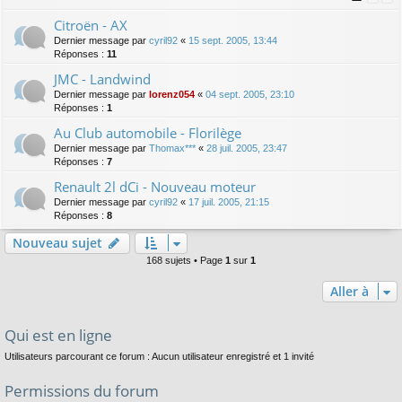
Citroën - AX
Dernier message par
cyril92
«
15 sept. 2005, 13:44
Réponses :
11
JMC - Landwind
Dernier message par
lorenz054
«
04 sept. 2005, 23:10
Réponses :
1
Au Club automobile - Florilège
Dernier message par
Thomax***
«
28 juil. 2005, 23:47
Réponses :
7
Renault 2l dCi - Nouveau moteur
Dernier message par
cyril92
«
17 juil. 2005, 21:15
Réponses :
8
Nouveau sujet
168 sujets • Page
1
sur
1
Aller à
Qui est en ligne
Utilisateurs parcourant ce forum : Aucun utilisateur enregistré et 1 invité
Permissions du forum