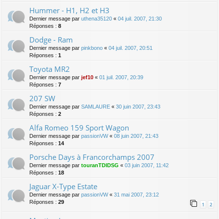
Hummer - H1, H2 et H3
Dernier message par
uthena35120
«
04 juil. 2007, 21:30
Réponses :
8
Dodge - Ram
Dernier message par
pinkbono
«
04 juil. 2007, 20:51
Réponses :
1
Toyota MR2
Dernier message par
jef10
«
01 juil. 2007, 20:39
Réponses :
7
207 SW
Dernier message par
SAMLAURE
«
30 juin 2007, 23:43
Réponses :
2
Alfa Romeo 159 Sport Wagon
Dernier message par
passionVW
«
08 juin 2007, 21:43
Réponses :
14
Porsche Days à Francorchamps 2007
Dernier message par
touranTDIDSG
«
03 juin 2007, 11:42
Réponses :
18
Jaguar X-Type Estate
Dernier message par
passionVW
«
31 mai 2007, 23:12
Réponses :
29
1
2