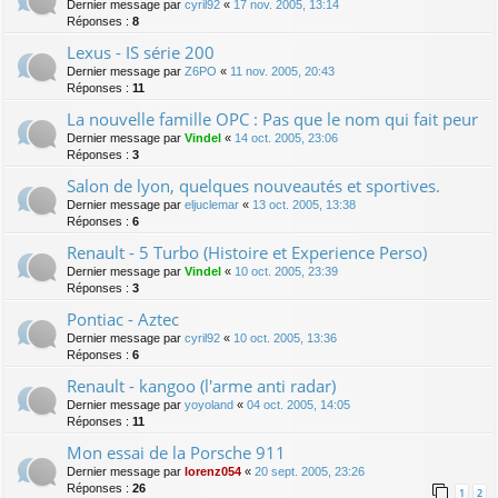
Dernier message par
cyril92
«
17 nov. 2005, 13:14
Réponses :
8
Lexus - IS série 200
Dernier message par
Z6PO
«
11 nov. 2005, 20:43
Réponses :
11
La nouvelle famille OPC : Pas que le nom qui fait peur
Dernier message par
Vindel
«
14 oct. 2005, 23:06
Réponses :
3
Salon de lyon, quelques nouveautés et sportives.
Dernier message par
eljuclemar
«
13 oct. 2005, 13:38
Réponses :
6
Renault - 5 Turbo (Histoire et Experience Perso)
Dernier message par
Vindel
«
10 oct. 2005, 23:39
Réponses :
3
Pontiac - Aztec
Dernier message par
cyril92
«
10 oct. 2005, 13:36
Réponses :
6
Renault - kangoo (l'arme anti radar)
Dernier message par
yoyoland
«
04 oct. 2005, 14:05
Réponses :
11
Mon essai de la Porsche 911
Dernier message par
lorenz054
«
20 sept. 2005, 23:26
Réponses :
26
1
2