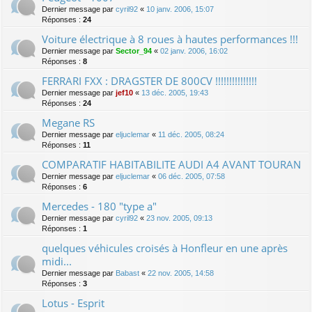
Dernier message par
cyril92
«
10 janv. 2006, 15:07
Réponses :
24
Voiture électrique à 8 roues à hautes performances !!!
Dernier message par
Sector_94
«
02 janv. 2006, 16:02
Réponses :
8
FERRARI FXX : DRAGSTER DE 800CV !!!!!!!!!!!!!!!
Dernier message par
jef10
«
13 déc. 2005, 19:43
Réponses :
24
Megane RS
Dernier message par
eljuclemar
«
11 déc. 2005, 08:24
Réponses :
11
COMPARATIF HABITABILITE AUDI A4 AVANT TOURAN
Dernier message par
eljuclemar
«
06 déc. 2005, 07:58
Réponses :
6
Mercedes - 180 "type a"
Dernier message par
cyril92
«
23 nov. 2005, 09:13
Réponses :
1
quelques véhicules croisés à Honfleur en une après
midi...
Dernier message par
Babast
«
22 nov. 2005, 14:58
Réponses :
3
Lotus - Esprit