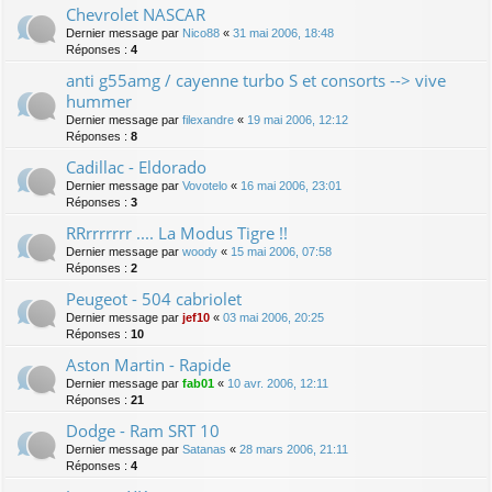
Chevrolet NASCAR
Dernier message par
Nico88
«
31 mai 2006, 18:48
Réponses :
4
anti g55amg / cayenne turbo S et consorts --> vive
hummer
Dernier message par
filexandre
«
19 mai 2006, 12:12
Réponses :
8
Cadillac - Eldorado
Dernier message par
Vovotelo
«
16 mai 2006, 23:01
Réponses :
3
RRrrrrrrr .... La Modus Tigre !!
Dernier message par
woody
«
15 mai 2006, 07:58
Réponses :
2
Peugeot - 504 cabriolet
Dernier message par
jef10
«
03 mai 2006, 20:25
Réponses :
10
Aston Martin - Rapide
Dernier message par
fab01
«
10 avr. 2006, 12:11
Réponses :
21
Dodge - Ram SRT 10
Dernier message par
Satanas
«
28 mars 2006, 21:11
Réponses :
4