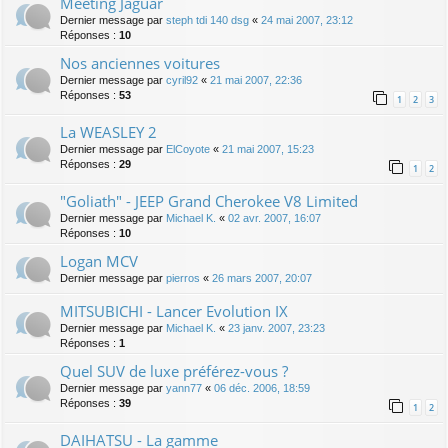
Meeting Jaguar
Dernier message par
steph tdi 140 dsg
«
24 mai 2007, 23:12
Réponses :
10
Nos anciennes voitures
Dernier message par
cyril92
«
21 mai 2007, 22:36
Réponses :
53
1
2
3
La WEASLEY 2
Dernier message par
ElCoyote
«
21 mai 2007, 15:23
Réponses :
29
1
2
"Goliath" - JEEP Grand Cherokee V8 Limited
Dernier message par
Michael K.
«
02 avr. 2007, 16:07
Réponses :
10
Logan MCV
Dernier message par
pierros
«
26 mars 2007, 20:07
MITSUBICHI - Lancer Evolution IX
Dernier message par
Michael K.
«
23 janv. 2007, 23:23
Réponses :
1
Quel SUV de luxe préférez-vous ?
Dernier message par
yann77
«
06 déc. 2006, 18:59
Réponses :
39
1
2
DAIHATSU - La gamme