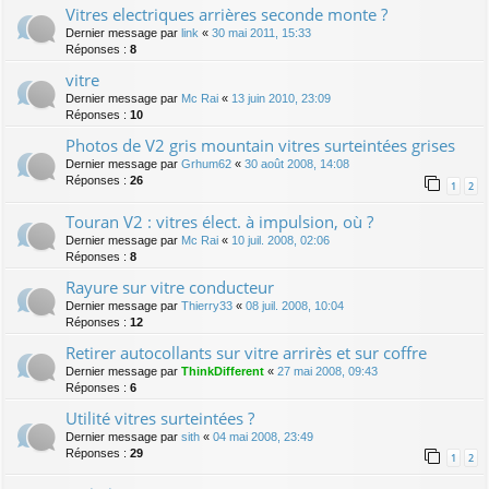
Vitres electriques arrières seconde monte ?
Dernier message par
link
«
30 mai 2011, 15:33
Réponses :
8
vitre
Dernier message par
Mc Rai
«
13 juin 2010, 23:09
Réponses :
10
Photos de V2 gris mountain vitres surteintées grises
Dernier message par
Grhum62
«
30 août 2008, 14:08
Réponses :
26
1
2
Touran V2 : vitres élect. à impulsion, où ?
Dernier message par
Mc Rai
«
10 juil. 2008, 02:06
Réponses :
8
Rayure sur vitre conducteur
Dernier message par
Thierry33
«
08 juil. 2008, 10:04
Réponses :
12
Retirer autocollants sur vitre arrirès et sur coffre
Dernier message par
ThinkDifferent
«
27 mai 2008, 09:43
Réponses :
6
Utilité vitres surteintées ?
Dernier message par
sith
«
04 mai 2008, 23:49
Réponses :
29
1
2