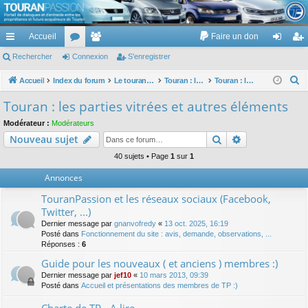
TouranPassion
Accueil
Faire un don
Le forum des propriétaires ou futurs acquéreurs du Volkswagen Touran
cc
Rechercher
or
Connexion
e
S’enregistrer
on
’e
ès
u
m
ne
nr
R
Accueil
Index du forum
Le touran dans ses versions I (V1 V2 V3) et II ...
Touran : les éléments et équipements extérieurs et intérieurs
Touran : les parties vitrées et autres éléments
e
ra
m
br
xi
eg
Touran : les parties vitrées et autres éléments
c
pi
s
es
on
ist
Modérateur :
Modérateurs
h
Rechercher
Recherche av
Nouveau sujet
de
re
e
r
40 sujets • Page
1
sur
1
r
c
Annonces
h
TouranPassion et les réseaux sociaux (Facebook,
e
Twitter, ...)
r
Dernier message par
gnanvofredy
«
13 oct. 2025, 16:19
Posté dans
Fonctionnement du site : avis, demande, observations, ...
Réponses :
6
Guide pour les nouveaux ( et anciens ) membres :)
Dernier message par
jef10
«
10 mars 2013, 09:39
Posté dans
Accueil et présentations des membres de TP :)