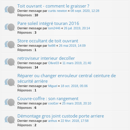
Toit ouvrant - comment le graisser ?
Dernier message par
curtis newton
«
08 sept. 2020, 12:28
Réponses :
10
Pare soleil intégré touran 2016
Dernier message par
tom2446
«
26 juil. 2019, 20:14
Réponses :
3
Store occultant de toit ouvrant
Dernier message par
fwi98
«
26 mai 2019, 14:09
Réponses :
1
retroviseur interieur decoller
Dernier message par
Olive03
«
11 mars 2019, 21:40
Réponses :
14
Réparer ou changer enrouleur central ceinture de
sécurité arrière
Dernier message par
Miguel
«
18 oct. 2018, 05:06
Réponses :
1
Couvre-coffre : son rangement
Dernier message par
cool1er
«
25 mars 2018, 20:10
Réponses :
6
Démontage gros joint custode porte arriere
Dernier message par
arthus
«
22 févr. 2018, 17:58
Réponses :
2