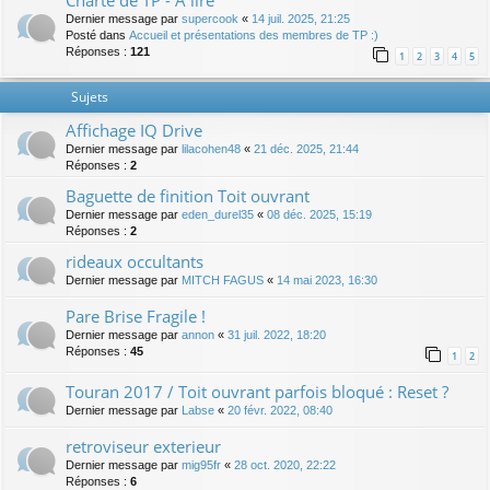
Charte de TP - A lire
Dernier message par
supercook
«
14 juil. 2025, 21:25
Posté dans
Accueil et présentations des membres de TP :)
Réponses :
121
1
2
3
4
5
Sujets
Affichage IQ Drive
Dernier message par
lilacohen48
«
21 déc. 2025, 21:44
Réponses :
2
Baguette de finition Toit ouvrant
Dernier message par
eden_durel35
«
08 déc. 2025, 15:19
Réponses :
2
rideaux occultants
Dernier message par
MITCH FAGUS
«
14 mai 2023, 16:30
Pare Brise Fragile !
Dernier message par
annon
«
31 juil. 2022, 18:20
Réponses :
45
1
2
Touran 2017 / Toit ouvrant parfois bloqué : Reset ?
Dernier message par
Labse
«
20 févr. 2022, 08:40
retroviseur exterieur
Dernier message par
mig95fr
«
28 oct. 2020, 22:22
Réponses :
6