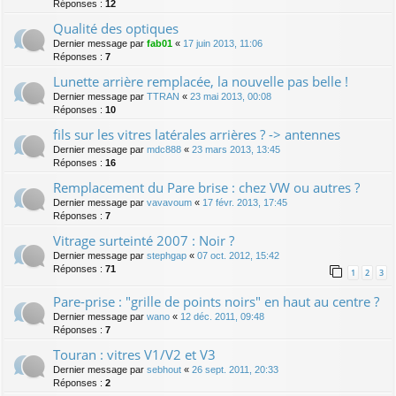
Réponses :
12
Qualité des optiques
Dernier message par
fab01
«
17 juin 2013, 11:06
Réponses :
7
Lunette arrière remplacée, la nouvelle pas belle !
Dernier message par
TTRAN
«
23 mai 2013, 00:08
Réponses :
10
fils sur les vitres latérales arrières ? -> antennes
Dernier message par
mdc888
«
23 mars 2013, 13:45
Réponses :
16
Remplacement du Pare brise : chez VW ou autres ?
Dernier message par
vavavoum
«
17 févr. 2013, 17:45
Réponses :
7
Vitrage surteinté 2007 : Noir ?
Dernier message par
stephgap
«
07 oct. 2012, 15:42
Réponses :
71
1
2
3
Pare-prise : "grille de points noirs" en haut au centre ?
Dernier message par
wano
«
12 déc. 2011, 09:48
Réponses :
7
Touran : vitres V1/V2 et V3
Dernier message par
sebhout
«
26 sept. 2011, 20:33
Réponses :
2