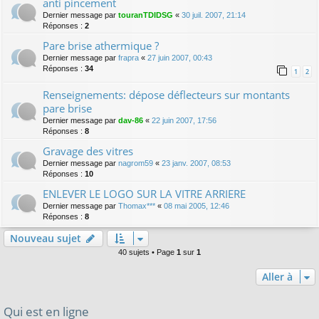
anti pincement
Dernier message par
touranTDIDSG
«
30 juil. 2007, 21:14
Réponses :
2
Pare brise athermique ?
Dernier message par
frapra
«
27 juin 2007, 00:43
Réponses :
34
1
2
Renseignements: dépose déflecteurs sur montants
pare brise
Dernier message par
dav-86
«
22 juin 2007, 17:56
Réponses :
8
Gravage des vitres
Dernier message par
nagrom59
«
23 janv. 2007, 08:53
Réponses :
10
ENLEVER LE LOGO SUR LA VITRE ARRIERE
Dernier message par
Thomax***
«
08 mai 2005, 12:46
Réponses :
8
Nouveau sujet
40 sujets • Page
1
sur
1
Aller à
Qui est en ligne