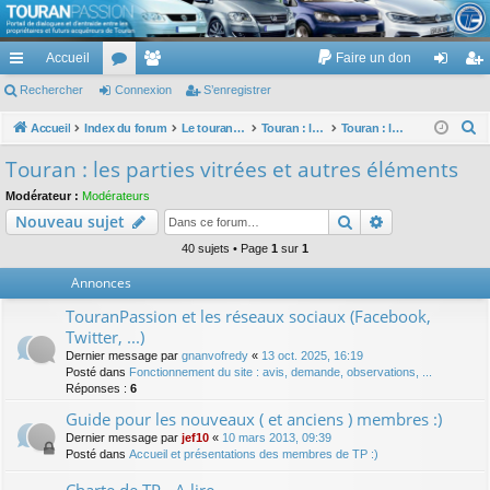
TouranPassion
Accueil
Faire un don
Le forum des propriétaires ou futurs acquéreurs du Volkswagen Touran
cc
Rechercher
or
Connexion
e
S’enregistrer
on
’e
ès
u
m
ne
nr
R
Accueil
Index du forum
Le touran dans ses versions I (V1 V2 V3) et II ...
Touran : les éléments et équipements extérieurs et intérieurs
Touran : les parties vitrées et autres éléments
e
ra
m
br
xi
eg
Touran : les parties vitrées et autres éléments
c
pi
s
es
on
ist
Modérateur :
Modérateurs
h
Rechercher
Recherche av
Nouveau sujet
de
re
e
r
40 sujets • Page
1
sur
1
r
c
Annonces
h
TouranPassion et les réseaux sociaux (Facebook,
e
Twitter, ...)
r
Dernier message par
gnanvofredy
«
13 oct. 2025, 16:19
Posté dans
Fonctionnement du site : avis, demande, observations, ...
Réponses :
6
Guide pour les nouveaux ( et anciens ) membres :)
Dernier message par
jef10
«
10 mars 2013, 09:39
Posté dans
Accueil et présentations des membres de TP :)