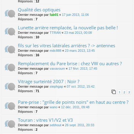
Réponses :
12
Qualité des optiques
Dernier message par
fab01
«
17 juin 2013, 11:06
Réponses :
7
Lunette arrière remplacée, la nouvelle pas belle !
Dernier message par
TTRAN
«
23 mai 2013, 00:08
Réponses :
10
fils sur les vitres latérales arrières ? -> antennes
Dernier message par
mdc888
«
23 mars 2013, 13:45
Réponses :
16
Remplacement du Pare brise : chez VW ou autres ?
Dernier message par
vavavoum
«
17 févr. 2013, 17:45
Réponses :
7
Vitrage surteinté 2007 : Noir ?
Dernier message par
stephgap
«
07 oct. 2012, 15:42
Réponses :
71
1
2
3
Pare-prise : "grille de points noirs" en haut au centre ?
Dernier message par
wano
«
12 déc. 2011, 09:48
Réponses :
7
Touran : vitres V1/V2 et V3
Dernier message par
sebhout
«
26 sept. 2011, 20:33
Réponses :
2