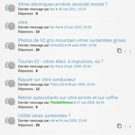
Vitres electriques arrières seconde monte ?
Dernier message par
link
«
30 mai 2011, 15:33
Réponses :
8
vitre
Dernier message par
Mc Rai
«
13 juin 2010, 23:09
Réponses :
10
Photos de V2 gris mountain vitres surteintées grises
Dernier message par
Grhum62
«
30 août 2008, 14:08
Réponses :
26
1
2
Touran V2 : vitres élect. à impulsion, où ?
Dernier message par
Mc Rai
«
10 juil. 2008, 02:06
Réponses :
8
Rayure sur vitre conducteur
Dernier message par
Thierry33
«
08 juil. 2008, 10:04
Réponses :
12
Retirer autocollants sur vitre arrirès et sur coffre
Dernier message par
ThinkDifferent
«
27 mai 2008, 09:43
Réponses :
6
Utilité vitres surteintées ?
Dernier message par
sith
«
04 mai 2008, 23:49
Réponses :
29
1
2