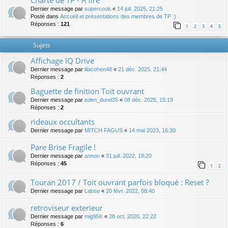
Charte de TP - A lire
Dernier message par
supercook
«
14 juil. 2025, 21:25
Posté dans
Accueil et présentations des membres de TP :)
Réponses :
121
1
2
3
4
5
Sujets
Affichage IQ Drive
Dernier message par
lilacohen48
«
21 déc. 2025, 21:44
Réponses :
2
Baguette de finition Toit ouvrant
Dernier message par
eden_durel35
«
08 déc. 2025, 15:19
Réponses :
2
rideaux occultants
Dernier message par
MITCH FAGUS
«
14 mai 2023, 16:30
Pare Brise Fragile !
Dernier message par
annon
«
31 juil. 2022, 18:20
Réponses :
45
1
2
Touran 2017 / Toit ouvrant parfois bloqué : Reset ?
Dernier message par
Labse
«
20 févr. 2022, 08:40
retroviseur exterieur
Dernier message par
mig95fr
«
28 oct. 2020, 22:22
Réponses :
6