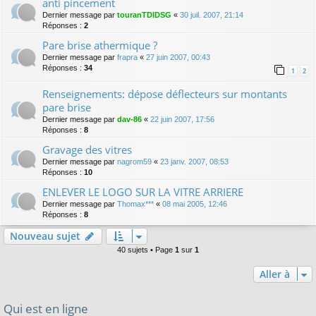
anti pincement
Dernier message par
touranTDIDSG
«
30 juil. 2007, 21:14
Réponses :
2
Pare brise athermique ?
Dernier message par
frapra
«
27 juin 2007, 00:43
Réponses :
34
1
2
Renseignements: dépose déflecteurs sur montants
pare brise
Dernier message par
dav-86
«
22 juin 2007, 17:56
Réponses :
8
Gravage des vitres
Dernier message par
nagrom59
«
23 janv. 2007, 08:53
Réponses :
10
ENLEVER LE LOGO SUR LA VITRE ARRIERE
Dernier message par
Thomax***
«
08 mai 2005, 12:46
Réponses :
8
Nouveau sujet
40 sujets • Page
1
sur
1
Aller à
Qui est en ligne