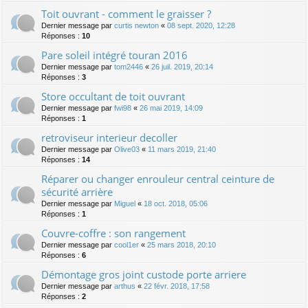
Toit ouvrant - comment le graisser ?
Dernier message par
curtis newton
«
08 sept. 2020, 12:28
Réponses :
10
Pare soleil intégré touran 2016
Dernier message par
tom2446
«
26 juil. 2019, 20:14
Réponses :
3
Store occultant de toit ouvrant
Dernier message par
fwi98
«
26 mai 2019, 14:09
Réponses :
1
retroviseur interieur decoller
Dernier message par
Olive03
«
11 mars 2019, 21:40
Réponses :
14
Réparer ou changer enrouleur central ceinture de
sécurité arrière
Dernier message par
Miguel
«
18 oct. 2018, 05:06
Réponses :
1
Couvre-coffre : son rangement
Dernier message par
cool1er
«
25 mars 2018, 20:10
Réponses :
6
Démontage gros joint custode porte arriere
Dernier message par
arthus
«
22 févr. 2018, 17:58
Réponses :
2