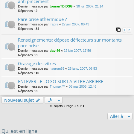
anti pincement
Dernier message par
touranTDIDSG
«
30 juil. 2007, 21:14
Réponses :
2
Pare brise athermique ?
Dernier message par
frapra
«
27 juin 2007, 00:43
Réponses :
34
1
2
Renseignements: dépose déflecteurs sur montants
pare brise
Dernier message par
dav-86
«
22 juin 2007, 17:56
Réponses :
8
Gravage des vitres
Dernier message par
nagrom59
«
23 janv. 2007, 08:53
Réponses :
10
ENLEVER LE LOGO SUR LA VITRE ARRIERE
Dernier message par
Thomax***
«
08 mai 2005, 12:46
Réponses :
8
Nouveau sujet
40 sujets • Page
1
sur
1
Aller à
Qui est en ligne