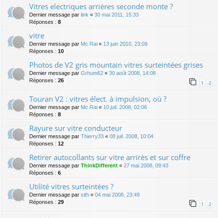
Vitres electriques arrières seconde monte ?
Dernier message par
link
«
30 mai 2011, 15:33
Réponses :
8
vitre
Dernier message par
Mc Rai
«
13 juin 2010, 23:09
Réponses :
10
Photos de V2 gris mountain vitres surteintées grises
Dernier message par
Grhum62
«
30 août 2008, 14:08
Réponses :
26
1
2
Touran V2 : vitres élect. à impulsion, où ?
Dernier message par
Mc Rai
«
10 juil. 2008, 02:06
Réponses :
8
Rayure sur vitre conducteur
Dernier message par
Thierry33
«
08 juil. 2008, 10:04
Réponses :
12
Retirer autocollants sur vitre arrirès et sur coffre
Dernier message par
ThinkDifferent
«
27 mai 2008, 09:43
Réponses :
6
Utilité vitres surteintées ?
Dernier message par
sith
«
04 mai 2008, 23:49
Réponses :
29
1
2