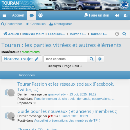
TouranPassion
Accueil
Faire un don
Le forum des propriétaires ou futurs acquéreurs du Volkswagen Touran
cc
Rechercher
or
Connexion
e
S’enregistrer
on
’e
ès
u
m
ne
nr
R
Accueil
Index du forum
Le touran dans ses versions I (V1 V2 V3) et II ...
Touran : les éléments et équipements extérieurs et intérieurs
Touran : les parties vitrées et autres éléments
e
ra
m
br
xi
eg
Touran : les parties vitrées et autres éléments
c
pi
s
es
on
ist
Modérateur :
Modérateurs
h
Rechercher
Recherche av
Nouveau sujet
de
re
e
r
40 sujets • Page
1
sur
1
r
c
Annonces
h
TouranPassion et les réseaux sociaux (Facebook,
e
Twitter, ...)
r
Dernier message par
gnanvofredy
«
13 oct. 2025, 16:19
Posté dans
Fonctionnement du site : avis, demande, observations, ...
Réponses :
6
Guide pour les nouveaux ( et anciens ) membres :)
Dernier message par
jef10
«
10 mars 2013, 09:39
Posté dans
Accueil et présentations des membres de TP :)