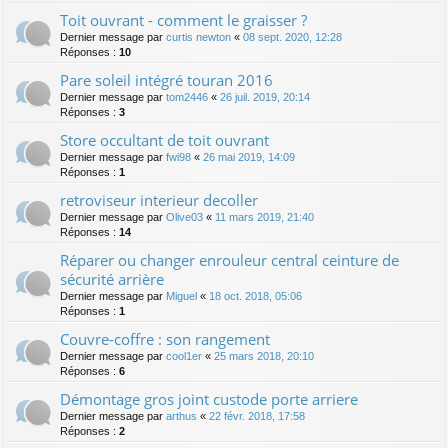
Toit ouvrant - comment le graisser ?
Dernier message par
curtis newton
«
08 sept. 2020, 12:28
Réponses :
10
Pare soleil intégré touran 2016
Dernier message par
tom2446
«
26 juil. 2019, 20:14
Réponses :
3
Store occultant de toit ouvrant
Dernier message par
fwi98
«
26 mai 2019, 14:09
Réponses :
1
retroviseur interieur decoller
Dernier message par
Olive03
«
11 mars 2019, 21:40
Réponses :
14
Réparer ou changer enrouleur central ceinture de
sécurité arrière
Dernier message par
Miguel
«
18 oct. 2018, 05:06
Réponses :
1
Couvre-coffre : son rangement
Dernier message par
cool1er
«
25 mars 2018, 20:10
Réponses :
6
Démontage gros joint custode porte arriere
Dernier message par
arthus
«
22 févr. 2018, 17:58
Réponses :
2