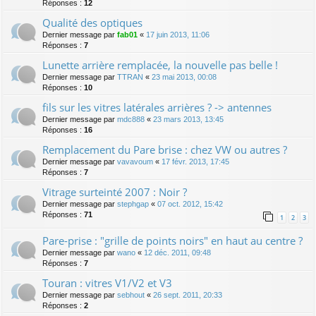
Réponses :
12
Qualité des optiques
Dernier message par
fab01
«
17 juin 2013, 11:06
Réponses :
7
Lunette arrière remplacée, la nouvelle pas belle !
Dernier message par
TTRAN
«
23 mai 2013, 00:08
Réponses :
10
fils sur les vitres latérales arrières ? -> antennes
Dernier message par
mdc888
«
23 mars 2013, 13:45
Réponses :
16
Remplacement du Pare brise : chez VW ou autres ?
Dernier message par
vavavoum
«
17 févr. 2013, 17:45
Réponses :
7
Vitrage surteinté 2007 : Noir ?
Dernier message par
stephgap
«
07 oct. 2012, 15:42
Réponses :
71
1
2
3
Pare-prise : "grille de points noirs" en haut au centre ?
Dernier message par
wano
«
12 déc. 2011, 09:48
Réponses :
7
Touran : vitres V1/V2 et V3
Dernier message par
sebhout
«
26 sept. 2011, 20:33
Réponses :
2