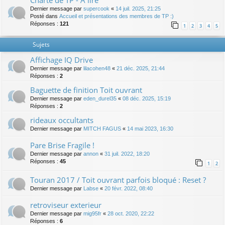
Charte de TP - A lire
Dernier message par
supercook
«
14 juil. 2025, 21:25
Posté dans
Accueil et présentations des membres de TP :)
Réponses :
121
1
2
3
4
5
Sujets
Affichage IQ Drive
Dernier message par
lilacohen48
«
21 déc. 2025, 21:44
Réponses :
2
Baguette de finition Toit ouvrant
Dernier message par
eden_durel35
«
08 déc. 2025, 15:19
Réponses :
2
rideaux occultants
Dernier message par
MITCH FAGUS
«
14 mai 2023, 16:30
Pare Brise Fragile !
Dernier message par
annon
«
31 juil. 2022, 18:20
Réponses :
45
1
2
Touran 2017 / Toit ouvrant parfois bloqué : Reset ?
Dernier message par
Labse
«
20 févr. 2022, 08:40
retroviseur exterieur
Dernier message par
mig95fr
«
28 oct. 2020, 22:22
Réponses :
6