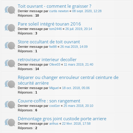
Toit ouvrant - comment le graisser ?
Dernier message par
curtis newton
«
08 sept. 2020, 12:28
Réponses :
10
Pare soleil intégré touran 2016
Dernier message par
tom2446
«
26 juil. 2019, 20:14
Réponses :
3
Store occultant de toit ouvrant
Dernier message par
fwi98
«
26 mai 2019, 14:09
Réponses :
1
retroviseur interieur decoller
Dernier message par
Olive03
«
11 mars 2019, 21:40
Réponses :
14
Réparer ou changer enrouleur central ceinture de
sécurité arrière
Dernier message par
Miguel
«
18 oct. 2018, 05:06
Réponses :
1
Couvre-coffre : son rangement
Dernier message par
cool1er
«
25 mars 2018, 20:10
Réponses :
6
Démontage gros joint custode porte arriere
Dernier message par
arthus
«
22 févr. 2018, 17:58
Réponses :
2