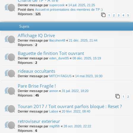
Charte de TP - A lire
Dernier message par
supercook
«
14 juil. 2025, 21:25
Posté dans
Accueil et présentations des membres de TP :)
Réponses :
121
1
2
3
4
5
Sujets
Affichage IQ Drive
Dernier message par
lilacohen48
«
21 déc. 2025, 21:44
Réponses :
2
Baguette de finition Toit ouvrant
Dernier message par
eden_durel35
«
08 déc. 2025, 15:19
Réponses :
2
rideaux occultants
Dernier message par
MITCH FAGUS
«
14 mai 2023, 16:30
Pare Brise Fragile !
Dernier message par
annon
«
31 juil. 2022, 18:20
Réponses :
45
1
2
Touran 2017 / Toit ouvrant parfois bloqué : Reset ?
Dernier message par
Labse
«
20 févr. 2022, 08:40
retroviseur exterieur
Dernier message par
mig95fr
«
28 oct. 2020, 22:22
Réponses :
6