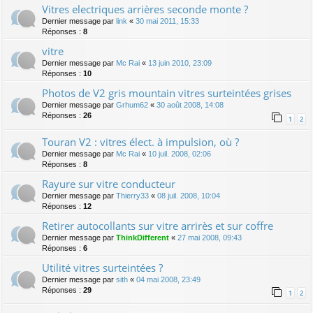
Vitres electriques arrières seconde monte ?
Dernier message par
link
«
30 mai 2011, 15:33
Réponses :
8
vitre
Dernier message par
Mc Rai
«
13 juin 2010, 23:09
Réponses :
10
Photos de V2 gris mountain vitres surteintées grises
Dernier message par
Grhum62
«
30 août 2008, 14:08
Réponses :
26
1
2
Touran V2 : vitres élect. à impulsion, où ?
Dernier message par
Mc Rai
«
10 juil. 2008, 02:06
Réponses :
8
Rayure sur vitre conducteur
Dernier message par
Thierry33
«
08 juil. 2008, 10:04
Réponses :
12
Retirer autocollants sur vitre arrirès et sur coffre
Dernier message par
ThinkDifferent
«
27 mai 2008, 09:43
Réponses :
6
Utilité vitres surteintées ?
Dernier message par
sith
«
04 mai 2008, 23:49
Réponses :
29
1
2