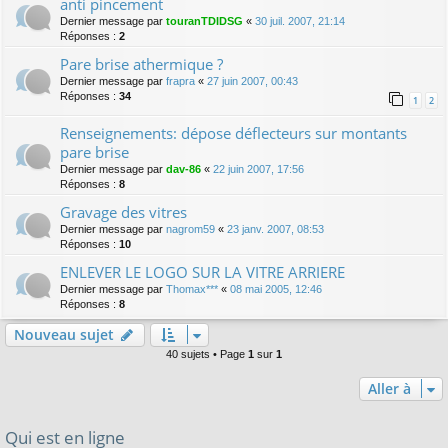
anti pincement
Dernier message par
touranTDIDSG
«
30 juil. 2007, 21:14
Réponses :
2
Pare brise athermique ?
Dernier message par
frapra
«
27 juin 2007, 00:43
Réponses :
34
1
2
Renseignements: dépose déflecteurs sur montants
pare brise
Dernier message par
dav-86
«
22 juin 2007, 17:56
Réponses :
8
Gravage des vitres
Dernier message par
nagrom59
«
23 janv. 2007, 08:53
Réponses :
10
ENLEVER LE LOGO SUR LA VITRE ARRIERE
Dernier message par
Thomax***
«
08 mai 2005, 12:46
Réponses :
8
Nouveau sujet
40 sujets • Page
1
sur
1
Aller à
Qui est en ligne