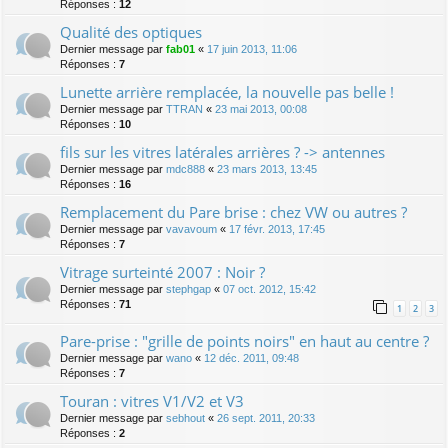
Réponses :
12
Qualité des optiques
Dernier message par
fab01
«
17 juin 2013, 11:06
Réponses :
7
Lunette arrière remplacée, la nouvelle pas belle !
Dernier message par
TTRAN
«
23 mai 2013, 00:08
Réponses :
10
fils sur les vitres latérales arrières ? -> antennes
Dernier message par
mdc888
«
23 mars 2013, 13:45
Réponses :
16
Remplacement du Pare brise : chez VW ou autres ?
Dernier message par
vavavoum
«
17 févr. 2013, 17:45
Réponses :
7
Vitrage surteinté 2007 : Noir ?
Dernier message par
stephgap
«
07 oct. 2012, 15:42
Réponses :
71
1
2
3
Pare-prise : "grille de points noirs" en haut au centre ?
Dernier message par
wano
«
12 déc. 2011, 09:48
Réponses :
7
Touran : vitres V1/V2 et V3
Dernier message par
sebhout
«
26 sept. 2011, 20:33
Réponses :
2