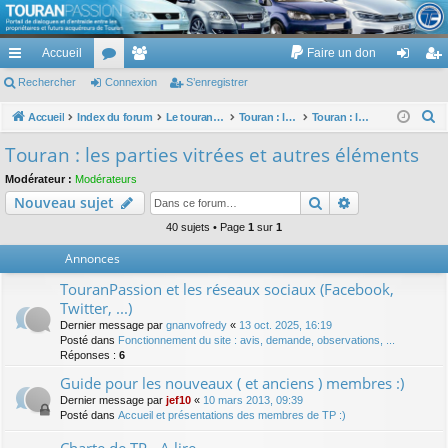
TouranPassion
Accueil
Faire un don
Le forum des propriétaires ou futurs acquéreurs du Volkswagen Touran
cc
Rechercher
or
Connexion
e
S’enregistrer
on
’e
ès
u
m
ne
nr
R
Accueil
Index du forum
Le touran dans ses versions I (V1 V2 V3) et II ...
Touran : les éléments et équipements extérieurs et intérieurs
Touran : les parties vitrées et autres éléments
e
ra
m
br
xi
eg
Touran : les parties vitrées et autres éléments
c
pi
s
es
on
ist
Modérateur :
Modérateurs
h
Rechercher
Recherche av
Nouveau sujet
de
re
e
r
40 sujets • Page
1
sur
1
r
c
Annonces
h
TouranPassion et les réseaux sociaux (Facebook,
e
Twitter, ...)
r
Dernier message par
gnanvofredy
«
13 oct. 2025, 16:19
Posté dans
Fonctionnement du site : avis, demande, observations, ...
Réponses :
6
Guide pour les nouveaux ( et anciens ) membres :)
Dernier message par
jef10
«
10 mars 2013, 09:39
Posté dans
Accueil et présentations des membres de TP :)