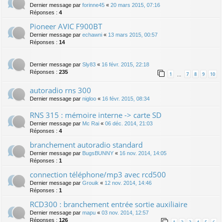
Dernier message par
forinne45
«
20 mars 2015, 07:16
Réponses :
4
Pioneer AVIC F900BT
Dernier message par
echawni
«
13 mars 2015, 00:57
Réponses :
14
Dernier message par
Sly83
«
16 févr. 2015, 22:18
Réponses :
235
1
7
8
9
10
…
autoradio rns 300
Dernier message par
nigloo
«
16 févr. 2015, 08:34
RNS 315 : mémoire interne -> carte SD
Dernier message par
Mc Rai
«
06 déc. 2014, 21:03
Réponses :
4
branchement autoradio standard
Dernier message par
BugsBUNNY
«
16 nov. 2014, 14:05
Réponses :
1
connection téléphone/mp3 avec rcd500
Dernier message par
Grouik
«
12 nov. 2014, 14:46
Réponses :
1
RCD300 : branchement entrée sortie auxiliaire
Dernier message par
mapu
«
03 nov. 2014, 12:57
Réponses :
126