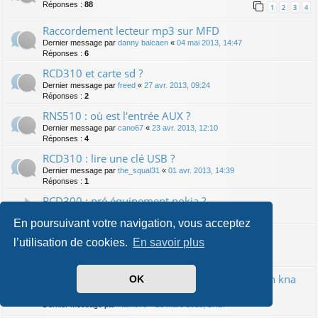
Réponses :
88
1
2
3
4
Raccordement lecteur mp3 sur MFD
Dernier message par
danny balcaen
«
04 mai 2013, 14:47
Réponses :
6
RCD310 et carte sd ?
Dernier message par
freed
«
27 avr. 2013, 09:24
Réponses :
2
RNS510 : où est l'entrée AUX ?
Dernier message par
cano67
«
23 avr. 2013, 12:10
Réponses :
4
RCD310 : lire une clé USB ?
Dernier message par
the_squal31
«
01 avr. 2013, 14:39
Réponses :
1
RCD300 : pré équipement nokia ?
Dernier message par
joselito57200
«
01 avr. 2013, 11:29
En poursuivant votre navigation, vous acceptez
RCD500 : fiches à l'arrière ?
l’utilisation de cookies.
En savoir plus
Dernier message par
megamach1975
«
24 mars 2013, 14:06
Réponses :
8
Kenwood ddx 7025 avec système de navigation kna
OK
dv-3200
Dernier message par
Ramo76
«
23 mars 2013, 17:27