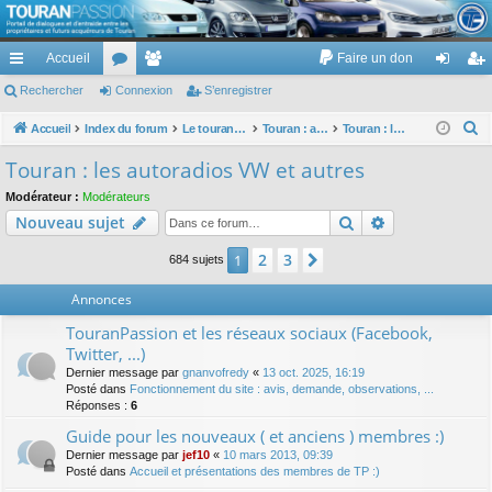
TouranPassion
Accueil
Faire un don
Le forum des propriétaires ou futurs acquéreurs du Volkswagen Touran
cc
Rechercher
or
Connexion
e
S’enregistrer
on
’e
ès
u
m
ne
nr
R
Accueil
Index du forum
Le touran dans ses versions I (V1 V2 V3) et II ...
Touran : autoradios et GPS
Touran : les autoradios VW et autres
e
ra
m
br
xi
eg
Touran : les autoradios VW et autres
c
pi
s
es
on
ist
Modérateur :
Modérateurs
h
Rechercher
Recherche av
Nouveau sujet
de
re
e
r
r
2
3
1
Suivante
684 sujets
c
Annonces
h
e
TouranPassion et les réseaux sociaux (Facebook,
r
Twitter, ...)
Dernier message par
gnanvofredy
«
13 oct. 2025, 16:19
Posté dans
Fonctionnement du site : avis, demande, observations, ...
Réponses :
6
Guide pour les nouveaux ( et anciens ) membres :)
Dernier message par
jef10
«
10 mars 2013, 09:39
Posté dans
Accueil et présentations des membres de TP :)