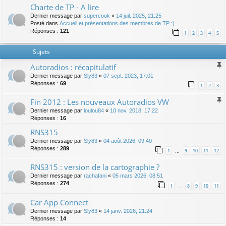
Charte de TP - A lire
Dernier message par
supercook
«
14 juil. 2025, 21:25
Posté dans
Accueil et présentations des membres de TP :)
Réponses :
121
1
2
3
4
5
Sujets
Autoradios : récapitulatif
Dernier message par
Sly83
«
07 sept. 2023, 17:01
Réponses :
69
1
2
3
Fin 2012 : Les nouveaux Autoradios VW
Dernier message par
loulou84
«
10 nov. 2018, 17:22
Réponses :
16
RNS315
Dernier message par
Sly83
«
04 août 2026, 09:40
Réponses :
289
1
9
10
11
12
…
RNS315 : version de la cartographie ?
Dernier message par
rachafani
«
05 mars 2026, 08:51
Réponses :
274
1
8
9
10
11
…
Car App Connect
Dernier message par
Sly83
«
14 janv. 2026, 21:24
Réponses :
14