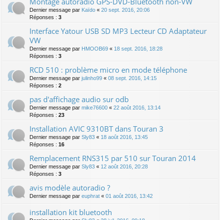
Montage autoradio GPS-DVD-Bluetooth non-VW
Dernier message par
Kaïdo
«
20 sept. 2016, 20:06
Réponses :
3
Interface Yatour USB SD MP3 Lecteur CD Adaptateur
VW
Dernier message par
HMOOB69
«
18 sept. 2016, 18:28
Réponses :
3
RCD 510 : problème micro en mode téléphone
Dernier message par
julinho99
«
08 sept. 2016, 14:15
Réponses :
2
pas d'affichage audio sur odb
Dernier message par
mike76600
«
22 août 2016, 13:14
Réponses :
23
Installation AVIC 9310BT dans Touran 3
Dernier message par
Sly83
«
18 août 2016, 13:45
Réponses :
16
Remplacement RNS315 par 510 sur Touran 2014
Dernier message par
Sly83
«
12 août 2016, 20:28
Réponses :
3
avis modèle autoradio ?
Dernier message par
euphrat
«
01 août 2016, 13:42
installation kit bluetooth