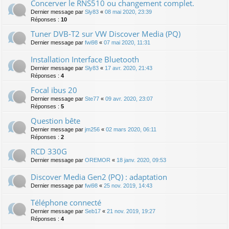
Concerver le RNS510 ou changement complet.
Dernier message par
Sly83
«
08 mai 2020, 23:39
Réponses :
10
Tuner DVB-T2 sur VW Discover Media (PQ)
Dernier message par
fwi98
«
07 mai 2020, 11:31
Installation Interface Bluetooth
Dernier message par
Sly83
«
17 avr. 2020, 21:43
Réponses :
4
Focal ibus 20
Dernier message par
Ste77
«
09 avr. 2020, 23:07
Réponses :
5
Question bête
Dernier message par
jm256
«
02 mars 2020, 06:11
Réponses :
2
RCD 330G
Dernier message par
OREMOR
«
18 janv. 2020, 09:53
Discover Media Gen2 (PQ) : adaptation
Dernier message par
fwi98
«
25 nov. 2019, 14:43
Téléphone connecté
Dernier message par
Seb17
«
21 nov. 2019, 19:27
Réponses :
4