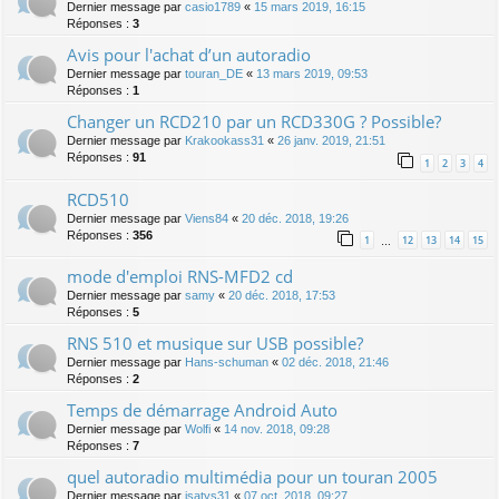
Dernier message par
casio1789
«
15 mars 2019, 16:15
Réponses :
3
Avis pour l'achat d’un autoradio
Dernier message par
touran_DE
«
13 mars 2019, 09:53
Réponses :
1
Changer un RCD210 par un RCD330G ? Possible?
Dernier message par
Krakookass31
«
26 janv. 2019, 21:51
Réponses :
91
1
2
3
4
RCD510
Dernier message par
Viens84
«
20 déc. 2018, 19:26
Réponses :
356
1
12
13
14
15
…
mode d'emploi RNS-MFD2 cd
Dernier message par
samy
«
20 déc. 2018, 17:53
Réponses :
5
RNS 510 et musique sur USB possible?
Dernier message par
Hans-schuman
«
02 déc. 2018, 21:46
Réponses :
2
Temps de démarrage Android Auto
Dernier message par
Wolfi
«
14 nov. 2018, 09:28
Réponses :
7
quel autoradio multimédia pour un touran 2005
Dernier message par
isatys31
«
07 oct. 2018, 09:27