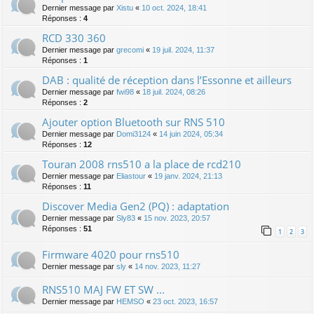
Dernier message par
Xistu
«
10 oct. 2024, 18:41
Réponses :
4
RCD 330 360
Dernier message par
grecomi
«
19 juil. 2024, 11:37
Réponses :
1
DAB : qualité de réception dans l’Essonne et ailleurs
Dernier message par
fwi98
«
18 juil. 2024, 08:26
Réponses :
2
Ajouter option Bluetooth sur RNS 510
Dernier message par
Domi3124
«
14 juin 2024, 05:34
Réponses :
12
Touran 2008 rns510 a la place de rcd210
Dernier message par
Eliastour
«
19 janv. 2024, 21:13
Réponses :
11
Discover Media Gen2 (PQ) : adaptation
Dernier message par
Sly83
«
15 nov. 2023, 20:57
Réponses :
51
1
2
3
Firmware 4020 pour rns510
Dernier message par
sly
«
14 nov. 2023, 11:27
RNS510 MAJ FW ET SW ...
Dernier message par
HEMSO
«
23 oct. 2023, 16:57