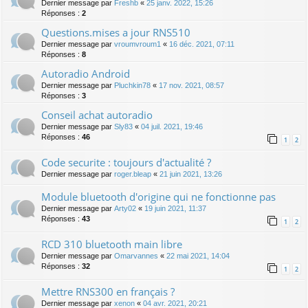
Dernier message par
Freshb
«
25 janv. 2022, 15:26
Réponses :
2
Questions.mises a jour RNS510
Dernier message par
vroumvroum1
«
16 déc. 2021, 07:11
Réponses :
8
Autoradio Android
Dernier message par
Pluchkin78
«
17 nov. 2021, 08:57
Réponses :
3
Conseil achat autoradio
Dernier message par
Sly83
«
04 juil. 2021, 19:46
Réponses :
46
1
2
Code securite : toujours d'actualité ?
Dernier message par
roger.bleap
«
21 juin 2021, 13:26
Module bluetooth d'origine qui ne fonctionne pas
Dernier message par
Arty02
«
19 juin 2021, 11:37
Réponses :
43
1
2
RCD 310 bluetooth main libre
Dernier message par
Omarvannes
«
22 mai 2021, 14:04
Réponses :
32
1
2
Mettre RNS300 en français ?
Dernier message par
xenon
«
04 avr. 2021, 20:21