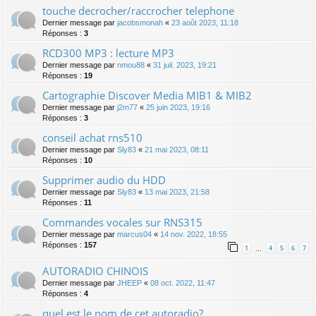
touche decrocher/raccrocher telephone
Dernier message par
jacobsmonah
«
23 août 2023, 11:18
Réponses :
3
RCD300 MP3 : lecture MP3
Dernier message par
nmou88
«
31 juil. 2023, 19:21
Réponses :
19
Cartographie Discover Media MIB1 & MIB2
Dernier message par
j2m77
«
25 juin 2023, 19:16
Réponses :
3
conseil achat rns510
Dernier message par
Sly83
«
21 mai 2023, 08:11
Réponses :
10
Supprimer audio du HDD
Dernier message par
Sly83
«
13 mai 2023, 21:58
Réponses :
11
Commandes vocales sur RNS315
Dernier message par
marcus04
«
14 nov. 2022, 18:55
Réponses :
157
1
4
5
6
7
…
AUTORADIO CHINOIS
Dernier message par
JHEEP
«
08 oct. 2022, 11:47
Réponses :
4
quel est le nom de cet autoradio?