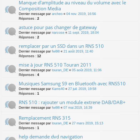
Manque d'amplitude au niveau du volume avec le
Composition Media
Dernier message par
archeo
«
04 nov. 2019, 16:56
Réponses :
2
astuce pour pas changer de gateway
Dernier message par
narcose
«
11 sept. 2019, 18:04
Réponses :
2
remplacer par un SSD dans un RNS 510
Dernier message par
fwi98
«
21 août 2019, 11:40
Réponses :
12
mise à jour RNS 510 Touran 2011
Dernier message par
touran_DE
«
05 août 2019, 11:06
Réponses :
4
Musiques Samsung S9 en Bluetooth avec RNS510
Dernier message par
Kams40
«
27 juil. 2019, 19:58
Réponses :
1
RNS 510 : rajouter un module extrene DAB/DAB+
Dernier message par
fwi98
«
07 mai 2019, 16:39
Remplacement RNS 315
Dernier message par
touran_DE
«
27 mars 2019, 15:13
Réponses :
1
help demande dvd navigation