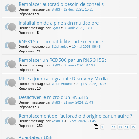
Remplacer autoradio besoin de conseils
Dernier message par
Sly83
«
12 déc. 2025, 15:28
Réponses :
9
installation de alpine skin multicolore
Dernier message par
Sly83
«
06 août 2025, 13:05
Réponses :
5
RNS315 et compatibilité carte mémoire.
Dernier message par
Stéphaniee
«
10 mai 2025, 09:46
Réponses :
21
Remplacer un RCD500 par un RNS 315Bt
Dernier message par
Sly83
«
08 mars 2025, 07:33
Réponses :
8
Mise a jour cartographie Discovery Media
Dernier message par
vroumvroum1
«
21 janv. 2025, 15:27
Réponses :
10
Désactiver le micro d'un RNS315
Dernier message par
Sly83
«
21 nov. 2024, 23:43
Réponses :
3
Remplacement de l'autoradio d'origine par un autre ?
Dernier message par
Yoshi31
«
16 oct. 2024, 21:45
Réponses :
352
1
12
13
14
15
…
Adaptateur USB