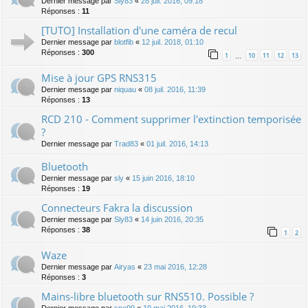
Dernier message par
Sly83
«
28 juil. 2016, 09:18
Réponses :
11
[TUTO] Installation d'une caméra de recul
Dernier message par
blotfib
«
12 juil. 2018, 01:10
Réponses :
300
1
10
11
12
13
…
Mise à jour GPS RNS315
Dernier message par
niquau
«
08 juil. 2016, 11:39
Réponses :
13
RCD 210 - Comment supprimer l'extinction temporisée
?
Dernier message par
Trad83
«
01 juil. 2016, 14:13
Bluetooth
Dernier message par
sly
«
15 juin 2016, 18:10
Réponses :
19
Connecteurs Fakra la discussion
Dernier message par
Sly83
«
14 juin 2016, 20:35
Réponses :
38
1
2
Waze
Dernier message par
Airyas
«
23 mai 2016, 12:28
Réponses :
3
Mains-libre bluetooth sur RNS510. Possible ?