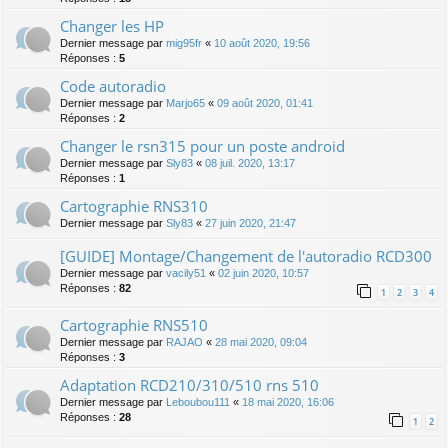
Changer les HP
Dernier message par
mig95fr
«
10 août 2020, 19:56
Réponses :
5
Code autoradio
Dernier message par
Marjo65
«
09 août 2020, 01:41
Réponses :
2
Changer le rsn315 pour un poste android
Dernier message par
Sly83
«
08 juil. 2020, 13:17
Réponses :
1
Cartographie RNS310
Dernier message par
Sly83
«
27 juin 2020, 21:47
[GUIDE] Montage/Changement de l'autoradio RCD300
Dernier message par
vacily51
«
02 juin 2020, 10:57
Réponses :
82
1
2
3
4
Cartographie RNS510
Dernier message par
RAJAO
«
28 mai 2020, 09:04
Réponses :
3
Adaptation RCD210/310/510 rns 510
Dernier message par
Leboubou111
«
18 mai 2020, 16:06
Réponses :
28
1
2