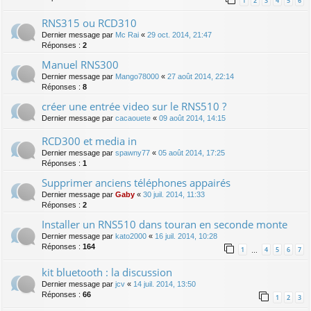
1
2
3
4
5
6
RNS315 ou RCD310
Dernier message par
Mc Rai
«
29 oct. 2014, 21:47
Réponses :
2
Manuel RNS300
Dernier message par
Mango78000
«
27 août 2014, 22:14
Réponses :
8
créer une entrée video sur le RNS510 ?
Dernier message par
cacaouete
«
09 août 2014, 14:15
RCD300 et media in
Dernier message par
spawny77
«
05 août 2014, 17:25
Réponses :
1
Supprimer anciens téléphones appairés
Dernier message par
Gaby
«
30 juil. 2014, 11:33
Réponses :
2
Installer un RNS510 dans touran en seconde monte
Dernier message par
kato2000
«
16 juil. 2014, 10:28
Réponses :
164
1
4
5
6
7
…
kit bluetooth : la discussion
Dernier message par
jcv
«
14 juil. 2014, 13:50
Réponses :
66
1
2
3