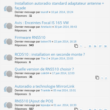
Installation autoradio standard adaptateur antenne +
façade
Dernier message par
tourolf
«
10 juil. 2014, 19:24
Réponses :
11
Avis : Enceintes Focal IS 165 VW
Dernier message par
Artefackt
«
30 juin 2014, 09:43
Réponses :
4
Firmware RNS510
Dernier message par
boken78
«
22 juin 2014, 16:18
Réponses :
943
1
35
36
37
38
…
RCD510 : installation en seconde monte ?
Dernier message par
Thx-2
«
18 juin 2014, 23:03
Réponses :
6
Quelle version de RNS510 choisir ?
Dernier message par
colin94
«
17 juin 2014, 12:03
Réponses :
35
1
2
Autoradio a technologie MirrorLink
Dernier message par
Trankile
«
05 mai 2014, 15:01
Réponses :
1
RNS510 [Ajout de POI]
Dernier message par
lepoulpe
«
01 avr. 2014, 10:33
Réponses :
557
1
20
21
22
23