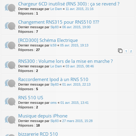
Chargeur 6CD inutilisé (RNS 300) : ça se revend ?
Dernier message par
Le Dam
«
11 avr. 2015, 21:16
Réponses :
1
Changement RNS315 pour RNS510 !!??
Dernier message par
Sly83
«
06 avr. 2015, 19:00
Réponses :
7
[RCD300] Schéma Electrique
Dernier message par
lc59
«
05 avr. 2015, 19:13
Réponses :
27
1
2
RNS300 : Volume lors de la mise en marche ?
Dernier message par
Le Dam
«
03 avr. 2015, 08:46
Réponses :
2
Raccordement Ipod à un RNS 510
Dernier message par
Sly83
«
01 avr. 2015, 22:13
Réponses :
5
RNS 510 US
Dernier message par
oms
«
01 avr. 2015, 13:41
Réponses :
2
Musique depuis iPhone
Dernier message par
Sly83
«
27 mars 2015, 15:28
Réponses :
18
bizzarerie RCD 510