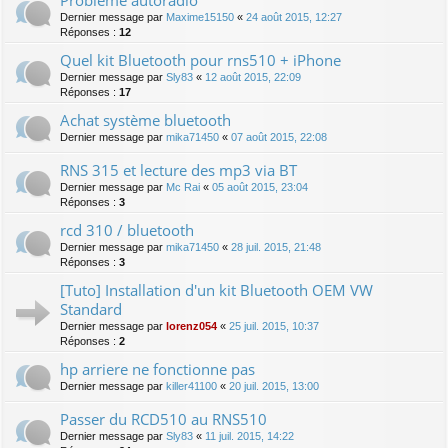
Dernier message par
Maxime15150
«
24 août 2015, 12:27
Réponses :
12
Quel kit Bluetooth pour rns510 + iPhone
Dernier message par
Sly83
«
12 août 2015, 22:09
Réponses :
17
Achat système bluetooth
Dernier message par
mika71450
«
07 août 2015, 22:08
RNS 315 et lecture des mp3 via BT
Dernier message par
Mc Rai
«
05 août 2015, 23:04
Réponses :
3
rcd 310 / bluetooth
Dernier message par
mika71450
«
28 juil. 2015, 21:48
Réponses :
3
[Tuto] Installation d'un kit Bluetooth OEM VW
Standard
Dernier message par
lorenz054
«
25 juil. 2015, 10:37
Réponses :
2
hp arriere ne fonctionne pas
Dernier message par
killer41100
«
20 juil. 2015, 13:00
Passer du RCD510 au RNS510
Dernier message par
Sly83
«
11 juil. 2015, 14:22