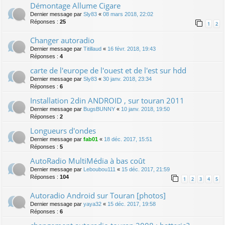
Démontage Allume Cigare
Dernier message par
Sly83
«
08 mars 2018, 22:02
Réponses :
25
1
2
Changer autoradio
Dernier message par
Titillaud
«
16 févr. 2018, 19:43
Réponses :
4
carte de l'europe de l'ouest et de l'est sur hdd
Dernier message par
Sly83
«
30 janv. 2018, 23:34
Réponses :
6
Installation 2din ANDROID , sur touran 2011
Dernier message par
BugsBUNNY
«
10 janv. 2018, 19:50
Réponses :
2
Longueurs d'ondes
Dernier message par
fab01
«
18 déc. 2017, 15:51
Réponses :
5
AutoRadio MultiMédia à bas coût
Dernier message par
Leboubou111
«
15 déc. 2017, 21:59
Réponses :
104
1
2
3
4
5
Autoradio Android sur Touran [photos]
Dernier message par
yaya32
«
15 déc. 2017, 19:58
Réponses :
6