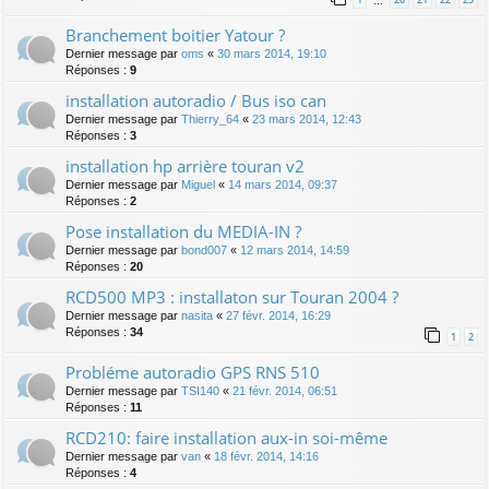
…
Branchement boitier Yatour ?
Dernier message par
oms
«
30 mars 2014, 19:10
Réponses :
9
installation autoradio / Bus iso can
Dernier message par
Thierry_64
«
23 mars 2014, 12:43
Réponses :
3
installation hp arrière touran v2
Dernier message par
Miguel
«
14 mars 2014, 09:37
Réponses :
2
Pose installation du MEDIA-IN ?
Dernier message par
bond007
«
12 mars 2014, 14:59
Réponses :
20
RCD500 MP3 : installaton sur Touran 2004 ?
Dernier message par
nasita
«
27 févr. 2014, 16:29
Réponses :
34
1
2
Probléme autoradio GPS RNS 510
Dernier message par
TSI140
«
21 févr. 2014, 06:51
Réponses :
11
RCD210: faire installation aux-in soi-même
Dernier message par
van
«
18 févr. 2014, 14:16
Réponses :
4