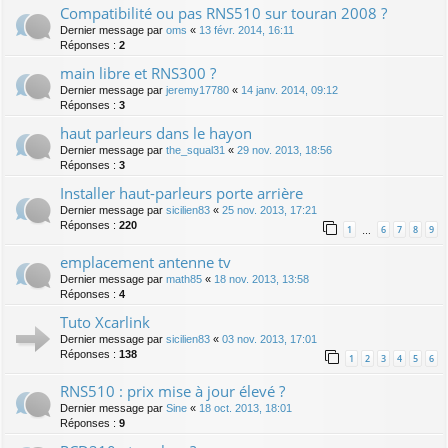
Compatibilité ou pas RNS510 sur touran 2008 ?
Dernier message par
oms
«
13 févr. 2014, 16:11
Réponses :
2
main libre et RNS300 ?
Dernier message par
jeremy17780
«
14 janv. 2014, 09:12
Réponses :
3
haut parleurs dans le hayon
Dernier message par
the_squal31
«
29 nov. 2013, 18:56
Réponses :
3
Installer haut-parleurs porte arrière
Dernier message par
sicilien83
«
25 nov. 2013, 17:21
Réponses :
220
1
6
7
8
9
…
emplacement antenne tv
Dernier message par
math85
«
18 nov. 2013, 13:58
Réponses :
4
Tuto Xcarlink
Dernier message par
sicilien83
«
03 nov. 2013, 17:01
Réponses :
138
1
2
3
4
5
6
RNS510 : prix mise à jour élevé ?
Dernier message par
Sine
«
18 oct. 2013, 18:01
Réponses :
9