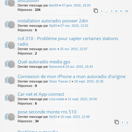
discussion
Dernier message par
bion59
«
07 janv. 2016, 19:20
Réponses :
234
1
7
8
9
10
…
installation autoradio pioneer 2din
Dernier message par
Sly83
«
07 nov. 2015, 13:01
Réponses :
6
rcd 310 - Problème pour capter certaines stations
radio
Dernier message par
alsdc
«
25 oct. 2015, 22:07
Réponses :
2
Quel autoradio media gps
Dernier message par
Norwood
«
20 oct. 2015, 15:43
Connexion de mon iPhone a mon autoradio d'origine
Dernier message par
Victor Touran 2
«
26 sept. 2015, 15:35
Réponses :
9
Car-net et App-connect
Dernier message par
coucoulala
«
21 sept. 2015, 20:56
Réponses :
6
pose seconde monte rns 510
Dernier message par
Sly83
«
10 sept. 2015, 12:48
Réponses :
34
1
2
Problème autoradio