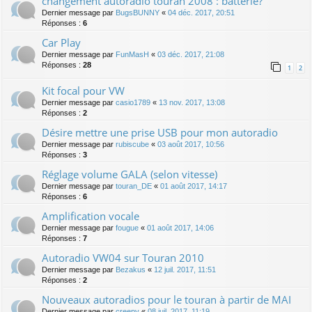
changement autoradio touran 2008 : batterie?
Dernier message par
BugsBUNNY
«
04 déc. 2017, 20:51
Réponses :
6
Car Play
Dernier message par
FunMasH
«
03 déc. 2017, 21:08
Réponses :
28
1
2
Kit focal pour VW
Dernier message par
casio1789
«
13 nov. 2017, 13:08
Réponses :
2
Désire mettre une prise USB pour mon autoradio
Dernier message par
rubiscube
«
03 août 2017, 10:56
Réponses :
3
Réglage volume GALA (selon vitesse)
Dernier message par
touran_DE
«
01 août 2017, 14:17
Réponses :
6
Amplification vocale
Dernier message par
fougue
«
01 août 2017, 14:06
Réponses :
7
Autoradio VW04 sur Touran 2010
Dernier message par
Bezakus
«
12 juil. 2017, 11:51
Réponses :
2
Nouveaux autoradios pour le touran à partir de MAI
Dernier message par
creepy
«
08 juil. 2017, 11:19