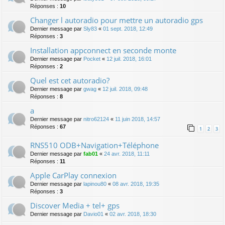
Réponses :
10
Changer l autoradio pour mettre un autoradio gps
Dernier message par
Sly83
«
01 sept. 2018, 12:49
Réponses :
3
Installation appconnect en seconde monte
Dernier message par
Pocket
«
12 juil. 2018, 16:01
Réponses :
2
Quel est cet autoradio?
Dernier message par
gwag
«
12 juil. 2018, 09:48
Réponses :
8
a
Dernier message par
nitro62124
«
11 juin 2018, 14:57
Réponses :
67
1
2
3
RNS510 ODB+Navigation+Téléphone
Dernier message par
fab01
«
24 avr. 2018, 11:11
Réponses :
11
Apple CarPlay connexion
Dernier message par
lapinou80
«
08 avr. 2018, 19:35
Réponses :
3
Discover Media + tel+ gps
Dernier message par
Davio01
«
02 avr. 2018, 18:30