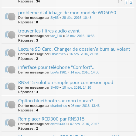
Réponses :
34
1
2
probleme d'affichage de mon modele WD6050
Dernier message par
Sly83
«
28 déc. 2016, 10:48
Réponses :
8
trouver les filtres audio avant
Dernier message par
taz_110
«
28 nov. 2016, 10:56
Réponses :
3
Lecture SD Card, Changer de dossier/album au volant
Dernier message par
OlivierSeb
«
16 nov. 2016, 21:38
Réponses :
2
inferface pour téléphone "Comfort"...
Dernier message par
LioVar1961
«
14 nov. 2016, 14:58
RNS315 solution simple pour connexion ipod
Dernier message par
Sly83
«
10 nov. 2016, 14:10
Réponses :
3
Option bluethooth sur mon touran?
Dernier message par
charliminus
«
08 nov. 2016, 13:43
Réponses :
4
Remplacer RCD300 par RNS315
Dernier message par
clem64300
«
07 nov. 2016, 20:57
Réponses :
2