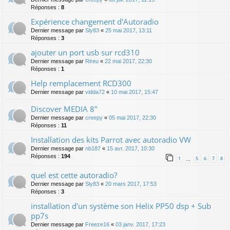
Réponses :
8
Expérience changement d'Autoradio
Dernier message par
Sly83
«
25 mai 2017, 13:11
Réponses :
3
ajouter un port usb sur rcd310
Dernier message par
Rireu
«
22 mai 2017, 22:30
Réponses :
1
Help remplacement RCD300
Dernier message par
vidda72
«
10 mai 2017, 15:47
Discover MEDIA 8"
Dernier message par
creepy
«
05 mai 2017, 22:30
Réponses :
11
Installation des kits Parrot avec autoradio VW
Dernier message par
nb187
«
15 avr. 2017, 10:30
Réponses :
194
1
5
6
7
8
…
quel est cette autoradio?
Dernier message par
Sly83
«
20 mars 2017, 17:53
Réponses :
3
installation d'un système son Helix PP50 dsp + Sub
pp7s
Dernier message par
Freeze16
«
03 janv. 2017, 17:23