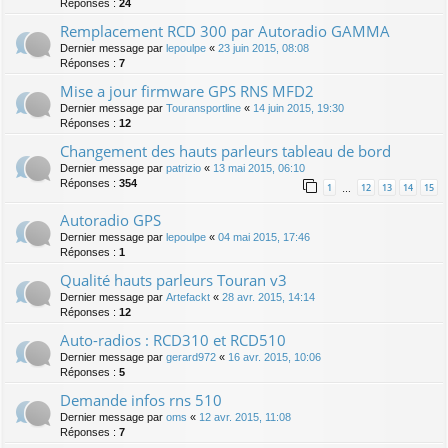
Réponses :
24
Remplacement RCD 300 par Autoradio GAMMA
Dernier message par
lepoulpe
«
23 juin 2015, 08:08
Réponses :
7
Mise a jour firmware GPS RNS MFD2
Dernier message par
Touransportline
«
14 juin 2015, 19:30
Réponses :
12
Changement des hauts parleurs tableau de bord
Dernier message par
patrizio
«
13 mai 2015, 06:10
Réponses :
354
1
12
13
14
15
…
Autoradio GPS
Dernier message par
lepoulpe
«
04 mai 2015, 17:46
Réponses :
1
Qualité hauts parleurs Touran v3
Dernier message par
Artefackt
«
28 avr. 2015, 14:14
Réponses :
12
Auto-radios : RCD310 et RCD510
Dernier message par
gerard972
«
16 avr. 2015, 10:06
Réponses :
5
Demande infos rns 510
Dernier message par
oms
«
12 avr. 2015, 11:08
Réponses :
7