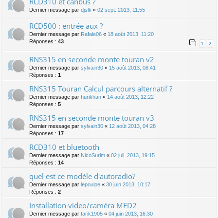
RCD310 et canbus ?
Dernier message par
djslk
«
02 sept. 2013, 11:55
RCD500 : entrée aux ?
Dernier message par
Rafale06
«
18 août 2013, 11:20
Réponses :
43
1
2
RNS315 en seconde monte touran v2
Dernier message par
sylvain30
«
15 août 2013, 08:41
Réponses :
1
RNS315 Touran Calcul parcours alternatif ?
Dernier message par
hurikhan
«
14 août 2013, 12:22
Réponses :
5
RNS315 en seconde monte touran v3
Dernier message par
sylvain30
«
12 août 2013, 04:28
Réponses :
17
RCD310 et bluetooth
Dernier message par
NicoSurim
«
02 juil. 2013, 19:15
Réponses :
14
quel est ce modèle d'autoradio?
Dernier message par
lepoulpe
«
30 juin 2013, 10:17
Réponses :
2
Installation video/caméra MFD2
Dernier message par
tarik1905
«
04 juin 2013, 16:30