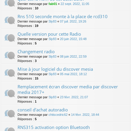
Dernier message par
fab01
«
22 sept. 2022, 11:05
Réponses :
10
Rns 510 seconde monte à la place de rcd310
Dernier message par
Sly83
«
07 juil. 2022, 19:26
Réponses :
19
Quelle version pour cette Radio
Dernier message par
Sly83
«
20 juin 2022, 15:48
Réponses :
5
Changement radio
Dernier message par
Sly83
«
08 juin 2022, 22:59
Réponses :
3
Mise à jour logiciel du discover mesia
Dernier message par
Sly83
«
05 mai 2022, 18:12
Réponses :
15
Remplacement écran discover media par discover
media 2017+
Dernier message par
Sly83
«
23 févr. 2022, 21:07
Réponses :
1
conseil d'achat autoradio
Dernier message par
chtiscedric62
«
14 févr. 2022, 18:44
Réponses :
5
RNS315 activation option Bluetooth