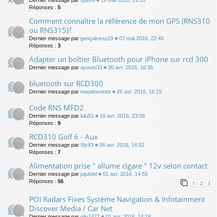
Dernier message par
spe99
«
19 mai 2016, 19:33
Réponses :
5
Comment connaître la référence de mon GPS (RNS310
ou RNS315)?
Dernier message par
gonçalvesp19
«
07 mai 2016, 22:40
Réponses :
3
Adapter un boîtier Bluetooth pour iPhone sur rcd 300
Dernier message par
ayouto33
«
30 avr. 2016, 10:35
bluetooth sur RCD300
Dernier message par
maudounette
«
26 avr. 2016, 16:15
Code RNS MFD2
Dernier message par
lulu51
«
18 avr. 2016, 23:08
Réponses :
9
RCD310 Golf 6 - Aux
Dernier message par
Sly83
«
08 avr. 2016, 14:52
Réponses :
7
Alimentation prise " allume cigare " 12v selon contact
Dernier message par
jujulolol
«
01 avr. 2016, 14:55
Réponses :
56
1
2
3
POI Radars Fixes Système Navigation & Infotainment
Discover Media / Car Net
Dernier message par
oliv7477
«
01 avr. 2016, 14:19