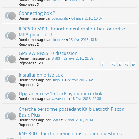
Réponses :
3
Connecting box ?
Dernier message par
coucoulala
«
06 mars 2016, 10:07
RDC500 MP3 : branchement cable + bouton/prise
MP3 pour clé U
Dernier message par
nicobuzz
«
25 févr. 2016, 13:54
Réponses :
2
GPS VW RNS510 discussion
Dernier message par
Sly83
«
22 févr. 2016, 21:39
Réponses :
1200
1
46
47
48
49
…
Installation prise aux
Dernier message par
Hugo91
«
22 févr. 2016, 14:17
Réponses :
2
Upgrader rns315 CarPlay ou mirrorlink
Dernier message par
vavavoum
«
15 févr. 2016, 22:38
Cherche personne possédant Kit bluetooth Fiscon
Basic Plus
Dernier message par
Sly83
«
08 févr. 2016, 21:41
Réponses :
7
RNS 300 : fonctionnement installation questions