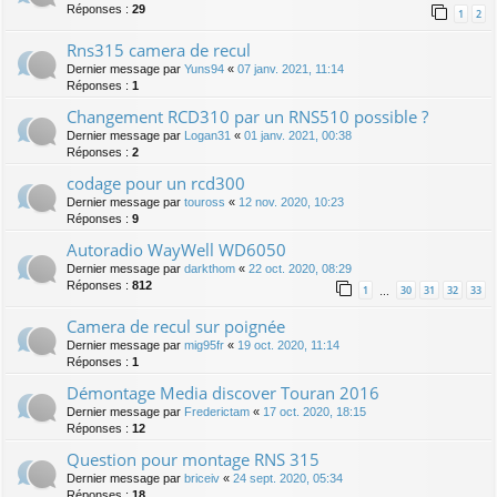
Réponses :
29
1
2
Rns315 camera de recul
Dernier message par
Yuns94
«
07 janv. 2021, 11:14
Réponses :
1
Changement RCD310 par un RNS510 possible ?
Dernier message par
Logan31
«
01 janv. 2021, 00:38
Réponses :
2
codage pour un rcd300
Dernier message par
touross
«
12 nov. 2020, 10:23
Réponses :
9
Autoradio WayWell WD6050
Dernier message par
darkthom
«
22 oct. 2020, 08:29
Réponses :
812
1
30
31
32
33
…
Camera de recul sur poignée
Dernier message par
mig95fr
«
19 oct. 2020, 11:14
Réponses :
1
Démontage Media discover Touran 2016
Dernier message par
Frederictam
«
17 oct. 2020, 18:15
Réponses :
12
Question pour montage RNS 315
Dernier message par
briceiv
«
24 sept. 2020, 05:34
Réponses :
18